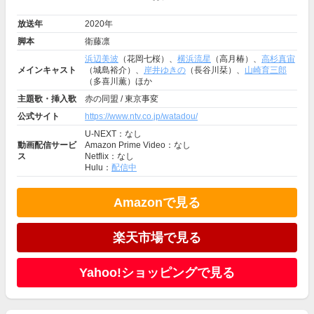
放送年
2020年
脚本
衛藤凛
浜辺美波
（花岡七桜）、
横浜流星
（高月椿）、
高杉真宙
メインキャスト
（城島裕介）、
岸井ゆきの
（長谷川栞）、
山崎育三郎
（多喜川薫）ほか
主題歌・挿入歌
赤の同盟 / 東京事変
公式サイト
https://www.ntv.co.jp/watadou/
U-NEXT：なし
動画配信サービ
Amazon Prime Video：なし
ス
Netflix：なし
Hulu：
配信中
Amazonで見る
楽天市場で見る
Yahoo!ショッピングで見る