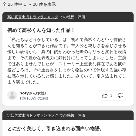
全 25 件中 1 〜 20 件を表示
高杉真宙出演ドラマランキング
での感想・評価
初めて高杉くんを知った作品！
「私たちはどうかしている」は、初めて高杉くんという俳優さ
んを知ることができた作品です。主人公と親しさを感じさせる
優しい表情から、真の目的がわかった際のキリッと変わる表情
まで、その豊かな表現力に釘付けになってしまいました。主演
ではありませんでしたが、ストーリー上重要な存在である彼の
役どころは、その重要さをしっかり物語の中で体現する強い存
在感を示しているなと感じました。みていて、引き込まれてし
まう演技でした。
poty
さん(女性)
3
1位
(100点)の評価
浜辺美波出演ドラマランキング
での感想・評価
とにかく美しく、引き込まれる面白い物語。