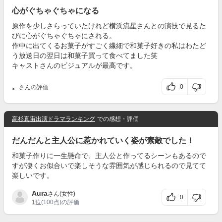
心がぐちゃぐちゃになる
原作を少しさらっていたけれど横浜流星さんとの演技で見るた
びに心がぐちゃぐちゃにされる。
作中に出てくるお菓子がすごく繊細で和菓子好きの私はわたど
う放送日の翌日は和菓子買って食べてました笑
キャストさんのビジュアルが最高です。
。
0
さんの評価
高杉真宙出演ドラマランキング
での感想・評価
だんだんと主人公に惹かれていく姿が素敵でした！
和菓子作りに一生懸命で、主人公と作ってるシーンもあるので
すが凄くお似合いで楽しそうな雰囲気が感じられるので見てて
楽しいです。
Aura
さん(女性)
0
1位
(100点)の評価