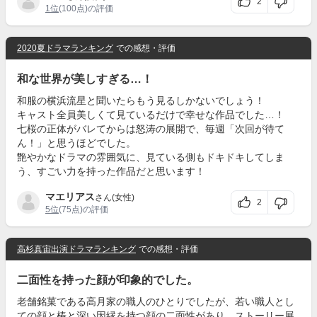
2
1位
(100点)の評価
2020夏ドラマランキング
での感想・評価
和な世界が美しすぎる…！
和服の横浜流星と聞いたらもう見るしかないでしょう！
キャスト全員美しくて見ているだけで幸せな作品でした…！
七桜の正体がバレてからは怒涛の展開で、毎週「次回が待て
ん！」と思うほどでした。
艶やかなドラマの雰囲気に、見ている側もドキドキしてしま
う、すごい力を持った作品だと思います！
マエリアス
さん(女性)
2
5位
(75点)の評価
高杉真宙出演ドラマランキング
での感想・評価
二面性を持った顔が印象的でした。
老舗銘菓である高月家の職人のひとりでしたが、若い職人とし
ての顔と椿と深い因縁を持つ顔の二面性があり、ストーリー展