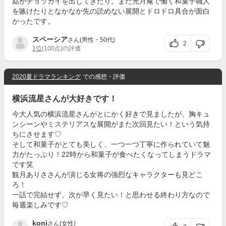
姑がチョッカイを出してきたり。また光月庵で働く和菓子職人
を嗾けたりとなかなか先の読めない展開とドロドロ具合が面白
かったです。
スペーシア
さん(男性・50代)
2
1位
(100点)の評価
2020夏ドラマランキング
での感想・評価
横浜流星さんが大好きです！
今大人気の横浜流星さんがとにかく好きで見ましたが、胸キュ
ンシーンやミステリアスな展開がまた次回見たい！という気持
ちにさせます♡
そして和菓子がとても美しく、一つ一つ丁寧に作られていて魅
力がたっぷり！22時から和菓子が食べたくなってしまうドラマ
です笑
観月ありささんが演じる女将の強烈なキャラクターも見どこ
ろ！
一話で完結せず、次が早く見たい！と思わせる終わり方なので
毎週楽しみです♡
koni
さん(女性)