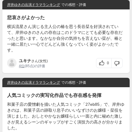
岸井ゆきの出演ドラマランキング
での感想・評価
悲哀さがよかった
横浜流星さん演じる主人公の椿を思う長谷栞を好演されてい
て、岸井ゆきのさんの存在はこのドラマにとても必要な存在だ
ったと思います。なかなか自分の気持ちを言えない栞が、椿と
一緒に居たい一心でどんどん強くなっていく姿がよかったで
す。
ユキナ
さん(女性)
0
4位
(85点)の評価
岸井ゆきの出演ドラマランキング
での感想・評価
人気コミックの実写化作品でも存在感を発揮
和菓子店の愛憎劇を描いた人気コミック「27eb85」で、岸井ゆ
きのは、和菓子店の跡取り息子のいいなずけのお嬢様・栞役を
演じました。おしとやかなお嬢様らしい一面と内に秘めた激し
さが見えるシーンのギャップがすごく演技力の高さが分かりま
した。