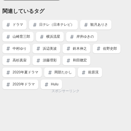
関連しているタグ
ドラマ
日テレ（日本テレビ）
観月ありさ
山崎育三郎
横浜流星
岸井ゆきの
中村ゆり
浜辺美波
鈴木伸之
佐野史郎
高杉真宙
須藤理彩
和田聰宏
2020年夏ドラマ
岡部たかし
前原滉
2020年ドラマ
Hulu
スポンサーリンク