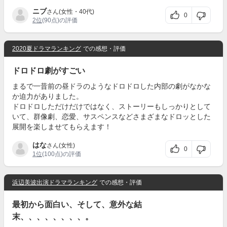
ニブ
さん(女性・40代)
0
2位
(90点)の評価
2020夏ドラマランキング
での感想・評価
ドロドロ劇がすごい
まるで一昔前の昼ドラのようなドロドロした内部の劇がなかな
か迫力がありました。
ドロドロしただけだけではなく、ストーリーもしっかりとして
いて、群像劇、恋愛、サスペンスなどさまざまなドロッとした
展開を楽しませてもらえます！
はな
さん(女性)
0
1位
(100点)の評価
浜辺美波出演ドラマランキング
での感想・評価
最初から面白い、そして、意外な結
末、、、、、、、、。