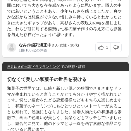
開においても大きな存在感があったように思います。職人の中
では若いということもあり、少年らしさを感じましたが、爽や
かな顔からは想像ができない憎しみを持っているとわかったと
きは大きなギャップがあり、高杉さんの表現力の幅を感じまし
た。わらび餅に対する姿勢は七桜の菓子作りの考え方にも影響
を与えた存在だったように思います。
なみ@歯列矯正中
さん(女性・30代)
1
1位
(100点)の評価
岸井ゆきの出演ドラマランキング
での感想・評価
切なくて美しい和菓子の世界を覗ける
和菓子の世界では、伝統と新しい風との狭間でさまざまなドラ
マが生まれていると言うことがとても分かりやすく描かれてい
ます。切ない運命をたどる恋愛模様などももちろん楽しめます
し、和菓子のネーミングにもひとつひとつストーリーがあるこ
とも知れて、勉強にもなりました。登場人物たちの和服姿も素
敵で、画面の色遣いが美しく、音楽などもマッチしていました
し、総合的に見て、他のドラマとは一線を画す素敵な作品にな
っていると思います。