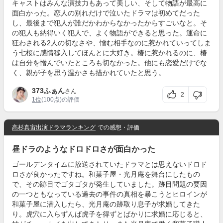
キャストはみんな演技力もあって美しい、そして物語が最高に
面白かった。恋人の別れだけで泣いたドラマは初めてだった
し、最後まで犯人が誰だかわからなかったからすごいなと。そ
の犯人も納得いく犯人で、よく物語ができると思った。運命に
狂わされる2人の切なさや、憎む相手なのに惹かれていってしま
う七桜に感情移入してほんとに大好き。椿に惹かれるのに、椿
は自分を憎んでいたところも切なかった。他にも恋愛だけでな
く、親が子を思う温かさも描かれていたと思う。
373ふぁん
さん
2
1位
(100点)の評価
高杉真宙出演ドラマランキング
での感想・評価
昼ドラのようなドロドロさが面白かった
ゴールデンタイムに放送されていたドラマとは思えないドロド
ロさが良かったですね。和菓子屋・光月庵を舞台にしたもの
で、その跡目でゴタゴタが発生していました。跡目問題の要因
の一つともなっている過去の事件の真相を暴こうとヒロインが
和菓子屋に潜入したら、光月庵の跡取り息子が求婚してきた
り。虎穴に入らずんば虎子を得ずとばかりに求婚に応じると、