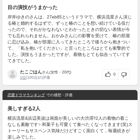
目の演技がうまかった
岸井ゆきのさんは、27eb85というドラマで、横浜流星さん演じ
る椿と婚約するはずで、ずっと椿のことを想い続けている役だ
ったので、それがかなわないとわかったときの切ない表情が今
でも忘れられません。おかみさんにの影響を受けて、椿の部屋
に忍び込み、椿が部屋に入ってきたところで後ろから抱きつい
て、「私を抱いてください」と言ったところはとても衝撃的で
した。演技もうまかったですが、着物もとても似合っていてす
てきでした。
たこごはん
さん(女性・20代)
0
1位
(100点)の評価
恋愛ドラマランキング
での感想・評価
美しすぎる2人
横浜流星&浜辺美波は画面が美しいの大渋滞‼︎2人の着物の着こ
なしも素敵です✨和菓子も可愛くて食べたくなってきます(笑)ス
トーリーもサスペンス気味だけどすごく面白くて，毎週続きが
楽しみでした。