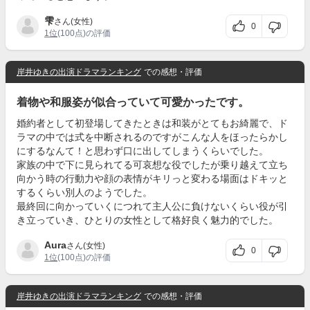
雫
さん(女性)
0
1位
(100点)の評価
岸井ゆきの出演ドラマランキング
での感想・評価
着物や和服姿が似合っていて可愛かったです。
婚約者として初登場してきたときは和装がとてもお綺麗で、ド
ラマの中では式を中断されるのですがこんな人をほったらかし
にするなんて！と思わず口に出してしまうくらいでした。
家族の中で下に見られてる可哀想な役でしたが乗り越えて立ち
向かう時の行動力や顔の表情がキリっと変わる場面はドキッと
するくらい別人のようでした。
最終回に向かっていくにつれて主人公に負けないくらい役が引
き立っていき、ひとりの女性として格好良く魅力的でした。
Aura
さん(女性)
0
1位
(100点)の評価
岸井ゆきの出演ドラマランキング
での感想・評価