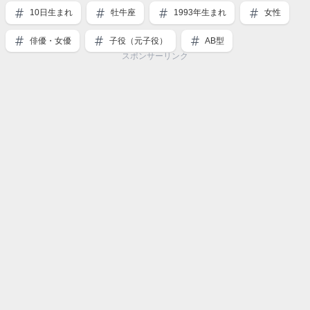
10日生まれ
牡牛座
1993年生まれ
女性
俳優・女優
子役（元子役）
AB型
スポンサーリンク