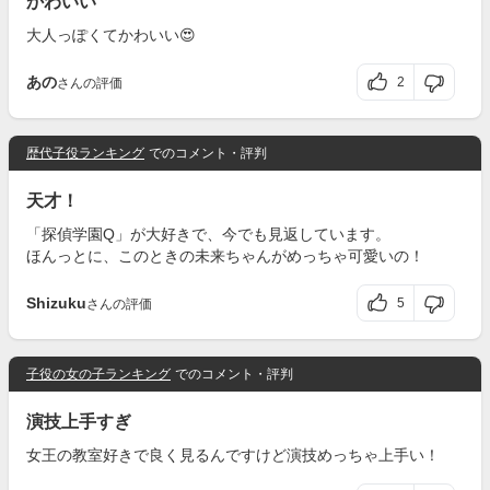
かわいい
大人っぽくてかわいい😍
あの
2
さんの評価
歴代子役ランキング
でのコメント・評判
天才！
「探偵学園Q」が大好きで、今でも見返しています。
ほんっとに、このときの未来ちゃんがめっちゃ可愛いの！
Shizuku
5
さんの評価
子役の女の子ランキング
でのコメント・評判
演技上手すぎ
女王の教室好きで良く見るんですけど演技めっちゃ上手い！