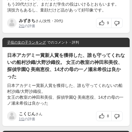
もう20代だけど、まだまだ学生の役はいけるとおもいます。
演技力もあるし、童顔だけど品があって好印象です。
みずきち
さん(女性・20代)
9
2位
の評価
子役の女の子ランキング
でのコメント・評判
日本アカデミー賞新人賞を獲得した、誰も守ってくれな
いの船村沙織/大野沙織役。 女王の教室の神田和美役、
探偵学園Q 美南恵役、14才の母の一ノ瀬未希役は良か
った
日本アカデミー賞新人賞を獲得した、誰も守ってくれないの船
村沙織/大野沙織役。
女王の教室の神田和美役、探偵学園Q 美南恵役、14才の母の一
ノ瀬未希役は良かった
こくじん
さん
8
1位
の評価