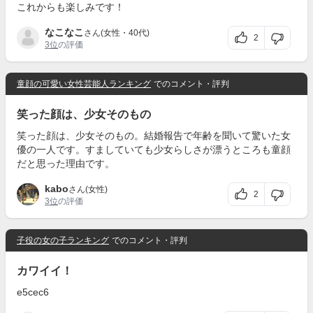
これからも楽しみです！
なこなこ
さん(女性・40代)
2
3位
の評価
童顔の可愛い女性芸能人ランキング
でのコメント・評判
笑った顔は、少女そのもの
笑った顔は、少女そのもの。結婚報告で年齢を聞いて驚いた女
優の一人です。すましていても少女らしさが漂うところも童顔
だと思った理由です。
kabo
さん(女性)
2
3位
の評価
子役の女の子ランキング
でのコメント・評判
カワイイ！
e5cec6