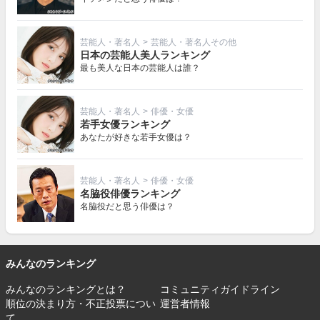
芸能人・著名人
>
芸能人・著名人その他
日本の芸能人美人ランキング
最も美人な日本の芸能人は誰？
芸能人・著名人
>
俳優・女優
若手女優ランキング
あなたが好きな若手女優は？
芸能人・著名人
>
俳優・女優
名脇役俳優ランキング
名脇役だと思う俳優は？
みんなのランキング
みんなのランキングとは？
コミュニティガイドライン
順位の決まり方・不正投票につい
運営者情報
て