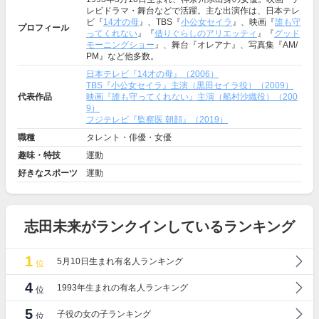
レビドラマ・舞台などで活躍。主な出演作は、日本テレ
ビ『
14才の母
』、TBS『
小公女セイラ
』、映画『
誰も守
プロフィール
ってくれない
』『
借りぐらしのアリエッティ
』『
グッド
モーニングショー
』、舞台『オレアナ』、写真集『AM/
PM』など他多数。
日本テレビ『14才の母』（2006）
TBS『小公女セイラ』主演（黒田セイラ役）（2009）
代表作品
映画『誰も守ってくれない』主演（船村沙織役）（200
9）
フジテレビ『監察医 朝顔』（2019）
職種
タレント・俳優・女優
趣味・特技
運動
好きなスポーツ
運動
志田未来がランクインしているランキング
1
5月10日生まれ有名人ランキング
位
4
1993年生まれの有名人ランキング
位
5
子役の女の子ランキング
位