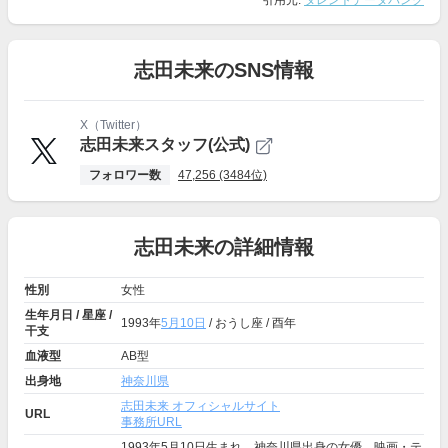
引用元:
タレントデータバンク
志田未来のSNS情報
X（Twitter）
志田未来スタッフ(公式)
フォロワー数
47,256 (3484位)
志田未来の詳細情報
性別
女性
生年月日 / 星座 /
1993年
5月10日
/ おうし座 / 酉年
干支
血液型
AB型
出身地
神奈川県
志田未来 オフィシャルサイト
URL
事務所URL
1993年5月10日生まれ、神奈川県出身の女優。映画・テ