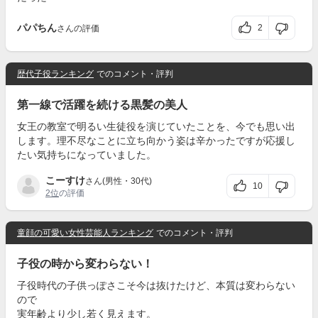
パパちん
2
さんの評価
歴代子役ランキング
でのコメント・評判
第一線で活躍を続ける黒髪の美人
女王の教室で明るい生徒役を演じていたことを、今でも思い出
します。理不尽なことに立ち向かう姿は辛かったですが応援し
たい気持ちになっていました。
こーすけ
さん(男性・30代)
10
2位
の評価
童顔の可愛い女性芸能人ランキング
でのコメント・評判
子役の時から変わらない！
子役時代の子供っぽさこそ今は抜けたけど、本質は変わらない
ので
実年齢より少し若く見えます。