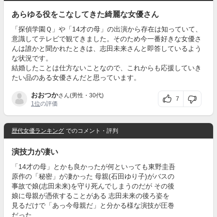
あらゆる役をこなしてきた綺麗な女優さん
「探偵学園Ｑ」や「14才の母」の出演から存在は知っていて、
意識してテレビで観てきました。そのため今一番好きな女優さ
んは誰かと聞かれたときは、志田未来さんと即答しているよう
な状況です。
結婚したことは仕方ないことなので、これからも応援していき
たい品のある女優さんだと思っています。
おおつか
さん(男性・30代)
7
1位
の評価
歴代女優ランキング
でのコメント・評判
演技力が凄い
「14才の母」とかも良かったが何といっても東野圭吾
原作の「秘密」が凄かった 母親(石田ゆり子)がバスの
事故で娘(志田未来)を守り死んでしまうのだが その後
娘に母親が憑依することがある 志田未来の後ろ姿を
見るだけで「あっ今母親だ」と分かる様な演技が圧巻
だった