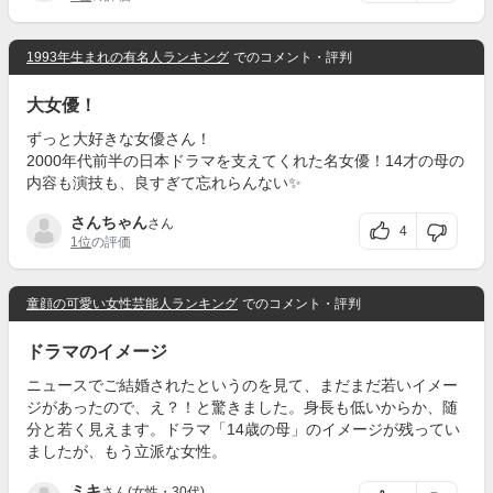
1993年生まれの有名人ランキング
でのコメント・評判
大女優！
ずっと大好きな女優さん！
2000年代前半の日本ドラマを支えてくれた名女優！14才の母の
内容も演技も、良すぎて忘れらんない✨
さんちゃん
さん
4
1位
の評価
童顔の可愛い女性芸能人ランキング
でのコメント・評判
ドラマのイメージ
ニュースでご結婚されたというのを見て、まだまだ若いイメー
ジがあったので、え？！と驚きました。身長も低いからか、随
分と若く見えます。ドラマ「14歳の母」のイメージが残ってい
ましたが、もう立派な女性。
ミキ
さん(女性・30代)