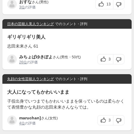
おすな
さん(男性)
13
3位
の評価
日本の芸能人美人ランキング
でのコメント・評判
ギリギリギリ美人
志田未来さん 61
みちょぱゆきぽよ
さん(男性・50代)
3
26位
の評価
丸顔の女性芸能人ランキング
でのコメント・評判
大人になってもかわいいまま
子役出身でいつまでもかわいいままを保っているのは柔らかく
て表情豊かな丸顔の志田未来さんならでは。
maruchan]
さん(女性)
3
4位
の評価