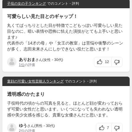
子役の女の子ランキング
でのコメント・評判
可愛らしい見た目とのギャップ！
丸くてぱっちりとした目が特徴でこどもっぽい可愛らしい見た
目なのに、暗い表情や恐怖に怯えた演技がとても上手いと思い
ます♪
代表作の「14才の母」や「女王の教室」は苦悩や衝撃のシーン
が多く、志田未来さんにしかできない役だと思います！
ありおま
さん(女性・30代)
12
1位
の評価
童顔の可愛い女性芸能人ランキング
でのコメント・評判
透明感のかたまり
子役時代の頃からの写真を見ると、ほとんど顔が変わっておら
ず可愛い女性だと思います。いくつになっても失われない透明
感や美少女感を感じる、貴重な女優さんだと思います。
ゆう
さん(男性・30代)
7
2位
の評価