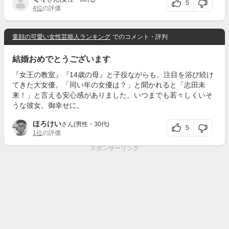
5
4位
の評価
童顔の可愛い女性芸能人ランキング
でのコメント・評判
結婚おめでとうございます
『女王の教室』『14歳の母』と子役ながらも、注目を浴び続け
てきた大女優。「同い年の女優は？」と聞かれると「志田未
来！」と言える安心感がありました。いつまでも若々しくいそ
うな彼女。御幸せに。
ほろけい
さん(男性・30代)
5
1位
の評価
スポンサーリンク