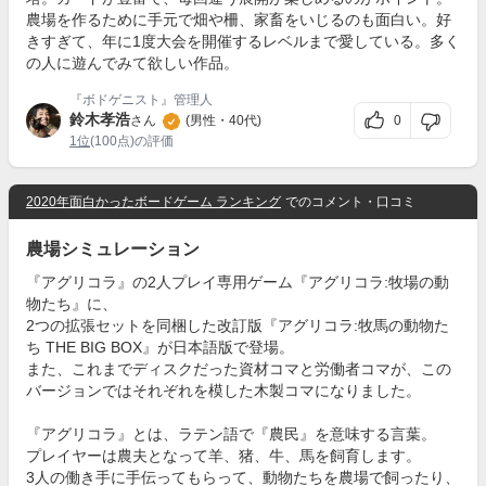
農場を作るために手元で畑や柵、家畜をいじるのも面白い。好
きすぎて、年に1度大会を開催するレベルまで愛している。多く
の人に遊んでみて欲しい作品。
『ボドゲニスト』管理人
鈴木孝浩
0
さん
(男性・40代)
1位
(100点)の評価
2020年面白かったボードゲーム ランキング
でのコメント・口コミ
農場シミュレーション
『アグリコラ』の2人プレイ専用ゲーム『アグリコラ:牧場の動
物たち』に、
2つの拡張セットを同梱した改訂版『アグリコラ:牧馬の動物た
ち THE BIG BOX』が日本語版で登場。
また、これまでディスクだった資材コマと労働者コマが、この
バージョンではそれぞれを模した木製コマになりました。
『アグリコラ』とは、ラテン語で『農民』を意味する言葉。
プレイヤーは農夫となって羊、猪、牛、馬を飼育します。
3人の働き手に手伝ってもらって、動物たちを農場で飼ったり、