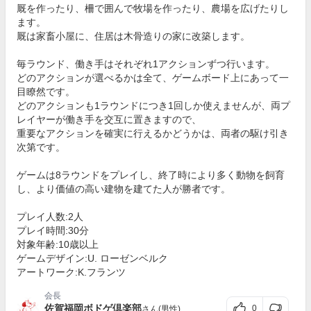
厩を作ったり、柵で囲んで牧場を作ったり、農場を広げたりし
ます。
厩は家畜小屋に、住居は木骨造りの家に改築します。
毎ラウンド、働き手はそれぞれ1アクションずつ行います。
どのアクションが選べるかは全て、ゲームボード上にあって一
目瞭然です。
どのアクションも1ラウンドにつき1回しか使えませんが、両プ
レイヤーが働き手を交互に置きますので、
重要なアクションを確実に行えるかどうかは、両者の駆け引き
次第です。
ゲームは8ラウンドをプレイし、終了時により多く動物を飼育
し、より価値の高い建物を建てた人が勝者です。
プレイ人数:2人
プレイ時間:30分
対象年齢:10歳以上
ゲームデザイン:U. ローゼンベルク
アートワーク:K.フランツ
会長
佐賀福岡ボドゲ倶楽部
0
さん(男性)