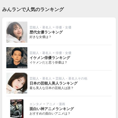
みんランで人気のランキング
芸能人・著名人
>
俳優・女優
歴代女優ランキング
好きな女優は？
芸能人・著名人
>
俳優・女優
イケメン俳優ランキング
イケメンだと思う俳優は？
芸能人・著名人
>
芸能人・著名人その他
日本の芸能人美人ランキング
最も美人な日本の芸能人は誰？
エンタメ
>
アニメ・漫画
面白い神アニメランキング
おすすめの面白いアニメは？