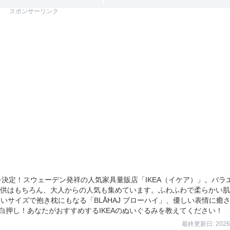
スポンサーリンク
を決定！スウェーデン発祥の人気家具量販店「IKEA（イケア）」。バラ
供はもちろん、大人からの人気も集めています。ふわふわで柔らかい肌
大きいサイズで抱き枕にもなる「BLÅHAJ ブローハイ」、優しい表情に癒
が目白押し！あなたがおすすめするIKEAのぬいぐるみを教えてください！
最終更新日: 2026/