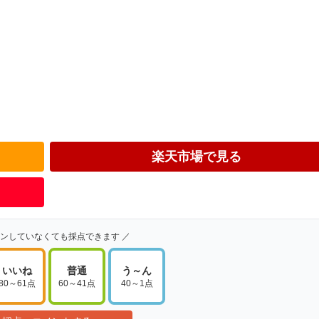
楽天市場で見る
インしていなくても採点できます ／
いいね
普通
う～ん
80～61点
60～41点
40～1点