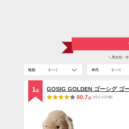
＼男女別・年
性別
すべて
年代
すべて
1
GOSIG GOLDEN ゴーシグ 
位
80.7
(39人が評価)
点