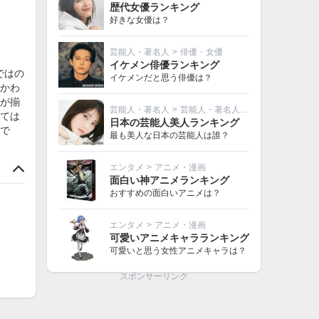
歴代女優ランキング
好きな女優は？
芸能人・著名人
>
俳優・女優
イケメン俳優ランキング
ではの
イケメンだと思う俳優は？
かわ
が揃
芸能人・著名人
>
芸能人・著名人その他
ては
日本の芸能人美人ランキング
で
最も美人な日本の芸能人は誰？
エンタメ
>
アニメ・漫画
面白い神アニメランキング
おすすめの面白いアニメは？
エンタメ
>
アニメ・漫画
可愛いアニメキャラランキング
可愛いと思う女性アニメキャラは？
スポンサーリンク