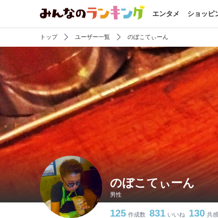
エンタメ
ショッピ
トップ
ユーザー一覧
のぼこてぃーん
のぼこてぃーん
男性
125
831
130
作成数
いいね
共