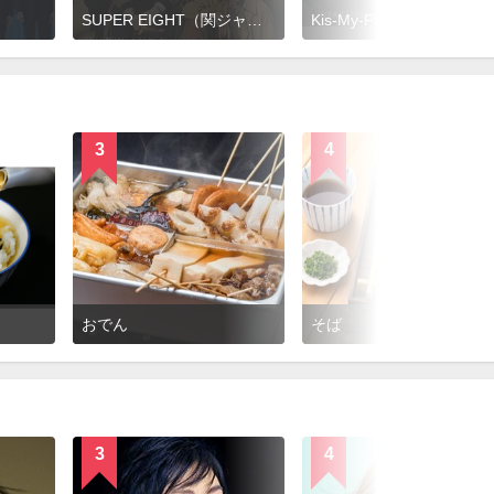
SUPER EIGHT（関ジャニ∞）
Kis-My-Ft2
3
4
おでん
そば
3
4