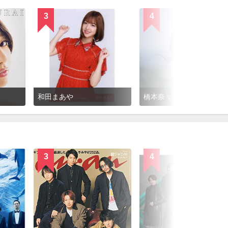
3
4
和田まあや
橋本奈々未
3
4