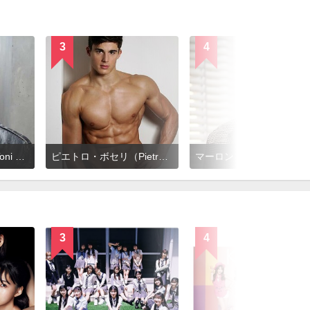
3
4
トニー・マフード（Toni Mahfud）
ピエトロ・ボセリ（Pietro Boselli）
マーロン・テシェイラ（Marlon Teixe
3
4