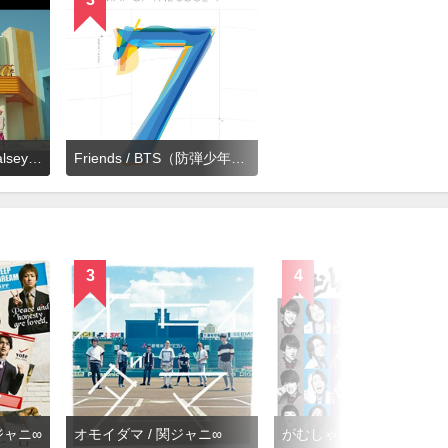
Boy With Luv feat. Halsey / BTS （防弾少年団）
Friends / BTS（防弾少年団）
3
4
ジャニ∞
オモイダマ / 関ジャニ∞
がむしゃら行進曲 / 関ジャニ∞