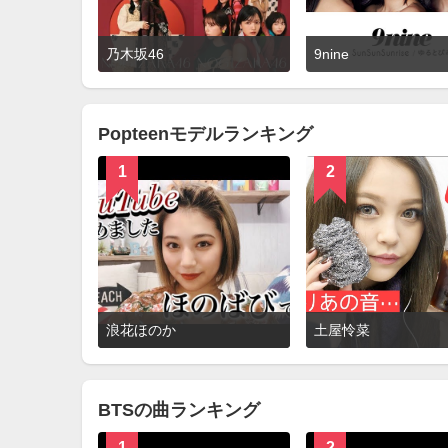
詳
乃木坂46
9nine
細
を
見
る
Popteenモデルランキング
1
2
詳
浪花ほのか
土屋怜菜
細
を
見
る
BTSの曲ランキング
1
2