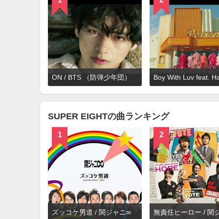
詳
ON / BTS （防弾少年団）
細
を
見
る
SUPER EIGHTの曲ランキング
1
2
詳
ズッコケ男道 / 関ジャニ∞
無責任ヒーロー / 関
細