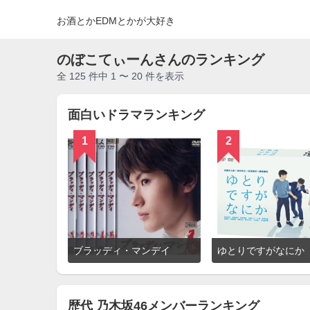
お酒とかEDMとかが大好き
のぼこてぃーんさんのランキング
全 125 件中 1 〜 20 件を表示
面白いドラマランキング
1
2
詳
ブラッディ・マンデイ
ゆとりですがなにか
細
を
見
る
歴代 乃木坂46メンバーランキング