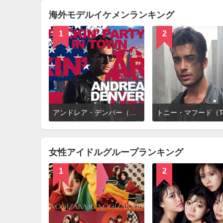
る
海外モデルイケメンランキング
1
2
詳
アンドレア・デンバー（Andrea Denver）
細
を
見
る
女性アイドルグループランキング
1
2