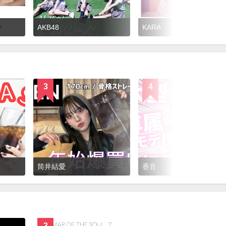
AKB48
KARA
3
4
筒井結愛
香音
3