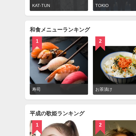
詳
KAT-TUN
TOKIO
細
を
見
る
和食メニューランキング
1
2
詳
寿司
お茶漬け
細
を
見
る
平成の歌姫ランキング
1
2