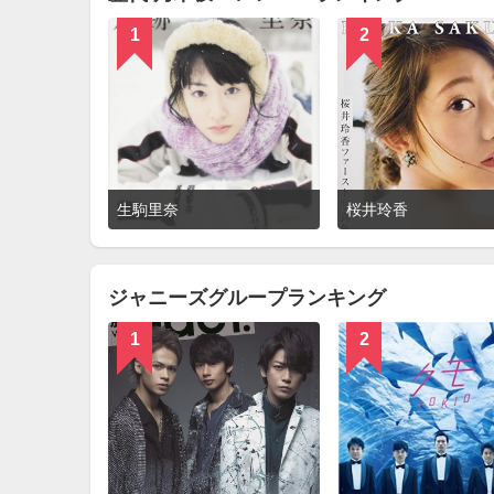
1
2
詳
生駒里奈
桜井玲香
細
を
見
る
ジャニーズグループランキング
1
2