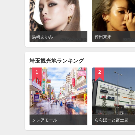
詳
浜崎あゆみ
倖田來未
細
を
見
る
埼玉観光地ランキング
1
2
詳
クレアモール
ららぽーと富士見
細
を
見