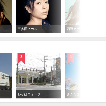
宇多田ヒカル
西野カナ
3
4
わかばウォーク
さきたま古墳公園