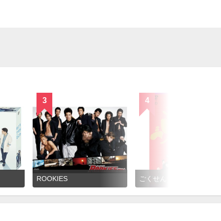
3
4
ROOKIES
ごくせん