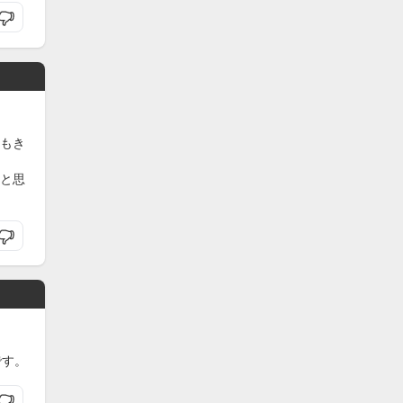
もき
と思
です。