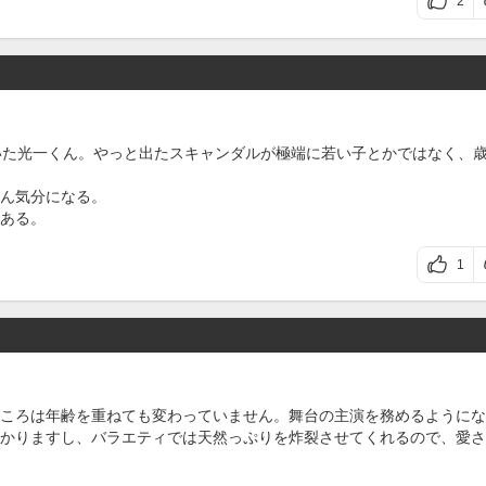
2
いた光一くん。やっと出たスキャンダルが極端に若い子とかではなく、
ん気分になる。
ある。
1
ころは年齢を重ねても変わっていません。舞台の主演を務めるようにな
かりますし、バラエティでは天然っぷりを炸裂させてくれるので、愛さ