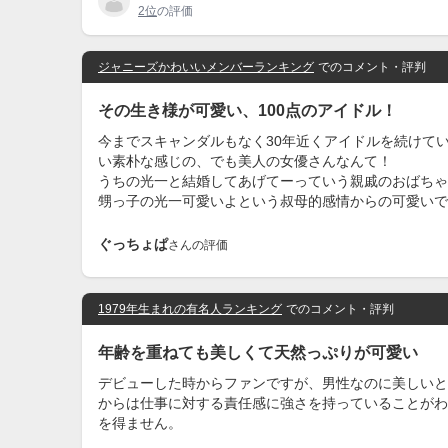
2位
の評価
ジャニーズかわいいメンバーランキング
でのコメント・評判
その生き様が可愛い、100点のアイドル！
今までスキャンダルもなく30年近くアイドルを続けて
い素朴な感じの、でも美人の女優さんなんて！
うちの光一と結婚してあげてーっていう親戚のおばちゃ
甥っ子の光一可愛いよという叔母的感情からの可愛いで
ぐっちょぱ
さんの評価
1979年生まれの有名人ランキング
でのコメント・評判
年齢を重ねても美しくて天然っぷりが可愛い
デビューした時からファンですが、男性なのに美しいと
からは仕事に対する責任感に強さを持っていることがわ
を得ません。