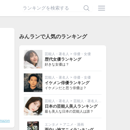
みんランで人気のランキング
芸能人・著名人
>
俳優・女優
歴代女優ランキング
好きな女優は？
芸能人・著名人
>
俳優・女優
イケメン俳優ランキング
イケメンだと思う俳優は？
芸能人・著名人
>
芸能人・著名人その他
日本の芸能人美人ランキング
最も美人な日本の芸能人は誰？
mazon
エンタメ
>
アニメ・漫画
面白い神アニメランキング