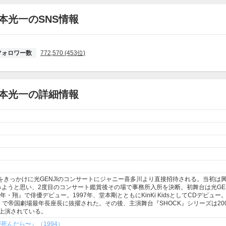
本光一のSNS情報
フォロワー数
772,570 (453位)
本光一の詳細情報
とをきっかけに光GENJIのコンサートにジャニー喜多川より直接招待される。当初は
ようと思い、2度目のコンサート鑑賞後その場で事務所入所を決断。初舞台は光GEN
年・翔』で俳優デビュー。1997年、堂本剛とともにKinKi KidsとしてCDデビュー。
OCK』で帝国劇場最年長座長に抜擢された。その後、主演舞台『SHOCK』シリーズは20
で上演されている。
死んだら〜』（1994）