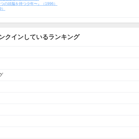
つの頭脳を持つ少年〜』（1996）
9）
ンクインしているランキング
グ