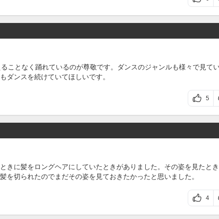
えることなく踊れているのが尊敬です。ダンスのジャンルも様々で見て
もダンスを続けていてほしいです。
5
ときに髪をロングヘアにしていたときがありました。その姿を見たとき
髪を切られたのでまだその姿を見ておきたかったと思いました。
4