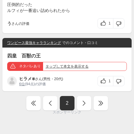
圧倒的だった
ルフィが一番追い詰められたから
う
1
さんの評価
ワンピース最強キャラランキング
でのコメント・口コミ
四皇 百獣の王
ネタバレあり
タップ
して本文を表示する
ヒラメ❇️
さん(男性・20代)
1
6位
(94点)の評価
2
スポンサーリンク