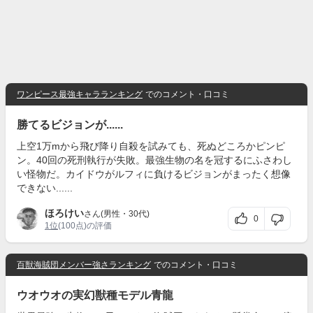
ワンピース最強キャラランキング
でのコメント・口コミ
勝てるビジョンが......
上空1万mから飛び降り自殺を試みても、死ぬどころかピンピ
ン。40回の死刑執行が失敗。最強生物の名を冠するにふさわし
い怪物だ。カイドウがルフィに負けるビジョンがまったく想像
できない......
ほろけい
さん(男性・30代)
0
1位
(100点)の評価
百獣海賊団メンバー強さランキング
でのコメント・口コミ
ウオウオの実幻獣種モデル青龍