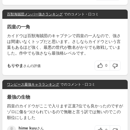
百獣海賊団メンバー強さランキング
でのコメント・口コミ
四皇の一角
カイドウは百獣海賊団のキャプテンで四皇の一人なので、強さ
は間違いなくトップだと思います。さしならカイドウという言
葉もあるほど強く、最悪の世代が数名がかりでも敗戦していま
した。作中でも強さなら最強格レベルです。
もりやま
0
さんの評価
ワンピース最強キャラランキング
でのコメント・口コミ
最強の生物
四皇のカイドウがここで入ります正直7位でも良かったのですが
ゾロに傷をつけられているので無敵と言う訳では無いのでこの
順位にしました
hime kuu
さん