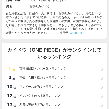
所属・肩書
ロックス海賊団→百獣海賊団
異名
百獣のカイドウ
百獣海賊団総督。四皇の一人。異名は「百獣のカイドウ」。 鬼のような2
本の大きな角に腰まで伸びる長いナマズ髭を蓄え、キッド達が見上げるほ
どの常人の数倍はある体躯をした筋骨隆々の大男。左腕に髑髏と鱗のよう
な刺青、右腹部に大きな十字傷がある。生きとし生けるあらゆる者の中で
「この世における最強生物」と呼ばれる怪物で、一騎討ちならばカイドウ
が勝つだろうと万人から目されている。(引用元:
Wikipedia
)
カイドウ（ONE PIECE）がランクインして
いるランキング
1
百獣海賊団メンバー強さランキング
位
4
声優・玄田哲章のキャラランキング
位
10
ワンピース最強キャラランキング
位
12
インパクトのある敵ランキング
位
13
悪魔の実能力者強さランキング
位