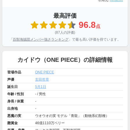
引用元:
Amazon
最高評価
96.8
点
(87人の評価)
「
百獣海賊団メンバー強さランキング
」で最も高い評価を得ています。
カイドウ（ONE PIECE）の詳細情報
登場作品
ONE PIECE
声優
玄田哲章
誕生日
5月1日
年齢 / 性別
- / 男性
身長 / 体重
-
出身地
-
悪魔の実
ウオウオの実 モデル「青龍」（動物系幻獣種）
懸賞金
46億1110万ベリー