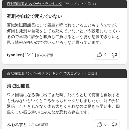
百獣海賊団メンバー強さランキング
でのコメント・口コミ
死刑や自殺で死んでいない
百獣海賊団船長にして四皇と呼ばれていることもそうですが、
何回も死刑や自殺をしても死んでいないという設定になってい
るので単純に誰かと勝負して負けるという姿が想像できないと
思う情報が多いので強いんだろうなと思っています。
tyanken( ´▽｀)
0
さんの評価
百獣海賊団メンバー強さランキング
でのコメント・口コミ
海賊団船長
ワノ国編になる前に出てきた時、死のうとして何度も自殺する
も死ねないというところからもビックリしましたが、龍の姿に
返信したときもかなり体も大きくそれなのに動きも早い中、四
皇らしい振る舞いにみんなが恐れる存在です。
ふぉれすと！
0
さんの評価