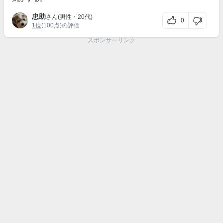
忠助
さん(男性・20代)
0
1位
(100点)の評価
スポンサーリンク