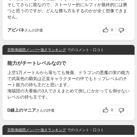
そしてさらに龍なので、ストーリー的にルフィが最終的には勝
つと思うのですが、どんな勝ち方をするのかが全く想像できま
せん。
アビバネ
0
さんの評価
百獣海賊団メンバー強さランキング
でのコメント・口コミ
能力がチートレベルなので
上空1万メートルから落ちても無傷、ドラゴンの悪魔の実の能力
で武装色の覇気は正直キャラクターの中でもトップレベルのチ
ート能力の持ち主だと思います。
海賊団の大看板の3人でさえまとめて倒しにかかっても倒せない
レベルの持ち主です。
D線上のマニア
0
さんの評価
百獣海賊団メンバー強さランキング
でのコメント・口コミ