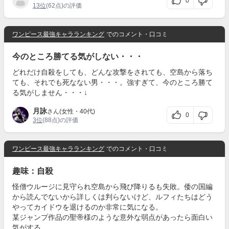
0
13位
(62点)の評価
ワンピース最強キャラランキング
でのコメント・口コミ
今のところ勝てる気がしない・・・
どれだけ自殺をしても、どんな攻撃をされても、空島から落ち
ても、それでも死なない男・・・。強すぎて、今のところ勝て
る気がしません・・・↓
月詠
さん(女性・40代)
0
3位
(88点)の評価
ワンピース最強キャラランキング
でのコメント・口コミ
趣味：自殺
怪僧ウルージに見守られ空島から飛び降りるも失敗。倭の国編
から読んでないから詳しくは判らないけど、ルフィたちはどう
やってカイドウを退けるのか非常に気になる。
某ジャンプ作品の聖帝様のような意外な弱点があったら面白い
気がする。