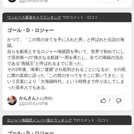
1位
(100点)の評価
ワンピース最強キャラランキング
でのコメント・口コミ
ゴール・D・ロジャー
かつて、「この世の全てを手に入れた男」と呼ばれた伝説の海
賊。
自らを船長とするロジャー海賊団を率いて、世界で初めてにし
て現在唯一の“偉大なる航路”一周を果たし、全ての海賊の頂点
である“海賊王”と呼ばれるまでに至った。
その2年後、海軍に“逮捕”され処刑されることになるが、その死
に際の直前に語った「この世のすべてをそこに置いてきた」と
いう言葉により「大海賊時代」という時勢まで作り出してしま
った張本人でもある。
かんさん
さん(男性)
7
1位
(100点)の評価
ロジャー海賊団メンバー強さランキング
でのコメント・口コミ
ゴール・D・ロジャー