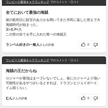
ワンピース最強キャラランキング
でのコメント・口コミ
全てにおいて最強の海賊
彼の処刑日に財宝のありかを聞いてきた市民に返した答えで大
海賊時代が始まった。
富•名声•力
この世の全てを手に入れた唯一の海賊王
ランペル好きの一般人
0
さんの評価
ワンピース最強キャラランキング
でのコメント・口コミ
海賊の王だからね
ロジャーが最強はまーブレないでしょ。仮にロジャーより強い
可能性があるやつがいるとすれば、ドラゴンとジョイボーイ、
イム様くらい。
むん
0
さんの評価