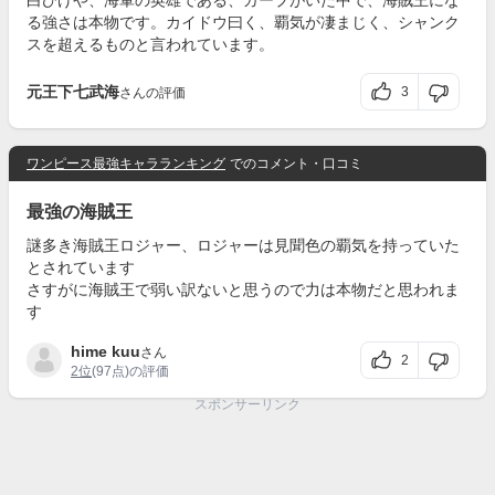
白ひげや、海軍の英雄である、ガープがいた中で、海賊王にな
る強さは本物です。カイドウ曰く、覇気が凄まじく、シャンク
スを超えるものと言われています。
元王下七武海
3
さんの評価
ワンピース最強キャラランキング
でのコメント・口コミ
最強の海賊王
謎多き海賊王ロジャー、ロジャーは見聞色の覇気を持っていた
とされています
さすがに海賊王で弱い訳ないと思うので力は本物だと思われま
す
hime kuu
さん
2
2位
(97点)の評価
スポンサーリンク