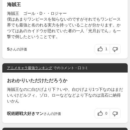
海賊王
海賊王 ゴール・D・・ロジャー
僕はあまりワンピースを知らないのですがそれでもワンピース
界でも最強と名のれる実力を持っていることが分かります。か
つてはあのカイドウが恐れていた者の一人「光月おでん」も一
撃で倒したということです。
S
1
さんの評価
アニメキャラ最強ランキング
でのコメント・口コミ
おわかりいただけただろうか
海賊王なのに白ひげより下？いや、白ひげより1つ下なのはまだ
いいけどルフィ、ゾロ、ローなどなどより下なのは流石に納得
いかん
呪術廻戦大好きマン
0
さんの評価