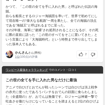
かつて、「この世の全てを手に入れた男」と呼ばれた伝説の海
賊。
自らを船長とするロジャー海賊団を率いて、世界で初めてにし
て現在唯一の“偉大なる航路”一周を果たし、全ての海賊の頂点
である“海賊王”と呼ばれるまでに至った。
その2年後、海軍に“逮捕”され処刑されることになるが、その死
に際の直前に語った「この世のすべてをそこに置いてきた」と
いう言葉により「大海賊時代」という時勢まで作り出してしま
った張本人でもある。
かんさん
さん(男性)
7
1位
(100点)の評価
ワンピース最強キャラランキング
でのコメント・口コミ
この世の全てを手に入れた男なだけに最強
アニメで白ひげとおでんが戦ったシーンでは白ひげは頂上戦争
の赤犬に使ったであろうパンチをおでんの顔面に食らわしまし
た（全盛期の）が、おでんは無傷です。ロジャーは神避一撃で
吐血させ傷だらけになっていることを踏まえると2位の白ひげよ