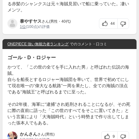
る赤髪のシャンクスは元々海賊見習いで船に乗っていた。凄い
メンツ。
泰やすヤス
さん(男性・40代)
44
1位
(100点)の評価
ONEPIECE 強い無能力者ランキング
でのコメント・口コミ
ゴール・D・ロジャー
かつて、「この世の全てを手に入れた男」と呼ばれた伝説の海
賊。
自らを船長とするロジャー海賊団を率いて、世界で初めてにし
て現在唯一の“偉大なる航路”一周を果たし、全ての海賊の頂点
である“海賊王”と呼ばれるまでに至った。
その2年後、海軍に“逮捕”され処刑されることになるが、その死
に際の直前に語った「この世のすべてをそこに置いてきた」と
いう言葉により「大海賊時代」という時勢まで作り出してしま
った張本人でもある。
かんさん
さん(男性)
9