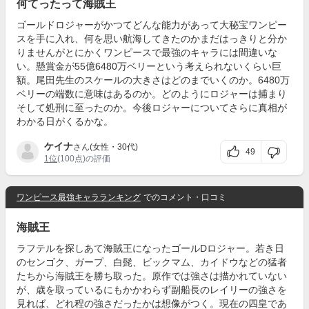
何てったって海賊王
ゴールドロジャーがかつてどんな能力があって大秘宝ワンピー
スを手に入れ、何を思い航海してきたのかまだはっきりと分か
りませんがとにかくワンピースで最強のキャラには間違いな
い。懸賞金が55億6480万ベリーという考えられないくらい巨
額。尾田先生のスケールの大きさはどのまでいくのか。6480万
ベリーの端数に意味はあるのか。どのようにロジャーは捕まり
そして処刑に至ったのか。今後ロジャーについてさらに真相が
わかる日がくるかな。
ケイナ
さん(女性・30代)
49
1位
(100点)の評価
ワンピース最強キャラランキング
でのコメント・口コミ
海賊王
ラフテルを探しあて海賊王になったゴールDロジャー。若き日
のセンゴク、ガープ、白髭、ビックマム、カイドウなどの猛者
たちから海賊王を勝ち取った。原作では強さは描かれていない
が、歳を取っているにもかかわらず副船長のレイリーの強さを
見れば、どれ程の強さだったかは想像がつく。現在の四皇であ