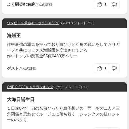
よく馴染む右腕
1
さんの評価
ワンピース最強キャラランキング
でのコメント・口コミ
海賊王
作中最強の覇気を持っており白ひげと互角の戦いをしておりガ
ープと共にロックス海賊団を崩壊させている
作中トップの懸賞金55億6480万ベリー
ゲスト
1
さんの評価
ONE PIECEキャラランキング
でのコメント・口コミ
大晦日誕生日
１日違いで 刀の名前だったり息子想いの一面 あの二人と三
角関係と思わせてルージュに落ち着く シャンクスの技ロジャ
ーのパクり