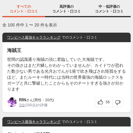
すべての
高評価の
中・低評価の
コメント・口コミ
コメント・口コミ
コメント・口コミ
全 105 件中 1 〜 20 件を表示
ワンピース最強キャラランキング
でのコメント・口コミ
海賊王
世間の認識通り海賊の頂に君臨していた大海賊です。
その強さはまだ片鱗しかわかっていませんが、カイドウが恐れ
た数少ない男である光月おでんが1発で吹き飛ばされ怪我をする
ほど。またルーキー時代には当時の世界最強の海賊ロックスを
ガープと共に撃破したことからもそのチートすぎる強さが分か
ります
RIN
さん(男性・20代)
56
1位
(100点)の評価
ワンピース最強キャラランキング
でのコメント・口コミ