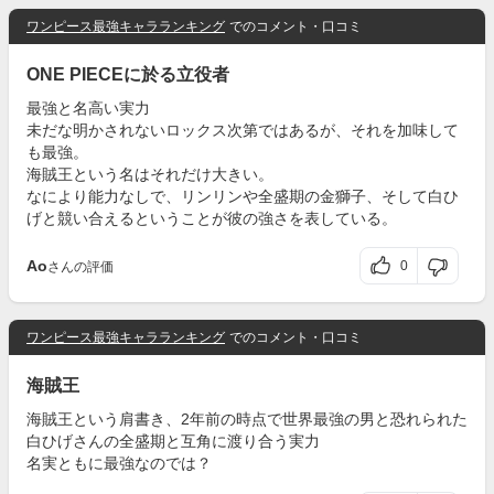
ワンピース最強キャラランキング
でのコメント・口コミ
ONE PIECEに於る立役者
最強と名高い実力
未だな明かされないロックス次第ではあるが、それを加味して
も最強。
海賊王という名はそれだけ大きい。
なにより能力なしで、リンリンや全盛期の金獅子、そして白ひ
げと競い合えるということが彼の強さを表している。
Ao
0
さんの評価
ワンピース最強キャラランキング
でのコメント・口コミ
海賊王
海賊王という肩書き、2年前の時点で世界最強の男と恐れられた
白ひげさんの全盛期と互角に渡り合う実力
名実ともに最強なのでは？