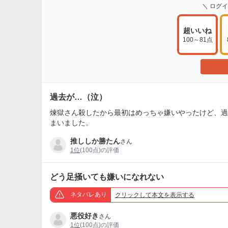
＼ ログ
超いいね
100～81点
過去が…（泣）
煉獄さん殺したから最初はめっちゃ嫌いやったけど、過
まいました。
推ししか勝たん
さん
1位
(100点)の評価
どう足掻いても嫌いになれない
ネタバレあり
クリック
して本文を表示する
悪役好き
さん
1位
(100点)の評価