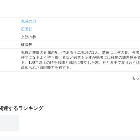
鬼滅の刃
石田彰
上弦の参
破壊殺
鬼舞辻無惨の直属の配下である十二鬼月の1人。階級は上弦の参。強者
仲間になるよう持ち掛けるなど敬意を示すが弱者には極度の嫌悪感を
る。100年以上の時を鍛錬と戦闘に費やした末、柱と素手で渡り合う
高められた戦闘能力を有する。
もっ
関連するランキング