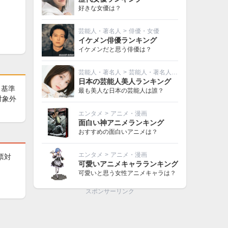
好きな女優は？
芸能人・著名人
>
俳優・女優
イケメン俳優ランキング
イケメンだと思う俳優は？
芸能人・著名人
>
芸能人・著名人その他
日本の芸能人美人ランキング
（基準
最も美人な日本の芸能人は誰？
対象外
エンタメ
>
アニメ・漫画
面白い神アニメランキング
おすすめの面白いアニメは？
エンタメ
>
アニメ・漫画
票対
可愛いアニメキャラランキング
可愛いと思う女性アニメキャラは？
スポンサーリンク