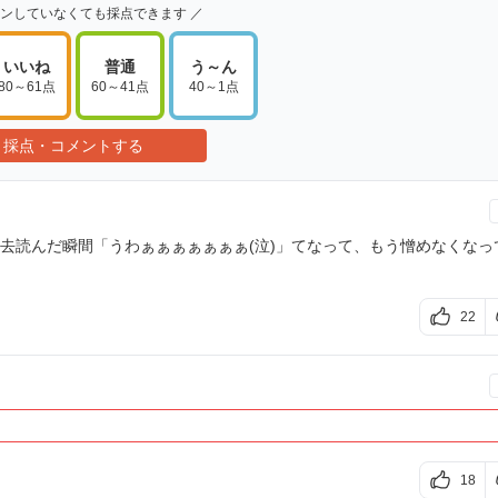
インしていなくても採点できます ／
いいね
普通
う～ん
80～61点
60～41点
40～1点
採点・コメントする
去読んだ瞬間「うわぁぁぁぁぁぁぁ(泣)」てなって、もう憎めなくなっ
22
18