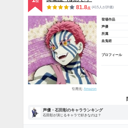
位
81.8
(415人が評価)
点
登場作品
声優
所属
血鬼術
プロフィール
引用元:
Amazon
声優・石田彰のキャラランキング
石田彰が演じるキャラで好きなのは？