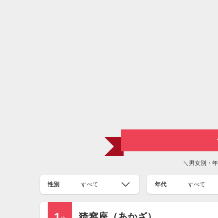
＼男女別・年
性別
すべて
年代
すべて
1
猗窩座（あかざ）