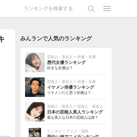
キ
みんランで人気のランキング
芸能人・著名人
>
俳優・女優
歴代女優ランキング
好きな女優は？
芸能人・著名人
>
俳優・女優
イケメン俳優ランキング
イケメンだと思う俳優は？
芸能人・著名人
>
芸能人・著名人その他
日本の芸能人美人ランキング
最も美人な日本の芸能人は誰？
エンタメ
>
アニメ・漫画
面白い神アニメランキング