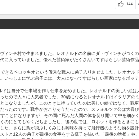
144
ヴィンチ村で生まれました。レオナルドの名前にダ・ヴィンチがつくの
代に入っていました。優れた芸術家がたくさんいてすばらしい芸術作品
りできるベロッキオという優秀な職人に弟子入りさせました。レオナル
。いっしょに学ぶ弟子には、大人になってすばらしい画家になるボッテ
ルドは自分で仕事場を作り仕事を始めました。レオナルドの美しい絵は
ったので人々に人気者でした。30歳になるとレオナルドはイタリアの
とになりましたが、このときに持っていたのは美しい絵ではなく、戦車
だったのです。戦争がおこりそうだったので、スフォルツァ公は大喜び
ごすことになりますが、その間に死んだ人間の体を切り開いて中を細か
くのにとてもやくだちましたし、後の世では、ロボットを作るときにも
した。さらに鳥が飛ぶしくみにも興味を持って飛行機のような物を設計
ストと12人の弟子が最後の食事をする様子を描いた「最後の晩餐」や