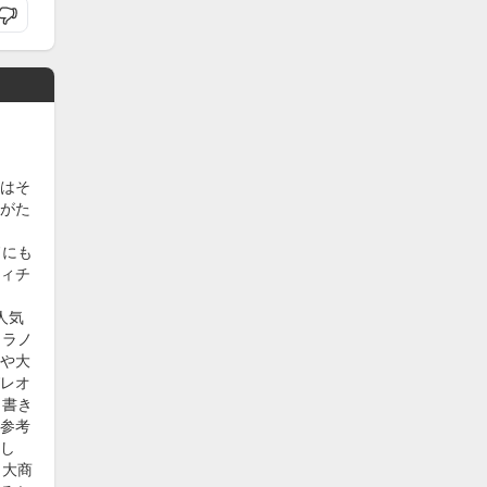
はそ
がた
ドにも
ィチ
人気
ミラノ
や大
レオ
く書き
参考
し
、大商