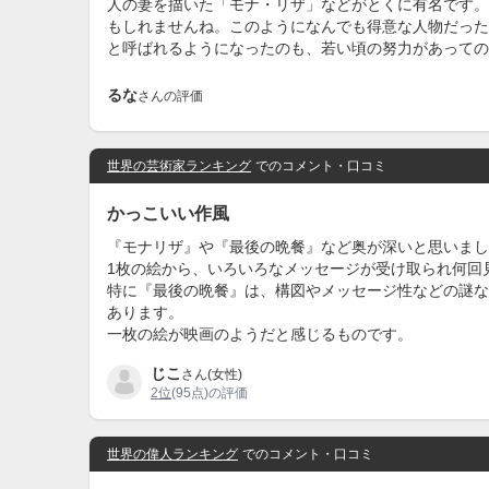
人の妻を描いた「モナ・リザ」などがとくに有名です。
もしれませんね。このようになんでも得意な人物だった
と呼ばれるようになったのも、若い頃の努力があっての
るな
さんの評価
世界の芸術家ランキング
でのコメント・口コミ
かっこいい作風
『モナリザ』や『最後の晩餐』など奥が深いと思いまし
1枚の絵から、いろいろなメッセージが受け取られ何回
特に『最後の晩餐』は、構図やメッセージ性などの謎な
あります。
一枚の絵が映画のようだと感じるものです。
じこ
さん(女性)
2位
(95点)の評価
世界の偉人ランキング
でのコメント・口コミ