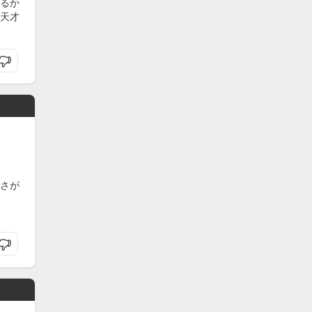
るか
天才
さが