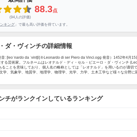
88.3
点
(94人の評価)
ンキング
」で最も高い評価を得ています。
・ダ・ヴィンチの詳細情報
rdo da ˈvintʃi] it-Leonardo di ser Piero da Vinci.ogg 発音）1452年4月15日
する芸術家。フルネームはレオナルド・ディ・セル・ピエーロ・ダ・ヴィンチ (Leon
ヴィンチ村出身であることを意味しており、個人名の略称としては「レオナルド」を用いるのが適切
文学、気象学、地質学、地理学、物理学、光学、力学、土木工学など様々な分野に
ンチがランクインしているランキング