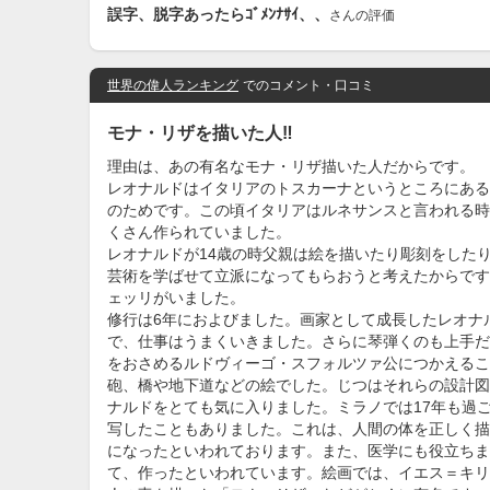
誤字、脱字あったらｺﾞﾒﾝﾅｻｲ、、
さんの評価
世界の偉人ランキング
でのコメント・口コミ
モナ・リザを描いた人‼️
理由は、あの有名なモナ・リザ描いた人だからです。
レオナルドはイタリアのトスカーナというところにある
のためです。この頃イタリアはルネサンスと言われる時
くさん作られていました。
レオナルドが14歳の時父親は絵を描いたり彫刻をした
芸術を学ばせて立派になってもらおうと考えたからです
ェッリがいました。
修行は6年におよびました。画家として成長したレオナ
で、仕事はうまくいきました。さらに琴弾くのも上手だ
をおさめるルドヴィーゴ・スフォルツァ公につかえるこ
砲、橋や地下道などの絵でした。じつはそれらの設計図
ナルドをとても気に入りました。ミラノでは17年も過
写したこともありました。これは、人間の体を正しく描
になったといわれております。また、医学にも役立ちま
て、作ったといわれています。絵画では、イエス＝キリ