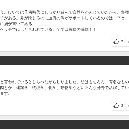
う。ひいては子供時代にしっかり遊んで自然をかんじていたから。多種
チがある。弁が閉じるのに血流の渦がサポートしているのでは…？と、
に渦が書いてある。
ケッチでは…と言われている。全ては興味の賜物！！
7
と言われているとしらべながらしりました。絵はもちろん、有名なもの
図とか、建築学、物理学、化学、動物学などいろんな分野で活躍してい
ます。
3