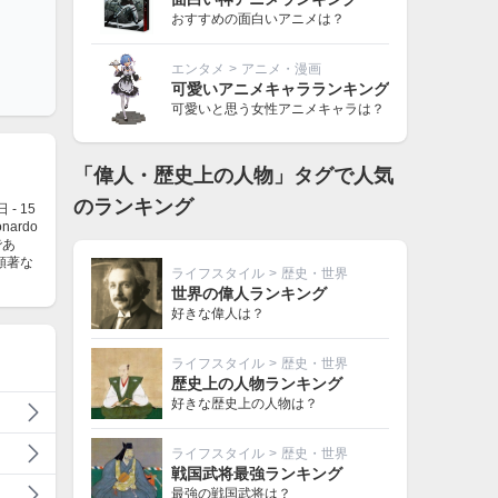
おすすめの面白いアニメは？
エンタメ
>
アニメ・漫画
可愛いアニメキャラランキング
可愛いと思う女性アニメキャラは？
「偉人・歴史上の人物」タグで人気
のランキング
 - 15
ardo
であ
顕著な
ライフスタイル
>
歴史・世界
世界の偉人ランキング
好きな偉人は？
ライフスタイル
>
歴史・世界
歴史上の人物ランキング
好きな歴史上の人物は？
ライフスタイル
>
歴史・世界
戦国武将最強ランキング
最強の戦国武将は？