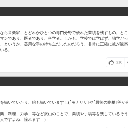
なら音楽家、とどれかひとつの専門分野で優れた業績を残すもの。とこ
マンであり、医者であり、科学者。しかも、学校では学ばず、独学だっ
、というか、器用な手の持ち主だったのだろう、非常に正確に彼が観察
いる。
216
描いていたり、絵も描いていますし(｢モナリザ｣や｢最後の晩餐｣等が
楽、料理、力学、等など沢山のことで、業績や手塙等を残しているそう
な人ですよね、憧れます！）