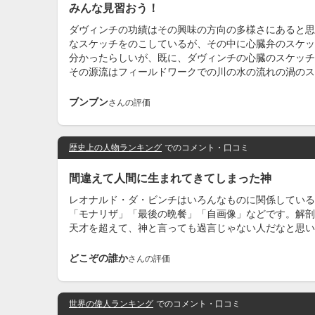
みんな見習おう！
ダヴィンチの功績はその興味の方向の多様さにあると思
なスケッチをのこしているが、その中に心臓弁のスケッ
分かったらしいが、既に、ダヴィンチの心臓のスケッチ
その源流はフィールドワークでの川の水の流れの渦のス
ブンブン
さんの評価
歴史上の人物ランキング
でのコメント・口コミ
間違えて人間に生まれてきてしまった神
レオナルド・ダ・ビンチはいろんなものに関係している
「モナリザ」「最後の晩餐」「自画像」などです。解剖
天才を超えて、神と言っても過言じゃない人だなと思い
どこぞの誰か
さんの評価
世界の偉人ランキング
でのコメント・口コミ