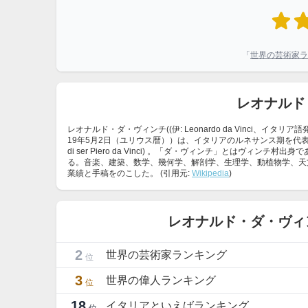
「
世界の芸術家ラ
レオナルド
レオナルド・ダ・ヴィンチ((伊: Leonardo da Vinci、イタリア語発音: [leoˈna
19年5月2日（ユリウス暦））は、イタリアのルネサンス期を代表
di ser Piero da Vinci) 。「ダ・ヴィンチ」とは
る。音楽、建築、数学、幾何学、解剖学、生理学、動植物学、天
業績と手稿をのこした。 (引用元:
Wikipedia
)
レオナルド・ダ・ヴィ
2
世界の芸術家ランキング
位
3
世界の偉人ランキング
位
18
イタリアといえばランキング