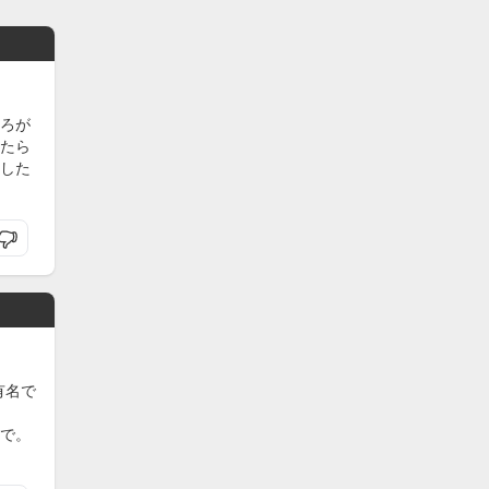
ろが
たら
した
有名で
で。