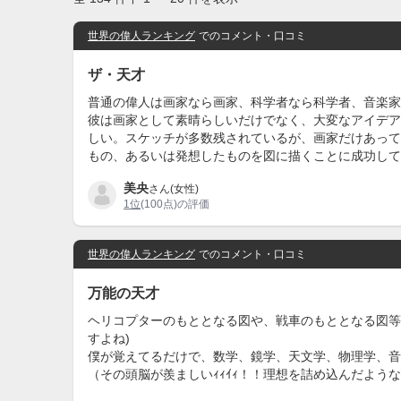
世界の偉人ランキング
でのコメント・口コミ
ザ・天才
普通の偉人は画家なら画家、科学者なら科学者、音楽家
彼は画家として素晴らしいだけでなく、大変なアイデア
しい。スケッチが多数残されているが、画家だけあって
もの、あるいは発想したものを図に描くことに成功して
美央
さん(女性)
1位
(100点)の評価
世界の偉人ランキング
でのコメント・口コミ
万能の天才
ヘリコプターのもととなる図や、戦車のもととなる図等を
すよね)
僕が覚えてるだけで、数学、鏡学、天文学、物理学、音
（その頭脳が羨ましいｨｨｲｨ！！理想を詰め込んだよう