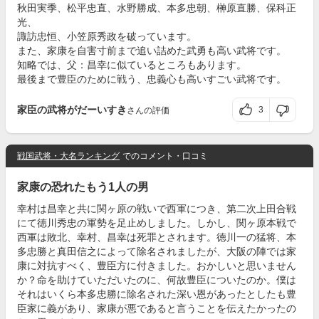
秋田実季、松平忠直、水野勝成、本多忠朝、榊原直勝、保科正
光、
諏訪忠恒、小笠原秀政を破っています。
また、家康を自害寸前まで追い詰めた武勇も高い武将です。
知略では、父：昌幸に似ているところもあります。
最後まで豊臣のために戦う、忠義心も高いすごい武将です。
家臣の武将がだーいすき
3
さんの評価
戦国武将・大名ランキング
でのコメント・口コミ
家康の恐れたもう1人の男
幸村は昌幸と共に関ヶ原の戦いで西軍につき、第二次上田合戦
にて徳川秀忠の軍勢を足止めしました。しかし、関ヶ原本戦で
西軍は敗北、幸村、昌幸は死罪とされます。徳川一の猛将、本
多忠勝と真田信之によって除名されましたが、大阪の陣では家
康に対抗すべく、豊臣方に付きました。おかしいと思いません
か？命を助けていただいたのに、何故豊臣についたのか。僕は
それはいくら本多忠勝に除名された深い恩があったとしたも豊
臣家に義があり、家康が悪であると言うことを伝えたかったの