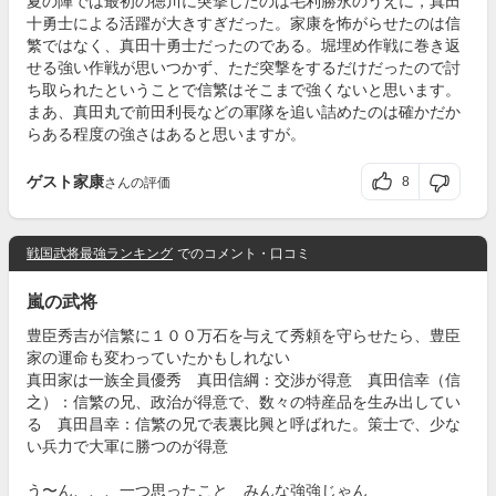
夏の陣では最初の徳川に突撃したのは毛利勝永のうえに，真田
十勇士による活躍が大きすぎだった。家康を怖がらせたのは信
繁ではなく、真田十勇士だったのである。堀埋め作戦に巻き返
せる強い作戦が思いつかず、ただ突撃をするだけだったので討
ち取られたということで信繁はそこまで強くないと思います。
まあ、真田丸で前田利長などの軍隊を追い詰めたのは確かだか
らある程度の強さはあると思いますが。
ゲスト家康
8
さんの評価
戦国武将最強ランキング
でのコメント・口コミ
嵐の武将
豊臣秀吉が信繁に１００万石を与えて秀頼を守らせたら、豊臣
家の運命も変わっていたかもしれない
真田家は一族全員優秀 真田信綱：交渉が得意 真田信幸（信
之）：信繁の兄、政治が得意で、数々の特産品を生み出してい
る 真田昌幸：信繁の兄で表裏比興と呼ばれた。策士で、少な
い兵力で大軍に勝つのが得意
う〜ん、、、一つ思ったこと みんな強強じゃん