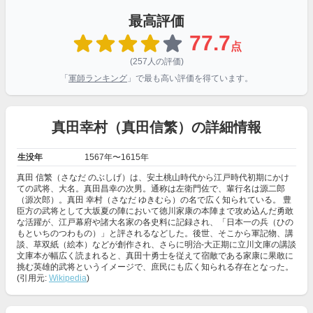
最高評価
77.7
点
(257人の評価)
「
軍師ランキング
」で最も高い評価を得ています。
真田幸村（真田信繁）の詳細情報
生没年
1567年〜1615年
真田 信繁（さなだ のぶしげ）は、安土桃山時代から江戸時代初期にかけ
ての武将、大名。真田昌幸の次男。通称は左衛門佐で、輩行名は源二郎
（源次郎）。真田 幸村（さなだ ゆきむら）の名で広く知られている。 豊
臣方の武将として大坂夏の陣において徳川家康の本陣まで攻め込んだ勇敢
な活躍が、江戸幕府や諸大名家の各史料に記録され、「日本一の兵（ひの
もといちのつわもの）」と評されるなどした。後世、そこから軍記物、講
談、草双紙（絵本）などが創作され、さらに明治-大正期に立川文庫の講談
文庫本が幅広く読まれると、真田十勇士を従えて宿敵である家康に果敢に
挑む英雄的武将というイメージで、庶民にも広く知られる存在となった。
(引用元:
Wikipedia
)