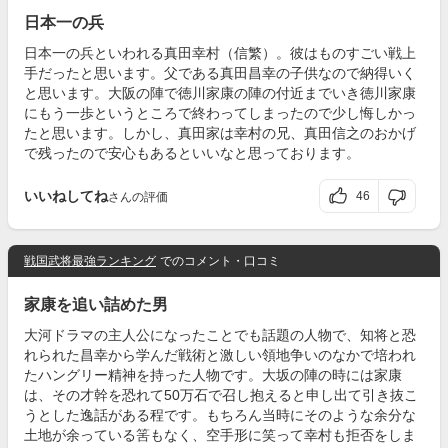
日本一の兵
日本一の兵といわれる真田幸村（信繁）。彼はものすごい戦上
手だったと思います。父である真田昌幸の子供なので納得いく
と思います。大阪の陣で徳川家康の陣の付近までいき徳川家康
にもう一歩というところで終わってしまったので少し悔しかっ
たと思います。しかし、真田家は幸村の兄、真田信之のおかげ
で残ったので安心もあるといいなと思っております。
いいねしてね
46
さんの評価
戦国武将最強ランキング
でのコメント・口コミ
家康を追い詰めた男
大河ドラマの主人公になったことでも話題の人物で、知将と恐
れられた昌幸から学んだ戦術と激しい領地争いのなかで培われ
たハングリー精神を持った人物です。大坂の陣の時には家康
は、その才幹を恐れて50万石で召し抱えると申し出て引き抜こ
うとした逸話がある程です。もちろん当時にそのような余分な
土地が余っている筈もなく、空手形に笑って幸村も拒否をしま