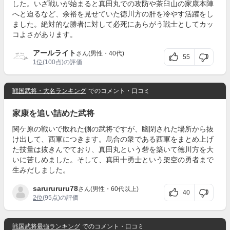
した。いざ戦いが始まると真田丸での攻防や茶臼山の家康本陣
へと迫るなど、余裕を見せていた徳川方の肝を冷やす活躍をし
ました。絶対的な勝者に対して必死にあらがう戦士としてカッ
コよさがあります。
アールライト
さん(男性・40代)
55
1位
(100点)の評価
戦国武将・大名ランキング
でのコメント・口コミ
家康を追い詰めた武将
関ケ原の戦いで敗れた側の武将ですが、幽閉された場所から抜
け出して、西軍につきます。烏合の衆である西軍をまとめ上げ
た技量は抜きんでており、真田丸という砦を築いて徳川方を大
いに苦しめました。そして、真田十勇士という架空の勇者まで
生みだしました。
sarurururu78
さん(男性・60代以上)
40
2位
(95点)の評価
戦国武将最強ランキング
でのコメント・口コミ