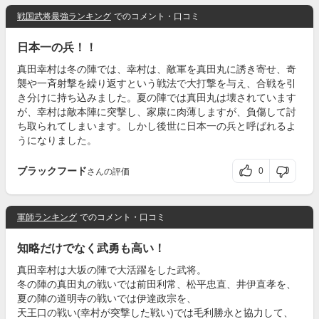
戦国武将最強ランキング
でのコメント・口コミ
日本一の兵！！
真田幸村は冬の陣では、幸村は、敵軍を真田丸に誘き寄せ、奇
襲や一斉射撃を繰り返すという戦法で大打撃を与え、合戦を引
き分けに持ち込みました。夏の陣では真田丸は壊されています
が、幸村は敵本陣に突撃し、家康に肉薄しますが、負傷して討
ち取られてしまいます。しかし後世に日本一の兵と呼ばれるよ
うになりました。
ブラックフード
0
さんの評価
軍師ランキング
でのコメント・口コミ
知略だけでなく武勇も高い！
真田幸村は大坂の陣で大活躍をした武将。
冬の陣の真田丸の戦いでは前田利常、松平忠直、井伊直孝を、
夏の陣の道明寺の戦いでは伊達政宗を、
天王口の戦い(幸村が突撃した戦い)では毛利勝永と協力して、