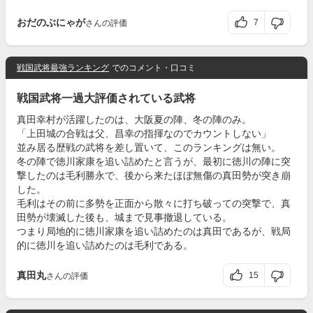
おだのぶにゃが
7
さんの評価
戦国武将最強ランキング
でのコメント・口コミ
戦国武将一過大評価されている武将
真田幸村が活躍したのは、大阪夏の陣、冬の陣のみ。
「上田城の合戦は父、昌幸の指揮なのでカウントしない」
並み居る歴戦の武将を差し置いて、このランキングは無い。
冬の陣で徳川家康を追い詰めたと言うが、最初に徳川の陣に突
撃したのは毛利勝永で、後から来たほぼ無傷の真田勢が突き崩
した。
毛利はその前に多勢を正面から散々に打ち破っての突撃で、真
田勢が壊滅した後も、城まで見事撤退している。
つまり局地的に徳川家康を追い詰めたのは真田であるが、戦局
的に徳川を追い詰めたのは毛利である。
真田丸
15
さんの評価