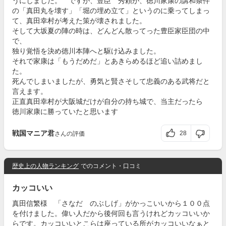
うにしました。 ですが、豊臣 秀頼が、徳川家康の講和条件
の「真田丸を壊す」「堀の埋め立て」というのに乗ってしまっ
て、真田幸村が考えた策が壊されました。
そして大坂夏の陣の時は、どんどん散ってった豊臣家臣団の中
で、
独り覚悟を決め徳川本陣へと駆け込みました。
それで家康は「もうだめだ」とあきらめるほど追い詰めまし
た。
死んでしまいましたが、勇気と賢さそして忠義のある武将だと
言えます。
正直真田幸村が大阪城だけが自分の持ち城で、当主だったら
徳川家康に勝っていたと思います
戦国マニア君
28
さんの評価
歴史上の人物ランキング
でのコメント・口コミ
カッコいい
真田信繁様 「さなだ のぶしげ」がかっこいいから１００点
を付けました。偉い人だから後何回も言うけれどカッコいいか
らです。カッコいいとこらは座っている所がカッコいいなぁと