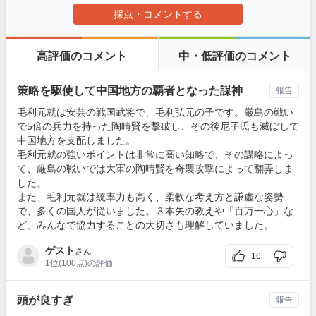
採点・コメントする
高評価のコメント
中・低評価のコメント
策略を駆使して中国地方の覇者となった謀神
報告
毛利元就は安芸の戦国武将で、毛利弘元の子です。厳島の戦い
で5倍の兵力を持った陶晴賢を撃破し、その後尼子氏も滅ぼして
中国地方を支配しました。
毛利元就の強いポイントは非常に高い知略で、その謀略によっ
て、厳島の戦いでは大軍の陶晴賢を奇襲攻撃によって翻弄しま
した。
また、毛利元就は統率力も高く、柔軟な考え方と謙虚な姿勢
で、多くの国人が従いました。３本矢の教えや「百万一心」な
ど、みんなで協力することの大切さも理解していました。
ゲスト
さん
16
1位
(100点)の評価
頭が良すぎ
報告