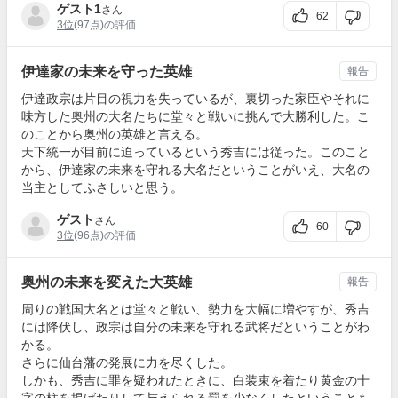
ゲスト1
さん
62
3位
(97点)の評価
伊達家の未来を守った英雄
報告
伊達政宗は片目の視力を失っているが、裏切った家臣やそれに
味方した奥州の大名たちに堂々と戦いに挑んで大勝利した。こ
のことから奥州の英雄と言える。
天下統一が目前に迫っているという秀吉には従った。このこと
から、伊達家の未来を守れる大名だということがいえ、大名の
当主としてふさしいと思う。
ゲスト
さん
60
3位
(96点)の評価
奥州の未来を変えた大英雄
報告
周りの戦国大名とは堂々と戦い、勢力を大幅に増やすが、秀吉
には降伏し、政宗は自分の未来を守れる武将だということがわ
かる。
さらに仙台藩の発展に力を尽くした。
しかも、秀吉に罪を疑われたときに、白装束を着たり黄金の十
字の柱を掲げたりして与えられる罰を少なくしたということも