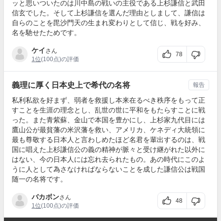
ッと思いついたのは川中島の戦いの主役である上杉謙信と武田
信玄でした。そして上杉謙信を選んだ理由としまして、謙信は
自らのことを毘沙門天の生まれ変わりとして信じ、戦を好み、
名を馳せたためです。
ケイ
さん
78
1位
(100点)の評価
義理に厚く日本史上で希代の名将
報告
私利私欲を好まず、弱者を救援し本来在るべき秩序をもって正
すことを生涯の理念とし、乱世の世に平和をもたらすことに戦
った。また青紫蘇、金山で本国を豊かにし、上杉家九代目には
鷹山公が最貧藩の米沢藩を救い、アメリカ、ケネディ大統領に
最も尊敬する日本人と言わしめたほど名君を輩出するのは、戦
国に唱えた上杉謙信公の義の精神が脈々と受け継がれた以外に
はない、今の日本人には忘れ去られたもの。あの時代にこのよ
うに人として為さなければならないことを成した謙信公は戦国
随一の名将です。
バカボン
さん
48
1位
(100点)の評価