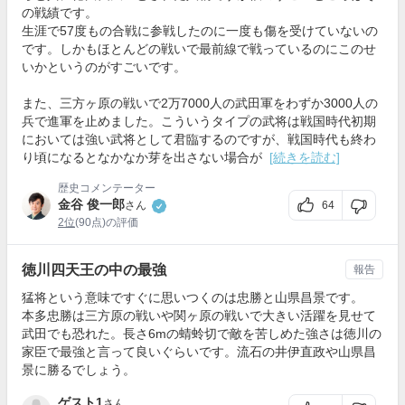
の戦績です。
生涯で57度もの合戦に参戦したのに一度も傷を受けていないの
です。しかもほとんどの戦いで最前線で戦っているのにこのせ
いかというのがすごいです。
また、三方ヶ原の戦いで2万7000人の武田軍をわずか3000人の
兵で進軍を止めました。こういうタイプの武将は戦国時代初期
においては強い武将として君臨するのですが、戦国時代も終わ
り頃になるとなかなか芽を出さない場合が
[続きを読む]
歴史コメンテーター
金谷 俊一郎
64
さん
2位
(90点)の評価
徳川四天王の中の最強
報告
猛将という意味ですぐに思いつくのは忠勝と山県昌景です。
本多忠勝は三方原の戦いや関ヶ原の戦いで大きい活躍を見せて
武田でも恐れた。長さ6mの蜻蛉切で敵を苦しめた強さは徳川の
家臣で最強と言って良いぐらいです。流石の井伊直政や山県昌
景に勝るでしょう。
ゲスト1
さん