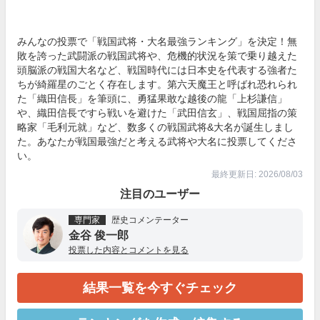
みんなの投票で「戦国武将・大名最強ランキング」を決定！無
敗を誇った武闘派の戦国武将や、危機的状況を策で乗り越えた
頭脳派の戦国大名など、戦国時代には日本史を代表する強者た
ちが綺羅星のごとく存在します。第六天魔王と呼ばれ恐れられ
た「織田信長」を筆頭に、勇猛果敢な越後の龍「上杉謙信」
や、織田信長ですら戦いを避けた「武田信玄」、戦国屈指の策
略家「毛利元就」など、数多くの戦国武将&大名が誕生しまし
た。あなたが戦国最強だと考える武将や大名に投票してくださ
い。
最終更新日: 2026/08/03
注目のユーザー
専門家
歴史コメンテーター
金谷 俊一郎
投票した内容とコメントを見る
結果一覧を今すぐチェック