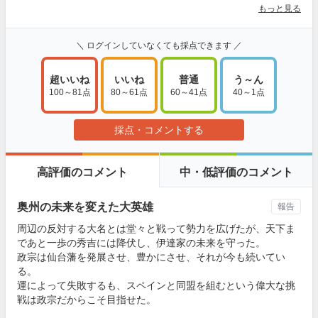
もっと見る
＼ ログインしていなくても採点できます ／
超いいね
いいね
普通
う～ん
100～81点
80～61点
60～41点
40～1点
採点・コメントする
高評価のコメント
中・低評価のコメント
奥州の未来を変えた大英雄
報告
周辺の反対する大名とは堂々と戦って勢力を広げたが、天下ま
であと一歩の秀吉には降伏し、伊達家の未来を守った。
政宗は仙台藩を発展させ、豊かにさせ、それが今も続いてい
る。
運によって失敗するも、スペインと同盟を組むという偉大な挑
戦は政宗だからこそ目指せた。