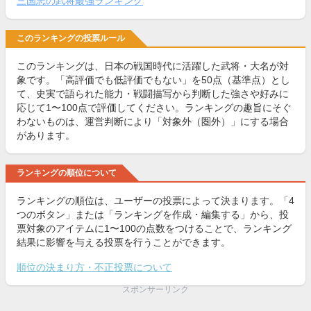
三国志の武将最強ランキング
このランキングの投票ルール
このランキングは、日本の戦国時代に活躍した武将・大名が対
象です。「高評価でも低評価でもない」を50点（基準点）とし
て、史実で語られた能力・戦闘描写から判断した強さや好みに
応じて1〜100点で評価してください。ランキングの趣旨にそぐ
わないものは、運営判断により「対象外（圏外）」にする場合
があります。
ランキングの順位について
ランキングの順位は、ユーザーの投票によって決まります。「4
つのボタン」または「ランキングを作成・編集する」から、投
票対象のアイテムに1〜100の点数をつけることで、ランキング
結果に影響を与える投票を行うことができます。
順位の決まり方・不正投票について
スポンサーリンク