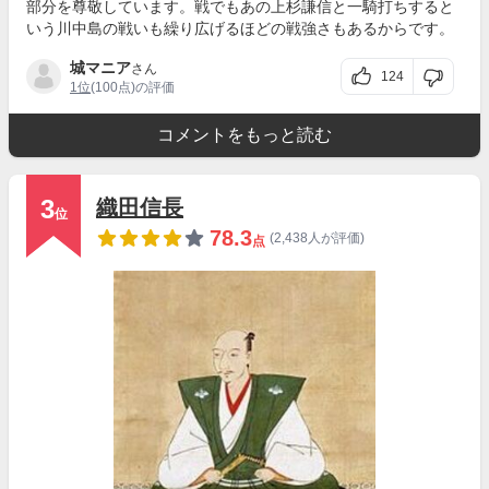
部分を尊敬しています。戦でもあの上杉謙信と一騎打ちすると
いう川中島の戦いも繰り広げるほどの戦強さもあるからです。
城マニア
さん
124
1位
(100点)の評価
コメントをもっと読む
3
織田信長
位
78.3
(2,438人が評価)
点