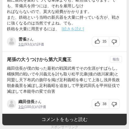
も、常備兵を持つには、それを雇用しなけ
ればならないので、莫大な経費がかかります。
また、鉄砲という当時の新兵器を大量に持っている方が、戦さ
に強くなるのは当然ですよね。でも、
鉄砲を大量に用意するには、
[続きを読む]
雲雀
さん
35
1位
(93点)の評価
尾張の大うつけから第六天魔王
報告
織田信長が僕の知った最初の戦国武将でその生涯がすばらし。
桶狭間の戦いで今川義元を討ち取り松平元康(後の徳川家康)と
同盟し天下布武の旗印を掲げ足利義昭を奉じて上洛し浅井長政
朝倉義景を滅ぼし足利義昭を追放して甲斐武田氏を甲州征伐で
滅ぼして本能寺の変で自害
織田信長
さん
38
1位
(100点)の評価
コメントをもっと読む
スポンサーリンク