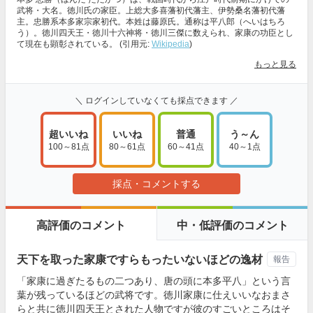
武将・大名。徳川氏の家臣。上総大多喜藩初代藩主、伊勢桑名藩初代藩
主。忠勝系本多家宗家初代。本姓は藤原氏。通称は平八郎（へいはちろ
う）。徳川四天王・徳川十六神将・徳川三傑に数えられ、家康の功臣とし
て現在も顕彰されている。 (引用元:
Wikipedia
)
もっと見る
＼ ログインしていなくても採点できます ／
超いいね
いいね
普通
う～ん
100～81点
80～61点
60～41点
40～1点
採点・コメントする
高評価のコメント
中・低評価のコメント
天下を取った家康ですらもったいないほどの逸材
報告
「家康に過ぎたるもの二つあり、唐の頭に本多平八」という言
葉が残っているほどの武将です。徳川家康に仕えいいなおまさ
らと共に徳川四天王とされた人物ですが彼のすごいところはそ