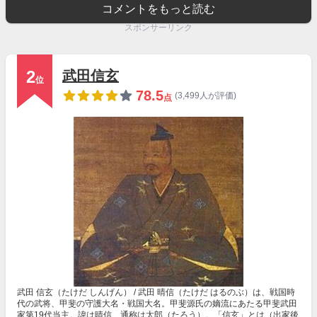
コメントをもっと読む
スポンサーリンク
2
武田信玄
位
78.5
(3,499人が評価)
点
武田 信玄（たけだ しんげん） / 武田 晴信（たけだ はるのぶ）は、戦国時
代の武将、甲斐の守護大名・戦国大名。甲斐源氏の嫡流にあたる甲斐武田
家第19代当主。諱は晴信、通称は太郎（たろう）。「信玄」とは（出家後