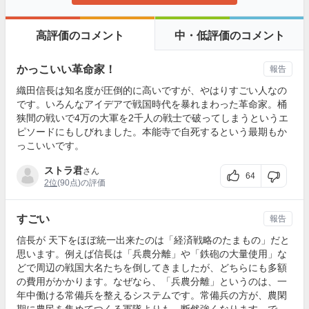
高評価のコメント
中・低評価のコメント
かっこいい革命家！
報告
織田信長は知名度が圧倒的に高いですが、やはりすごい人なの
です。いろんなアイデアで戦国時代を暴れまわった革命家。桶
狭間の戦いで4万の大軍を2千人の戦士で破ってしまうというエ
ピソードにもしびれました。本能寺で自死するという最期もか
っこいいです。
ストラ君
さん
64
2位
(90点)の評価
すごい
報告
信長が 天下をほぼ統一出来たのは「経済戦略のたまもの」だと
思います。例えば信長は「兵農分離」や「鉄砲の大量使用」な
どで周辺の戦国大名たちを倒してきましたが、どちらにも多額
の費用がかかります。なぜなら、「兵農分離」というのは、一
年中働ける常備兵を整えるシステムです。常備兵の方が、農閑
期に農民を集めてつくる軍隊よりも、断然強くなります。で