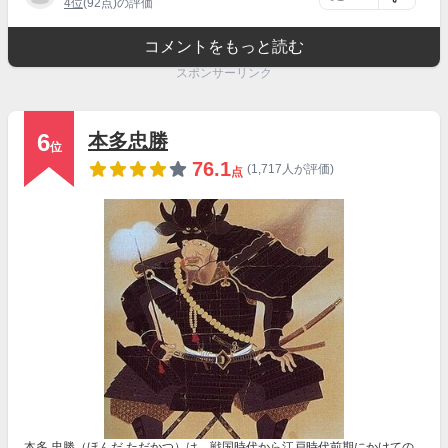
4位
(92点)の評価
コメントをもっと読む
スポンサーリンク
6
本多忠勝
位
76.1
(1,717人が評価)
点
本多 忠勝（ほんだ ただかつ）は、戦国時代から江戸時代前期にかけての