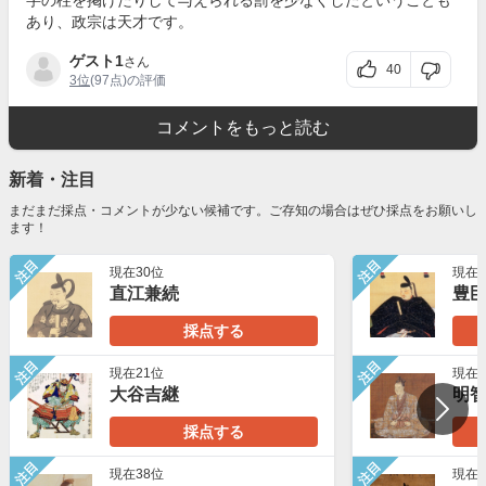
あり、政宗は天才です。
ゲスト1
さん
40
3位
(97点)の評価
コメントをもっと読む
新着・注目
まだまだ採点・コメントが少ない候補です。ご存知の場合はぜひ採点をお願いし
ます！
注目
注目
現在30位
現在2
直江兼続
豊
採点する
注目
注目
現在21位
現在5
大谷吉継
明
採点する
注目
注目
現在38位
現在4