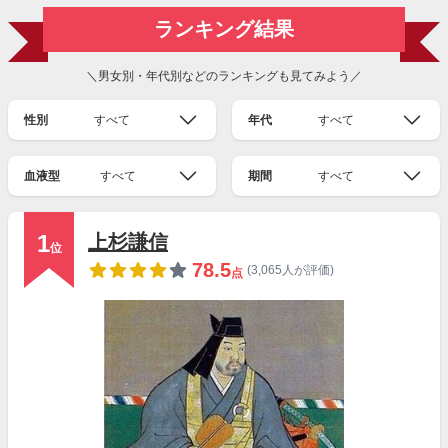
ランキング結果
＼男女別・年代別などのランキングも見てみよう／
性別
すべて
年代
すべて
血液型
すべて
期間
すべて
1
上杉謙信
位
78.5
(3,065人が評価)
点