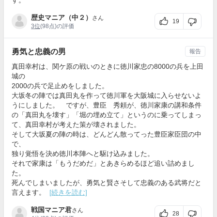
歴史マニア（中２）
さん
19
3位
(98点)の評価
勇気と忠義の男
報告
真田幸村は、関ケ原の戦いのときに徳川家忠の8000の兵を上田
城の
2000の兵で足止めをしました。
大坂冬の陣では真田丸を作って徳川軍を大阪城に入らせないよ
うにしました。 ですが、豊臣 秀頼が、徳川家康の講和条件
の「真田丸を壊す」「堀の埋め立て」というのに乗ってしまっ
て、真田幸村が考えた策が壊されました。
そして大坂夏の陣の時は、どんどん散ってった豊臣家臣団の中
で、
独り覚悟を決め徳川本陣へと駆け込みました。
それで家康は「もうだめだ」とあきらめるほど追い詰めまし
た。
死んでしまいましたが、勇気と賢さそして忠義のある武将だと
言えます。
[続きを読む]
戦国マニア君
さん
28