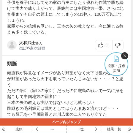
子供を養子に出してその家の当主にしたり優れた作戦で勝ち続
けて実力で成り上がって、最終的には中国地方一帯、さらに北
九州までも自分の領土にしてしまうのは凄い。100万石以上で
しょうね。
家臣からの信頼も厚いし、三本の矢の教えなど、今に通じる教
えも多く残している。
大和武士
さん
11
2位
(95点)の評価
頭脳
報告
投票・採点
参加
頭脳戦が得意なイメージがあり野望がなく天下は狙わなかった
が野望があったら天下を取っていたんじゃないか・・・？と思
う
ただの陪臣（家臣の家臣）だったのに厳島の戦いで一気に身を
起こして中国地方の覇者に！
三本の矢の教えも実話ではないけど元就らしい
跡継ぎの毛利輝元は武将としてはうんまあ２流だけど・・・
でも輝元を小早川隆景と吉川広家の二人でもり立てた
頭脳戦は最強何じゃないかと思う
ページ内ジャンプ
先頭
---
1位
結果一覧
祖先武田家家臣だった人
さん