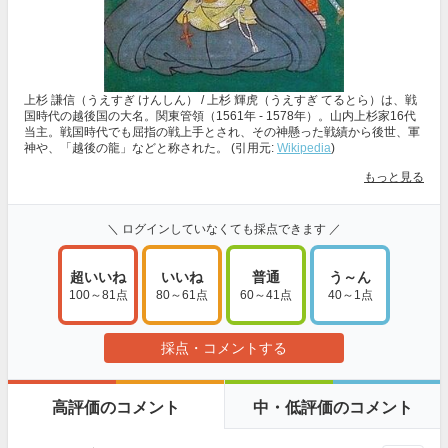
上杉 謙信（うえすぎ けんしん） / 上杉 輝虎（うえすぎ てるとら）は、戦
国時代の越後国の大名。関東管領（1561年 - 1578年）。山内上杉家16代
当主。戦国時代でも屈指の戦上手とされ、その神懸った戦績から後世、軍
神や、「越後の龍」などと称された。 (引用元:
Wikipedia
)
もっと見る
＼ ログインしていなくても採点できます ／
超いいね
いいね
普通
う～ん
100～81点
80～61点
60～41点
40～1点
採点・コメントする
高評価のコメント
中・低評価のコメント