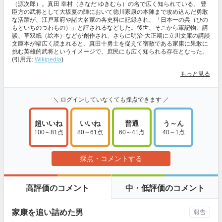
（源次郎）。真田 幸村（さなだ ゆきむら）の名で広く知られている。 豊
臣方の武将として大坂夏の陣において徳川家康の本陣まで攻め込んだ勇敢
な活躍が、江戸幕府や諸大名家の各史料に記録され、「日本一の兵（ひの
もといちのつわもの）」と評されるなどした。後世、そこから軍記物、講
談、草双紙（絵本）などが創作され、さらに明治-大正期に立川文庫の講談
文庫本が幅広く読まれると、真田十勇士を従えて宿敵である家康に果敢に
挑む英雄的武将というイメージで、庶民にも広く知られる存在となった。
(引用元:
Wikipedia
)
もっと見る
＼ ログインしていなくても採点できます ／
超いいね
いいね
普通
う～ん
100～81点
80～61点
60～41点
40～1点
採点・コメントする
高評価のコメント
中・低評価のコメント
家康を追い詰めた男
報告