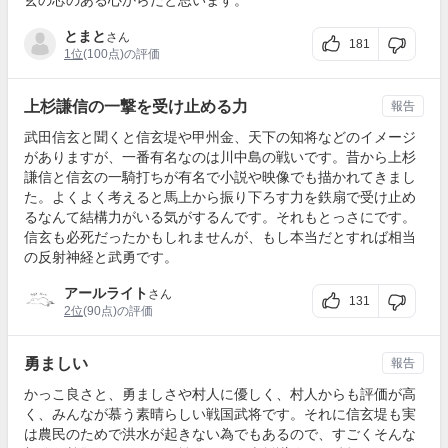
とまと
さん
181
1位
(100点)の評価
上杉謙信の一撃を受け止める力
報告
武田信玄と聞くと信玄堤や甲州金、天下の知将などのイメージ
がありますが、一番有名なのは川中島の戦いです。昔から上杉
謙信と信玄の一騎打ちが有名で小説や映像でも描かれてきまし
た。よくよく考えると馬上から振り下ろす力を鉄扇で受け止め
るなんて結構力がいる気がするんです。それもとっさにです。
信玄も必死だったかもしれませんが、もし本当だとすれば相当
の反射神経と武勇です。
アールライト
さん
131
2位
(90点)の評価
勇ましい
報告
かっこ良さと、勇ましさや村人に優しく、村人からも評価が高
く、みんなが慕う素晴らしい戦国武将です。それに信玄堤も実
は農民のためで洪水が起きない為でもあるので、すごくそんな