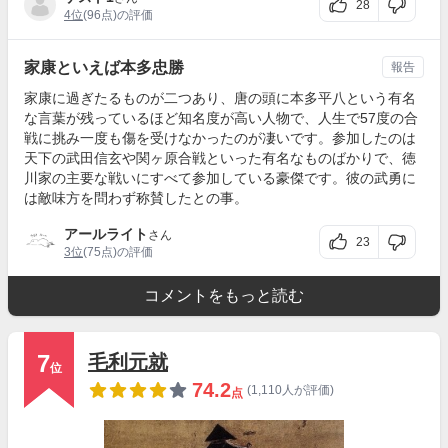
28
4位
(96点)の評価
家康といえば本多忠勝
報告
家康に過ぎたるものが二つあり、唐の頭に本多平八という有名
な言葉が残っているほど知名度が高い人物で、人生で57度の合
戦に挑み一度も傷を受けなかったのが凄いです。参加したのは
天下の武田信玄や関ヶ原合戦といった有名なものばかりで、徳
川家の主要な戦いにすべて参加している豪傑です。彼の武勇に
は敵味方を問わず称賛したとの事。
アールライト
さん
23
3位
(75点)の評価
コメントをもっと読む
7
毛利元就
位
74.2
(1,110人が評価)
点