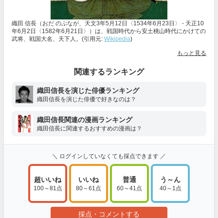
織田 信長（おだ のぶなが、天文3年5月12日〈1534年6月23日〉 - 天正10
年6月2日〈1582年6月21日〉）は、戦国時代から安土桃山時代にかけての
武将、戦国大名、天下人。(引用元:
Wikipedia
)
もっと見る
関連するランキング
織田信長を演じた俳優ランキング
織田信長を演じた俳優で好きなのは？
織田信長関連の漫画ランキング
織田信長に関連するおすすめの漫画は？
＼ ログインしていなくても採点できます ／
超いいね
いいね
普通
う～ん
100～81点
80～61点
60～41点
40～1点
採点・コメントする