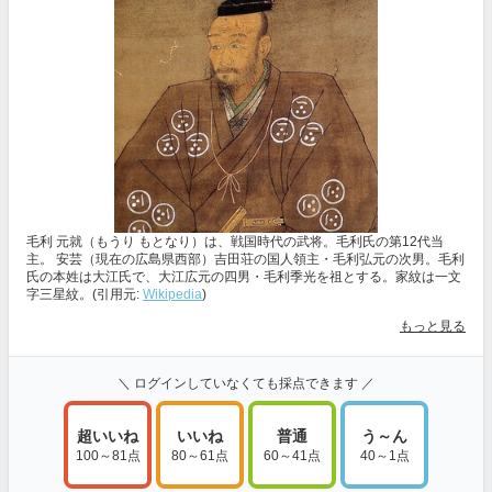
毛利 元就（もうり もとなり）は、戦国時代の武将。毛利氏の第12代当
主。 安芸（現在の広島県西部）吉田荘の国人領主・毛利弘元の次男。毛利
氏の本姓は大江氏で、大江広元の四男・毛利季光を祖とする。家紋は一文
字三星紋。(引用元:
Wikipedia
)
もっと見る
＼ ログインしていなくても採点できます ／
超いいね
いいね
普通
う～ん
100～81点
80～61点
60～41点
40～1点