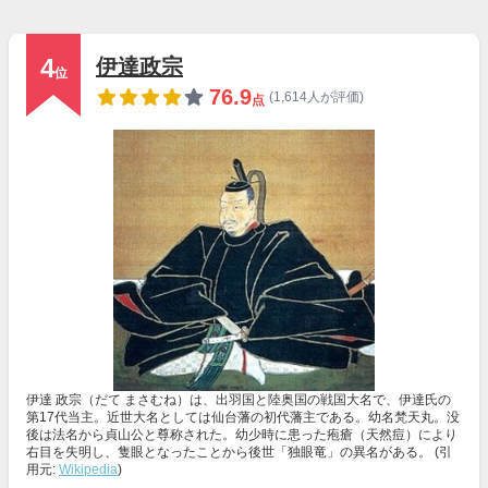
4
伊達政宗
位
76.9
(1,614人が評価)
点
伊達 政宗（だて まさむね）は、出羽国と陸奥国の戦国大名で、伊達氏の
第17代当主。近世大名としては仙台藩の初代藩主である。幼名梵天丸。没
後は法名から貞山公と尊称された。幼少時に患った疱瘡（天然痘）により
右目を失明し、隻眼となったことから後世「独眼竜」の異名がある。 (引
用元:
Wikipedia
)