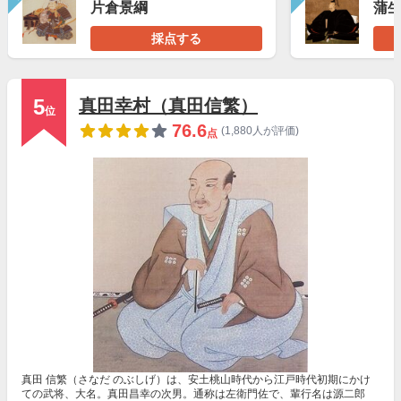
片倉景綱
蒲
採点する
5
真田幸村（真田信繁）
位
76.6
(1,880人が評価)
点
真田 信繁（さなだ のぶしげ）は、安土桃山時代から江戸時代初期にかけ
ての武将、大名。真田昌幸の次男。通称は左衛門佐で、輩行名は源二郎