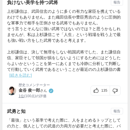
負けない美学を持つ武将
報告
上杉謙信は、武田信玄のように多くの有力な家臣を携えている
わけでもありません。また織田信長や豊臣秀吉のように圧倒的
な軍事力で相手を圧倒させる武将でもありません。
そう言うとそんなに強い武将ではないのでは？と思うかもしれ
ませんが、私は上杉謙信こそ「人生」という戦場を戦う上で最
も強い戦い方をした武将であると考えます。
上杉謙信は、決して無理をしない戦国武将でした、また謙信自
信、家臣そして領国が損をしないようにするためにはどうした
らよいかということを第一にあくまでも冷静に分析して判断し
て行動していく武将であるということが最近のの上杉謙信の書
[続きを読む]
歴史コメンテーター
金谷 俊一郎
135
さん
1位
(100点)の評価
武勇と知
報告
「最強」という基準で考えた際に、人をまとめるトップとして
の力と、個人としての武道の力両方が必要だと考えた際に、パ