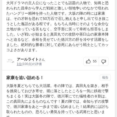
大河ドラマの主人公になったことでも話題の人物で、知将と恐
れられた昌幸から学んだ戦術と激しい領地争いのなかで培われ
たハングリー精神を持った人物です。大坂の陣の時には家康
は、その才幹を恐れて50万石で召し抱えると申し出て引き抜こ
うとした逸話がある程です。もちろん当時にそのような余分な
土地が余っている筈もなく、空手形に笑って幸村も拒否をしま
した。いざ戦いが始まると真田丸での攻防や茶臼山の家康本陣
へと迫るなど、余裕を見せていた徳川方の肝を冷やす活躍をし
ました。絶対的な勝者に対して必死にあらがう戦士としてカッ
コよさがあります。
アールライト
さん
55
1位
(100点)の評価
家康を追い詰める！
報告
大阪冬夏どちらでも大活躍。冬の陣では、真田丸を築き、相手
を挑発しておびき寄せ、堀に落としたところを一気に鉄砲で撃
ちまくる！実は大阪冬の陣で、徳川軍にでた犠牲者の８割は、
この真田丸によるものなんです！夏の陣では、命知らずの攻撃
で、徳川家康をあと一歩まで追い詰めました！結果的には討ち
取られたものの、恐ろしい勇気を持っている武将だと思いま
す。