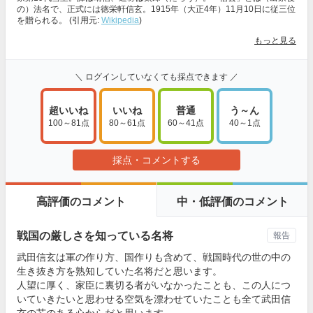
の）法名で、正式には徳栄軒信玄。1915年（大正4年）11月10日に従三位
を贈られる。 (引用元:
Wikipedia
)
もっと見る
＼ ログインしていなくても採点できます ／
超いいね
いいね
普通
う～ん
100～81点
80～61点
60～41点
40～1点
採点・コメントする
高評価のコメント
中・低評価のコメント
戦国の厳しさを知っている名将
報告
武田信玄は軍の作り方、国作りも含めて、戦国時代の世の中の
生き抜き方を熟知していた名将だと思います。
人望に厚く、家臣に裏切る者がいなかったことも、この人につ
いていきたいと思わせる空気を漂わせていたことも全て武田信
玄の芯のある心からだと思います。