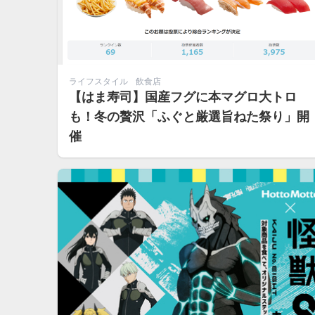
ライフスタイル
飲食店
【はま寿司】国産フグに本マグロ大トロ
も！冬の贅沢「ふぐと厳選旨ねた祭り」開
催