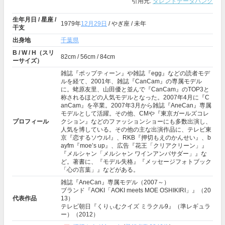
引用元:
タレントデータバンク
生年月日 / 星座 /
1979年
12月29日
/ やぎ座 / 未年
干支
出身地
千葉県
B / W / H（スリ
82cm / 56cm / 84cm
ーサイズ）
雑誌『ポップティーン』や雑誌『egg』などの読者モデ
ルを経て、2001年、雑誌『CanCam』の専属モデル
に。蛯原友里、山田優と並んで『CanCam』のTOP3と
称されるほどの人気モデルとなった。2007年4月に『C
anCam』を卒業。2007年3月から雑誌『AneCan』専属
モデルとして活躍。その他、CMや『東京ガールズコレ
プロフィール
クション』などのファッションショーにも多数出演し、
人気を博している。その他の主な出演作品に、テレビ東
京『恋するソウル!』、RKB『押切もえのかんせい』、b
ayfm『moe’s up』、広告『花王「クリアクリーン」』
『メルシャン「メルシャン ワインアンバサダー」』な
ど。著書に、『モデル失格』『メッセージフォトブック
「心の言葉」』などがある。
雑誌『AneCan』専属モデル（2007～）
ブランド『AOKI「AOKI meets MOE OSHIKIRI」』（20
代表作品
13）
テレビ朝日『くりぃむクイズ ミラクル9』（準レギュラ
ー）（2012）