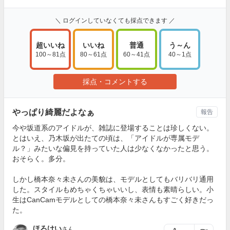
＼ ログインしていなくても採点できます ／
超いいね
いいね
普通
う～ん
100～81点
80～61点
60～41点
40～1点
採点・コメントする
やっぱり綺麗だよなぁ
報告
今や坂道系のアイドルが、雑誌に登場することは珍しくない。
とはいえ、乃木坂が出たての頃は、「アイドルが専属モデ
ル？」みたいな偏見を持っていた人は少なくなかったと思う。
おそらく。多分。
しかし橋本奈々未さんの美貌は、モデルとしてもバリバリ通用
した。スタイルもめちゃくちゃいいし、表情も素晴らしい。小
生はCanCamモデルとしての橋本奈々未さんもすごく好きだっ
た。
ほろけい
さん