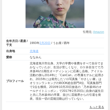
引用元:
Amazon
生年月日 / 星座 /
1993年
2月20日
/ うお座 / 酉年
干支
出身地
北海道
愛称
ななみん
北海道旭川市出身。大学の学費や食費をすべて自分でま
かなっていたが、生活が苦しくなり、ロケ弁目当てで乃
木坂46の1期生オーディションに応募し合格。アイドル
活動の側ら2014年に「CanCan」の専属モデルに起用さ
れ、2015年には発売したソロ写真集「やさしい棘」は
プロフィール
オリコンランキングのBOOK総合部門4位、写真集部門
で1位を獲得。2016年10月20日放送の「乃木坂46のオ
ールナイトニッポン」で2017年2月20日に自身の誕生日
と共に乃木坂46の卒業、並びに芸能界からの引退を発
表。現在一切の芸能活動は行っていない。
もっと見る