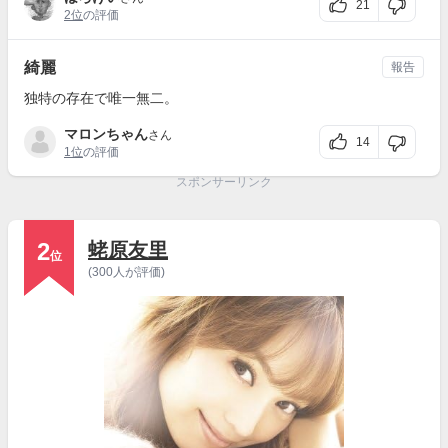
21
2位
の評価
綺麗
報告
独特の存在で唯一無二。
マロンちゃん
さん
14
1位
の評価
スポンサーリンク
2
蛯原友里
位
(300人が評価)