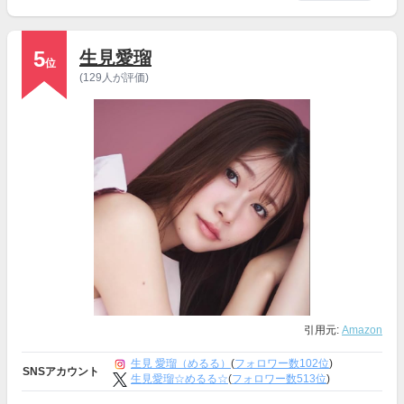
5
生見愛瑠
位
(129人が評価)
引用元:
Amazon
生見 愛瑠（めるる）
(
フォロワー数102位
)
SNSアカウント
生見愛瑠☆めるる☆
(
フォロワー数513位
)