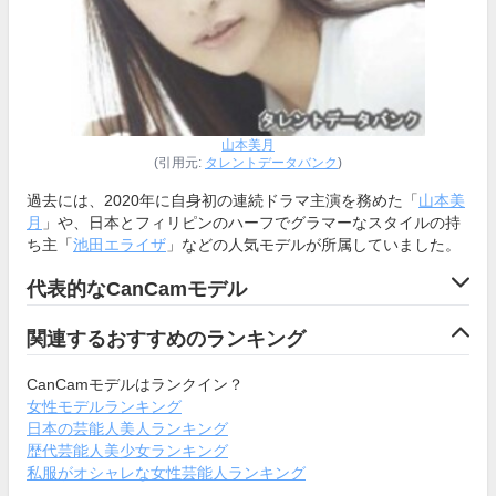
山本美月
(引用元:
タレントデータバンク
)
過去には、2020年に自身初の連続ドラマ主演を務めた「
山本美
月
」や、日本とフィリピンのハーフでグラマーなスタイルの持
ち主「
池田エライザ
」などの人気モデルが所属していました。
代表的なCanCamモデル
関連するおすすめのランキング
CanCamモデルはランクイン？
女性モデルランキング
日本の芸能人美人ランキング
歴代芸能人美少女ランキング
私服がオシャレな女性芸能人ランキング