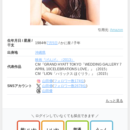
引用元:
Amazon
生年月日 / 星座 /
1984年
7月5日
/ かに座 / 子年
干支
出身地
沖縄県
映画『げんげ』（2013）
CM『GRAND HYATT TOKYO「WEDDING GALLERY 7
代表作品
APRIL 10CELEBRATIONS LOVE」』（2015）
CM『LION「ハリックス ほぐリラ」』（2015）
山田優
(
フォロワー数174位
)
山田優
(
フォロワー数2678位
)
SNSアカウント
山田優
もっと見る
＼ ログインしていなくても採点できます ／
超いいね
いいね
普通
う～ん