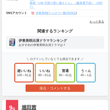
映画『Life 天国で君に逢えたら』（飯島寛子役）（200
7）
SNSアカウント
伊東美咲
(
フォロワー数2859位
)
もっと見る
関連するランキング
伊東美咲出演ドラマランキング
おすすめの伊東美咲出演ドラマは？
＼ ログインしていなくても採点できます ／
超いいね
いいね
普通
う～ん
100～81点
80～61点
60～41点
40～1点
採点・コメントする
9
堀田茜
位