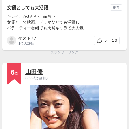
女優としても大活躍
報告
キレイ、かわいい、面白い
女優として映画、ドラマなどでも活躍し
バラエティー番組でも天然キャラで大人気
ゲスト
さん
0
1位
の評価
スポンサーリンク
6
山田優
位
(233人が評価)