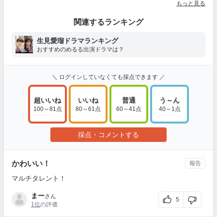
もっと見る
関連するランキング
生見愛瑠ドラマランキング
おすすめのめるる出演ドラマは？
＼ ログインしていなくても採点できます ／
超いいね
いいね
普通
う～ん
100～81点
80～61点
60～41点
40～1点
採点・コメントする
かわいい！
報告
マルチタレント！
まー
さん
5
1位
の評価