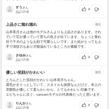
すう
さん
9
3位
の評価
上品さに惚れ惚れ
報告
山本美月さんは他のモデルさんよりも上品さがあります。それ
でいて芯が通っていて育ちの良さが出ています。ちょっと垂れ
目で子犬のようなお顔で可愛らしいです。また絵がとっても上
手で演技力もあり才能溢れているところが素敵です。
さゆみ
さん
6
3位
の評価
優しい笑顔がかわいい
報告
とろんとした笑顔がかわいい山本美月ちゃん。
眉毛がきりっとしていて、スタイルも抜群なんだけど、本人の
雰囲気が優しくて柔らかいから、とてもかわいい印象です。
エビちゃんに次ぐ、cancamモデルの代表格だったと思います。
りんか
さん
6
1位
の評価