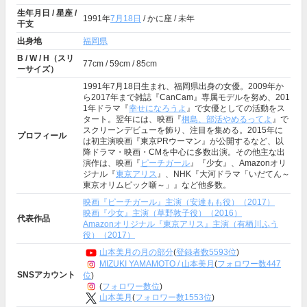
生年月日 / 星座 /
1991年
7月18日
/ かに座 / 未年
干支
出身地
福岡県
B / W / H（スリ
77cm / 59cm / 85cm
ーサイズ）
1991年7月18日生まれ、福岡県出身の女優。2009年か
ら2017年まで雑誌『CanCam』専属モデルを努め、201
1年ドラマ『
幸せになろうよ
』で女優としての活動をス
タート。翌年には、映画『
桐島、部活やめるってよ
』で
スクリーンデビューを飾り、注目を集める。2015年に
プロフィール
は初主演映画『東京PRウーマン』が公開するなど、以
降ドラマ・映画・CMを中心に多数出演。その他主な出
演作は、映画『
ピーチガール
』『少女』、Amazonオリ
ジナル『
東京アリス
』、NHK『大河ドラマ「いだてん～
東京オリムピック噺～」』など他多数。
映画『ピーチガール』主演（安達もも役）（2017）
映画『少女』主演（草野敦子役）（2016）
代表作品
Amazonオリジナル『東京アリス』主演（有栖川ふう
役）（2017）
山本美月の月の部分
(
登録者数5593位
)
MIZUKI YAMAMOTO / 山本美月
(
フォロワー数447
SNSアカウント
位
)
(
フォロワー数位
)
山本美月
(
フォロワー数1553位
)