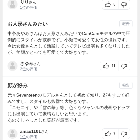
りり
さん
8
1位
の評価
お人形さんみたい
報告
中条あやみさんはお人形さんみたいでCanCamモデルの中で圧
倒的にスタイルが抜群です。小顔で可愛くて女性の憧れです。
今は女優さんとして活躍していてテレビ出演も多くなりました
が、笑顔がとっても可愛くて大好きです。
さゆみ
さん
11
2位
の評価
顔が好み
報告
元々Seventeenのモデルさんとして初めて知り、顔もすごく好
みですし、スタイルも抜群で大好きです。
「ニセコイ」や「雪の華」等、色々なジャンルの映画やドラマ
にも出演していて素晴らしいと思います。
あのくしゃっとした笑顔が最高です。
amac1101
さん
7
1位
の評価