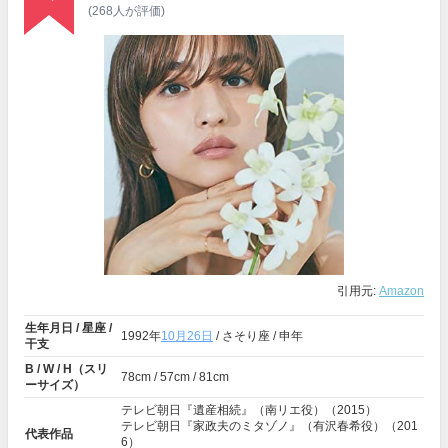
(268人が評価)
引用元:
Amazon
生年月日 / 星座 /
1992年
10月26日
/ さそり座 / 申年
干支
B / W / H（スリ
78cm / 57cm / 81cm
ーサイズ）
テレビ朝日『遺産相続』（南リエ役）（2015）
テレビ朝日『家政夫のミタゾノ』（有沢春希役）（201
代表作品
6）