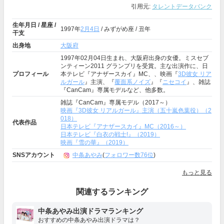
引用元:
タレントデータバンク
生年月日 / 星座 /
1997年
2月4日
/ みずがめ座 / 丑年
干支
出身地
大阪府
1997年02月04日生まれ、大阪府出身の女優。ミスセブ
ンティーン2011 グランプリを受賞。主な出演作に、日
プロフィール
本テレビ『アナザースカイ』MC、、映画『
3D彼女 リア
ルガール
』主演、『
覆面系ノイズ
』『
ニセコイ
』、雑誌
『CanCam』専属モデルなど、他多数。
雑誌『CanCam』専属モデル（2017～）
映画『3D彼女 リアルガール』主演（五十嵐色葉役）（2
018）
代表作品
日本テレビ『アナザースカイ』MC（2016～）
日本テレビ『白衣の戦士!』（2019）
映画『雪の華』（2019）
SNSアカウント
中条あやみ
(
フォロワー数76位
)
もっと見る
関連するランキング
中条あやみ出演ドラマランキング
おすすめの中条あやみ出演ドラマは？