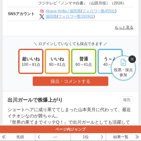
フジテレビ『ノンママ白書』（山田月役）（2016）
Akane Hotta / 堀田茜
(
フォロワー数455位
)
SNSアカウント
堀田茜
(
フォロワー数1928位
)
もっと見る
＼ ログインしていなくても採点できます ／
超いいね
いいね
普通
う～ん
100～81点
80～61点
60～41点
40～1点
投票・採点
参加
採点・コメントする
出川ガールで株爆上がり
報告
ショートヘアに成り果ててしまった山本美月に代わって、最近
イチオシなのが茜ちゃん。
『世界の果てまでイッテQ！』で出川ガールとしても活躍して
おり、身体を張ったパフォーマンスでお茶の間の人気もかっさ
ページ内ジャンプ
らっています。
先頭
---
1位
結果一覧