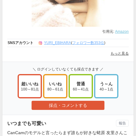
引用元:
Amazon
SNSアカウント
YURI_EBIHARA
(
フォロワー数353位
)
もっと見る
＼ ログインしていなくても採点できます ／
超いいね
いいね
普通
う～ん
100～81点
80～61点
60～41点
40～1点
採点・コメントする
いつまでも可愛い
報告
CanCamのモデルと言ったらまず誰もが好きな蛯原 友里さんこ