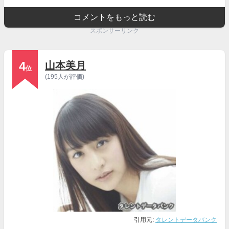
コメントをもっと読む
スポンサーリンク
4
山本美月
位
(195人が評価)
引用元:
タレントデータバンク