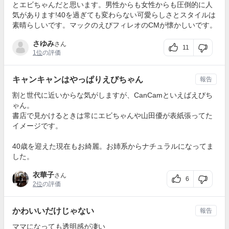
とエビちゃんだと思います。男性からも女性からも圧倒的に人
気があります!40を過ぎても変わらない可愛らしさとスタイルは
素晴らしいです。マックのえびフィレオのCMが懐かしいです。
さゆみ
さん
11
1位
の評価
キャンキャンはやっぱりえびちゃん
報告
割と世代に近いからな気がしますが、CanCamといえばえびち
ゃん。
書店で見かけるときは常にエビちゃんや山田優が表紙張ってた
イメージです。
40歳を迎えた現在もお綺麗。お姉系からナチュラルになってま
した。
衣華子
さん
6
2位
の評価
かわいいだけじゃない
報告
ママになっても透明感が凄い