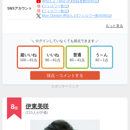
押切もえ / Moe ch.
(
登録者数6846位
)
(
フォロワー数位
)
SNSアカウント
(
フォロワー数位
)
Moe Oshikiri 押切もえ
(
フォロワー数4090位
)
もっと見る
＼ ログインしていなくても採点できます ／
超いいね
いいね
普通
う～ん
100～81点
80～61点
60～41点
40～1点
採点・コメントする
スポンサーリンク
8
伊東美咲
位
(215人が評価)