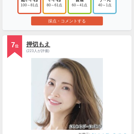
100～81点
80～61点
60～41点
40～1点
採点・コメントする
7
押切もえ
位
(223人が評価)