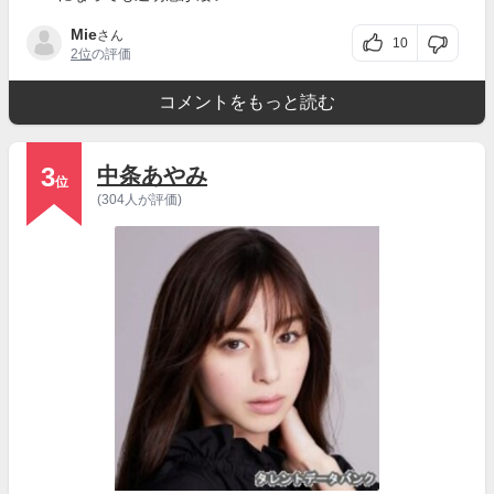
Mie
さん
10
2位
の評価
コメントをもっと読む
3
中条あやみ
位
(304人が評価)