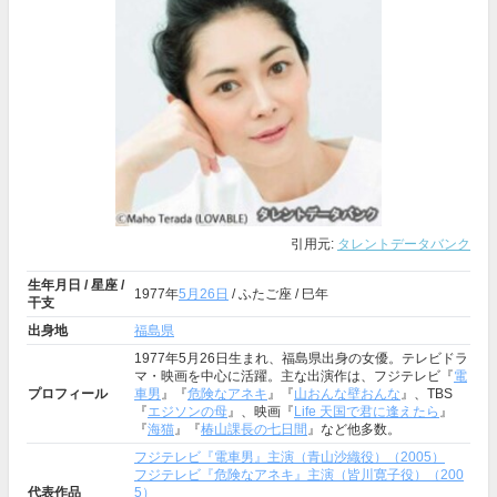
引用元:
タレントデータバンク
生年月日 / 星座 /
1977年
5月26日
/ ふたご座 / 巳年
干支
出身地
福島県
1977年5月26日生まれ、福島県出身の女優。テレビドラ
マ・映画を中心に活躍。主な出演作は、フジテレビ『
電
プロフィール
車男
』『
危険なアネキ
』『
山おんな壁おんな
』、TBS
『
エジソンの母
』、映画『
Life 天国で君に逢えたら
』
『
海猫
』『
椿山課長の七日間
』など他多数。
フジテレビ『電車男』主演（青山沙織役）（2005）
フジテレビ『危険なアネキ』主演（皆川寛子役）（200
代表作品
5）