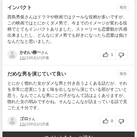
インパクト
報告
西島秀俊さんはドラマや映画ではクールな役柄が多いですが、
この映画ではとにかくダメ男で、今までのイメージが変わる役
柄でとてもインパクトありました。ストーリーも恋愛観が共感
出来ましたし、どんなにダメ男でも好きになったら恋愛は負け
なんだなと思いました。
かわい柳一
さん
1
1位
(100点)の評価
だめな男を演じていて良い
報告
とにかく惚れた女がダメな男と付き合うよくある話だが、それ
を非常に忠実にうまく味を出しながら演じている部がすごいと
思う。なんでこんな男にこの子がなんて話はよくありますが、
惚れた女の弱みですかね。そんなこんなが詰まっている話で見
ごたえ十分です。
ゴロ
さん
0
1位
(100点)の評価