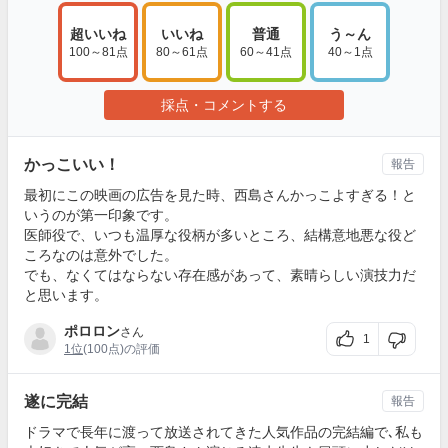
超いいね
いいね
普通
う～ん
100～81点
80～61点
60～41点
40～1点
採点・コメントする
かっこいい！
報告
最初にこの映画の広告を見た時、西島さんかっこよすぎる！と
いうのが第一印象です。
医師役で、いつも温厚な役柄が多いところ、結構意地悪な役ど
ころなのは意外でした。
でも、なくてはならない存在感があって、素晴らしい演技力だ
と思います。
ポロロン
さん
1
1位
(100点)の評価
遂に完結
報告
ドラマで長年に渡って放送されてきた人気作品の完結編で､私も