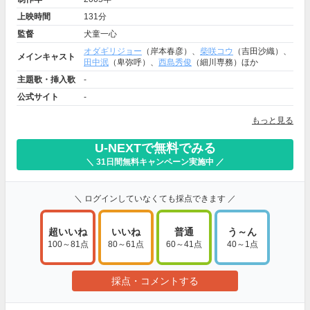
上映時間
131分
監督
犬童一心
オダギリジョー
（岸本春彦）、
柴咲コウ
（吉田沙織）、
メインキャスト
田中泯
（卑弥呼）、
西島秀俊
（細川専務）ほか
主題歌・挿入歌
-
公式サイト
-
もっと見る
U-NEXTで無料でみる
＼ 31日間無料キャンペーン実施中 ／
＼ ログインしていなくても採点できます ／
超いいね
いいね
普通
う～ん
100～81点
80～61点
60～41点
40～1点
採点・コメントする