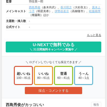
監督
羽住英一郎
西島秀俊
（倉木尚武）、
香川照之
（大杉良太）、
真木よ
メインキャスト
う子
（明星美希）、
伊勢谷友介
（高柳隆市）、
松坂桃李
（権藤剛）ほか
主題歌・挿入歌
-
公式サイト
-
もっと見る
U-NEXTで無料でみる
＼ 31日間無料キャンペーン実施中 ／
＼ ログインしていなくても採点できます ／
超いいね
いいね
普通
う～ん
100～81点
80～61点
60～41点
40～1点
採点・コメントする
西島秀俊がカッコいい
報告