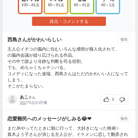
100～81点
80～61点
60～41点
40～1点
採点・コメントする
西島さんがかわいらしい
報告
主人公イチコの脳内に住むいろんな感情が擬人化されて、
の脳内会議が繰り広げられる作品。
その中で誰より冷静な判断を司る役割。
でも、めちゃくちゃテンパる。
コメディになった途端、西島さんはただのかわいい人になって
しまう。
そこがたまらない。
あこ
さん
3
3位
(70点)の評価
恋愛難民へのメッセージがしみる😂❤
報告
まだJKやってたときに観に行って、大好きになった映画✨
真木よう子さんが演じる主人公が、イケメンに恋して翻弄され