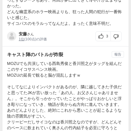
っとするシーンもあり、何回か夢に出てきて冷や汗が止まらな
かった。
どんな幽霊系のホラー映画よりも、狂った人間の犯行が一番怖
いと感じた。
サイコパスのモラルってなんだよ。まったく意味不明だ。
安藤
さん
3
1位
(100点)の評価
キャスト陣のバトルが炸裂
報告
MOZUでも共演している西島秀俊と香川照之がタッグを組んだ
このサイコサスペンス映画。
MOZUの延長で観ると脳が混乱しますｗ
そしてなによりインパクトがあるのが、隣に越してきた子供だ
と思ってたJKが言い放った「あの人、お父さんじゃありませ
ん」。そこから引っかかっていたことがやっぱりおかしいと浮
き彫りになっていき、物語が良からぬ方向に進んでいきます。
あのどんよりとした、絶対にこれから悪いことが起こるような
陰の雰囲気がすごい。
クリーピーだしサイコなのは香川照之なのですが、どんどんそ
のペースに飲まれていく奥さんの竹内結子を必至に守ろうと