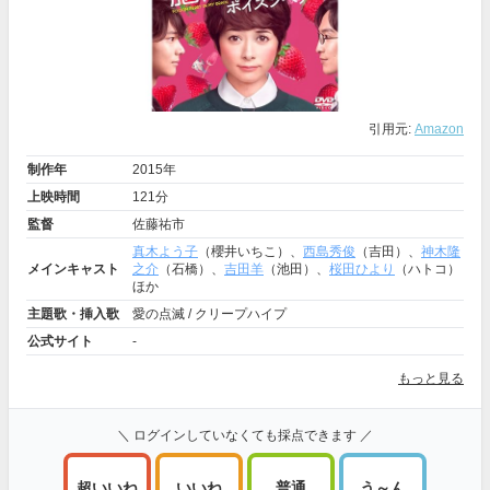
引用元:
Amazon
制作年
2015年
上映時間
121分
監督
佐藤祐市
真木よう子
（櫻井いちこ）、
西島秀俊
（吉田）、
神木隆
メインキャスト
之介
（石橋）、
吉田羊
（池田）、
桜田ひより
（ハトコ）
ほか
主題歌・挿入歌
愛の点滅 / クリープハイプ
公式サイト
-
もっと見る
＼ ログインしていなくても採点できます ／
超いいね
いいね
普通
う～ん