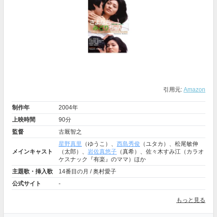
引用元:
Amazon
制作年
2004年
上映時間
90分
監督
古厩智之
星野真里
（ゆうこ）、
西島秀俊
（ユタカ）、松尾敏伸
メインキャスト
（太郎）、
岩佐真悠子
（真希）、佐々木すみ江（カラオ
ケスナック『有楽』のママ）ほか
主題歌・挿入歌
14番目の月 / 奥村愛子
公式サイト
-
もっと見る