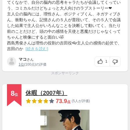
てくなかで、自分の脳内の思考キャラたちが会議してくってい
う、コミカルだけどちょっと大人向けのラブストーリー❤
主人公の脳内には、理性さん、ポジティブくん、ネガティブさ
ん、衝動ちゃん、記憶さんの５人が普段いて、その５人で会議
した結果で主人公がいろんなことを決断して動いてく。当たり
前のことだけど、頭の中の感情を天使と悪魔だけじゃなくって
ちゃんと映像にすると面白い🤣
西島秀俊さんは理性の役割の吉田役👓主人公の感情の起伏で、
吉田のか
[続きを読む]
マコ
さん
1
1位
(100点)の評価
スポンサーリンク
8
休暇（2007年）
位
73.9
(5人が評価)
点