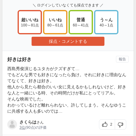
＼ ログインしていなくても採点できます ／
超いいね
いいね
普通
う～ん
100～81点
80～61点
60～41点
40～1点
採点・コメントする
好きは好き
報告
西島秀俊演じるユタカがクズすぎて…
でもどんな男でも好きになったら負け。それに好きに理由なん
てなくて、好きは好き。
他人から見たら都合のいい女に見えるかもしれないけど、好き
な人と一緒にいる時、その時間だけが私にとってリアル。
そんな映画でした。
わかっているけど離れられない、許してしまう。そんなゆうこ
に共感する人も多いのでは…
さくらは
さん
2
3位
(90点)の評価