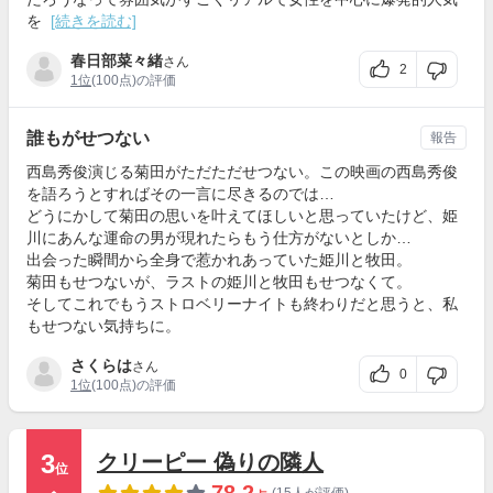
を
[続きを読む]
春日部菜々緒
さん
2
1位
(100点)の評価
誰もがせつない
報告
西島秀俊演じる菊田がただただせつない。この映画の西島秀俊
を語ろうとすればその一言に尽きるのでは…
どうにかして菊田の思いを叶えてほしいと思っていたけど、姫
川にあんな運命の男が現れたらもう仕方がないとしか…
出会った瞬間から全身で惹かれあっていた姫川と牧田。
菊田もせつないが、ラストの姫川と牧田もせつなくて。
そしてこれでもうストロベリーナイトも終わりだと思うと、私
もせつない気持ちに。
さくらは
さん
0
1位
(100点)の評価
3
クリーピー 偽りの隣人
位