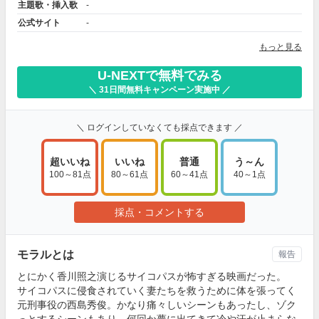
主題歌・挿入歌
-
公式サイト
-
もっと見る
U-NEXTで無料でみる
＼ 31日間無料キャンペーン実施中 ／
＼ ログインしていなくても採点できます ／
超いいね
いいね
普通
う～ん
100～81点
80～61点
60～41点
40～1点
採点・コメントする
モラルとは
報告
とにかく香川照之演じるサイコパスが怖すぎる映画だった。
サイコパスに侵食されていく妻たちを救うために体を張ってく
元刑事役の西島秀俊。かなり痛々しいシーンもあったし、ゾク