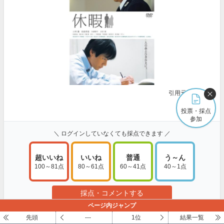
引用元:
Amazon
もっと見る
投票・採点
参加
＼ ログインしていなくても採点できます ／
超いいね
いいね
普通
う～ん
100～81点
80～61点
60～41点
40～1点
採点・コメントする
ページ内ジャンプ
先頭
---
1位
結果一覧
震えて泣いてる
報告