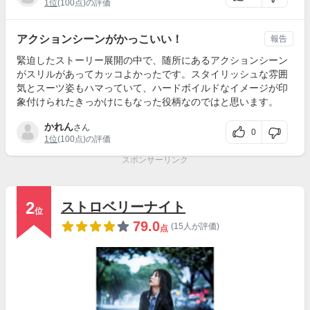
1位
(100点)の評価
アクションシーンがかっこいい！
報告
緊迫したストーリー展開の中で、随所にあるアクションシーン
がスリルがあってカッコよかったです。スタイリッシュな雰囲
気とスーツ姿もハマっていて、ハードボイルドなイメージが印
象付けられたきっかけにもなった役柄なのではと思います。
かれん
さん
0
1位
(100点)の評価
スポンサーリンク
2
ストロベリーナイト
位
79.0
(15人が評価)
点