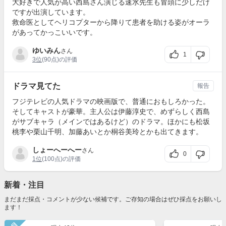
大好きで人気が高い西島さん演じる速水先生も冒頭に少しだけ
ですが出演しています。
救命医としてヘリコプターから降りて患者を助ける姿がオーラ
があってかっこいいです。
ゆいみん
さん
1
3位
(90点)の評価
ドラマ見てた
報告
フジテレビの人気ドラマの映画版で、普通におもしろかった。
そしてキャストが豪華。主人公は伊藤淳史で、めずらしく西島
がサブキャラ（メインではあるけど）のドラマ。ほかにも松坂
桃李や栗山千明、加藤あいとか桐谷美玲とかも出てきます。
しょーへーへー
さん
0
1位
(100点)の評価
新着・注目
まだまだ採点・コメントが少ない候補です。ご存知の場合はぜひ採点をお願いし
ます！