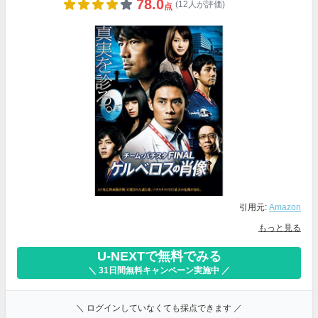
78.0
(12人が評価)
点
引用元:
Amazon
もっと見る
U-NEXTで無料でみる
＼ 31日間無料キャンペーン実施中 ／
＼ ログインしていなくても採点できます ／