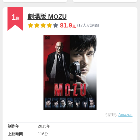
1
劇場版 MOZU
位
81.9
(17人が評価)
点
引用元:
Amazon
制作年
2015年
上映時間
116分