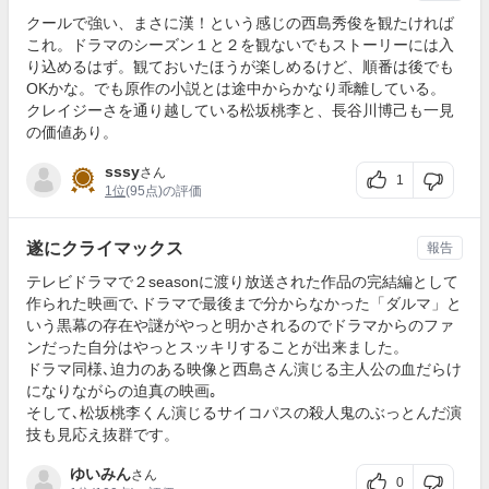
クールで強い、まさに漢！という感じの西島秀俊を観たければ
これ。ドラマのシーズン１と２を観ないでもストーリーには入
り込めるはず。観ておいたほうが楽しめるけど、順番は後でも
OKかな。でも原作の小説とは途中からかなり乖離している。
クレイジーさを通り越している松坂桃李と、長谷川博己も一見
の価値あり。
sssy
さん
1
1位
(95点)の評価
遂にクライマックス
報告
テレビドラマで２seasonに渡り放送された作品の完結編として
作られた映画で､ドラマで最後まで分からなかった「ダルマ」と
いう黒幕の存在や謎がやっと明かされるのでドラマからのファ
ンだった自分はやっとスッキリすることが出来ました。
ドラマ同様､迫力のある映像と西島さん演じる主人公の血だらけ
になりながらの迫真の映画｡
そして､松坂桃李くん演じるサイコパスの殺人鬼のぶっとんだ演
技も見応え抜群です。
ゆいみん
さん
0