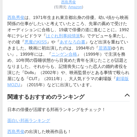
西島秀俊
(引用元:
Amazon
)
西島秀俊
は、1971年生まれ東京都出身の俳優。幼い頃から映画
関係の仕事がしたいと考えていたところ、先輩の薦めで受けた
オーディションに合格し、19歳で俳優の道に進むことに。1992
年にテレビドラマ『
はぐれ刑事純情派
5』でデビューを果たし、
その後『
悪魔のKISS
』や『
あすなろ白書
』など出演を重ねてい
きました。映画に初出演したのは、1994年の『
居酒屋
ゆうれ
い』。1999年には、『
ニンゲン合格
』（1999年）で主演を務
め、10年間の昏睡状態から目覚めた青年を演じたことが話題と
なりました。それからも、記憶喪失になった恋人の婚約者役を
演じた『Dolls』（2002年）や、映画監督がとある事情で殴られ
屋になる『CUT』（2011年）、大人気ドラマの劇場版『
劇場版
MOZU
』（2015年）などに出演しています。
関連するおすすめのランキング
日本の俳優が活躍する邦画ランキングをチェック！
面白い邦画ランキング
西島秀俊
の出演した映画作品も！