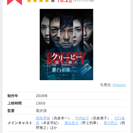
78.2
(15人が評価)
点
引用元:
Amazon
制作年
2016年
上映時間
130分
監督
黒沢清
西島秀俊
（高倉幸一）、
竹内結子
（高倉康子）、
川口春
メインキャスト
奈
（本多早紀）、
東出昌大
（野上刑事）、
香川照之
（西
野雅之）ほか