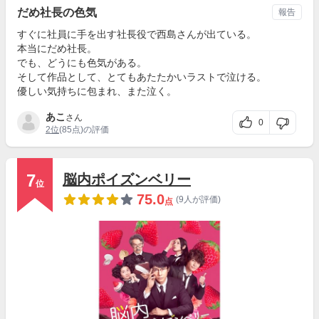
だめ社長の色気
報告
すぐに社員に手を出す社長役で西島さんが出ている。
本当にだめ社長。
でも、どうにも色気がある。
そして作品として、とてもあたたかいラストで泣ける。
優しい気持ちに包まれ、また泣く。
あこ
さん
0
2位
(85点)の評価
7
脳内ポイズンベリー
位
75.0
(9人が評価)
点