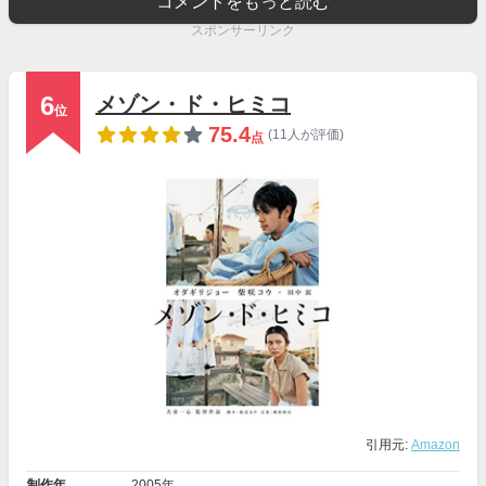
コメントをもっと読む
スポンサーリンク
6
メゾン・ド・ヒミコ
位
75.4
(11人が評価)
点
引用元:
Amazon
制作年
2005年