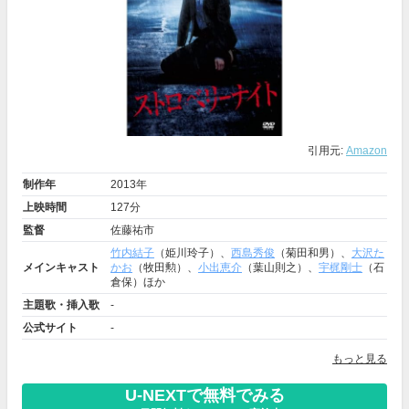
引用元:
Amazon
制作年
2013年
上映時間
127分
監督
佐藤祐市
竹内結子
（姫川玲子）、
西島秀俊
（菊田和男）、
大沢た
メインキャスト
かお
（牧田勲）、
小出恵介
（葉山則之）、
宇梶剛士
（石
倉保）ほか
主題歌・挿入歌
-
公式サイト
-
もっと見る
U-NEXTで無料でみる