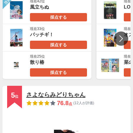
注目
現在42位
現在4
風立ちぬ
LO
採点する
現在33位
現在2
パッチギ！
採点する
現在25位
現在2
散り椿
菜
採点する
5
さよならみどりちゃん
位
76.8
(12人が評価)
点