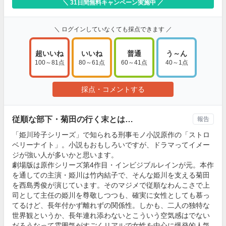
＼ 31日間無料キャンペーン実施中 ／
＼ ログインしていなくても採点できます ／
超いいね
いいね
普通
う～ん
100～81点
80～61点
60～41点
40～1点
採点・コメントする
従順な部下・菊田の行く末とは…
報告
「姫川玲子シリーズ」で知られる刑事モノ小説原作の「ストロ
ベリーナイト」。小説もおもしろいですが、ドラマってイメー
ジが強い人が多いかと思います。
劇場版は原作シリーズ第4作目・インビジブルレインが元。本作
を通しての主演・姫川は竹内結子で、そんな姫川を支える菊田
を西島秀俊が演じています。そのマジメで従順なわんこさで上
司として主任の姫川を尊敬しつつも、確実に女性としても慕っ
てるけど、長年付かず離れずの関係性。しかも、二人の独特な
世界観というか、長年連れ添わないとこういう空気感はでない
だろうなって雰囲気がすごくリアルで女性を中心に爆発的人気