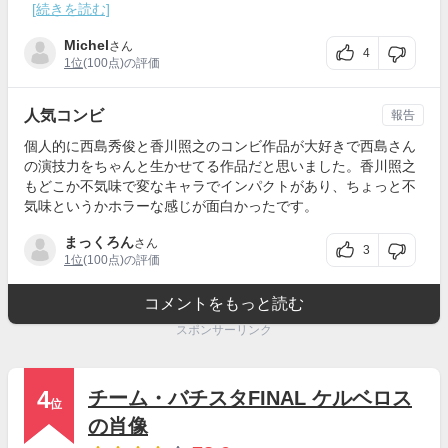
[続きを読む]
Michel
さん
4
1位
(100点)の評価
人気コンビ
報告
個人的に西島秀俊と香川照之のコンビ作品が大好きで西島さん
の演技力をちゃんと生かせてる作品だと思いました。香川照之
もどこか不気味で変なキャラでインパクトがあり、ちょっと不
気味というかホラーな感じが面白かったです。
まっくろん
さん
3
1位
(100点)の評価
コメントをもっと読む
スポンサーリンク
4
チーム・バチスタFINAL ケルベロス
位
の肖像