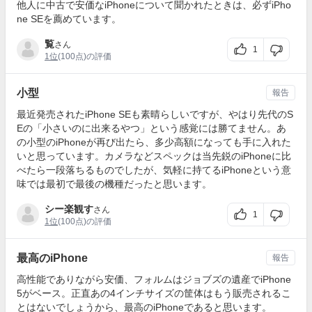
他人に中古で安価なiPhoneについて聞かれたときは、必ずiPho
ne SEを薦めています。
覧
さん
1
1位
(100点)の評価
小型
報告
最近発売されたiPhone SEも素晴らしいですが、やはり先代のS
Eの「小さいのに出来るやつ」という感覚には勝てません。あ
の小型のiPhoneが再び出たら、多少高額になっても手に入れた
いと思っています。カメラなどスペックは当先鋭のiPhoneに比
べたら一段落ちるものでしたが、気軽に持てるiPhoneという意
味では最初で最後の機種だったと思います。
シー楽観す
さん
1
1位
(100点)の評価
最高のiPhone
報告
高性能でありながら安価、フォルムはジョブズの遺産でiPhone
5がベース。正直あの4インチサイズの筐体はもう販売されるこ
とはないでしょうから、最高のiPhoneであると思います。