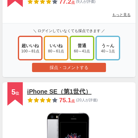
77.2
(9人が評価)
点
もっと見る
＼ ログインしていなくても採点できます ／
超いいね
いいね
普通
う～ん
100～81点
80～61点
60～41点
40～1点
採点・コメントする
5
iPhone SE（第1世代）
位
75.1
(20人が評価)
点