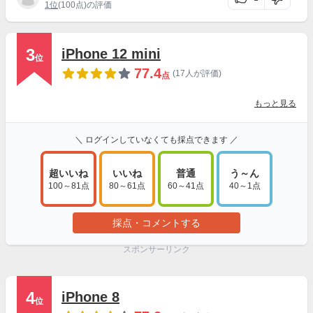
1位
(100点)の評価
3
iPhone 12 mini
位
77.4
(17人が評価)
点
もっと見る
＼ ログインしていなくても採点できます ／
超いいね
いいね
普通
う～ん
100～81点
80～61点
60～41点
40～1点
採点・コメントする
スポンサーリンク
4
iPhone 8
位