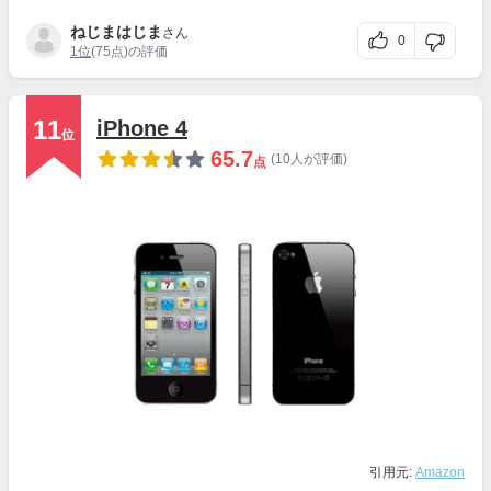
ねじまはじま
さん
0
1位
(75点)の評価
11
iPhone 4
位
65.7
(10人が評価)
点
引用元:
Amazon