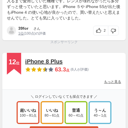
入るまで愛用していた機種です。レンズが壊れなかったら多分
ずっと使っていたと思います。iPhone ５や iPhone 5Sが出た後
もiPhone 4 の使い心地が良かったので、買い替えたいと思えま
せんでした。とても気に入っていました。
39for
さん
2
1位
(100点)の評価
スポンサーリンク
12
iPhone 8 Plus
位
63.3
(6人が評価)
点
もっと見る
＼ ログインしていなくても採点できます ／
超いいね
いいね
普通
う～ん
100～81点
80～61点
60～41点
40～1点