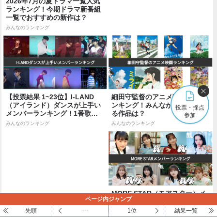
2026年7月の夏ドラマ一覧人気
ランキング！今期ドラマ新番組
一覧でおすすめの新作は？
みんなのランキング
【投票結果 1~23位】I-LAND
細田守監督のアニメ映画人気ラ
（アイランド）ダンスが上手い
ンキング！みんながおすすめす
投票・採点
メンバーランキング！1番歌が
る作品は？
参加
上手い...
みんなのランキング
みんなのランキング
MORE STAR（モアスター）メ
ページ内ジャンプ
ンバー人気ランキング！！最も
愛されるメンバーは？
先頭
---
1位
結果一覧