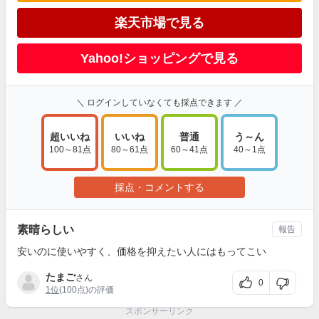
楽天市場で見る
Yahoo!ショッピングで見る
＼ ログインしていなくても採点できます ／
超いいね
いいね
普通
う～ん
100～81点
80～61点
60～41点
40～1点
採点・コメントする
素晴らしい
報告
安いのに使いやすく、価格を抑えたい人にはもってこい
たまご
さん
0
1位
(100点)の評価
スポンサーリンク