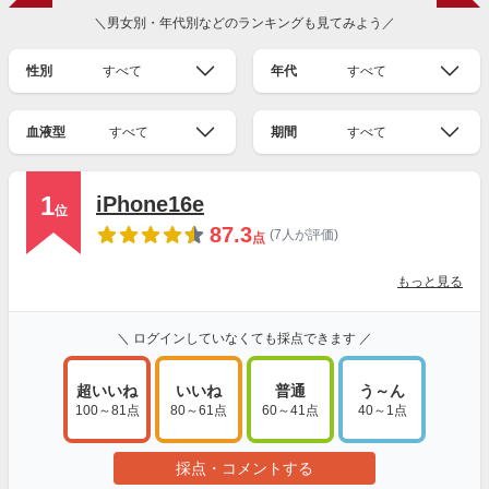
＼男女別・年代別などのランキングも見てみよう／
性別
すべて
年代
すべて
血液型
すべて
期間
すべて
1
iPhone16e
位
87.3
(7人が評価)
点
もっと見る
＼ ログインしていなくても採点できます ／
超いいね
いいね
普通
う～ん
100～81点
80～61点
60～41点
40～1点
採点・コメントする