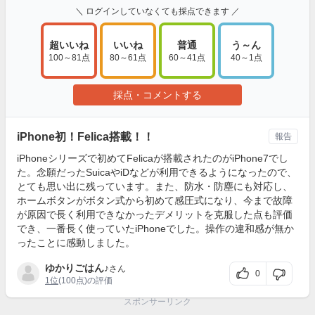
＼ ログインしていなくても採点できます ／
超いいね
いいね
普通
う～ん
100～81点
80～61点
60～41点
40～1点
採点・コメントする
iPhone初！Felica搭載！！
報告
iPhoneシリーズで初めてFelicaが搭載されたのがiPhone7でし
た。念願だったSuicaやiDなどが利用できるようになったので、
とても思い出に残っています。また、防水・防塵にも対応し、
ホームボタンがボタン式から初めて感圧式になり、今まで故障
が原因で長く利用できなかったデメリットを克服した点も評価
でき、一番長く使っていたiPhoneでした。操作の違和感が無か
ったことに感動しました。
ゆかりごはん♪
さん
0
1位
(100点)の評価
スポンサーリンク