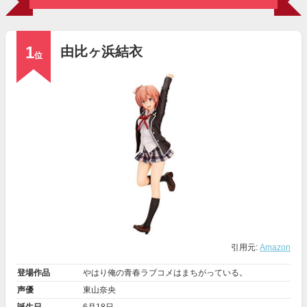
1
由比ヶ浜結衣
位
引用元:
Amazon
登場作品
やはり俺の青春ラブコメはまちがっている。
声優
東山奈央
誕生日
6月18日