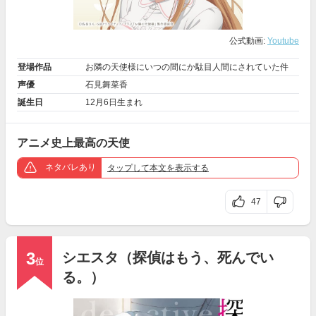
公式動画:
Youtube
登場作品
お隣の天使様にいつの間にか駄目人間にされていた件
声優
石見舞菜香
誕生日
12月6日生まれ
アニメ史上最高の天使
ネタバレあり
タップ
して本文を表示する
47
3
シエスタ（探偵はもう、死んでい
位
る。）