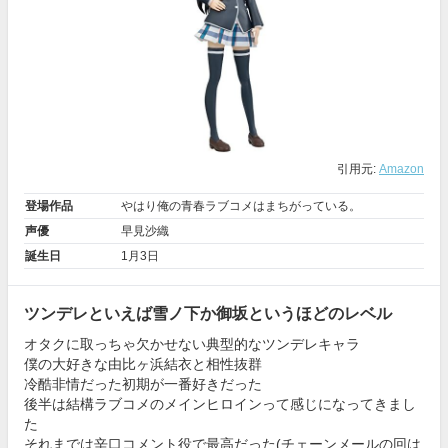
引用元:
Amazon
登場作品
やはり俺の青春ラブコメはまちがっている。
声優
早見沙織
誕生日
1月3日
ツンデレといえば雪ノ下か御坂というほどのレベル
オタクに取っちゃ欠かせない典型的なツンデレキャラ
僕の大好きな由比ヶ浜結衣と相性抜群
冷酷非情だった初期が一番好きだった
後半は結構ラブコメのメインヒロインって感じになってきまし
た
それまでは辛口コメント役で最高だった(チェーンメールの回は