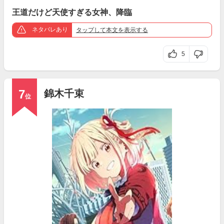
王道だけど天使すぎる女神、降臨
ネタバレあり
タップ
して本文を表示する
5
7
錦木千束
位