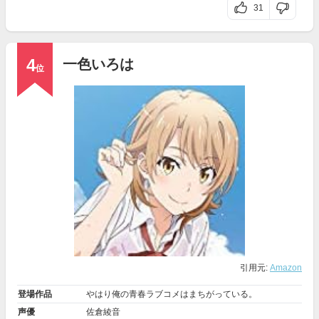
31
4
一色いろは
位
引用元:
Amazon
登場作品
やはり俺の青春ラブコメはまちがっている。
声優
佐倉綾音