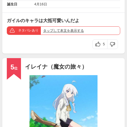
誕生日
4月16日
ガイルのキャラは大抵可愛いんだよ
ネタバレあり
タップ
して本文を表示する
5
5
イレイナ（魔女の旅々）
位