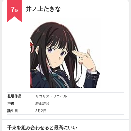
7
井ノ上たきな
位
登場作品
リコリス・リコイル
声優
若山詩音
誕生日
8月2日
千束を組み合わせると最高にいい