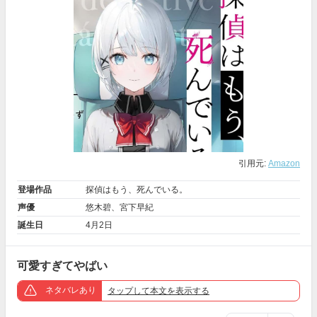
引用元:
Amazon
登場作品
探偵はもう、死んでいる。
声優
悠木碧
、
宮下早紀
誕生日
4月2日
可愛すぎてやばい
ネタバレあり
タップ
して本文を表示する