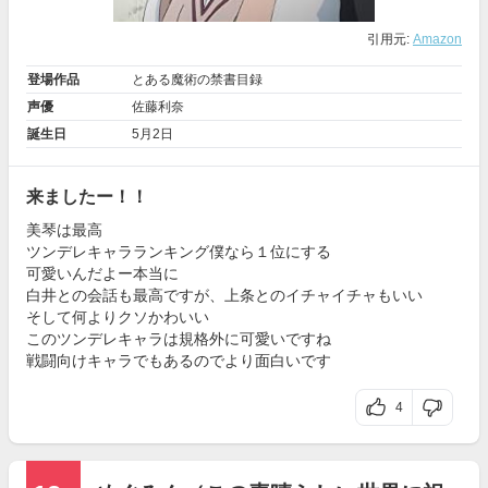
引用元:
Amazon
登場作品
とある魔術の禁書目録
声優
佐藤利奈
誕生日
5月2日
来ましたー！！
美琴は最高
ツンデレキャラランキング僕なら１位にする
可愛いんだよー本当に
白井との会話も最高ですが、上条とのイチャイチャもいい
そして何よりクソかわいい
このツンデレキャラは規格外に可愛いですね
戦闘向けキャラでもあるのでより面白いです
4