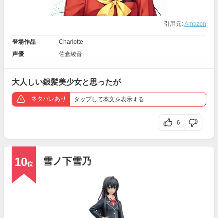
引用元:
Amazon
登場作品
Charlotte
声優
佐倉綾音
大人しい銀髪美少女と思ったが
ネタバレあり
タップ
して本文を表示する
6
10
雪ノ下雪乃
位