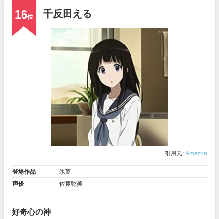
16
千反田える
位
引用元:
Amazon
登場作品
氷菓
声優
佐藤聡美
好奇心の神