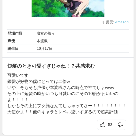
引用元:
Amazon
登場作品
魔女の旅々
声優
本渡楓
誕生日
10月17日
短髪のとき可愛すぎじゃね！？共感求む
可愛いです
銀髪が好物の僕にとっては二倍w
いや、そもそも声優が本渡楓さんの時点で神でしょwww
その上に短髪の時がいつも可愛いのにその10倍かわいいの
よ！！！！
しかもその上にプク顔なんてしちゃってさー！！！！！！！！
天使かよ！！他のキャラとレベル違いすぎるので超高評価
53