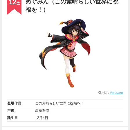
12
めぐみん（この素晴らしい世界に祝
位
福を！）
引用元:
Amazon
登場作品
この素晴らしい世界に祝福を！
声優
高橋李依
誕生日
12月4日