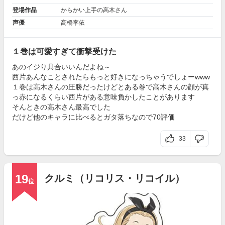
登場作品
からかい上手の高木さん
声優
高橋李依
１巻は可愛すぎて衝撃受けた
あのイジり具合いいんだよね～
西片あんなことされたらもっと好きになっちゃうでしょーwww
１巻は高木さんの圧勝だったけどとある巻で高木さんの顔が真
っ赤になるくらい西片がある意味負かしたことがあります
そんときの高木さん最高でした
だけど他のキャラに比べるとガタ落ちなので70評価
33
19
クルミ（リコリス・リコイル）
位