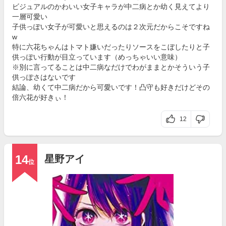
ビジュアルのかわいい女子キャラが中二病とか幼く見えてより
一層可愛い
子供っぽい女子が可愛いと思えるのは２次元だからこそですね
w
特に六花ちゃんはトマト嫌いだったりソースをこぼしたりと子
供っぽい行動が目立っています（めっちゃいい意味）
※別に言ってることは中二病なだけでわがままとかそういう子
供っぽさはないです
結論、幼くて中二病だから可愛いです！凸守も好きだけどその
倍六花が好きぃ！
12
14
星野アイ
位