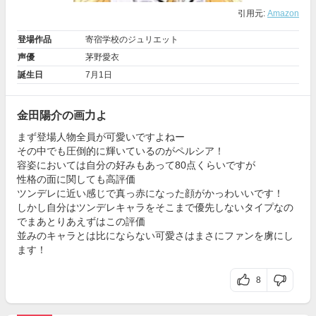
引用元:
Amazon
登場作品
寄宿学校のジュリエット
声優
茅野愛衣
誕生日
7月1日
金田陽介の画力よ
まず登場人物全員が可愛いですよねー
その中でも圧倒的に輝いているのがペルシア！
容姿においては自分の好みもあって80点くらいですが
性格の面に関しても高評価
ツンデレに近い感じで真っ赤になった顔がかっわいいです！
しかし自分はツンデレキャラをそこまで優先しないタイプなの
でまあとりあえずはこの評価
並みのキャラとは比にならない可愛さはまさにファンを虜にし
ます！
8