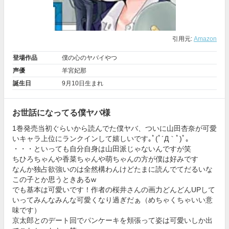
引用元:
Amazon
登場作品
僕の心のヤバイやつ
声優
羊宮妃那
誕生日
9月10日生まれ
お世話になってる僕ヤバ様
1巻発売当初ぐらいから読んでた僕ヤバ、ついに山田杏奈が可愛
いキャラ上位にランクインして嬉しいです｡ﾟ(ﾟ´Д｀ﾟ)ﾟ｡
・・・といっても自分自身は山田派じゃないんですが笑
ちひろちゃんや香菜ちゃんや萌ちゃんの方が僕は好みです
なんか独占欲強いのは全然構わんけどたまに読んでてだるいな
この子とか思うときあるw
でも基本は可愛いです！作者の桜井さんの画力どんどんUPして
いってみんなみんな可愛くなり過ぎだぁ（めちゃくちゃいい意
味です）
京太郎とのデート回でパンケーキを頬張って姿は可愛いしか出