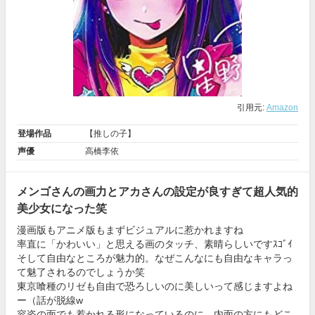
引用元:
Amazon
登場作品
【推しの子】
声優
高橋李依
メンゴさんの画力とアカさんの設定が良すぎて超人気的
美少女になった笑
漫画版もアニメ版もまずビジュアルに惹かれますね
率直に「かわいい」と思える画のタッチ、素晴らしいですｽｺﾞｲ
そして自由なところが魅力的。なぜこんなにも自由なキャラっ
て魅了されるのでしょうか笑
東京喰種のリゼも自由で恐ろしいのに美しいって感じますよね
ー（話が脱線w
容姿の面でも惹かれる形になっているのに、内面の方にもどこ