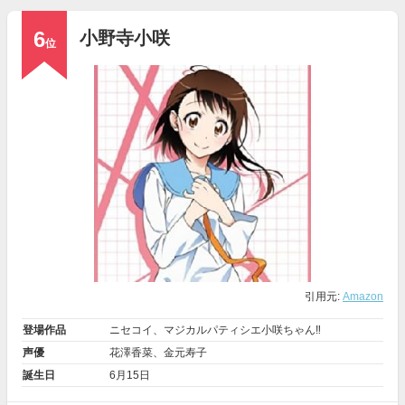
6
小野寺小咲
位
引用元:
Amazon
登場作品
ニセコイ
、
マジカルパティシエ小咲ちゃん‼︎
声優
花澤香菜
、
金元寿子
誕生日
6月15日