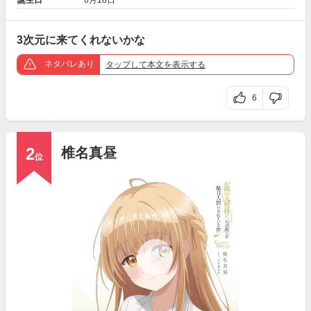
3次元に来てくれないかな
ネタバレあり
タップ
して本文を表示する
6
2
椎名真昼
位