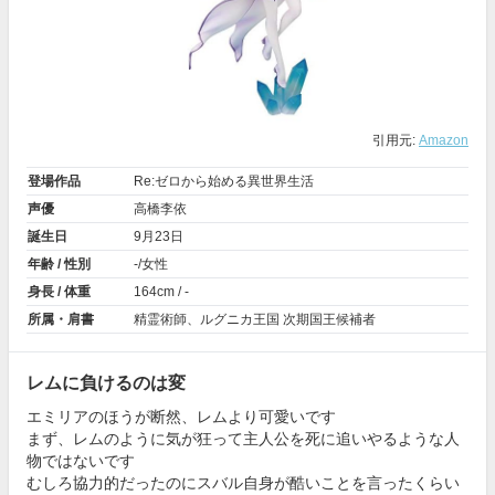
引用元:
Amazon
登場作品
Re:ゼロから始める異世界生活
声優
高橋李依
誕生日
9月23日
年齢 / 性別
-/女性
身長 / 体重
164cm / -
所属・肩書
精霊術師、ルグニカ王国 次期国王候補者
レムに負けるのは変
エミリアのほうが断然、レムより可愛いです
まず、レムのように気が狂って主人公を死に追いやるような人
物ではないです
むしろ協力的だったのにスバル自身が酷いことを言ったくらい