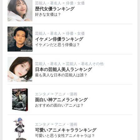
芸能人・著名人
>
俳優・女優
歴代女優ランキング
好きな女優は？
芸能人・著名人
>
俳優・女優
イケメン俳優ランキング
イケメンだと思う俳優は？
芸能人・著名人
>
芸能人・著名人その他
日本の芸能人美人ランキング
最も美人な日本の芸能人は誰？
エンタメ
>
アニメ・漫画
面白い神アニメランキング
おすすめの面白いアニメは？
エンタメ
>
アニメ・漫画
可愛いアニメキャラランキング
可愛いと思う女性アニメキャラは？