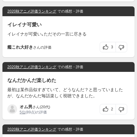
2020秋アニメ評価ランキング
での感想・評価
イレイナ可愛い
イレイナが可愛い｡ただその一言に尽きる
艦これ大好き
3
さんの評価
2020秋アニメ評価ランキング
での感想・評価
なんだかんだ楽しめた
最初は某作品似すぎていて、どうなんだ？と思っていました
が、なんだかんだ毎話楽しく視聴できました。
オム男
さん(20代)
2
5位
(89点)の評価
2020秋アニメ評価ランキング
での感想・評価