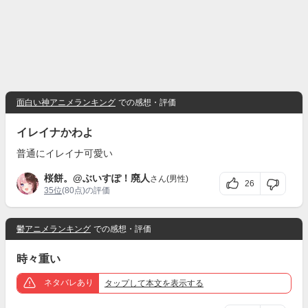
面白い神アニメランキング
での感想・評価
イレイナかわよ
普通にイレイナ可愛い
桜餅。@ぶいすぽ！廃人
さん(男性)
26
35位
(80点)の評価
鬱アニメランキング
での感想・評価
時々重い
ネタバレあり
タップ
して本文を表示する