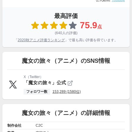
公式動画:
Youtube
最高評価
75.9
点
(640人の評価)
「
2020秋アニメ評価ランキング
」で最も高い評価を得ています。
魔女の旅々（アニメ）のSNS情報
X（Twitter）
「魔女の旅々」公式
フォロワー数
153,289 (1580位)
魔女の旅々（アニメ）の詳細情報
制作会社
C2C