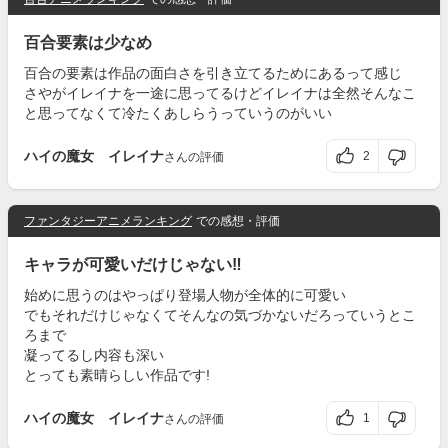
百合要素は少なめ
百合の要素は作品の面白さを引き立てるためにあるって感じ
さやがイレイナを一途に思ってるけどイレイナは全然そんなこ
と思ってなくて冷たくあしらうっていうのがいい
ハイの魔女 イレイナ
2
さんの評価
ファンタジーアニメランキング
での感想・評価
キャラが可愛いだけじゃない‼︎
始めに思うのはやっぱり登場人物が全体的に可愛い
でもそれだけじゃなくてそんなの気づかないだろっていうとこ
ろまで
凝ってるし内容も深い
とっても素晴らしい作品です!
ハイの魔女 イレイナ
1
さんの評価