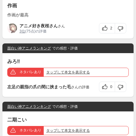
作画
作画が最高
アニメ好き夜桜さん
さん
2
3位
(75点)の評価
面白い神アニメランキング
での感想・評価
みろ‼︎
ネタバレあり
タップ
して本文を表示する
左足の親指の爪の間に挟まった毛
0
さんの評価
面白い神アニメランキング
での感想・評価
二期こい
ネタバレあり
タップ
して本文を表示する