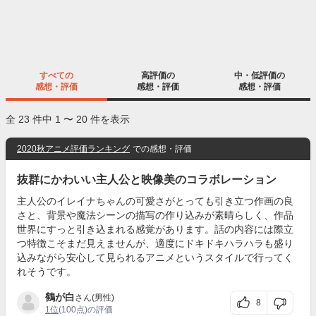
すべての
高評価の
中・低評価の
感想・評価
感想・評価
感想・評価
全 23 件中 1 〜 20 件を表示
2020秋アニメ評価ランキング
での感想・評価
抜群にかわいい主人公と映像美のコラボレーション
主人公のイレイナちゃんの可愛さがとっても引き立つ作画の良
さと、背景や魔法シーンの描写の作り込みが素晴らしく、作品
世界にすっと引き込まれる感覚があります。話の内容には際立
つ特徴こそまだ見えませんが、適度にドキドキハラハラも盛り
込みながら安心して見られるアニメというスタイルで行ってく
れそうです。
鶴が白
さん(男性)
8
1位
(100点)の評価