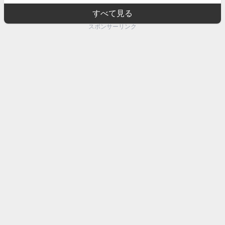
すべて見る
スポンサーリンク