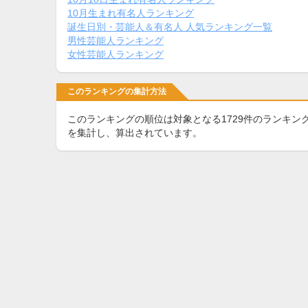
10月生まれ有名人ランキング
誕生日別・芸能人＆有名人 人気ランキング一覧
男性芸能人ランキング
女性芸能人ランキング
このランキングの集計方法
このランキングの順位は対象となる1729件のランキン
を集計し、算出されています。