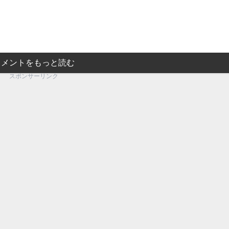
コメントをもっと読む
スポンサーリンク