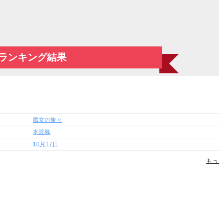
ランキング結果
魔女の旅々
本渡楓
10月17日
もっ