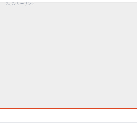
スポンサーリンク