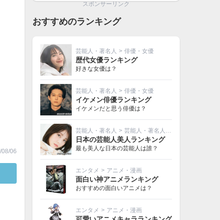
スポンサーリンク
おすすめのランキング
芸能人・著名人
>
俳優・女優
歴代女優ランキング
好きな女優は？
芸能人・著名人
>
俳優・女優
イケメン俳優ランキング
イケメンだと思う俳優は？
芸能人・著名人
>
芸能人・著名人その他
日本の芸能人美人ランキング
最も美人な日本の芸能人は誰？
08/06
エンタメ
>
アニメ・漫画
面白い神アニメランキング
おすすめの面白いアニメは？
エンタメ
>
アニメ・漫画
可愛いアニメキャラランキング