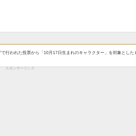
グで行われた投票から「10月17日生まれのキャラクター」を対象とした
スポンサーリンク