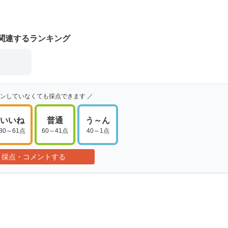
関連するランキング
インしていなくても採点できます ／
いいね
普通
う～ん
80～61点
60～41点
40～1点
採点・コメントする