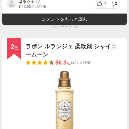
はるちゃ
さん
0
1位
(100点)の評価
コメントをもっと読む
スポンサーリンク
2
ラボン ルランジェ 柔軟剤 シャイニ
位
ームーン
86.3
(17人が評価)
点