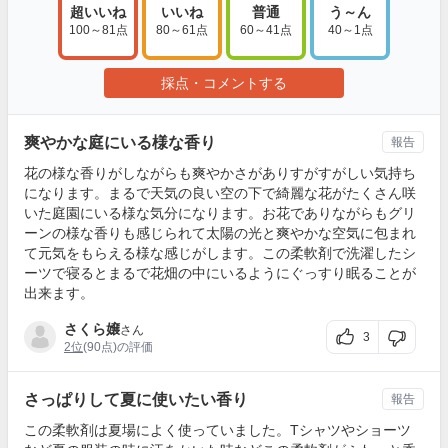
超いいね
いいね
普通
う～ん
100～81点
80～61点
60～41点
40～1点
採点・コメントする
爽やかな庭にいる様な香り
報告
花の様な香りがしながらも爽やかさがありすがすがしい気持ち
になります。まるで天気の良い空の下で綺麗な花がたくさん咲
いた庭園にいる様な気分になります。お花でありながらもグリ
ーンの様な香りも感じられて太陽の光と爽やかな空気に包まれ
て元気をもらえる様な感じがします。この柔軟剤で洗濯したシ
ーツで寝るとまるで花畑の中にいるようにぐっすり眠ることが
出来ます。
さくら嬢
さん
3
2位
(90点)の評価
さっぱりして夏に使いたい香り
報告
この柔軟剤は夏場によく使っていました。Tシャツやショーツ