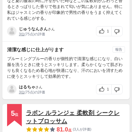
など夏の服装の時に汗をかいた時などこの柔軟剤がふわっと香
るとさっぱりした香りで包まれて匂いが気にありません。特に
私はジャスミンの香りが印象的で男性の香りをうまく抑えてく
れている感じがする。
じゅうなんさん
さん
1
3位
(75点)の評価
清潔な感じに仕上がります
報告
ブルーミングブルーの香りが個性的で清潔な感じになり、白い
服を洗うときに使うとスッキリします。柔らかくなって肌ざわ
りも良くなるため着心地が快適になり、汗のにおいを消すため
に使うとスッキリして効果的です。
はるちゃ
さん
1
3位
(75点)の評価
5
ラボン ルランジェ 柔軟剤 シークレ
位
ットブロッサム
81.0
(3人が評価)
点