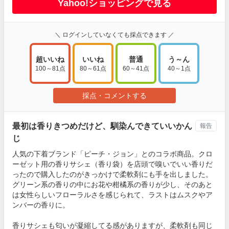
Yahoo!ショッピングで見る
＼ ログインしていなくても採点できます ／
超いいね
いいね
普通
う～ん
100～81点
80～61点
60～41点
40～1点
採点・コメントする
最初は香りきつめだけど、馴染んできていいかん
報告
じ
人気の下着ブランド「ピーチ・ジョン」とのコラボ商品。クロ
ーゼット用の香りサシェ（香り袋）を店頭で嗅いでいい香りだ
ったので購入したのがきっかけで柔軟剤にも手を出しました。
グリーン系の香りの中にお花や柑橘系の香りが少し、そのあと
は女性らしいフローラルさを感じられて、ラストはムスクやア
ンバーの香りに。
香りサシェも匂いが凝縮してる感がありますが、柔軟剤も同じ