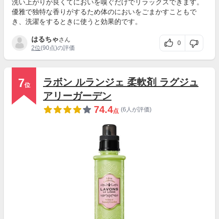
洗い上がりが良くてにおいを嗅ぐだけでリラックスできます。
優雅で独特な香りがするため体のにおいをごまかすこともで
き、洗濯をするときに使うと効果的です。
はるちゃ
さん
0
2位
(90点)の評価
7
ラボン ルランジェ 柔軟剤 ラグジュ
位
アリーガーデン
74.4
(6人が評価)
点