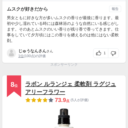
ムスクが好きだから
報告
男女ともに好きな方が多いムスクの香りが最後に香ります。最
初や少し濡れている時には森林浴のような自然にいる感じがし
ます。そのあとムスクのいい香りが残り香で香ってきます。仕
事をしていて夕方頃にはこの香りを纏えるのは他にはない柔軟
剤。
じゅうなんさん
さん
1
1位
(100点)の評価
スポンサーリンク
8
ラボン ルランジェ 柔軟剤 ラグジュ
位
アリーフラワー
73.9
(5人が評価)
点