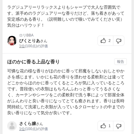
ラグジュアリーリラックスよりもシャープで大人な雰囲気で
す。派手めのラグジュアリーな香りだけど、落ち着きがあって
安定感のある香り。（説明難しいので嗅いでみてください笑）
気分はハリウッド！
ロリBBA
びくとりあ
2
さん
1位
(100点)の評価
ほのかに香る上品な香り
報告
可憐な花の様な香りがほのかに香って邪魔をしないおしとやか
さを感じます。いかにも花の香りを漂わせる柔軟剤とは違って
どこかからほのかに香ってくるところが気に入っているところ
です。普段使いの衣類はもちろんふわっと香ってうるさくな
く、カーテンやシーツをこの柔軟剤で洗う事によって部屋全体
がふんわりと良い香りになってとても癒されます。香りは長時
間持続して洗濯した衣類が入っているクローゼットの中までの
良い香りになって気分が良いです。
さくら嬢
さん
1
1位
(100点)の評価