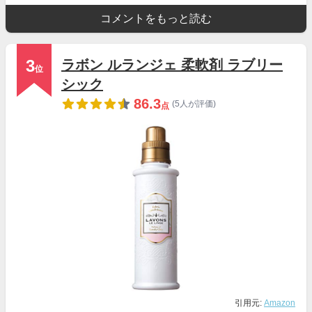
コメントをもっと読む
3
ラボン ルランジェ 柔軟剤 ラブリー
位
シック
86.3
(5人が評価)
点
引用元:
Amazon