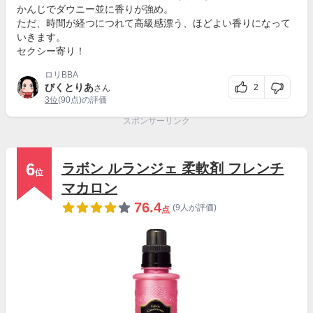
かんじでダウニー並に香りが強め。
ただ、時間が経つにつれて高級感漂う、ほどよい香りになって
いきます。
セクシー寄り！
ロリBBA
びくとりあ
2
さん
3位
(90点)の評価
スポンサーリンク
6
ラボン ルランジェ 柔軟剤 フレンチ
位
マカロン
76.4
(9人が評価)
点