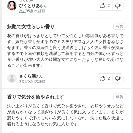
ロリBBA
びくとりあ
2
さん
2位
(95点)の評価
妖艶で女性らしい香り
報告
花の香りがはっきりとしていて女性らしい雰囲気がある香りで
す。妖艶な香りがするのでミステリアスな大人の女性を感じさ
せます。香りの持続性も良く洗濯後もしばらく強い香りが持続
するので下着や衣類を洗濯して着用すると自分の体からずっと
良い香りが漂い大人の綺麗な女性になったような良い気分にな
ることが出来ます。
さくら嬢
さん
2
3位
(75点)の評価
香りで気分を癒やされます
報告
洗い上がりが良くて香りで気分を癒やされ、衣類やタオルなど
が柔らかくなって肌ざわりが良くて気に入っています。香りが
残りやすくて汗のにおいを気にしなくなれ、洗った服を快適に
着れるようになるためお気に入りです。