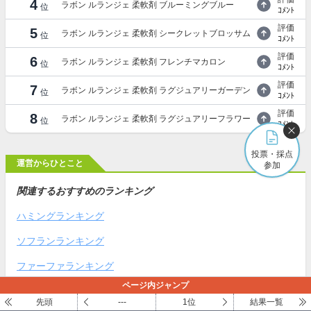
4
ラボン ルランジェ 柔軟剤 ブルーミングブルー
位
ｺﾒﾝﾄ
評価
5
ラボン ルランジェ 柔軟剤 シークレットブロッサム
位
ｺﾒﾝﾄ
評価
6
ラボン ルランジェ 柔軟剤 フレンチマカロン
位
ｺﾒﾝﾄ
評価
7
ラボン ルランジェ 柔軟剤 ラグジュアリーガーデン
位
ｺﾒﾝﾄ
評価
8
ラボン ルランジェ 柔軟剤 ラグジュアリーフラワー
位
ｺﾒﾝﾄ
投票・採点
運営からひとこと
参加
関連するおすすめのランキング
ハミングランキング
ソフランランキング
ファーファランキング
ページ内ジャンプ
ランドリンランキング
先頭
---
1位
結果一覧