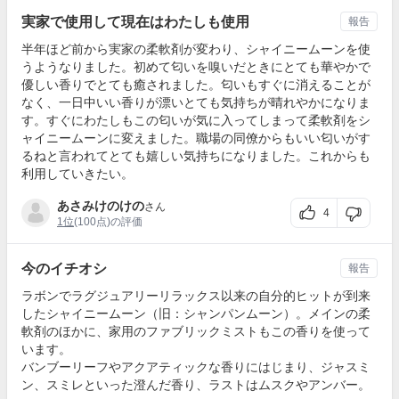
実家で使用して現在はわたしも使用
報告
半年ほど前から実家の柔軟剤が変わり、シャイニームーンを使
うようなりました。初めて匂いを嗅いだときにとても華やかで
優しい香りでとても癒されました。匂いもすぐに消えることが
なく、一日中いい香りが漂いとても気持ちが晴れやかになりま
す。すぐにわたしもこの匂いが気に入ってしまって柔軟剤をシ
ャイニームーンに変えました。職場の同僚からもいい匂いがす
るねと言われてとても嬉しい気持ちになりました。これからも
利用していきたい。
あさみけのけの
さん
4
1位
(100点)の評価
今のイチオシ
報告
ラボンでラグジュアリーリラックス以来の自分的ヒットが到来
したシャイニームーン（旧：シャンパンムーン）。メインの柔
軟剤のほかに、家用のファブリックミストもこの香りを使って
います。
バンブーリーフやアクアティックな香りにはじまり、ジャスミ
ン、スミレといった澄んだ香り、ラストはムスクやアンバー。