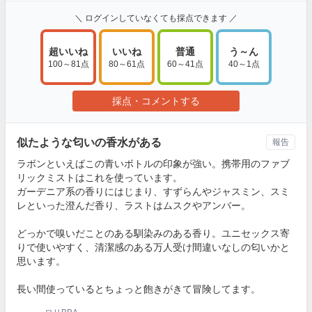
＼ ログインしていなくても採点できます ／
超いいね
いいね
普通
う～ん
100～81点
80～61点
60～41点
40～1点
採点・コメントする
似たような匂いの香水がある
報告
ラボンといえばこの青いボトルの印象が強い。携帯用のファブ
リックミストはこれを使っています。
ガーデニア系の香りにはじまり、すずらんやジャスミン、スミ
レといった澄んだ香り、ラストはムスクやアンバー。
どっかで嗅いだことのある馴染みのある香り。ユニセックス寄
りで使いやすく、清潔感のある万人受け間違いなしの匂いかと
思います。
長い間使っているとちょっと飽きがきて冒険してます。