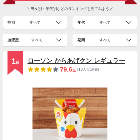
＼男女別・年代別などのランキングも見てみよう／
性別
すべて
年代
すべて
血液型
すべて
期間
すべて
1
ローソン からあげクン レギュラー
位
79.6
(10人が評価)
点