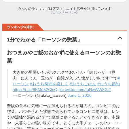
みんなのランキングはアフィリエイト広告を利用しています
スポンサーリンク
ランキングの前に
1分でわかる「ローソンの惣菜」
おつまみやご飯のおかずに使えるローソンのお惣
菜
大きめの男爵いもがホクホクでおいしい「肉じゃが」♪豚
肉・にんじん・玉ねぎ・白滝が入った懐かしい味です(^^)
#
ローソン
#おうち時間を楽しく
#おうちごはん
#おうち節約
https://t.co/9KMe52CfsQ
pic.twitter.com/fuNwWW8Gi2
— ローソン (@akiko_lawson)
June 1, 2020
普段の食卓に気軽に一品加えられるのが魅力の、コンビニのお
惣菜。パウチされた状態で売られているコンビニ惣菜は、レン
ジや湯銭で温めるだけで簡単に食べることができるため、主婦
や一人暮らしの強い味方です。とくに大手チェーンの1つ・ロー
ソンでは、定番メニューをベースとしつつもひとひねり加えた