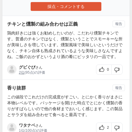
採点・コメントする
チキンと燻製の組み合わせは正義
報告
鶏肉好きには強くお勧めしたいのが、こだわり燻製チキンで
す。普通のチキンではなく、燻製ということでスモーキーな所
が美味しさを増しています。燻製風味で美味しいというだけで
なく、チキン自体も熟成されているような美味しさなんですよ
ね。ご飯のおかずというより酒の肴にピッタリの一品です。
グビぐび
さん
0
2位
(95点)の評価
香り抜群
報告
この値段でこれだけの完成度がすごい。とにかく香りがまさに
本物レベルです。パッケージを開けた時点でとにかく燻製の香
りがすばらしいので他の食材までおいしく感じます。この製品
とサラダを組み合わせて食べると最高です。
ワタナベ
さん
2
1位
(100点)の評価