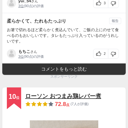
yui_54
さん
3
3位
(90点)の評価
柔らかくて、たれもたっぷり
報告
お箸で切れるほど柔らかく煮込んでいて、ご飯の上にのせて食
べるのもおいしいです。タレもたっぷり入っているのがうれし
いです。
もちこ
さん
2
3位
(90点)の評価
コメントをもっと読む
スポンサーリンク
10
ローソン おつまみ鶏レバー煮
位
72.8
(7人が評価)
点