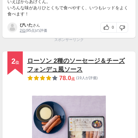
いえばからあげくん。
いろんな味がありひとくちで食べやすく、いつもレッドをよく
食べます！
ぴいた
さん
0
2位
(95点)の評価
スポンサーリンク
2
ローソン 2種のソーセージ＆チーズ
位
フォンデュ風ソース
78.0
(19人が評価)
点