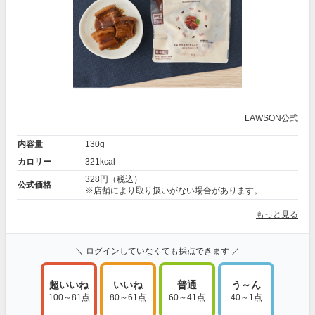
LAWSON公式
内容量
130g
カロリー
321kcal
328円（税込）
公式価格
※店舗により取り扱いがない場合があります。
もっと見る
＼ ログインしていなくても採点できます ／
超いいね
いいね
普通
う～ん
100～81点
80～61点
60～41点
40～1点