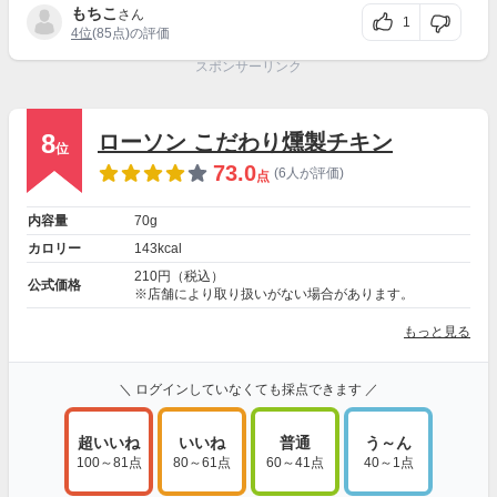
もちこ
さん
1
4位
(85点)の評価
スポンサーリンク
8
ローソン こだわり燻製チキン
位
73.0
(6人が評価)
点
内容量
70g
カロリー
143kcal
210円（税込）
公式価格
※店舗により取り扱いがない場合があります。
もっと見る
＼ ログインしていなくても採点できます ／
超いいね
いいね
普通
う～ん
100～81点
80～61点
60～41点
40～1点