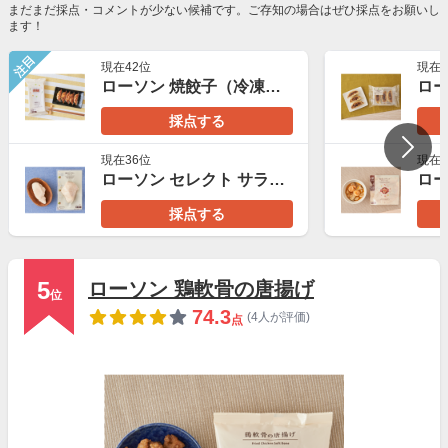
まだまだ採点・コメントが少ない候補です。ご存知の場合はぜひ採点をお願いし
ます！
注目
現在42位
現在2
ローソン 焼餃子（冷凍食品）
採点する
現在36位
現在2
ローソン セレクト サラダチキンプレーン
採点する
5
ローソン 鶏軟骨の唐揚げ
位
74.3
(4人が評価)
点