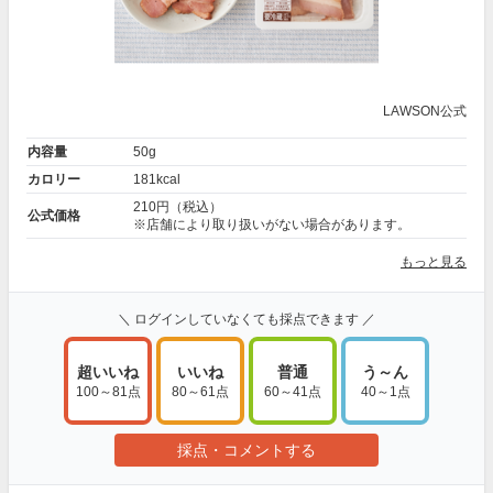
LAWSON公式
内容量
50g
カロリー
181kcal
210円（税込）
公式価格
※店舗により取り扱いがない場合があります。
もっと見る
＼ ログインしていなくても採点できます ／
超いいね
いいね
普通
う～ん
100～81点
80～61点
60～41点
40～1点
採点・コメントする