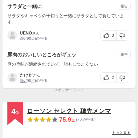
サラダと一緒に
報告
サラダやキャベツの千切りと一緒にサラダとして食していま
す。
UENO
さん
3
3位
(90点)の評価
豚肉のおいしいところがギュッ
報告
豚の旨味が濃縮されていて、脂もしつこくない
たけだ
さん
2
3位
(90点)の評価
スポンサーリンク
4
ローソン セレクト 穂先メンマ
位
75.9
(7人が評価)
点
もっと見る