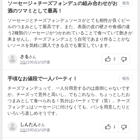
ソーセージ＋チーズフォンデュの組み合わせがお
報告
酒のツマミとして最高！
ソーセージとチーズフォンデュソースがとても相性が良くビー
ルのつまみとして最高です。また、表面の皮の硬さや食感の違
う2種類のソーセージがつかわれていることで食べていて飽きが
来ませんし、チーズフォンデュとう自宅であまり作ることがな
いソースを気軽に購入できる点でも重宝しています。
さる
さん
2
1位
(100点)の評価
手頃なお値段で一人パーティ！
報告
チーズフォンデュって、一人分用意するのは面倒じゃないです
か。チーズって意外と高いし。でもこれなら、ちょっとしたお
つまみとして食べられる！気分はパーティです（笑）。チーズ
フォンデュはソーセージに付けなくても、パンを用意したりと
いろいろ楽しめそうです。
しんたん
さん
1
1位
(100点)の評価