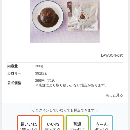
LAWSON公式
内容量
200g
カロリー
392kcal
399円（税込）
公式価格
※店舗により取り扱いがない場合があります。
もっと見る
＼ ログインしていなくても採点できます ／
超いいね
いいね
普通
う～ん
100～81点
80～61点
60～41点
40～1点