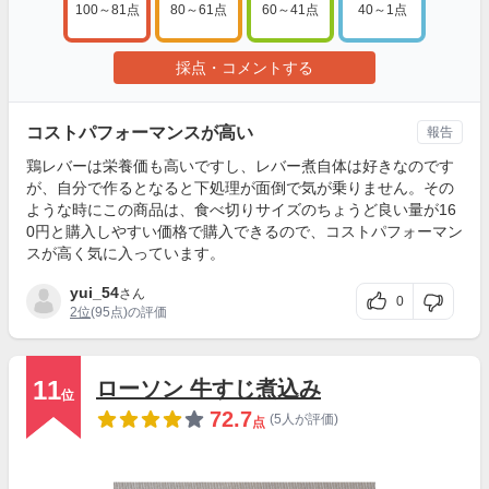
100～81点
80～61点
60～41点
40～1点
採点・コメントする
コストパフォーマンスが高い
報告
鶏レバーは栄養価も高いですし、レバー煮自体は好きなのです
が、自分で作るとなると下処理が面倒で気が乗りません。その
ような時にこの商品は、食べ切りサイズのちょうど良い量が16
0円と購入しやすい価格で購入できるので、コストパフォーマン
スが高く気に入っています。
yui_54
さん
0
2位
(95点)の評価
11
ローソン 牛すじ煮込み
位
72.7
(5人が評価)
点