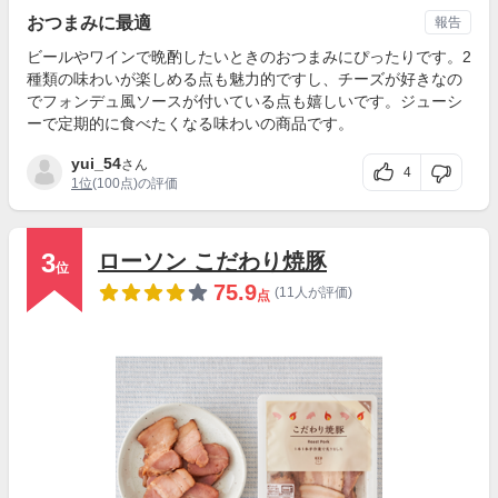
おつまみに最適
報告
ビールやワインで晩酌したいときのおつまみにぴったりです。2
種類の味わいが楽しめる点も魅力的ですし、チーズが好きなの
でフォンデュ風ソースが付いている点も嬉しいです。ジューシ
ーで定期的に食べたくなる味わいの商品です。
yui_54
さん
4
1位
(100点)の評価
3
ローソン こだわり焼豚
位
75.9
(11人が評価)
点