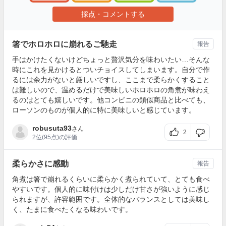
採点・コメントする
箸でホロホロに崩れるご馳走
報告
手はかけたくないけどちょっと贅沢気分を味わいたい…そんな
時にこれを見かけるとついチョイスしてしまいます。自分で作
るには余力がないと厳しいですし、ここまで柔らかくすること
は難しいので、温めるだけで美味しいホロホロの角煮が味わえ
るのはとても嬉しいです。他コンビニの類似商品と比べても、
ローソンのものが個人的に特に美味しいと感じています。
robusuta93
さん
2
2位
(95点)の評価
柔らかさに感動
報告
角煮は箸で崩れるくらいに柔らかく煮られていて、とても食べ
やすいです。個人的に味付けは少しだけ甘さが強いように感じ
られますが、許容範囲です。全体的なバランスとしては美味し
く、たまに食べたくなる味わいです。