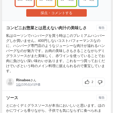
採点・コメントする
コンビニお惣菜とは思えない肉汁の美味しさ
報告
私はローソンでハンバーグを買う時はこのプレミアムハンバー
グしか買いません。400円しないコストパフォーマンスなの
に、ハンバーグ専門店のようなジューシーな肉汁が溢れるハン
バーグなのが魅力です。お肉の美味しさもさることながらデミ
グラスソースがまた美味しく、赤ワインを使っていることでお
肉に負けない深い味わいがあります。これを一つ買っておくだ
けでいざという時のメイン料理に据えられるので重宝していま
す。
Rinabee
さん
2
1位
(100点)の評価
ソース
報告
とにかくデミグラスソースが本当においしいと思います。ほの
かにワインも香りながら、子供でも気にならずに食べられま