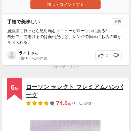
採点・コメントする
手軽で美味しい
報告
居酒屋に行ったら絶対頼むメニューがローソンにある‼︎
自分で油で揚げるのは面倒だけど、レンジで簡単にお店の味が
食べられる。
ライト
さん
2
1位
(100点)の評価
スポンサーリンク
6
ローソン セレクト プレミアムハンバ
位
ーグ
74.0
(15人が評価)
点