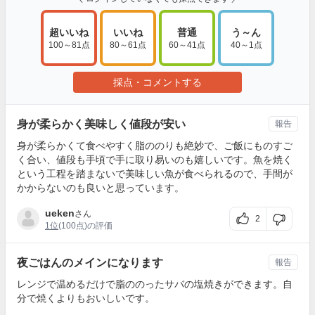
超いいね
いいね
普通
う～ん
100～81点
80～61点
60～41点
40～1点
採点・コメントする
身が柔らかく美味しく値段が安い
報告
身が柔らかくて食べやすく脂ののりも絶妙で、ご飯にものすご
く合い、値段も手頃で手に取り易いのも嬉しいです。魚を焼く
という工程を踏まないで美味しい魚が食べられるので、手間が
かからないのも良いと思っています。
ueken
さん
2
1位
(100点)の評価
夜ごはんのメインになります
報告
レンジで温めるだけで脂ののったサバの塩焼きができます。自
分で焼くよりもおいしいです。