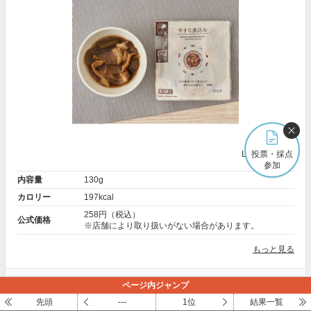
LAWSON公式
投票・採点
参加
内容量
130g
カロリー
197kcal
258円（税込）
公式価格
※店舗により取り扱いがない場合があります。
もっと見る
＼ ログインしていなくても採点できます ／
ページ内ジャンプ
先頭
---
1位
結果一覧