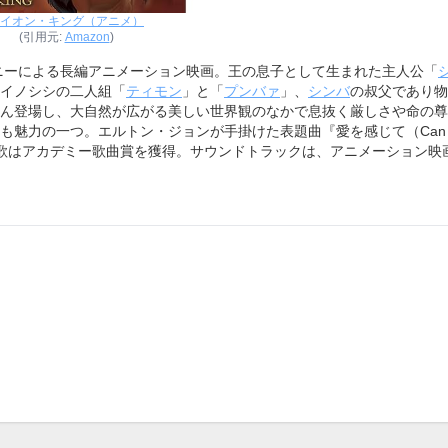
イオン・キング（アニメ）
(引用元:
Amazon
)
ズニーによる長編アニメーション映画。王の息子として生まれた主人公「
イノシシの二人組「
ティモン
」と「
プンバァ
」、
シンバ
の叔父であり物
ん登場し、大自然が広がる美しい世界観のなかで息抜く厳しさや命の尊
魅力の一つ。エルトン・ジョンが手掛けた表題曲『愛を感じて（Can yo
歌はアカデミー歌曲賞を獲得。サウンドトラックは、アニメーション映