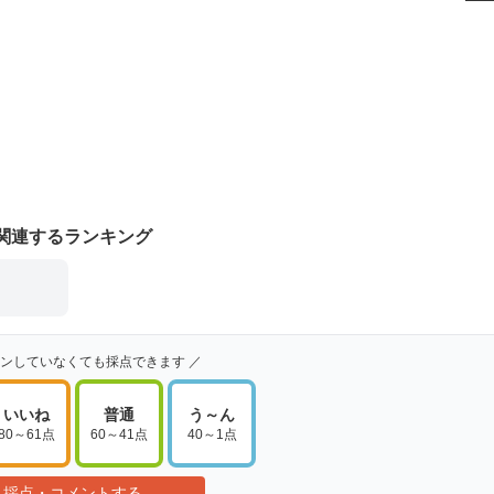
関連するランキング
インしていなくても採点できます ／
いいね
普通
う～ん
80～61点
60～41点
40～1点
採点・コメントする