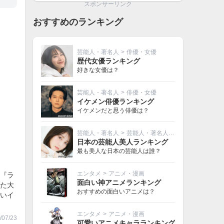
スポンサーリンク
おすすめのランキング
芸能人・著名人
>
俳優・女優
歴代女優ランキング
好きな女優は？
芸能人・著名人
>
俳優・女優
イケメン俳優ランキング
イケメンだと思う俳優は？
芸能人・著名人
>
芸能人・著名人その他
日本の芸能人美人ランキング
最も美人な日本の芸能人は誰？
エンタメ
>
アニメ・漫画
『ラ
面白い神アニメランキング
た大
おすすめの面白いアニメは？
いイ
エンタメ
>
アニメ・漫画
07/23
可愛いアニメキャラランキング