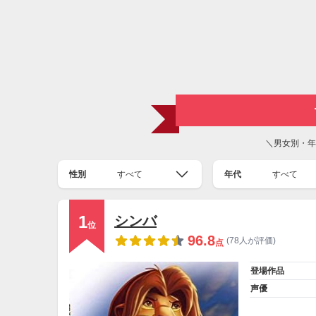
＼男女別・年
性別
すべて
年代
すべて
1
シンバ
位
96.8
(78人が評価)
点
登場作品
声優