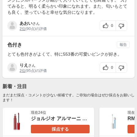
ンクにシルバーラメが細かく入っていてとても綺麗です。つけ
てみると、明るく柔らかい印象になれます。また、匂いもとて
も良く、塗っていると幸せな気分になります。
あおい
さん
0
2位
(90点)の評価
色付き
報告
とても色付きがよくて、特に553番の可愛いピンクが好き。
りえ
さん
0
2位
(95点)の評価
新着・注目
まだまだ採点・コメントが少ない候補です。ご存知の場合はぜひ採点をお願いし
ます！
現在24位
現在2
ジョルジオ アルマーニ ビューティ リップ マエストロ
採点する