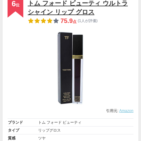
6
トム フォード ビューティ ウルトラ
位
シャイン リップ グロス
75.9
(1人が評価)
点
引用元:
Amazon
ブランド
トム フォード ビューティ
タイプ
リップグロス
質感
ツヤ