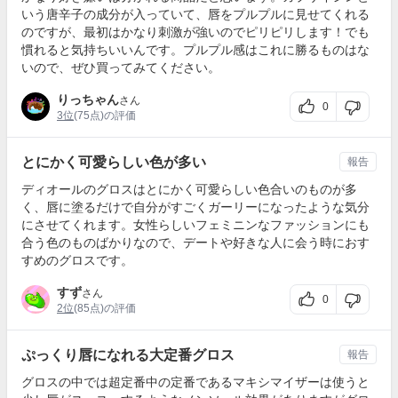
いう唐辛子の成分が入っていて、唇をプルプルに見せてくれる
のですが、最初はかなり刺激が強いのでピリピリします！でも
慣れると気持ちいいんです。プルプル感はこれに勝るものはな
いので、ぜひ買ってみてください。
りっちゃん
さん
0
3位
(75点)の評価
とにかく可愛らしい色が多い
報告
ディオールのグロスはとにかく可愛らしい色合いのものが多
く、唇に塗るだけで自分がすごくガーリーになったような気分
にさせてくれます。女性らしいフェミニンなファッションにも
合う色のものばかりなので、デートや好きな人に会う時におす
すめのグロスです。
すず
さん
0
2位
(85点)の評価
ぷっくり唇になれる大定番グロス
報告
グロスの中では超定番中の定番であるマキシマイザーは使うと