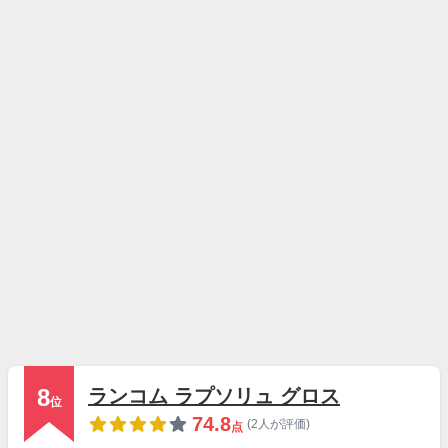
8
ランコム ラプソリュ グロス
位
74.8
(2人が評価)
点