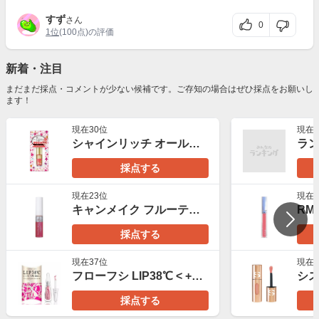
すず
さん
0
1位
(100点)の評価
新着・注目
まだまだ採点・コメントが少ない候補です。ご存知の場合はぜひ採点をお願いし
ます！
現在30位
現在2
シャインリッチ オールインワンティント
採点する
現在23位
現在2
キャンメイク フルーティーピュアオイルリップ
RM
採点する
現在37位
現在3
フローフシ LIP38℃ < +1℃ SWIRL >
採点する