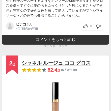
少し唇がスースーするようなメンソール効果がありますがグロ
スを塗ってすぐに艶のあるぷっくりとした唇になることができ
色も豊富なので好きな色を探して購入していますがマキシマイ
ザーならどの色でも失敗することがありません。
ヒナコ
さん
0
4位
(85点)の評価
コメントをもっと読む
スポンサーリンク
2
シャネル ルージュ ココ グロス
位
82.4
(5人が評価)
点