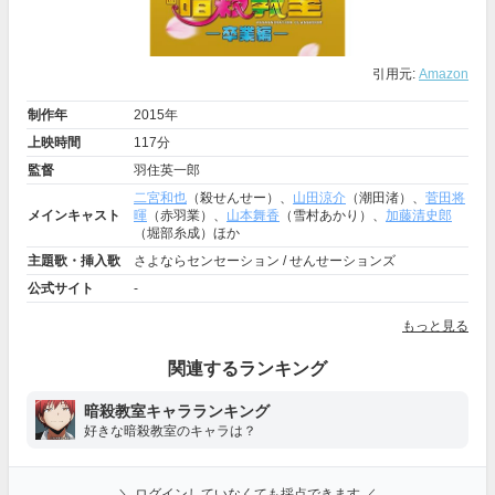
引用元:
Amazon
制作年
2015年
上映時間
117分
監督
羽住英一郎
二宮和也
（殺せんせー）、
山田涼介
（潮田渚）、
菅田将
メインキャスト
暉
（赤羽業）、
山本舞香
（雪村あかり）、
加藤清史郎
（堀部糸成）ほか
主題歌・挿入歌
さよならセンセーション / せんせーションズ
公式サイト
-
もっと見る
関連するランキング
暗殺教室キャラランキング
好きな暗殺教室のキャラは？
＼ ログインしていなくても採点できます ／