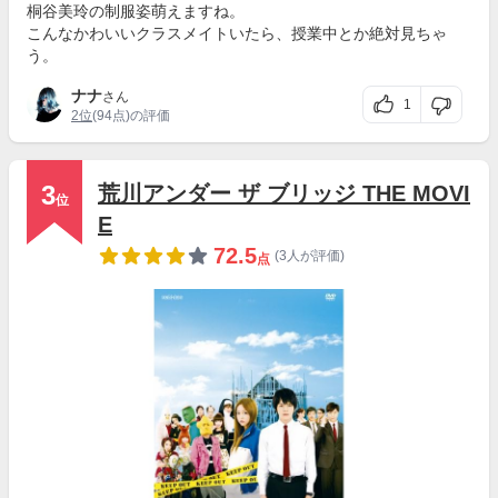
桐谷美玲の制服姿萌えますね。
こんなかわいいクラスメイトいたら、授業中とか絶対見ちゃ
う。
ナナ
さん
1
2位
(94点)の評価
3
荒川アンダー ザ ブリッジ THE MOVI
位
E
72.5
(3人が評価)
点