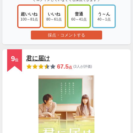
超いいね
いいね
普通
う～ん
100～81点
80～61点
60～41点
40～1点
採点・コメントする
9
君に届け
位
67.5
(3人が評価)
点