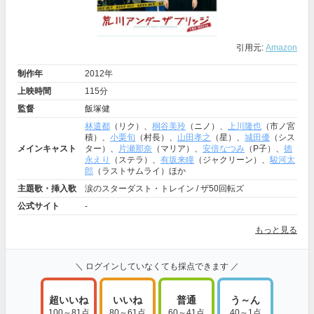
引用元:
Amazon
制作年
2012年
上映時間
115分
監督
飯塚健
林遣都
（リク）、
桐谷美玲
（ニノ）、
上川隆也
（市ノ宮
積）、
小栗旬
（村長）、
山田孝之
（星）、
城田優
（シス
メインキャスト
ター）、
片瀬那奈
（マリア）、
安倍なつみ
（P子）、
徳
永えり
（ステラ）、
有坂来瞳
（ジャクリーン）、
駿河太
郎
（ラストサムライ）ほか
主題歌・挿入歌
涙のスターダスト・トレイン / ザ50回転ズ
公式サイト
-
もっと見る
＼ ログインしていなくても採点できます ／
超いいね
いいね
普通
う～ん
100～81点
80～61点
60～41点
40～1点