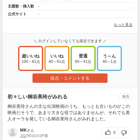
主題歌・挿入歌
-
公式サイト
-
もっと見る
＼ ログインしていなくても採点できます ／
超いいね
いいね
普通
う～ん
100～81点
80～61点
60～41点
40～1点
採点・コメントする
初々しい桐谷美玲がみれる
報告
桐谷美玲さんの主な出演映画のうち、もっとも古いものがこの
映画だそうで、あまり大きな役ではありませんが、それでも美
人オーラを発している桐谷美玲さんがみれました。
MK
さん
0
2位
(90点)の評価