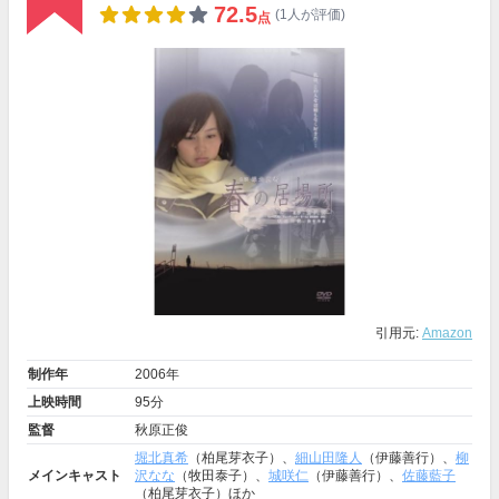
72.5
(1人が評価)
点
引用元:
Amazon
制作年
2006年
上映時間
95分
監督
秋原正俊
堀北真希
（柏尾芽衣子）、
細山田隆人
（伊藤善行）、
柳
メインキャスト
沢なな
（牧田泰子）、
城咲仁
（伊藤善行）、
佐藤藍子
（柏尾芽衣子）ほか