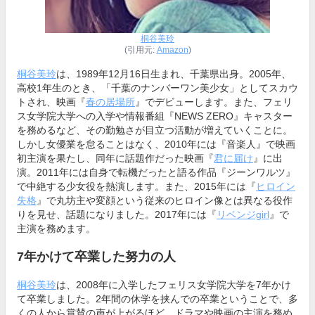
桐谷美玲
(引用元:
Amazon
)
桐谷美玲
は、1989年12月16日生まれ、千葉県出身。2005年、
高校1年生のとき、「千葉のナンバーワン美少女」としてスカウ
トされ、映画『
春の居場所
』でデビューします。また、フェリ
ス女学院大学への入学や情報番組『NEWS ZERO』キャスター
を務めるなど、その勤勉さが目立つ活動が増えていくことに。
しかし女優業を怠ることはなく、2010年には『音楽人』で映画
初主演を果たし、同年に話題作だった映画『
君に届け
』に出
演。2011年には自身で転機だったと語る作品『ジーンワルツ』
で中絶する少女役を熱演します。また、2015年には『
ヒロイン
失格
』で丸坊主や変顔という従来のヒロイン像とは異なる役作
りを見せ、話題になりました。2017年には『
リベンジgirl
』で
主演を務めます。
7年かけて卒業した努力の人
桐谷美玲
は、2008年に入学したフェリス女学院大学を7年かけ
て卒業しました。2年間の休学を挟んでの卒業ということで、多
くの人から賞賛の声が上がるほど。ドラマや映画の主演を務め