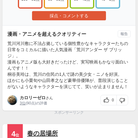
採点・コメントする
漫画・アニメを超えるクオリティー
報告
荒川河川敷に不法占拠している個性豊かなキャラクターたちの
日常をコミカルに描いた人気漫画「荒川アンダー ザ ブリッ
ジ」。
漫画もアニメ版も大好きだったけど、実写映画もかなり面白い
んです！！
桐谷美玲は、荒川の住民の1人で謎の美少女・ニノを好演。
ほかにも小栗旬や山田孝之など豪華俳優陣が、普段演じること
がないようなキャラクターを演じてて、笑いが止まりません！
カロリーゼロ
さん
0
3位
(90点)の評価
スポンサーリンク
4
春の居場所
位