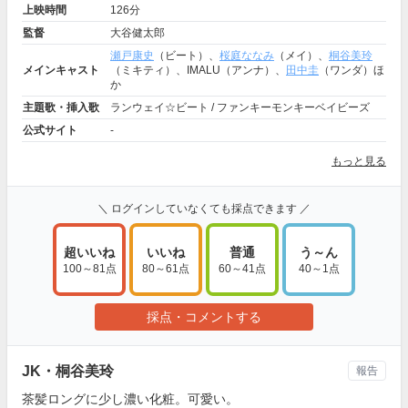
上映時間
126分
監督
大谷健太郎
瀬戸康史
（ビート）、
桜庭ななみ
（メイ）、
桐谷美玲
メインキャスト
（ミキティ）、IMALU（アンナ）、
田中圭
（ワンダ）ほ
か
主題歌・挿入歌
ランウェイ☆ビート / ファンキーモンキーベイビーズ
公式サイト
-
もっと見る
＼ ログインしていなくても採点できます ／
超いいね
いいね
普通
う～ん
100～81点
80～61点
60～41点
40～1点
採点・コメントする
JK・桐谷美玲
報告
茶髪ロングに少し濃い化粧。可愛い。