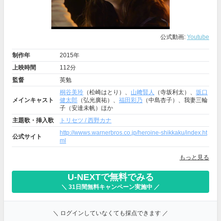
公式動画:
Youtube
制作年
2015年
上映時間
112分
監督
英勉
桐谷美玲
（松崎はとり）、
山﨑賢人
（寺坂利太）、
坂口
メインキャスト
健太郎
（弘光廣祐）、
福田彩乃
（中島杏子）、我妻三輪
子（安達未帆）ほか
主題歌・挿入歌
トリセツ / 西野カナ
http://wwws.warnerbros.co.jp/heroine-shikkaku/index.ht
公式サイト
ml
もっと見る
U-NEXTで無料でみる
＼ 31日間無料キャンペーン実施中 ／
＼ ログインしていなくても採点できます ／