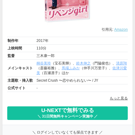
引用元:
Amazon
制作年
2017年
上映時間
110分
監督
三木康一郎
桐谷美玲
（宝石美輝）、
鈴木伸之
（門脇俊也）、
清原翔
メインキャスト
（斎藤裕雅）、
馬場ふみか
（仲手川万里子）、
佐津川愛
美
（百瀬凛子）ほか
主題歌・挿入歌
Secret Crush 〜恋やめられない〜 / JY
公式サイト
-
もっと見る
U-NEXTで無料でみる
＼ 31日間無料キャンペーン実施中 ／
＼ ログインしていなくても採点できます ／