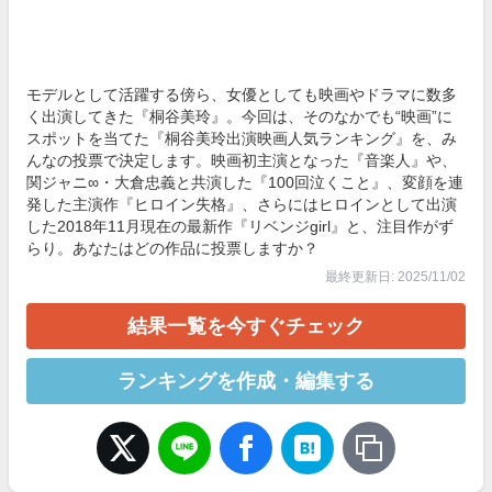
モデルとして活躍する傍ら、女優としても映画やドラマに数多
く出演してきた『桐谷美玲』。今回は、そのなかでも“映画”に
スポットを当てた『桐谷美玲出演映画人気ランキング』を、み
んなの投票で決定します。映画初主演となった『音楽人』や、
関ジャニ∞・大倉忠義と共演した『100回泣くこと』、変顔を連
発した主演作『ヒロイン失格』、さらにはヒロインとして出演
した2018年11月現在の最新作『リベンジgirl』と、注目作がず
らり。あなたはどの作品に投票しますか？
最終更新日: 2025/11/02
結果一覧を今すぐチェック
ランキングを作成・編集する