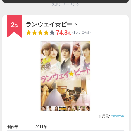
スポンサーリンク
2
ランウェイ☆ビート
位
74.8
(1人が評価)
点
引用元:
Amazon
制作年
2011年