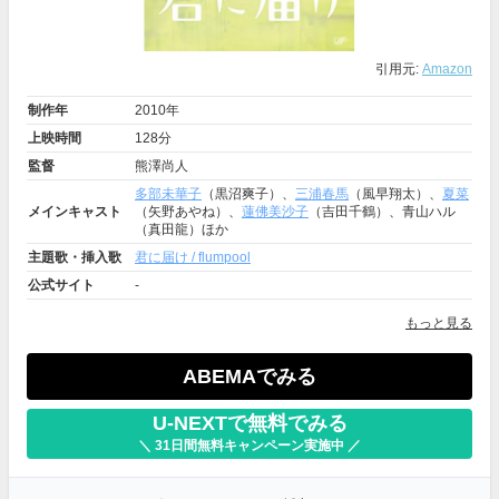
引用元:
Amazon
制作年
2010年
上映時間
128分
監督
熊澤尚人
多部未華子
（黒沼爽子）、
三浦春馬
（風早翔太）、
夏菜
メインキャスト
（矢野あやね）、
蓮佛美沙子
（吉田千鶴）、青山ハル
（真田龍）ほか
主題歌・挿入歌
君に届け / flumpool
公式サイト
-
もっと見る
ABEMAでみる
U-NEXTで無料でみる
＼ 31日間無料キャンペーン実施中 ／