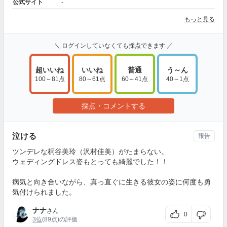
公式サイト
-
もっと見る
＼ ログインしていなくても採点できます ／
超いいね
いいね
普通
う～ん
100～81点
80～61点
60～41点
40～1点
採点・コメントする
泣ける
報告
ツンデレな桐谷美玲（沢村佳美）がたまらない。
ウェディングドレス姿もとっても綺麗でした！！
病気と向き合いながら、真っ直ぐに生きる彼女の姿に何度も勇
気付けられました。
ナナ
さん
0
3位
(89点)の評価