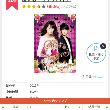
位
66.9
(3人が評価)
点
投票・採点
参加
引用元:
Amazon
制作年
2015年
上映時間
102分
監督
鈴木舞
ページ内ジャンプ
桐谷美玲
（キイラ）、
戸塚祥太
（哲）、
三戸なつめ
（ナ
先頭
---
1位
結果一覧
メインキャスト
ツ）、
モン・ガンルー
（みき）、
チェ・ジニョク
（マイ