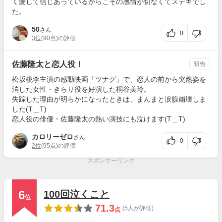
く愛して信じあっているからこその感情が切なくてステキでし
た。
50
さん
0
3位
(90点)の評価
佐藤隆太と恋人役！
報告
松坂桃李主演の感動映画「ツナグ」で、恋人の前から突然姿を
消した女性・きらり役を好演した桐谷美玲。
失踪した理由が明らかになったときは、まんまと涙腺崩壊しま
した(T＿T)
恋人役の俳優・佐藤隆太の熱い演技にも泣けます(T＿T)
カロリーゼロ
さん
0
2位
(95点)の評価
スポンサーリンク
6
100回泣くこと
位
71.3
(5人が評価)
点