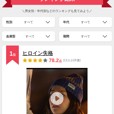
＼男女別・年代別などのランキングも見てみよう／
性別
すべて
年代
すべて
血液型
すべて
期間
すべて
1
ヒロイン失格
位
78.2
(13人が評価)
点