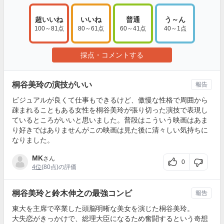
超いいね
いいね
普通
う～ん
100～81点
80～61点
60～41点
40～1点
採点・コメントする
桐谷美玲の演技がいい
報告
ビジュアルが良くて仕事もできるけど、傲慢な性格で周囲から
疎まれることもある女性を桐谷美玲が張り切った演技で表現し
ているところがいいと思いました。普段はこういう映画はあま
り好きではありませんがこの映画は見た後に清々しい気持ちに
なりました。
MK
さん
0
4位
(80点)の評価
桐谷美玲と鈴木伸之の最強コンビ
報告
東大を主席で卒業した頭脳明晰な美女を演じた桐谷美玲。
大失恋がきっかけで、総理大臣になるため奮闘するという奇想