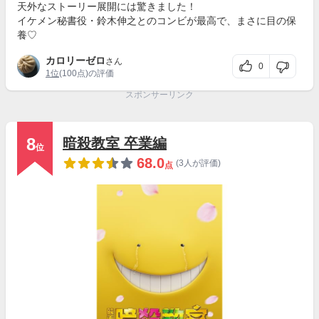
天外なストーリー展開には驚きました！
イケメン秘書役・鈴木伸之とのコンビが最高で、まさに目の保
養♡
カロリーゼロ
さん
0
1位
(100点)の評価
スポンサーリンク
8
暗殺教室 卒業編
位
68.0
(3人が評価)
点