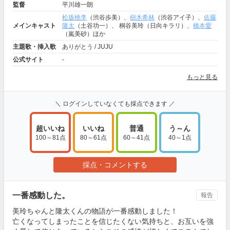
監督
平川雄一朗
松坂桃李
（渋谷歩美）、
樹木希林
（渋谷アイ子）、
佐藤
メインキャスト
隆太
（土谷功一）、 桐谷美玲（日向キラリ）、
橋本愛
（嵐美砂）ほか
主題歌・挿入歌
ありがとう / JUJU
公式サイト
-
もっと見る
＼ ログインしていなくても採点できます ／
超いいね
いいね
普通
う～ん
100～81点
80～61点
60～41点
40～1点
採点・コメントする
一番感動した。
報告
美玲ちゃんと隆太くんの物語が一番感動しました！
亡くなってしまったことを信じたくない気持ちと、お互いを強