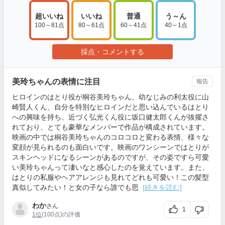
超いいね
いいね
普通
う～ん
100～81点
80～61点
60～41点
40～1点
採点・コメントする
美玲ちゃんの表情に注目
報告
ヒロインのはとり役が桐谷美玲ちゃん、幼なじみの利太役に山
崎賢人くん、自分を特別なヒロインだと思い込んでいるはとり
への興味を持ち、近づく弘光くん役に坂口健太郎くんが抜擢さ
れており、とても豪華なメンバーで作品が構成されています。
映画の中では桐谷美玲ちゃんのコロコロと変わる表情、様々な
変顔が見られるのも面白いです。映画のワンシーンではとりが
スキンヘッドになるシーンがあるのですが、その姿ですら可愛
い美玲ちゃんって凄いなと感心したのを覚えています。また、
はとりの私服やヘアアレンジも見れてどれも可愛い！この髪型
真似してみたい！と女の子なら誰でも思
[続きを読む]
わか
さん
1
1位
(100点)の評価