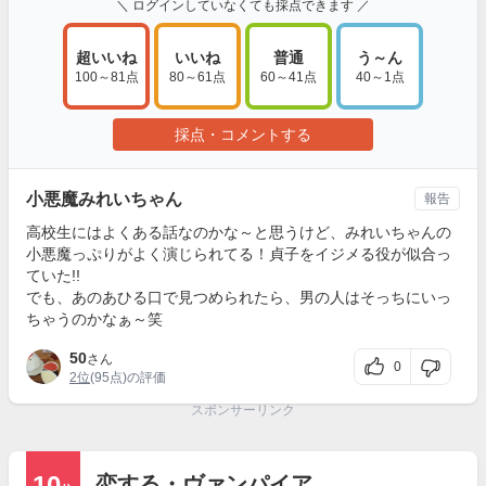
＼ ログインしていなくても採点できます ／
超いいね
いいね
普通
う～ん
100～81点
80～61点
60～41点
40～1点
採点・コメントする
小悪魔みれいちゃん
報告
高校生にはよくある話なのかな～と思うけど、みれいちゃんの
小悪魔っぷりがよく演じられてる！貞子をイジメる役が似合っ
ていた!!
でも、あのあひる口で見つめられたら、男の人はそっちにいっ
ちゃうのかなぁ～笑
50
さん
0
2位
(95点)の評価
スポンサーリンク
10
恋する・ヴァンパイア