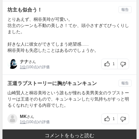
坊主も似合う！
報告
とりあえず、桐谷美玲が可愛い。
坊主のシーンも不動の美しさ！てか、頭小さすぎてびっくりし
ました。
好きな人に彼女ができてしまう絶望感......
桐谷美玲も失恋したことはあるのでしょうか。
ナナ
さん
1
1位
(100点)の評価
王道ラブストーリーに胸がキュンキュン
報告
山崎賢人と桐谷美玲という誰もが憧れる美男美女のラブストー
リーは王道そのもので、キュンキュンしたり気持ちがすっと明
るくなれたりする内容でした。
MK
さん
1
1位
(100点)の評価
コメントをもっと読む