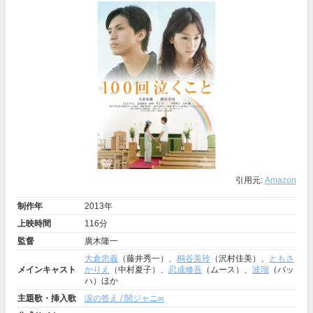
引用元:
Amazon
制作年
2013年
上映時間
116分
監督
廣木隆一
大倉忠義
（藤井秀一）、
桐谷美玲
（沢村佳美）、
ともさ
メインキャスト
かりえ
（中村夏子）、
忍成修吾
（ムース）、
波瑠
（バッ
ハ）ほか
主題歌・挿入歌
涙の答え / 関ジャニ∞