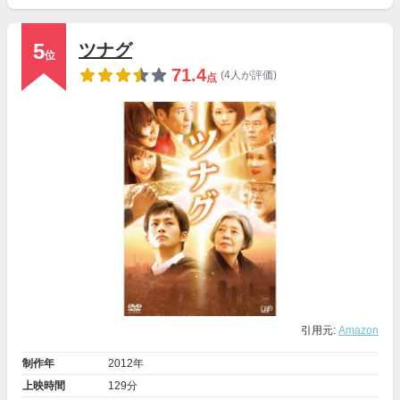
5
ツナグ
位
71.4
(4人が評価)
点
引用元:
Amazon
制作年
2012年
上映時間
129分