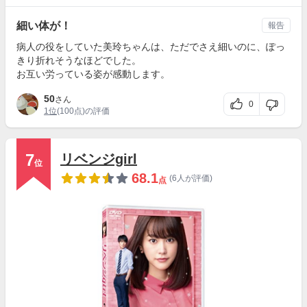
細い体が！
報告
病人の役をしていた美玲ちゃんは、ただでさえ細いのに、ぽっ
きり折れそうなほどでした。
お互い労っている姿が感動します。
50
さん
0
1位
(100点)の評価
7
リベンジgirl
位
68.1
(6人が評価)
点