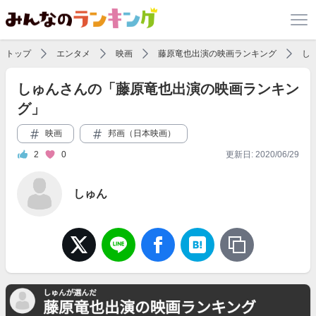
トップ
エンタメ
映画
藤原竜也出演の映画ランキング
し
しゅんさんの「藤原竜也出演の映画ランキン
グ」
映画
邦画（日本映画）
2
0
更新日: 2020/06/29
しゅん