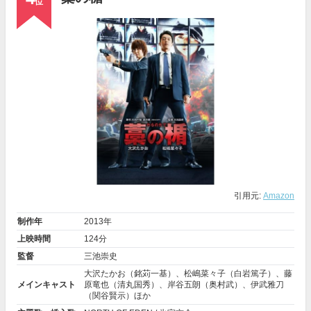
位
引用元:
Amazon
制作年
2013年
上映時間
124分
監督
三池崇史
大沢たかお
（銘苅一基）、
松嶋菜々子
（白岩篤子）、
藤
メインキャスト
原竜也
（清丸国秀）、
岸谷五朗
（奥村武）、
伊武雅刀
（関谷賢示）ほか