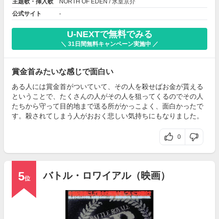
主題歌・挿入歌
NORTH OF EDEN / 氷室京介
公式サイト
-
U-NEXTで無料でみる
＼ 31日間無料キャンペーン実施中 ／
賞金首みたいな感じで面白い
ある人には賞金首がついていて、その人を殺せばお金が貰える
ということで、たくさんの人がその人を狙ってくるのでその人
たちから守って目的地まで送る所がかっこよく、面白かったで
す。殺されてしまう人がおおく悲しい気持ちにもなりました。
0
5
バトル・ロワイアル（映画）
位