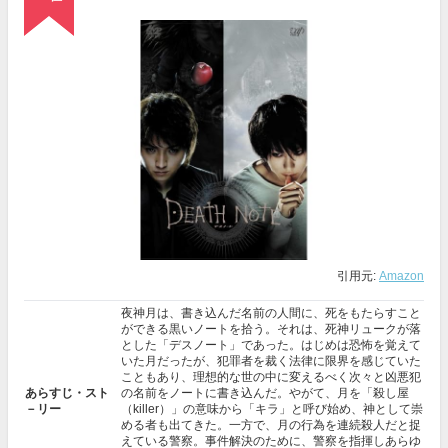
引用元:
Amazon
夜神月は、書き込んだ名前の人間に、死をもたらすこと
ができる黒いノートを拾う。それは、死神リュークが落
とした「デスノート」であった。はじめは恐怖を覚えて
いた月だったが、犯罪者を裁く法律に限界を感じていた
こともあり、理想的な世の中に変えるべく次々と凶悪犯
あらすじ・スト
の名前をノートに書き込んだ。やがて、月を「殺し屋
－リー
（killer）」の意味から「キラ」と呼び始め、神として崇
める者も出てきた。一方で、月の行為を連続殺人だと捉
えている警察。事件解決のために、警察を指揮しあらゆ