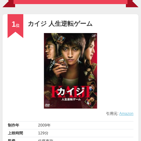
1
カイジ 人生逆転ゲーム
位
引用元:
Amazon
制作年
2009年
上映時間
129分
監督
佐藤東弥