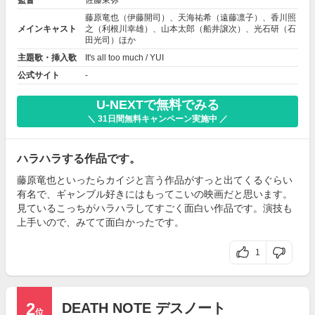
藤原竜也
（伊藤開司）、
天海祐希
（遠藤凛子）、
香川照
メインキャスト
之
（利根川幸雄）、
山本太郎
（船井譲次）、
光石研
（石
田光司）ほか
主題歌・挿入歌
It's all too much / YUI
公式サイト
-
U-NEXTで無料でみる
＼ 31日間無料キャンペーン実施中 ／
ハラハラする作品です。
藤原竜也といったらカイジと言う作品がすっと出てくるぐらい
有名で、ギャンブル好きにはもってこいの映画だと思います。
見ているこっちがハラハラしてすごく面白い作品です。演技も
上手いので、みてて面白かったです。
1
2
DEATH NOTE デスノート
位