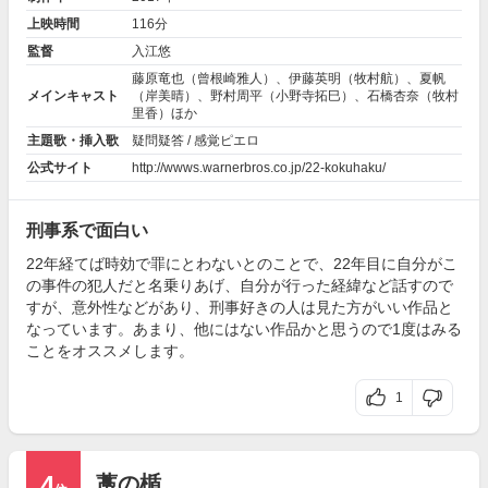
上映時間
116分
監督
入江悠
藤原竜也
（曾根崎雅人）、
伊藤英明
（牧村航）、
夏帆
メインキャスト
（岸美晴）、
野村周平
（小野寺拓巳）、
石橋杏奈
（牧村
里香）ほか
主題歌・挿入歌
疑問疑答 / 感覚ピエロ
公式サイト
http://wwws.warnerbros.co.jp/22-kokuhaku/
刑事系で面白い
22年経てば時効で罪にとわないとのことで、22年目に自分がこ
の事件の犯人だと名乗りあげ、自分が行った経緯など話すので
すが、意外性などがあり、刑事好きの人は見た方がいい作品と
なっています。あまり、他にはない作品かと思うので1度はみる
ことをオススメします。
1
4
藁の楯