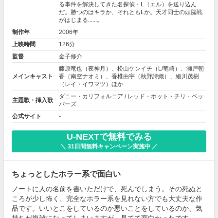
る事件を解決してきた名探偵・L（エル）を送り込ん
だ。勝つのはキラか、それともLか。天才同士の頭脳戦
がはじまる......。
制作年
2006年
上映時間
126分
監督
金子修介
藤原竜也
（夜神月）、
松山ケンイチ
（L/竜崎）、
瀬戸朝
メインキャスト
香
（南空ナオミ）、
香椎由宇
（秋野詩織）、
細川茂樹
（レイ・イワマツ）ほか
ダニー・カリフォルニア / レッド・ホット・チリ・ペッ
主題歌・挿入歌
パーズ
公式サイト
-
U-NEXTで無料でみる
＼ 31日間無料キャンペーン実施中 ／
ちょっとしたホラー系で面白い
ノートに人の名前を書いただけで、死んでしまう。その死ぬと
ころが少し怖く、完全なホラー系を見れない方でも大丈夫な作
品です。いいとこをしているのか悪いことをしているのか、気
持ちが複雑になってしまいますが、見てて面白かったです。