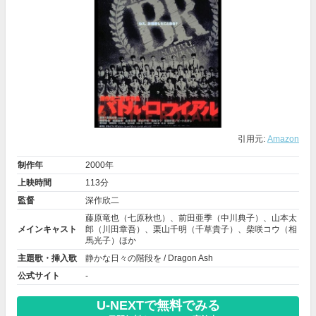
引用元:
Amazon
制作年
2000年
上映時間
113分
監督
深作欣二
藤原竜也
（七原秋也）、
前田亜季
（中川典子）、
山本太
メインキャスト
郎
（川田章吾）、
栗山千明
（千草貴子）、
柴咲コウ
（相
馬光子）ほか
主題歌・挿入歌
静かな日々の階段を / Dragon Ash
公式サイト
-
U-NEXTで無料でみる