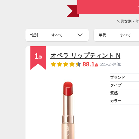
＼男女別・年
性別
すべて
年代
すべて
1
オペラ リップティント N
位
88.1
(22人が評価)
点
ブランド
タイプ
質感
カラー