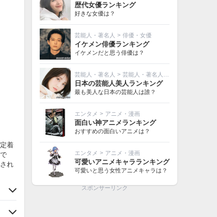
歴代女優ランキング
好きな女優は？
芸能人・著名人
>
俳優・女優
イケメン俳優ランキング
イケメンだと思う俳優は？
芸能人・著名人
>
芸能人・著名人その他
日本の芸能人美人ランキング
最も美人な日本の芸能人は誰？
エンタメ
>
アニメ・漫画
面白い神アニメランキング
おすすめの面白いアニメは？
定着
エンタメ
>
アニメ・漫画
で
可愛いアニメキャラランキング
され
可愛いと思う女性アニメキャラは？
スポンサーリンク