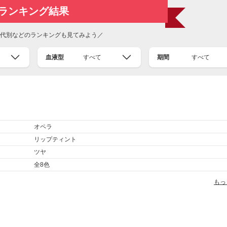
ランキング結果
代別などのランキングも見てみよう／
血液型
すべて
期間
すべて
オペラ
リップティント
ツヤ
全8色
もっ