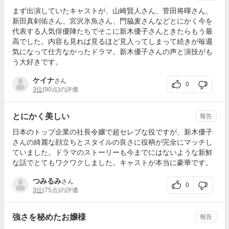
まず出演していたキャストが、山崎賢人さん、菅田将暉さん、
新田真剣佑さん、宮沢氷魚さん、門脇麦さんなどとにかく今を
代表する人気俳優陣たちでそこに新木優子さんときたらもう最
高でした。内容も見れば見るほど見入ってしまって続きが毎週
気になって仕方なかったドラマ。新木優子さんの声と演技がも
う大好きです。
ケイナ
さん
0
3位
(90点)の評価
とにかく美しい
報告
日本のトップ企業の社長令嬢で超セレブな役ですが、新木優子
さんの綺麗な顔立ちとスタイルの良さに役柄が完全にマッチし
ていました。ドラマのストーリーも今までにはないような新鮮
な話でとてもワクワクしました。キャストが本当に豪華です。
つみるみ
さん
0
3位
(75点)の評価
強さを秘めたお嬢様
報告