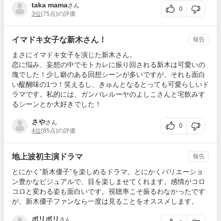
taka mama
さん
0
3位
(75点)の評価
イマドキ女子な新木さん！
報告
まさにイマドキ女子を演じた新木さん。
恋に悩み、妄想の中でモトカレに振り回される新木は可愛いの
塊でした！少し癖のある回想シーンが多いですが、それも面白
い醍醐味の1つ！笑えるし、きゅんとなるとっても可愛らしいド
ラマです。私的には、ガンバレルーヤのよしこさんと宅飲みす
るシーンとか大好きでした！
さや
さん
0
4位
(85点)の評価
地上波初主演ドラマ
報告
とにかく”新木優子”を楽しめるドラマ。とにかくバリエーショ
ン豊かなビジュアルで、目を楽しませてくれます。感情がコロ
コロと変わる姿も面白いです。視聴率こそ振るわなかったです
が、新木優子ファンなら一度は見ることをオススメします。
ポリポリ
さん