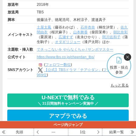
放送年
2018年
放送局
TBS
脚本
後藤法子、徳尾浩司、木村涼子、渡邉真子
土屋太鳳
（藤谷わかば）、
石井杏奈
（桐生汐里）、
佐久
間由衣
（桜沢麻子）、
山本舞香
（柴田茉希）、
朝比奈彩
メインキャスト
（栗原渚）、
広瀬すず
（友永ひかり）、
阿川佐和子
（蒲
生駒子）、
オダギリジョー
（漆戸太郎）ほか
主題歌・挿入歌
できっこないを やらなくちゃ / サンボマスター
公式サイト
https://www.tbs.co.jp/cheerdan_tbs/
(
フォロワー数位
)
投票・採点
【公式】TBSドラマ「チア☆ダン」
(
フォロワー数4
SNSアカウント
参加
969位
)
もっと見る
U-NEXTで無料でみる
＼ 31日間無料キャンペーン実施中 ／
アマプラでみる
ページ内ジャンプ
先頭
---
1位
結果一覧
＼ ログインしていなくても採点できます ／