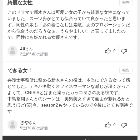
綺麗な女性
報告
このドラマで新木さんは可愛い女の子から綺麗な女性になって
いました。スーツ姿がとても似合っていて良かったと思いま
す。同性の娘も「あの着こなしは素敵。あのプロポーションだ
から似合うのだろうなぁ。うらやましい」と言ってましたの
で、同性にも好かれる女優さんです。
JS
さん
0
2位
(85点)の評価
できる女！
報告
弁護士事務所に務める新木さんの役は、本当にできる女って感
じでした。テキパキ動くオフィスウーマンな感じが凄くかっこ
よくて、CRISISとはまた違ったカッコ良さのある役です。
中島裕翔さんとのシーンは、美男美女すぎて画面が割れるかと
思うほど(笑)今、season2もやっているので今後にとても期待で
す！
さや
さん
0
5位
(70点)の評価