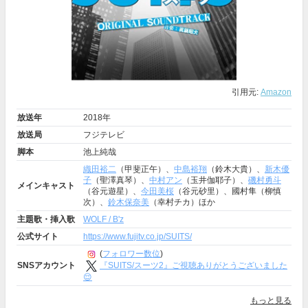
引用元:
Amazon
放送年
2018年
放送局
フジテレビ
脚本
池上純哉
織田裕二
（甲斐正午）、
中島裕翔
（鈴木大貴）、
新木優
子
（聖澤真琴）、
中村アン
（玉井伽耶子）、
磯村勇斗
メインキャスト
（谷元遊星）、
今田美桜
（谷元砂里）、國村隼（柳慎
次）、
鈴木保奈美
（幸村チカ）ほか
主題歌・挿入歌
WOLF / B'z
公式サイト
https://www.fujitv.co.jp/SUITS/
(
フォロワー数位
)
『SUITS/スーツ2』ご視聴ありがとうございました
SNSアカウント
😌
もっと見る