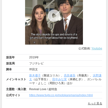
公式動画:
Youtube
放送年
2019年
放送局
フジテレビ
脚本
坪田文
新木優子
（難波ユリカ）、
高良健吾
（斉藤真）、
浜野謙
メインキャスト
太
（山下章生）、
田中みな実
（来栖むぎ）、ガンバレル
ーヤ・よしこ（周防ひろ美）ほか
主題歌・挿入歌
Revival Love / 超特急
公式サイト
https://www.fujitv.co.jp/motokaremania/index.html
もっと見る