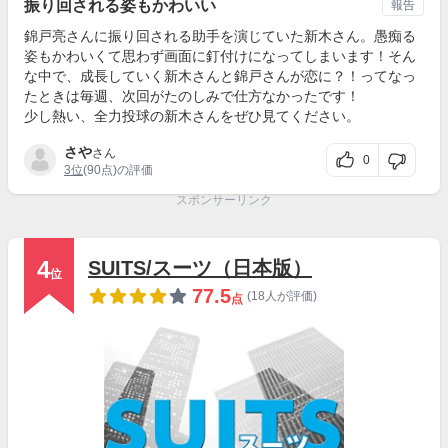
振り回される姿もかわいい
報告
錦戸亮さんに振り回される助手を演じていた新木さん。愚痴る
姿もかわいくて思わず画面に釘付けになってしまいます！そん
な中で、成長していく新木さんと錦戸さんが恋に？！ってなっ
たときは毎週、次回がたのしみで仕方なかったです！
少し熱い、全力投球の新木さんをぜひ見てください。
さや
さん
0
3位
(90点)の評価
スポンサーリンク
4
SUITS/スーツ（日本版）
位
77.5
(18人が評価)
点