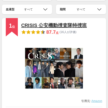
血液型
すべて
期間
すべて
1
CRISIS 公安機動捜査隊特捜班
位
87.7
(16人が評価)
点
引用元:
Amazon