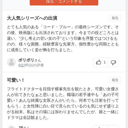
採点・コメントする
大人気シリーズへの出演
報告
とても人気のある「コード・ブルー」の最終シーズンです。そ
の後、映画版にも出演されております。今までの役どころとは
違い、”少し考えの甘い女の子”という印象を序盤ではつけるも
のの、様々な困難、経験豊富な先輩方、個性豊かな同期ととも
に成長していく姿が胸を打ちました。
ポリポリ
さん
1
4位
(85点)の評価
可愛い！
報告
フライトドクターを目指す横峯先生を観たとき、可愛い女優さ
んが出てきたなぁと思いました。職場の若手連中も「あの子可
愛い！あんな綺麗な女医さんがいたら、何本でも注射を打って
もらう」と女性陣に白い目で見られているのも気にせず盛り上
がる始末。私はその場には加わりませんでしたが、娘と一緒に
ドラマは全話観ました。
JS