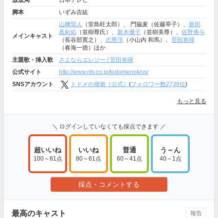
放送局
日本テレビ
脚本
いずみ吉紘
山﨑賢人
（堂島旺太郎）、 門脇麦（佐藤宰子）、
新田
真剣佑
（並樹尊氏）、
新木優子
（並樹美尊）、
佐野勇斗
メインキャスト
（長谷部寛之）、
志尊淳
（小山内 和馬）、
菅田将暉
（春海一徳）ほか
主題歌・挿入歌
さよならエレジー / 菅田将暉
公式サイト
http://www.ntv.co.jp/todomenokiss/
SNSアカウント
トドメの接吻［公式］
(
フォロワー数2738位
)
もっと見る
＼ ログインしていなくても採点できます ／
超いいね
いいね
普通
う～ん
100～81点
80～61点
60～41点
40～1点
採点・コメントする
最高のキャスト
報告