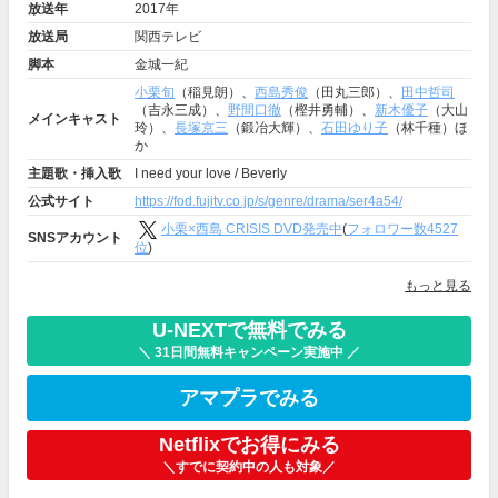
放送年
2017年
放送局
関西テレビ
脚本
金城一紀
小栗旬
（稲見朗）、
西島秀俊
（田丸三郎）、
田中哲司
（吉永三成）、
野間口徹
（樫井勇輔）、
新木優子
（大山
メインキャスト
玲）、
長塚京三
（鍛冶大輝）、
石田ゆり子
（林千種）ほ
か
主題歌・挿入歌
I need your love / Beverly
公式サイト
https://fod.fujitv.co.jp/s/genre/drama/ser4a54/
小栗×西島 CRISIS DVD発売中
(
フォロワー数4527
SNSアカウント
位
)
もっと見る
U-NEXTで無料でみる
＼ 31日間無料キャンペーン実施中 ／
アマプラでみる
Netflixでお得にみる
＼すでに契約中の人も対象／