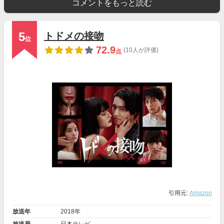
コメントをもっと読む
5
トドメの接吻
位
72.9
(10人が評価)
点
引用元:
Amazon
放送年
2018年