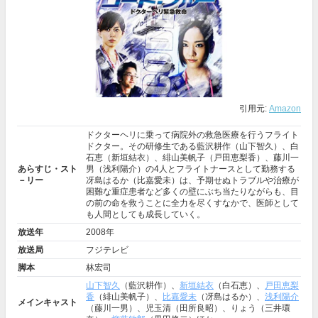
引用元:
Amazon
ドクターヘリに乗って病院外の救急医療を行うフライト
ドクター。その研修生である藍沢耕作（山下智久）、白
石恵（新垣結衣）、緋山美帆子（戸田恵梨香）、藤川一
あらすじ・スト
男（浅利陽介）の4人とフライトナースとして勤務する
－リー
冴島はるか（比嘉愛未）は、予期せぬトラブルや治療が
困難な重症患者など多くの壁にぶち当たりながらも、目
の前の命を救うことに全力を尽くすなかで、医師として
も人間としても成長していく。
放送年
2008年
放送局
フジテレビ
脚本
林宏司
山下智久
（藍沢耕作）、
新垣結衣
（白石恵）、
戸田恵梨
香
（緋山美帆子）、
比嘉愛未
（冴島はるか）、
浅利陽介
メインキャスト
（藤川一男）、児玉清（田所良昭）、りょう（三井環