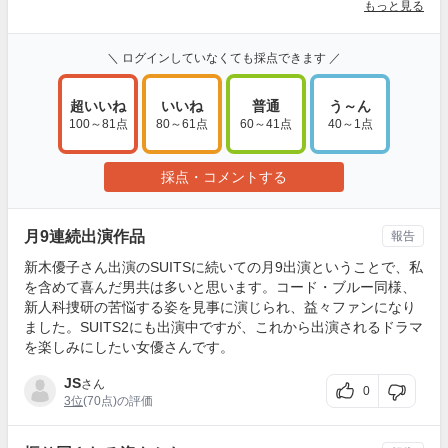
もっと見る
＼ ログインしていなくても採点できます ／
超いいね
いいね
普通
う～ん
100～81点
80～61点
60～41点
40～1点
採点・コメントする
月9連続出演作品
報告
新木優子さん出演のSUITSに続いての月9出演ということで、私
を含めて喜んだ男共は多いと思います。コード・ブルー同様、
新人科捜研の苦悩する姿を見事に演じられ、益々ファンになり
ました。SUITS2にも出演中ですが、これから出演されるドラマ
を楽しみにしたい女優さんです。
JS
さん
0
3位
(70点)の評価