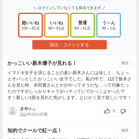
＼ ログインしていなくても採点できます ／
超いいね
いいね
普通
う～ん
100～81点
80～61点
60～41点
40～1点
採点・コメントする
かっこいい新木優子が見れる！
報告
イマドキ女子を演じることの多い新木さんには珍しく、ちょっ
とサバっとしたかっこいい女子でした。私の中で、1話で新木さ
んを見た時、本田翼さんとかがやってそうだな…って印象だっ
たのですがしっかりキャラがハマっていてかっこよかったで
す！新しい1面を見れた気がします。とにかく見て欲しいです！
さや
さん
3
2位
(95点)の評価
知的でクールで紅一点！
報告