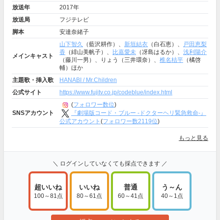
放送年
2017年
放送局
フジテレビ
脚本
安達奈緒子
山下智久
（藍沢耕作）、
新垣結衣
（白石恵）、
戸田恵梨
香
（緋山美帆子）、
比嘉愛未
（冴島はるか）、
浅利陽介
メインキャスト
（藤川一男）、りょう（三井環奈）、
椎名桔平
（橘啓
輔）ほか
主題歌・挿入歌
HANABI / Mr.Children
公式サイト
https://www.fujitv.co.jp/codeblue/index.html
(
フォロワー数位
)
『劇場版コード・ブルー -ドクターヘリ緊急救命-』
SNSアカウント
公式アカウント
(
フォロワー数2119位
)
もっと見る
＼ ログインしていなくても採点できます ／
超いいね
いいね
普通
う～ん
100～81点
80～61点
60～41点
40～1点