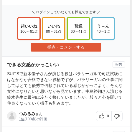
＼ ログインしていなくても採点できます ／
超いいね
いいね
普通
う～ん
100～81点
80～61点
60～41点
40～1点
採点・コメントする
できる女感がかっこいい
報告
SUITSで新木優子さんが演じる役はパラリーガルで司法試験に
はなかなか合格できない役柄ですが、パラリーガルの仕事に関
してはとても優秀で信頼されている感じがかっこよく、そんな
女性になりたいと思いながら見ています。中島裕翔さん演じる
鈴木先生に最初は冷たく接していましたが、段々と心を開いて
仲良くなっていく様子も和みます。
つみるみ
さん
0
1位
(100点)の評価