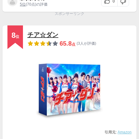
0
5位
(70点)の評価
スポンサーリンク
8
チア☆ダン
位
65.8
(3人が評価)
点
引用元:
Amazon