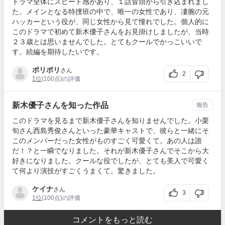
ドラマ全体にスピード感があり、１話冒頭から引き込まれまし
た。メインとなる特捜班の中で、唯一の女性であり、凄腕の元
ハッカーという役が、同じ女性から見て憧れでした。個人的に
このドラマで初めて新木優子さんをお見掛けしましたが、当時
２３歳とは思いませんでした。とてもクールでかっこいいで
す。続編を期待したいです。
ポリポリ
さん
2
1位
(100点)の評価
新木優子さんを知った作品
報告
このドラマを見るまで新木優子さんを知りませんでした。小栗
旬さん西島秀俊さんといった豪華キャストで、彼らと一緒にそ
このメンバーだった女性がものすごく可愛くて。あの人は誰
だ！？と一瞬でなりました。それが新木優子さんでそこから大
好きになりました。クールな役でしたが、とても美人で可愛く
て何より演技がすごくうまくて。驚きました。
ケイナ
さん
3
1位
(100点)の評価
コメントをもっと読む