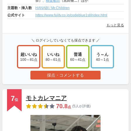
奈）、
柳葉敏郎
（黒田脩二）ほか
主題歌・挿入歌
HANABI / Mr.Children
公式サイト
https://www.fujitv.co.jp/codeblue1st/index.html
もっと見る
＼ ログインしていなくても採点できます ／
超いいね
いいね
普通
う～ん
100～81点
80～61点
60～41点
40～1点
採点・コメントする
7
モトカレマニア
位
70.8
(5人が評価)
点