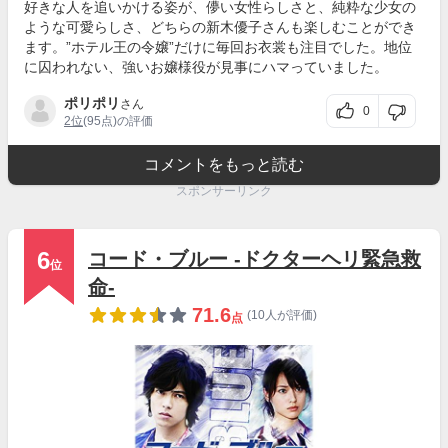
好きな人を追いかける姿が、儚い女性らしさと、純粋な少女の
ような可愛らしさ、どちらの新木優子さんも楽しむことができ
ます。”ホテル王の令嬢”だけに毎回お衣裳も注目でした。地位
に囚われない、強いお嬢様役が見事にハマっていました。
ポリポリ
さん
0
2位
(95点)の評価
コメントをもっと読む
スポンサーリンク
6
コード・ブルー -ドクターヘリ緊急救
位
命-
71.6
(10人が評価)
点