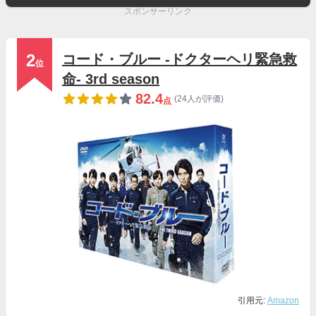
スポンサーリンク
2
コード・ブルー -ドクターヘリ緊急救
位
命- 3rd season
82.4
(24人が評価)
点
引用元:
Amazon