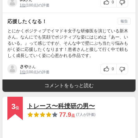
さん
0
1位
(100点)の評価
応援したくなる！
報告
とにかくポジティブでイマドキ女子な研修医を演じている新木
さん。なんにでも笑顔でポジティブな姿にはじめは『あー、い
るいる。』って感じですが、そんな中で壁にぶち当たり悩みも
がく姿に応援したくなります！患者さんと接して行く中で頼も
しく成長していく姿に心惹かれる作品です。
さや
さん
0
1位
(100点)の評価
コメントをもっと読む
3
トレース〜科捜研の男〜
位
77.9
(7人が評価)
点