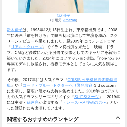
新木優子
(引用元:
Amazon
)
新木優子
は、1993年12月15日生まれ、東京都出身です。2008
年に映画『錨を投げろ』で映画初出演にして主演を務め、スク
リーンデビューを果たしました。翌2009年にはテレビドラマ
『
リアル・クローズ
』でドラマ初出演を果たし、映画、ドラ
マ、CMなど多岐にわたる分野で女優としてのキャリアを着実に
築いていきました。2014年にはファッション雑誌『non-no』の
専属モデルに抜擢され、看板モデルとしてさらに人気を獲得し
ます。
その後、2017年には人気ドラマ『
CRISIS 公安機動捜査隊特捜
班
』や『
コード・ブルー -ドクターヘリ緊急救命-
3rd season』
に出演し、幅広い層から支持を集めました。2018年にはアメリ
カの人気ドラマシリーズのリメイク『
SUITS/スーツ
』、2019年
には主演・
錦戸亮
が出演する『
トレース〜科捜研の男〜
』とい
った話題作にも出演しています。
関連するおすすめのランキング