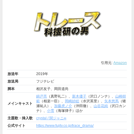
引用元:
Amazon
放送年
2019年
放送局
フジテレビ
脚本
相沢友子、岡田道尚
錦戸亮
（真野礼二）、
新木優子
（沢口ノンナ）、
山崎樹
範
（相楽一臣）、
岡崎紗絵
（水沢英里）、
矢本悠馬
（猪
メインキャスト
瀬祐人）、
加藤虎ノ介
（沖田徹）、
山谷花純
（沢口カン
ナ）、
小雪
（海塚律子）ほか
主題歌・挿入歌
crystal / 関ジャニ∞
公式サイト
https://www.fujitv.co.jp/trace_drama/