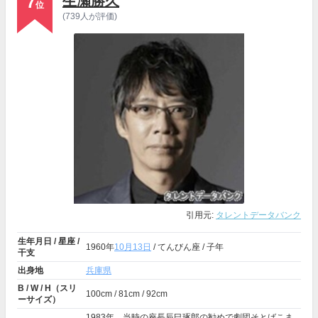
7
生瀬勝久
位
(739人が評価)
引用元:
タレントデータバンク
生年月日 / 星座 /
1960年
10月13日
/ てんびん座 / 子年
干支
出身地
兵庫県
B / W / H（スリ
100cm / 81cm / 92cm
ーサイズ）
1983年、当時の座長辰巳琢郎の勧めで劇団そとばこま