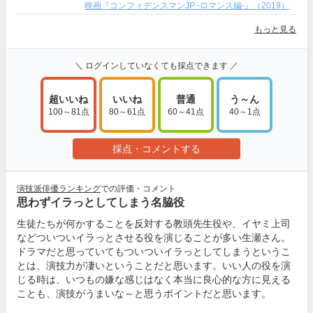
映画『コンフィデンスマンJP -ロマンス編-』（2019）
もっと見る
＼ ログインしていなくても採点できます ／
超いいね
いいね
普通
う～ん
100～81点
80～61点
60～41点
40～1点
採点・コメントする
演技派俳優ランキング
での評価・コメント
思わずイラっとしてしまう名脇役
生徒たちが何かすることを反対する教頭先生役や、イヤミ上司
などついついイラっとさせる役を演じることが多い生瀬さん。
ドラマだと思っていてもついついイラっとしてしまうというこ
とは、演技力が凄いということだと思います。いい人の役を演
じる時は、いつもの嫌な感じはなく本当に良心的な方に見える
ことも、演技がうまいな～と思うポイントだと思います。