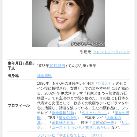
引用元:
タレントデータバンク
生年月日 / 星座 /
1973年
10月13日
/ てんびん座 / 丑年
干支
出身地
神奈川県
1996年、NHK朝の連続テレビ小説『
ひまわり
』のヒロ
イン役に抜擢され、女優としての道を本格的に歩き始め
る。2002年NHK大河ドラマ『利家とまつ～加賀百万石
物語～』でも主演のまつ役を務めた。その他にも日本を
代表する女優として、数多くの映画やテレビドラマを中
プロフィール
心に活躍し、話題を浚っている。主な出演作品に、フジ
テレビ『
救命病棟24時
』『
やまとなでしこ
』『
美女か野
獣
』、TBS『
魔女の条件
』、日本テレビ『
火垂るの
墓
』、『
家政婦のミタ
』、映画『
犬神家の一族
』『
リン
グ
』、『
ゴースト もういちど抱きしめたい
』など。
フジテレビ『やまとなでしこ』（2000）