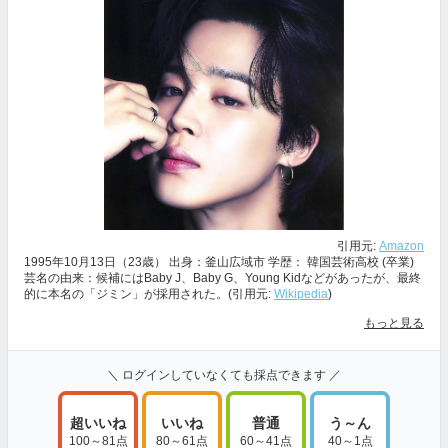
引用元:
Amazon
1995年10月13日（23歳） 出身：釜山広域市 学歴： 韓国芸術高校 (卒業)
芸名の由来：候補にはBaby J、Baby G、Young Kidなどがあったが、最終
的に本名の「ジミン」が採用された。(引用元:
Wikipedia
)
もっと見る
＼ ログインしていなくても採点できます ／
超いいね
いいね
普通
う～ん
100～81点
80～61点
60～41点
40～1点