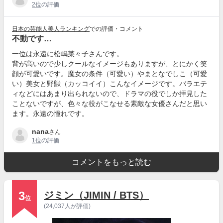
2位
の評価
日本の芸能人美人ランキング
での評価・コメント
不動です…
一位は永遠に松嶋菜々子さんです。
背が高いので少しクールなイメージもありますが、とにかく笑
顔が可愛いです。魔女の条件（可愛い）やまとなでしこ（可愛
い）美女と野獣（カッコイイ）こんなイメージです。バラエテ
ィなどにはあまり出られないので、ドラマの役でしか拝見した
ことないですが、色々な役がこなせる素敵な女優さんだと思い
ます。永遠の憧れです。
nana
さん
1位
の評価
コメントをもっと読む
3
ジミン（JIMIN / BTS）
位
(24,037人が評価)