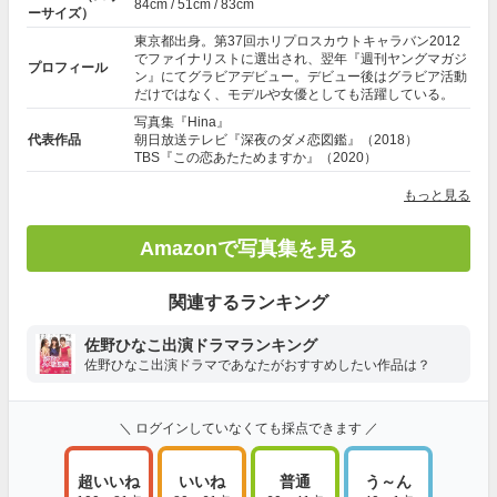
84cm / 51cm / 83cm
ーサイズ）
東京都出身。第37回ホリプロスカウトキャラバン2012
でファイナリストに選出され、翌年『週刊ヤングマガジ
プロフィール
ン』にてグラビアデビュー。デビュー後はグラビア活動
だけではなく、モデルや女優としても活躍している。
写真集『Hina』
代表作品
朝日放送テレビ『深夜のダメ恋図鑑』（2018）
TBS『この恋あたためますか』（2020）
もっと見る
Amazonで写真集を見る
関連するランキング
佐野ひなこ出演ドラマランキング
佐野ひなこ出演ドラマであなたがおすすめしたい作品は？
＼ ログインしていなくても採点できます ／
超いいね
いいね
普通
う～ん