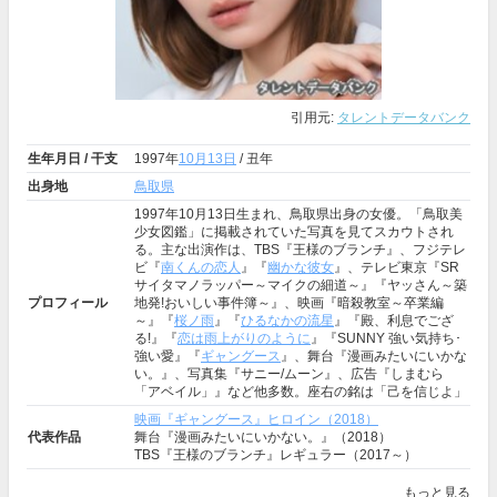
引用元:
タレントデータバンク
生年月日 / 干支
1997年
10月13日
/ 丑年
出身地
鳥取県
1997年10月13日生まれ、鳥取県出身の女優。「鳥取美
少女図鑑」に掲載されていた写真を見てスカウトされ
る。主な出演作は、TBS『王様のブランチ』、フジテレ
ビ『
南くんの恋人
』『
幽かな彼女
』、テレビ東京『SR
サイタマノラッパー～マイクの細道～』『ヤッさん～築
プロフィール
地発!おいしい事件簿～』、映画『暗殺教室～卒業編
～』『
桜ノ雨
』『
ひるなかの流星
』『殿、利息でござ
る!』『
恋は雨上がりのように
』『SUNNY 強い気持ち･
強い愛』『
ギャングース
』、舞台『漫画みたいにいかな
い。』、写真集『サニー/ムーン』、広告『しまむら
「アベイル」』など他多数。座右の銘は「己を信じよ」
映画『ギャングース』ヒロイン（2018）
代表作品
舞台『漫画みたいにいかない。』（2018）
TBS『王様のブランチ』レギュラー（2017～）
もっと見る