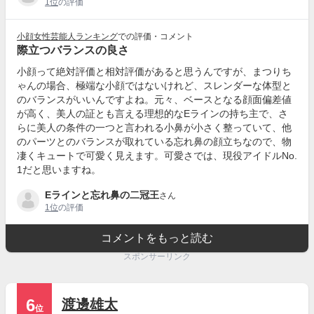
1位
の評価
小顔女性芸能人ランキング
での評価・コメント
際立つバランスの良さ
小顔って絶対評価と相対評価があると思うんですが、まつりち
ゃんの場合、極端な小顔ではないけれど、スレンダーな体型と
のバランスがいいんですよね。元々、ベースとなる顔面偏差値
が高く、美人の証とも言える理想的なEラインの持ち主で、さ
らに美人の条件の一つと言われる小鼻が小さく整っていて、他
のパーツとのバランスが取れている忘れ鼻の顔立ちなので、物
凄くキュートで可愛く見えます。可愛さでは、現役アイドルNo.
1だと思いますね。
Eラインと忘れ鼻の二冠王
さん
1位
の評価
コメントをもっと読む
スポンサーリンク
6
渡邊雄太
位