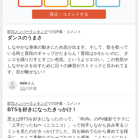
採点・コメントする
BTSメンバーランキング
での評価・コメント
ダンスのうまさ
しなやかな身体の動きにため息が出ます。そして、歌を歌って
いる時と普段のギャップがたまらん！普段はかわいいのに、ダ
ンスを踊りだすとすごい色気。というよりエロい。この色気や
しなやかさを出すために日々の練習がストイックと言われてま
す。目が離せない！
min
さん
1位
の評価
BTSメンバーランキング
での評価・コメント
BTSを好きになったきっかけ！
思えばBTSを好きになったのって、「RUN」のPV撮影でテテに
「上手だったね〜（ニコニコ）」って拍手しながら歩み寄るジ
ミンを見たのがきっかけでした。目を細めて心から褒めてる様
子に、なんて素敵なグループなの！と感激。こんなふうになん