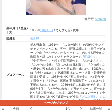
引用元:
Amazon
生年月日 / 星座 /
1958年
10月13日
/ てんびん座 / 戌年
干支
出身地
栃木県
栃木県出身。1971年、「スター誕生!」の初代グランド
チャンピオンとなる。翌年、弱冠13歳にして歌手デビュ
ーした曲『せんせい』が大ヒットし、その後も圧倒的な
歌唱力と親しみやすいキャラクターで『
同級生
』、
『中学三年生』と続く学園三部作や、『おかあさん』、
『なみだの桟橋』『哀しみ本線日本海』、『立待岬』な
ど歴史に残る名曲を次々と 世に送り出した。 1983年に
は『越冬つばめ』で第25回日本レコード大賞・最優秀歌
プロフィール
唱賞を受賞し、1985年NHK『紅白歌合戦』では最年少
で司会とトリを務め、国民的実力派歌手としての地位を
不動のものにするが、 1986年8月に結婚のため引退。 2
006年6月、『バラ色の未来』で再デビューし、同年のN
HK『紅白歌合戦』に出場。 2007年にはコンサートで全
国を周る傍らNHK『連続テレビ小説「
どんど晴れ
」』に
ヒロインの母親役としてレギュラー出演した。2008年4
ページ内ジャンプ
月1日、個人事務所「おんがく工房」を設立。
先頭
---
1位
結果一覧
シングル『せんせい』