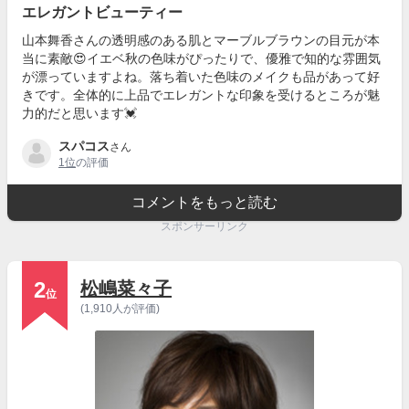
エレガントビューティー
山本舞香さんの透明感のある肌とマーブルブラウンの目元が本
当に素敵😍イエベ秋の色味がぴったりで、優雅で知的な雰囲気
が漂っていますよね。落ち着いた色味のメイクも品があって好
きです。全体的に上品でエレガントな印象を受けるところが魅
力的だと思います💓
スパコス
さん
1位
の評価
コメントをもっと読む
スポンサーリンク
2
松嶋菜々子
位
(1,910人が評価)