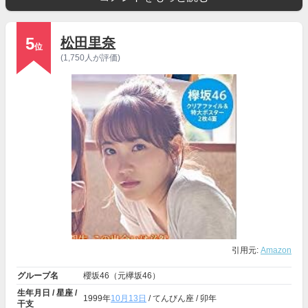
5
松田里奈
位
(1,750人が評価)
引用元:
Amazon
グループ名
櫻坂46（元欅坂46）
生年月日 / 星座 /
1999年
10月13日
/ てんびん座 / 卯年
干支