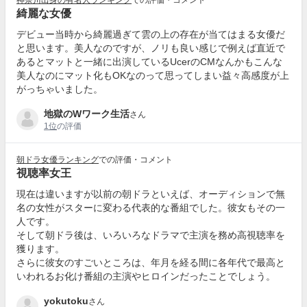
神奈川出身の有名人ランキング
での評価・コメント
綺麗な女優
デビュー当時から綺麗過ぎて雲の上の存在が当てはまる女優だ
と思います。美人なのですが、ノリも良い感じで例えば直近で
あるとマットと一緒に出演しているUcerのCMなんかもこんな
美人なのにマット化もOKなのって思ってしまい益々高感度が上
がっちゃいました。
地獄のWワーク生活
さん
1位
の評価
朝ドラ女優ランキング
での評価・コメント
視聴率女王
現在は違いますが以前の朝ドラといえば、オーディションで無
名の女性がスターに変わる代表的な番組でした。彼女もその一
人です。
そして朝ドラ後は、いろいろなドラマで主演を務め高視聴率を
獲ります。
さらに彼女のすごいところは、年月を経る間に各年代で最高と
いわれるお化け番組の主演やヒロインだったことでしょう。
yokutoku
さん