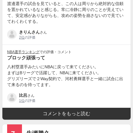
渡邊選手の試合を見ていると、この人は周りから絶対的な信頼
を置かれているなと感じる。常に冷静に周りのことが見えてい
て、安定感がありながらも、攻めの姿勢を崩さないので見てい
てわくわくする。
きりんさん
さん
2位
の評価
NBA選手ランキング
での評価・コメント
ブロック頑張って
八村塁選手みたいにNBAに戻って来てください。
まずはBリーグで活躍して、NBAに来てください。
グリズリーズで２Way契約で、河村勇輝選手と一緒に試合に出
て来るのを待ってます。
比呂
さん
1位
の評価
コメントをもっと読む