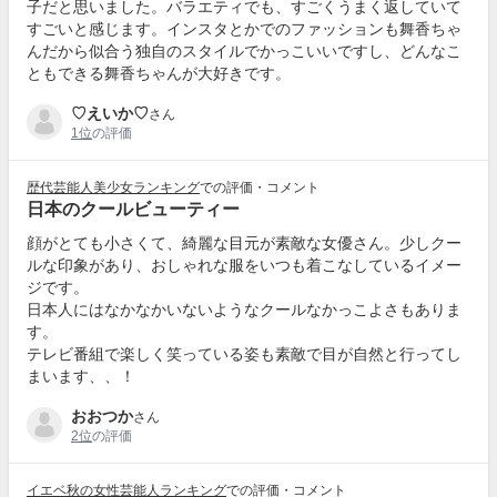
子だと思いました。バラエティでも、すごくうまく返していて
すごいと感じます。インスタとかでのファッションも舞香ちゃ
んだから似合う独自のスタイルでかっこいいですし、どんなこ
ともできる舞香ちゃんが大好きです。
♡えいか♡
さん
1位
の評価
歴代芸能人美少女ランキング
での評価・コメント
日本のクールビューティー
顔がとても小さくて、綺麗な目元が素敵な女優さん。少しクー
ルな印象があり、おしゃれな服をいつも着こなしているイメー
ジです。
日本人にはなかなかいないようなクールなかっこよさもありま
す。
テレビ番組で楽しく笑っている姿も素敵で目が自然と行ってし
まいます、、！
おおつか
さん
2位
の評価
イエベ秋の女性芸能人ランキング
での評価・コメント