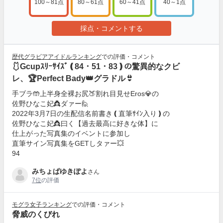
100～81点
80～61点
60～41点
40～1点
採点・コメントする
歴代グラビアアイドルランキング
での評価・コメント
🩱Gcupｽﾘｰｻｲｽﾞ❪84・51・83❫の驚異的なクビ
レ、🏆️Perfect Bady👑グラドル👙
手ブラ🤲上半身全裸お尻🍑割れ目見せEros💎の
佐野ひなこ妃👸ダァー🙋
2022年3月7日の生配信名前書き❪直筆ｻｲﾝ入り❫の
佐野ひなこ妃👸曰く【過去最高に好きな体】に
仕上がった写真集のイベントに参加し
直筆サイン写真集をGETしタァー💥
94
みちょぱゆきぽよ
さん
7位
の評価
モグラ女子ランキング
での評価・コメント
脅威のくびれ