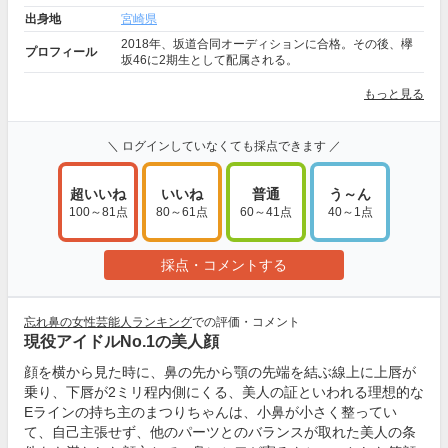
出身地
宮崎県
2018年、坂道合同オーディションに合格。その後、欅
プロフィール
坂46に2期生として配属される。
もっと見る
＼ ログインしていなくても採点できます ／
超いいね
いいね
普通
う～ん
100～81点
80～61点
60～41点
40～1点
採点・コメントする
忘れ鼻の女性芸能人ランキング
での評価・コメント
現役アイドルNo.1の美人顔
顔を横から見た時に、鼻の先から顎の先端を結ぶ線上に上唇が
乗り、下唇が2ミリ程内側にくる、美人の証といわれる理想的な
Eラインの持ち主のまつりちゃんは、小鼻が小さく整ってい
て、自己主張せず、他のパーツとのバランスが取れた美人の条