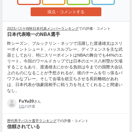
採点・コメントする
2023バスケW杯日本代表メンバーランキング
での評価・コメント
日本代表唯一のNBA選手
昨シーズン、ブルックリン・ネッツで活躍した渡邊雄太はスリ
ーポイントシュート、ハッスルプレー、ディフェンスを主な武
器としており、特にスリーポイントはNBAの舞台でも44%のエ
リート。今回のワールドカップでは日本のエース八村塁が欠場
することもあり、渡邊雄太にかかる負担は今までの国際大会以
上のものになることが予想されるが、彼のチームを引っ張るパ
ワフルなプレー、そして会場を総立ちさせる長距離砲があれ
は、日本代表が強豪国相手に戦う力を与えてくれること間違い
なし。
FuYu20
さん
1位
の評価
歴代男子バスケ選手ランキング
での評価・コメント
信頼されている