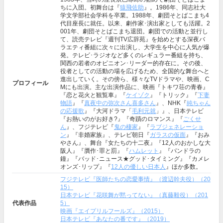
ちに入団。初舞台は『
猿飛佐助
』。1986年、同志社大
学文学部社会学科を卒業。1988年、劇団そとばこまち4
代目座長に就任。以来、劇作家･演出家としても活躍。2
001年、劇団そとばこまち退団。劇団での活動と並行し
て、読売テレビ『週刊TV広辞苑』を始めとする深夜バ
ラエティ番組に次々に出演し、大学生を中心に人気が爆
発。テレビ･ラジオなど多くのレギュラー番組を持ち、
関西の若者のオピニオン･リーダー的存在に。その後、
役者としての活動の場を広げるため、全国的な舞台へと
進出していく。その傍ら、様々なTVドラマや、映画、C
プロフィール
Mにも出演。主な出演作品に、映画『トキワ荘の青春』
『恋と花火と観覧車』『
ケイゾク
』『トリック』『
下妻
物語
』『
真夜中の弥次さん喜多さん
』、NHK『
純ちゃん
の応援歌
』『大河ドラマ「
毛利元就
」』、日本テレビ
『お熱いのがお好き?』『奇蹟のロマンス』『
ごくせ
ん
』、フジテレビ『
鬼の棲家
』『
ラブジェネレーショ
ン
』『非婚家族』、テレビ朝日『
ガラスの仮面
』『おみ
やさん』、舞台『女たちの十二夜』『12人のおかしな大
阪人』『贋作･罪と罰』『
ハムレット
』『パンドラの
鐘』『バッド･ニュース★グッド･タイミング』『カメレ
オンズ･リップ』『
12人の優しい日本人
』ほか多数。
フジテレビ『医師たちの恋愛事情』（渡辺幹夫役）（20
15）
日本テレビ『花咲舞が黙ってない』（真藤毅役）（201
代表作品
5）
映画『エイプリルフールズ』（2015）
日本テレビ『あなたの番です』（2019）