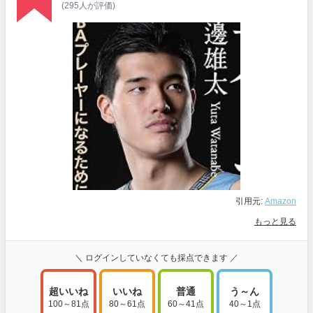
(295人が評価)
引用元:
Amazon
もっと見る
＼ ログインしていなくても採点できます ／
超いいね
いいね
普通
う～ん
100～81点
80～61点
60～41点
40～1点