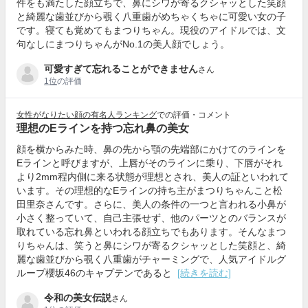
件をも満たした顔立ちで、鼻にシワが寄るクシャッとした笑顔
と綺麗な歯並びから覗く八重歯がめちゃくちゃに可愛い女の子
です。寝ても覚めてもまつりちゃん。現役のアイドルでは、文
句なしにまつりちゃんがNo.1の美人顔でしょう。
可愛すぎて忘れることができません
さん
1位
の評価
女性がなりたい顔の有名人ランキング
での評価・コメント
理想のEラインを持つ忘れ鼻の美女
顔を横からみた時、鼻の先から顎の先端部にかけてのラインを
Eラインと呼びますが、上唇がそのラインに乗り、下唇がそれ
より2mm程内側に来る状態が理想とされ、美人の証といわれて
います。その理想的なEラインの持ち主がまつりちゃんこと松
田里奈さんです。さらに、美人の条件の一つと言われる小鼻が
小さく整っていて、自己主張せず、他のパーツとのバランスが
取れている忘れ鼻といわれる顔立ちでもあります。そんなまつ
りちゃんは、笑うと鼻にシワが寄るクシャッとした笑顔と、綺
麗な歯並びから覗く八重歯がチャーミングで、人気アイドルグ
ループ櫻坂46のキャプテンであると
[続きを読む]
令和の美女伝説
さん