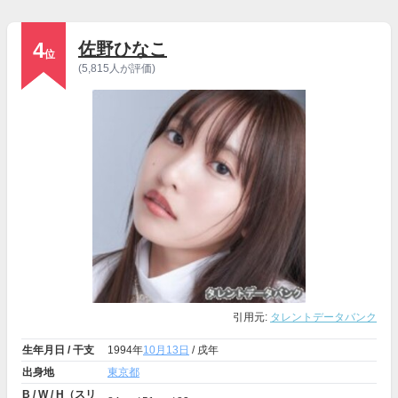
4
佐野ひなこ
位
(5,815人が評価)
引用元:
タレントデータバンク
生年月日 / 干支
1994年
10月13日
/ 戌年
出身地
東京都
B / W / H（スリ