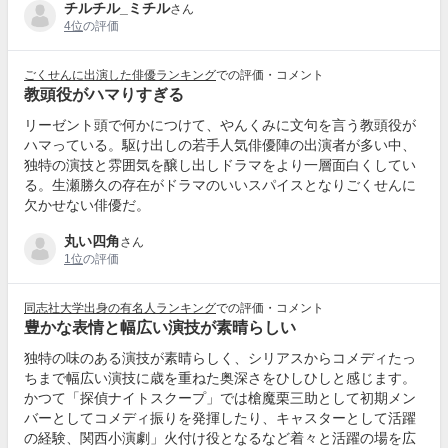
チルチル_ミチル
さん
4位
の評価
ごくせんに出演した俳優ランキング
での評価・コメント
教頭役がハマりすぎる
リーゼント頭で何かにつけて、やんくみに文句を言う教頭役が
ハマっている。駆け出しの若手人気俳優陣の出演者が多い中、
独特の演技と雰囲気を醸し出しドラマをより一層面白くしてい
る。生瀬勝久の存在がドラマのいいスパイスとなりごくせんに
欠かせない俳優だ。
丸い四角
さん
1位
の評価
同志社大学出身の有名人ランキング
での評価・コメント
豊かな表情と幅広い演技が素晴らしい
独特の味のある演技が素晴らしく、シリアスからコメディたっ
ちまで幅広い演技に歳を重ねた奥深さをひしひしと感じます。
かつて「探偵ナイトスクープ」では槍魔栗三助として初期メン
バーとしてコメディ振りを発揮したり、キャスターとして活躍
の経験、関西小演劇」火付け役となるなど着々と活躍の場を広