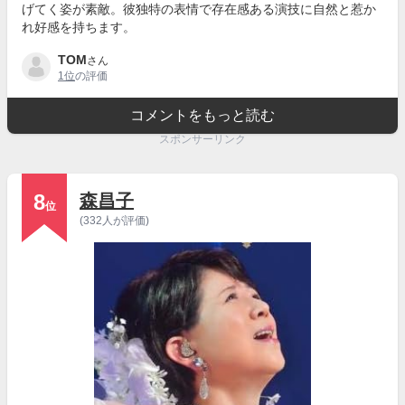
げてく姿が素敵。彼独特の表情で存在感ある演技に自然と惹か
れ好感を持ちます。
TOM
さん
1位
の評価
コメントをもっと読む
スポンサーリンク
8
森昌子
位
(332人が評価)