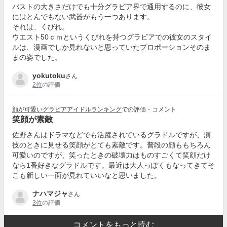
バストの大きさだけでも十分グラビア界で通用するのに、彼女
にはとんでもない武器がもう一つあります。
それは、くびれ。
ウエスト50ｃｍというくびれを持つグラビアでの彼女のスタイ
ルは、漫画でしか見れないと思っていたプロポーションそのま
まの姿でした。
yokutoku
さん
2位
の評価
顔が可愛いグラビアアイドルランキング
での評価・コメント
笑顔が素敵
佐野さんはドラマなどでも活躍されているグラドルですが、演
技のときに見せる笑顔がとても素敵です。普段の顔ももちろん
可愛いのですが、笑ったときの破壊力はものすごくて笑顔だけ
なら1番好きなグラドルです。最近は大人っぽくもなってきてそ
こも新しい一面が見れていいなと思いました。
ナハマジャ
さん
3位
の評価
コメントをもっと読む