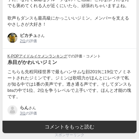
でも褒めてくれる人が近くにいたら、頑張れちゃいますよね。
歌声もダンスも最高級にかっこいいジミン。メンバーを支える
やさしさが大好き！
ピカチュ
さん
2位
の評価
K-POPアイドルイケメンランキング
での評価・コメント
糸目がかわいいジミン
こちらも先程同様世界で最もハンサムな顔2019に19位でノミネ
ートされたジミンです。ジミンは歌唱力がほんとにレベチで私
が知る中では1番の美声です。透き通る声です。そしてダンスも
btsの中で1位、2位を争うレベルで上手いです。ほんと才能の塊
です。
らん
さん
3位
の評価
コメントをもっと読む
スポンサーリンク