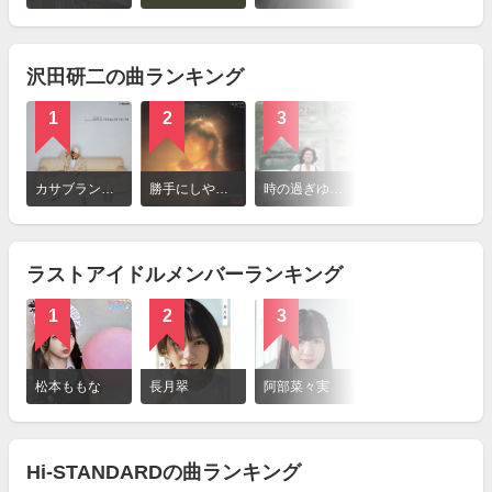
を
見
る
沢田研二の曲ランキング
1
2
3
4
詳
細
カサブランカ・ダンディ / 沢田研二
勝手にしやがれ / 沢田研二
時の過ぎゆくままに / 沢田研二
TOKIO / 沢田研二
を
見
る
ラストアイドルメンバーランキング
1
2
3
詳
細
松本ももな
長月翠
阿部菜々実
を
見
る
Hi-STANDARDの曲ランキング