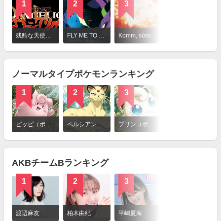
1
2
3
4
詳
細
残酷な天使のテーゼ / 高橋洋子
FLY ME TO THE MOON / 高橋洋子
Komm, süsser Tod〜甘き死よ、来たれ / ARIANNE
魂のルフラン / 高橋洋子
を
見
る
ノーマルタイプポケモンランキング
1
2
3
4
詳
細
ピッピ（ポケットモンスター）
ペルシアン
プリン（ポケットモンスター）
ニャース
を
見
る
AKBチームBランキング
1
2
3
4
詳
細
渡辺麻友
柏木由紀
平嶋夏海
多田愛佳