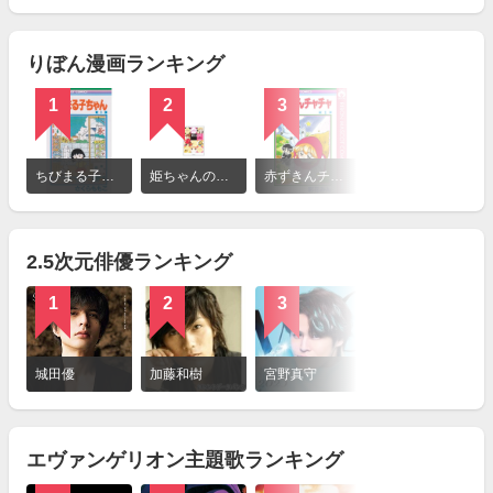
見
る
りぼん漫画ランキング
1
2
3
4
詳
細
ちびまる子ちゃん
姫ちゃんのリボン
赤ずきんチャチャ
こどものおもちゃ
を
見
る
2.5次元俳優ランキング
1
2
3
詳
細
城田優
加藤和樹
宮野真守
を
見
る
エヴァンゲリオン主題歌ランキング