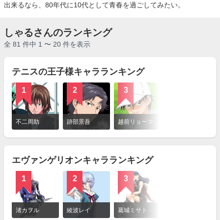
出来るなら、80年代に10代として青春を過ごしてみたい。
しゃるさんのランキング
全 81 件中 1 〜 20 件を表示
テニスの王子様キャラランキング
1
2
3
詳
細
不二周助
跡部景吾
越前リョーマ
を
見
る
エヴァンゲリオンキャラランキング
1
2
3
4
詳
細
渚カヲル
綾波レイ
葛城ミサト
碇シンジ
を