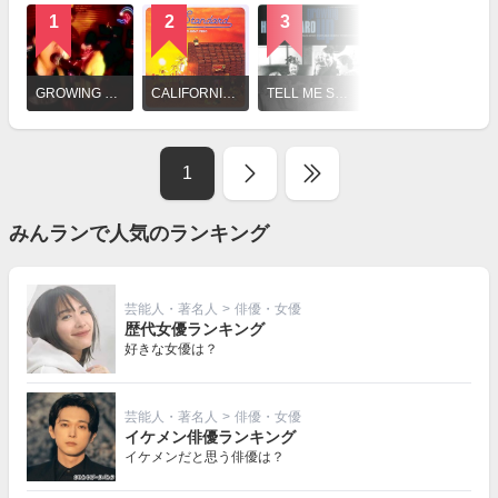
1
2
3
4
詳
細
GROWING UP / Hi-STANDARD
CALIFORNIA DREAMIN' / Hi-STANDARD
TELL ME SOMETHING,HAPPY NEWS / Hi-STANDARD
Now You Don't Remember / Hi-STANDARD
を
見
る
1
みんランで人気のランキング
芸能人・著名人
>
俳優・女優
歴代女優ランキング
好きな女優は？
芸能人・著名人
>
俳優・女優
イケメン俳優ランキング
イケメンだと思う俳優は？