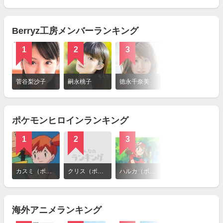
を
見
る
Berryz工房メンバーランキング
1
2
3
詳
細
菅谷梨沙子
嗣永桃子
徳永千奈美
を
見
る
ポケモンヒロインランキング
1
2
3
4
詳
細
カスミ（ポケットモンスター）
クリス（ポケットモンスター）
ハルカ（ポケットモンスター）
アカネ（ポケットモンスター）
を
見
る
海外アニメランキング