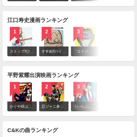
を
見
る
江口寿史漫画ランキング
1
2
3
詳
細
ストップ!!ひばりくん!
すすめ!!パイレーツ
「エイジ」
を
見
る
平野紫耀出演映画ランキング
1
2
3
詳
細
かぐや様は告らせたい～天才たちの恋愛頭脳戦～
忍ジャニ参上！未来への戦い
ういらぶ。
を
見
る
C&Kの曲ランキング