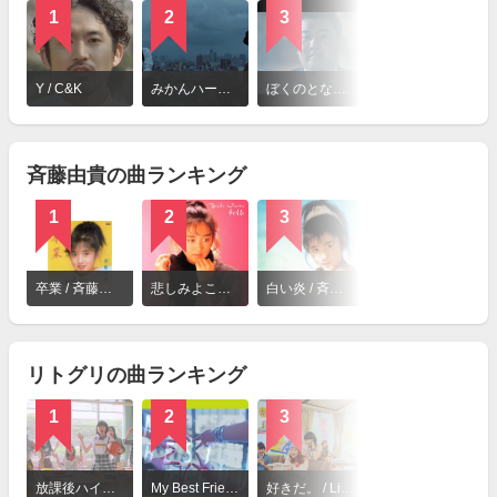
1
2
3
4
詳
細
Y / C&K
みかんハート / C&K
ぼくのとなりにいてくれませんか? / C&K
アイアイのうた～僕とキミと僕等の日々～ / C&K
を
見
る
斉藤由貴の曲ランキング
1
2
3
4
詳
細
卒業 / 斉藤由貴
悲しみよこんにちは / 斉藤由貴
白い炎 / 斉藤由貴
感傷ロマンス / 斉藤由貴
を
見
る
リトグリの曲ランキング
1
2
3
4
詳
細
放課後ハイファイブ / Little Glee Monster
My Best Friend / Little Glee Monster
好きだ。 / Little Glee Monster
世界はあなたに笑いかけている / Little Glee Monster