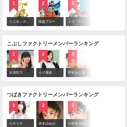
1
2
3
詳
細
ミニオンズ（アニメ映画）
怪盗グルーの月泥棒
トイ・ストーリー
を
見
る
こぶしファクトリーメンバーランキング
1
2
3
詳
細
浜浦彩乃
小川麗奈
野村みな美
を
見
る
つばきファクトリーメンバーランキング
1
2
3
詳
細
小片リサ
岸本ゆめの
小野田 紗栞(つばきファクトリー)