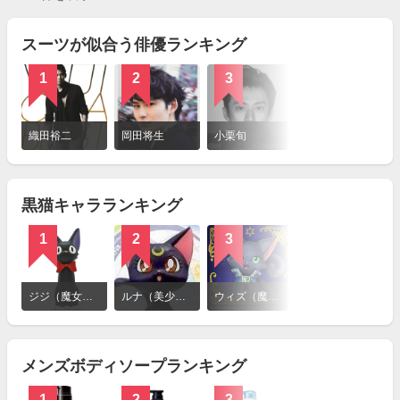
スーツが似合う俳優ランキング
1
2
3
詳
細
織田裕二
岡田将生
小栗旬
を
見
る
黒猫キャラランキング
1
2
3
4
詳
細
ジジ（魔女の宅急便）
ルナ（美少女戦士セーラームーン）
ウィズ（魔法使いと黒猫のウィズ）
クロネコ（ヤマト運輸）
を
見
る
メンズボディソープランキング
1
2
3
4