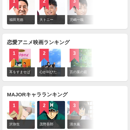
1
2
3
4
詳
細
福田充徳
大トニー
児嶋一哉
ロッシー
を
見
る
恋愛アニメ映画ランキング
1
2
3
4
詳
細
耳をすませば
心が叫びたがってるんだ。
言の葉の庭
秒速5センチメートル
を
見
る
MAJORキャラランキング
1
2
3
4
詳
細
沢弥生
茂野吾郎
清水薫
茂野大吾（メジャーセカンド）
を