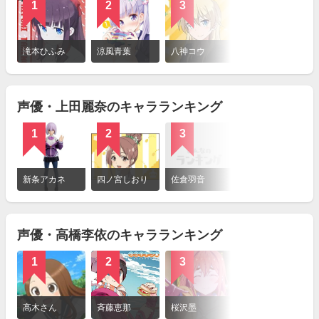
1
2
3
詳
細
滝本ひふみ
涼風青葉
八神コウ
を
見
る
声優・上田麗奈のキャラランキング
1
2
3
詳
細
新条アカネ
四ノ宮しおり
佐倉羽音
を
見
る
声優・高橋李依のキャラランキング
1
2
3
詳
細
高木さん
斉藤恵那
桜沢墨