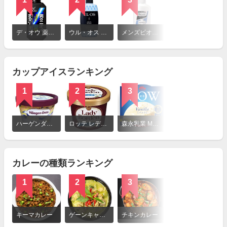
詳
細
デ・オウ 薬用クレンジングウォッシュ
ウル・オス 薬用スキンウォッシュ
メンズビオレ 薬用デオドラントボディウォッシュ 清潔感のあるせっけんの香り
ルシード 薬用デオドラントボディウォッシュ
を
見
る
カップアイスランキング
1
2
3
4
詳
細
ハーゲンダッツ ミニカップ バニラ
ロッテ レディーボーデン バニラ
森永乳業 MOW バニラ
ロッテ 爽 バニラ
を
見
る
カレーの種類ランキング
1
2
3
4
詳
細
キーマカレー
ゲーンキャオワーン（グリーンカレー）
チキンカレー
ビーフカレー
を