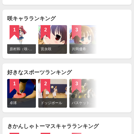
を
見
る
咲キャラランキング
1
2
3
詳
細
原村和（咲-Saki-）
宮永咲
片岡優希
を
見
る
好きなスポーツランキング
1
2
3
詳
細
卓球
ドッジボール
バスケットボール
を
見
る
きかんしゃトーマスキャラランキング