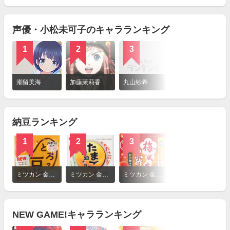
見
る
声優・小松未可子のキャラランキング
1
2
3
詳
細
潮留美海
加藤茉莉香
丸山紗希
を
見
る
納豆ランキング
1
2
3
4
詳
細
ミツカン 金のつぶ パキッ！とたれ とろっ豆
ミツカン 金のつぶ たれたっぷり！ たまご醤油たれ
ミツカン 金のつぶ 梅風味 黒酢たれ
タカノフーズ おかめ納豆 国産丸大豆納豆
を
見
る
NEW GAME!キャラランキング