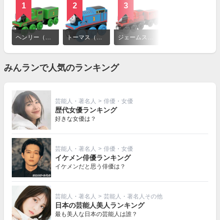
1
2
3
4
詳
細
ヘンリー（きかんしゃトーマスとなかまたち）
トーマス（きかんしゃトーマスとなかまたち）
ジェームス（きかんしゃトーマスとなかまたち）
パーシー（きかんしゃトーマスとなかまたち）
を
見
る
みんランで人気のランキング
芸能人・著名人
>
俳優・女優
歴代女優ランキング
好きな女優は？
芸能人・著名人
>
俳優・女優
イケメン俳優ランキング
イケメンだと思う俳優は？
芸能人・著名人
>
芸能人・著名人その他
日本の芸能人美人ランキング
最も美人な日本の芸能人は誰？