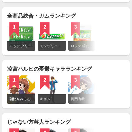
見
る
全商品総合・ガムランキング
1
2
3
4
詳
細
ロッテ グリーンガム
モンデリーズ クロレッツXP オリジナルミント
ロッテ 歯につきにくいガム レモン
グリコ ポスカF マスカット
を
見
る
涼宮ハルヒの憂鬱キャラランキング
1
2
3
4
詳
細
朝比奈みくる
キョン
長門有希
朝倉涼子
を
見
る
じゃない方芸人ランキング