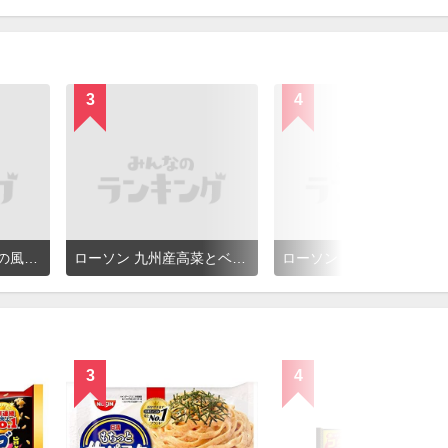
3
4
セブンイレブン 魚介の風味豊か！ペスカトーレ
ローソン 九州産高菜とベーコンのピリ辛和風パスタ
ローソン 紀州南高梅と
3
4