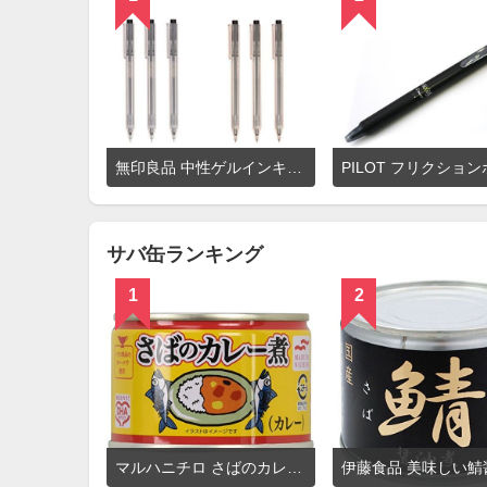
詳
無印良品 中性ゲルインキ六角ボールペン
細
を
見
る
サバ缶ランキング
1
2
詳
マルハニチロ さばのカレー煮
伊藤食品 美味しい鯖
細