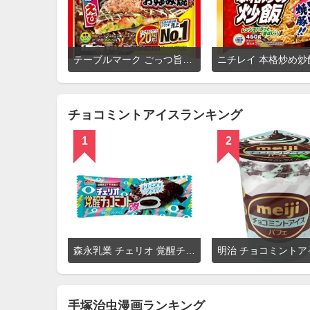
詳
テーブルマーク ごっつ旨いお好み焼
ニチレイ 本格炒め炒
細
を
見
る
チョコミントアイスランキング
1
2
詳
森永乳業 チェリオ 覚醒チョコミント改
細
を
見
る
手塚治虫漫画ランキング