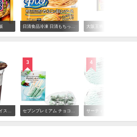
飯
日清食品冷凍 日清もちっと生パスタ たらことうにのソース
大阪王将 羽根つき 餃子
3
4
明治 チョコミントアイスパフェ
セブンプレミアム チョコミントバー
サーティワン ポーションカッ