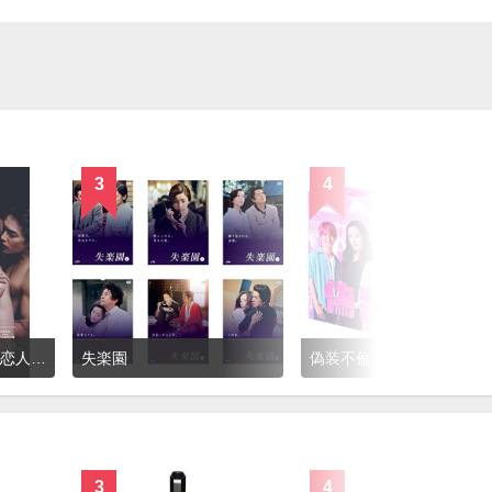
3
4
昼顔〜平日午後3時の恋人たち〜
失楽園
偽装不倫
3
4