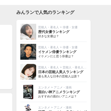
みんランで人気のランキング
芸能人・著名人
>
俳優・女優
歴代女優ランキング
好きな女優は？
芸能人・著名人
>
俳優・女優
イケメン俳優ランキング
イケメンだと思う俳優は？
芸能人・著名人
>
芸能人・著名人その他
日本の芸能人美人ランキング
最も美人な日本の芸能人は誰？
エンタメ
>
アニメ・漫画
面白い神アニメランキング
おすすめの面白いアニメは？
エンタメ
>
アニメ・漫画