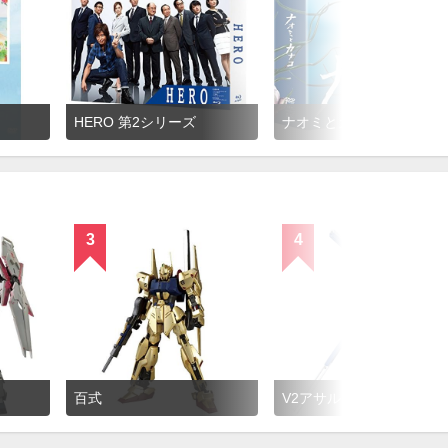
HERO 第2シリーズ
ナオミとカナコ
3
4
百式
V2アサルトバスタ