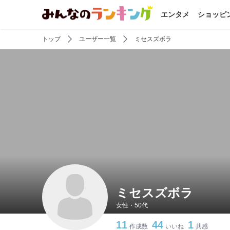
エンタメ
ショッピ
トップ
ユーザー一覧
ミセスズボラ
ミセスズボラ
女性・50代
11
44
1
作成数
いいね
共感