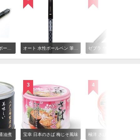
PILOT フリクションボールノック
オート 水性ボールペン 筆ボール
ゼブラ サラサドライ
3
4
醤油煮
宝幸 日本のさば 梅じそ風味
極洋 さば味付