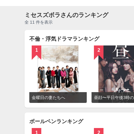
ミセスズボラさんのランキング
全 11 件を表示
不倫・浮気ドラマランキング
1
2
詳
金曜日の妻たちへ
細
を
見
る
ボールペンランキング
1
2