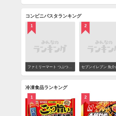
を
見
る
コンビニパスタランキング
1
2
詳
ファミリーマート つぶつぶ！明太子スパゲティ
細
を
見
る
冷凍食品ランキング
1
2