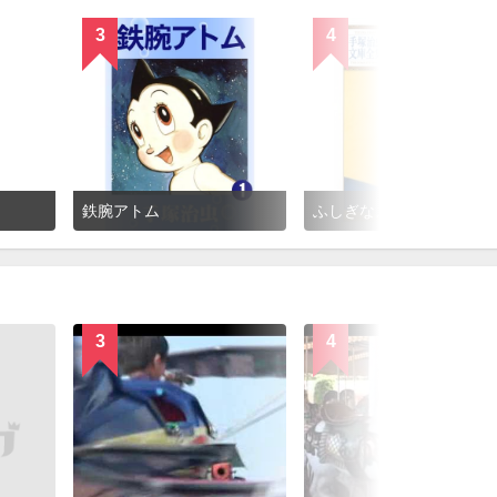
3
4
鉄腕アトム
ふしぎなメルモ
3
4