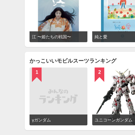
詳
江 〜姫たちの戦国〜
純と愛
細
を
見
る
かっこいいモビルスーツランキング
1
2
詳
γガンダム
ユニコーンガンダム
細
を
見