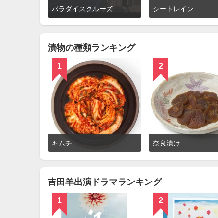
詳
パラダイスクルーズ
シートレイン
細
を
見
る
漬物の種類ランキング
1
2
詳
キムチ
奈良漬け
細
を
見
る
吉田羊出演ドラマランキング
1
2