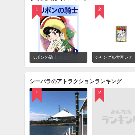
1
2
詳
リボンの騎士
ジャングル大帝レオ
細
を
見
る
シーパラのアトラクションランキング
1
2