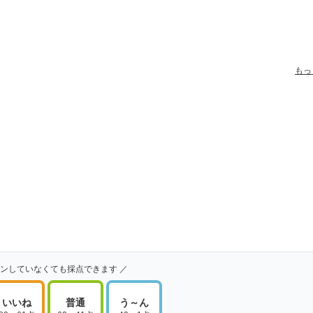
もっ
インしていなくても採点できます ／
いいね
普通
う～ん