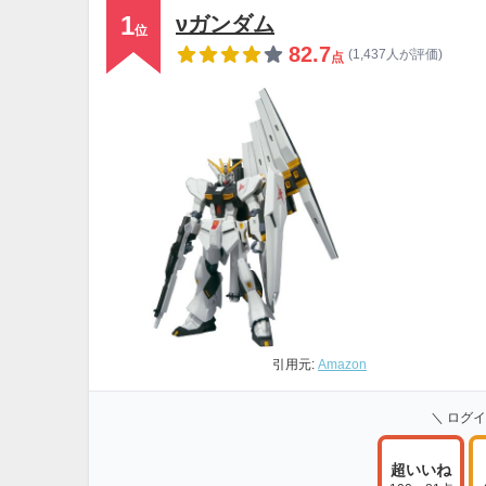
1
νガンダム
位
82.7
(1,437人が評価)
点
引用元:
Amazon
＼ ログ
超いいね