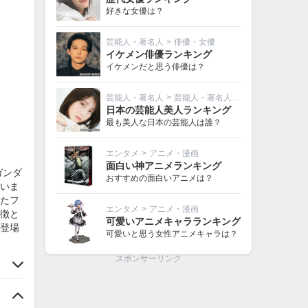
好きな女優は？
芸能人・著名人
>
俳優・女優
イケメン俳優ランキング
イケメンだと思う俳優は？
芸能人・著名人
>
芸能人・著名人その他
日本の芸能人美人ランキング
最も美人な日本の芸能人は誰？
エンタメ
>
アニメ・漫画
面白い神アニメランキング
ガンダ
おすすめの面白いアニメは？
いま
たフ
エンタメ
>
アニメ・漫画
徴と
可愛いアニメキャラランキング
登場
可愛いと思う女性アニメキャラは？
スポンサーリンク