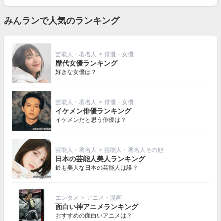
見
る
みんランで人気のランキング
芸能人・著名人
>
俳優・女優
歴代女優ランキング
好きな女優は？
芸能人・著名人
>
俳優・女優
イケメン俳優ランキング
イケメンだと思う俳優は？
芸能人・著名人
>
芸能人・著名人その他
日本の芸能人美人ランキング
最も美人な日本の芸能人は誰？
エンタメ
>
アニメ・漫画
面白い神アニメランキング
おすすめの面白いアニメは？