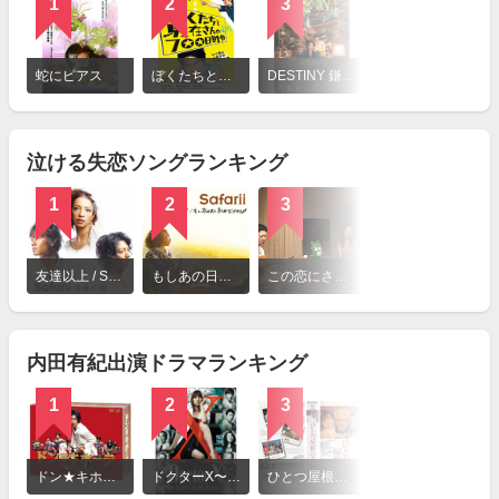
1
2
3
4
詳
細
蛇にピアス
ぼくたちと駐在さんの700日戦争
DESTINY 鎌倉ものがたり
湯を沸かすほどの熱い愛
を
見
る
泣ける失恋ソングランキング
1
2
3
4
詳
細
友達以上 / Safarii
もしあの日に別れなければ / Safarii
この恋にさよなら / Safarii
Moon Crying / 倖田來未
を
見
る
内田有紀出演ドラマランキング
1
2
3
4
詳
細
ドン★キホーテ
ドクターX〜外科医・大門未知子〜
ひとつ屋根の下
最後から二番目の恋
を