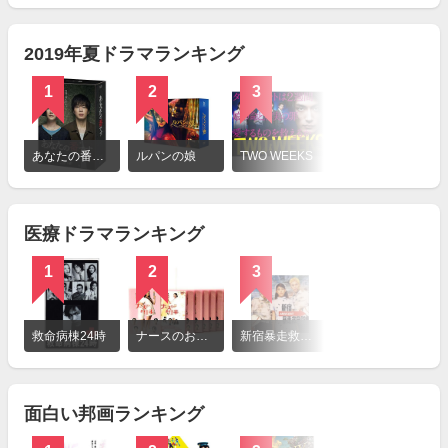
見
る
2019年夏ドラマランキング
1
2
3
4
詳
細
あなたの番です 第2章 反撃編
ルパンの娘
TWO WEEKS
ボイス 110緊急指令室
を
見
る
医療ドラマランキング
1
2
3
4
詳
細
救命病棟24時
ナースのお仕事
新宿暴走救急隊
コウノドリ
を
見
る
面白い邦画ランキング