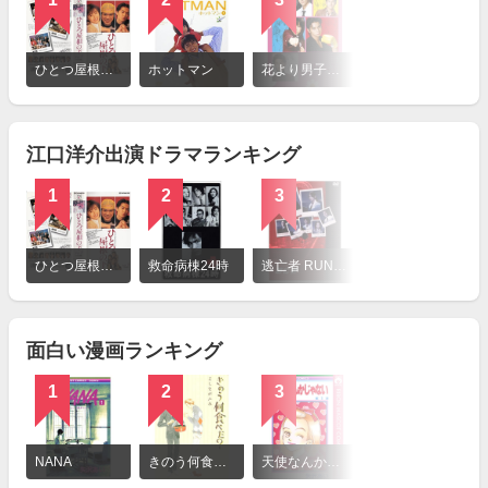
詳
細
ひとつ屋根の下
ホットマン
花より男子（日本版）
1リットルの涙
を
見
る
江口洋介出演ドラマランキング
1
2
3
4
詳
細
ひとつ屋根の下
救命病棟24時
逃亡者 RUNAWAY
白い巨塔（2003年）
を
見
る
面白い漫画ランキング
1
2
3
4
詳
細
NANA
きのう何食べた？
天使なんかじゃない
僕の初恋をキミに捧ぐ
を