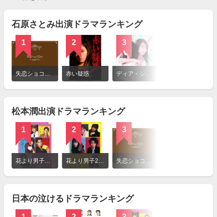
石原さとみ出演ドラマランキング
1
2
3
4
詳
細
失恋ショコラティエ
赤い疑惑
ディア・シスター
5→9〜私に恋したお坊さん〜
を
見
る
松本潤出演ドラマランキング
1
2
3
4
詳
細
花より男子（日本版）
花より男子2リターンズ
失恋ショコラティエ
ラッキーセブン
を
見
る
日本の泣けるドラマランキング
1
2
3
4