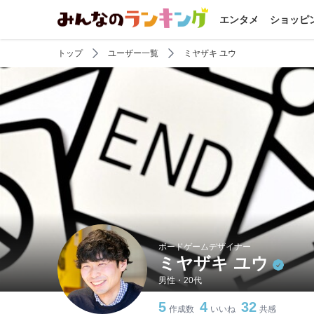
エンタメ
ショッピ
トップ
ユーザー一覧
ミヤザキ ユウ
ボードゲームデザイナー
ミヤザキ ユウ
男性・20代
5
4
32
作成数
いいね
共感