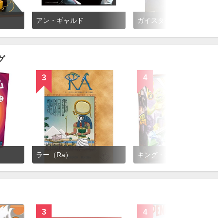
アン・ギャルド
ガイスター（Geister）
グ
3
4
ラー（Ra）
キング・オブ・トーキョー（KingofTo
3
4