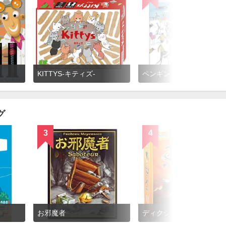
KITTYS-キティズ-
ペンギンパーティ
グ
3
4
お邪魔者
ディクシット