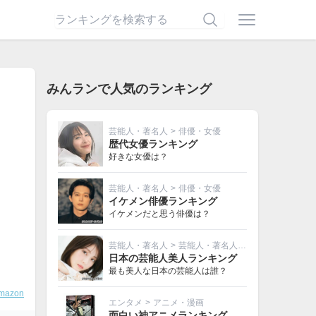
みんランで人気のランキング
芸能人・著名人
>
俳優・女優
歴代女優ランキング
好きな女優は？
芸能人・著名人
>
俳優・女優
イケメン俳優ランキング
イケメンだと思う俳優は？
芸能人・著名人
>
芸能人・著名人その他
日本の芸能人美人ランキング
最も美人な日本の芸能人は誰？
mazon
エンタメ
>
アニメ・漫画
面白い神アニメランキング