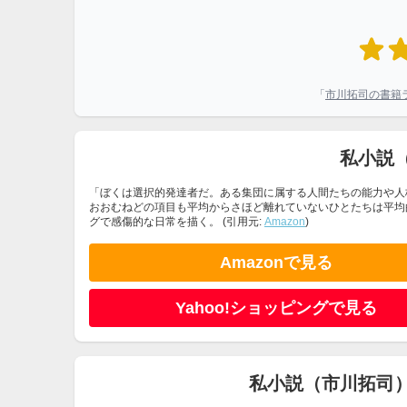
「
市川拓司の書籍
私小説
「ぼくは選択的発達者だ。ある集団に属する人間たちの能力や人
おおむねどの項目も平均からさほど離れていないひとたちは平均
グで感傷的な日常を描く。 (引用元:
Amazon
)
Amazonで見る
Yahoo!ショッピングで見る
私小説（市川拓司