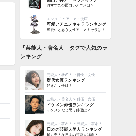
おすすめの面白いアニメは？
エンタメ
>
アニメ・漫画
可愛いアニメキャラランキング
可愛いと思う女性アニメキャラは？
「芸能人・著名人」タグで人気のラ
ンキング
芸能人・著名人
>
俳優・女優
歴代女優ランキング
好きな女優は？
芸能人・著名人
>
俳優・女優
イケメン俳優ランキング
イケメンだと思う俳優は？
芸能人・著名人
>
芸能人・著名人その他
日本の芸能人美人ランキング
最も美人な日本の芸能人は誰？