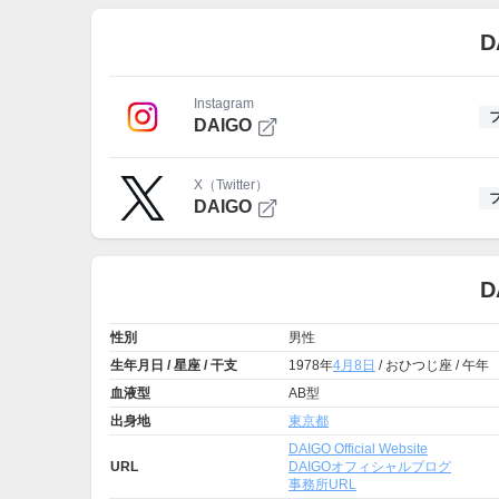
D
Instagram
DAIGO
X（Twitter）
DAIGO
D
性別
男性
生年月日 / 星座 / 干支
1978年
4月8日
/ おひつじ座 / 午年
血液型
AB型
出身地
東京都
DAIGO Official Website
URL
DAIGOオフィシャルブログ
事務所URL