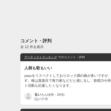
コメント・評判
全 12 件を表示
アーティストランキング
でのコメント・評判
人柄も歌もいい
yasuをリスペクトしておりロック調の曲が多いです
す。根は真面目で努力家などだと感じるし、歌唱力や所
ト活動も応援したくなります。
るい
さん(女性・20代)
5位
の評価