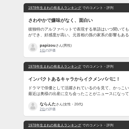
1978年生まれの有名人ランキング
でのコメント・評判
さわやかで嫌味がなく、面白い
彼独特のアルファベットで表現する単語はいつ聞いても
ができ、好感度が高い。元首相の孫の家系の影響もある
papizou
さん(男性)
1位
の評価
1978年生まれの有名人ランキング
でのコメント・評判
インパクトあるキャラからイクメンパパに！
ドラマで俳優として活躍されているのを見て、かっこい
最近は奥様の出産に立ち会ったことがニュースになって
ならんた
さん(女性・20代)
2位
の評価
1978年生まれの有名人ランキング
でのコメント・評判