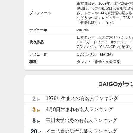
東京都出身。2003年、氷室京介作曲
動開始。母方の祖父は元首相で政
プロフィール
数。ドラマやCMでも活躍の場を広
村どうぶつ園』レギュラー、TBS
「牧場しぼり」』など。
デビュー年
2003年
日本テレビ『天才!志村どうぶつ園
代表作品
CM『カードファイト!!ヴァンガー
CDシングル『CHANGE!!/心配症
デビュー作
CDシングル『MARIA』
職種
タレント・俳優・女優/音楽
DAIGOが
2
1978年生まれの有名人ランキング
位
3
4月8日生まれ有名人ランキング
位
8
玉川大学出身の有名人ランキング
位
20
イエベ春の男性芸能人ランキング
位