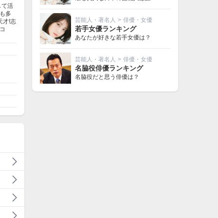
して活
も多
芸能人・著名人
>
俳優・女優
才!志
若手女優ランキング
コ
あなたが好きな若手女優は？
芸能人・著名人
>
俳優・女優
名脇役俳優ランキング
名脇役だと思う俳優は？