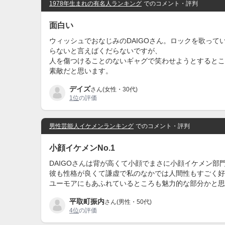
1978年生まれの有名人ランキング
でのコメント・評判
面白い
ウィッシュでおなじみのDAIGOさん。ロックを歌っ
らないと言えばくだらないですが、
人を傷つけることのないギャグで笑わせようとするとこ
素敵だと思います。
デイズ
さん(女性・30代)
1位
の評価
男性芸能人イケメンランキング
でのコメント・評判
小顔イケメンNo.1
DAIGOさんは背が高くて小顔でまさに小顔イケメン部門
彼も性格が良くて謙虚で私のなかでは人間性もすごく好
ユーモアにもあふれているところも魅力的な部分かと思
平取町振内
さん(男性・50代)
4位
の評価