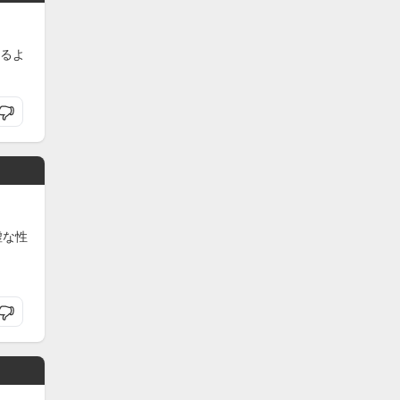
るよ
虚な性