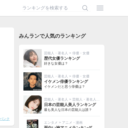
みんランで人気のランキング
芸能人・著名人
>
俳優・女優
歴代女優ランキング
好きな女優は？
芸能人・著名人
>
俳優・女優
イケメン俳優ランキング
イケメンだと思う俳優は？
芸能人・著名人
>
芸能人・著名人その他
日本の芸能人美人ランキング
最も美人な日本の芸能人は誰？
バンク
エンタメ
>
アニメ・漫画
面白い神アニメランキング