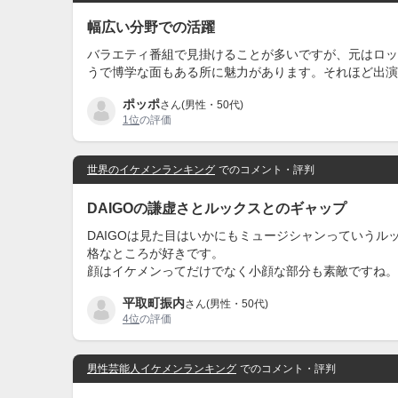
幅広い分野での活躍
バラエティ番組で見掛けることが多いですが、元はロッ
うで博学な面もある所に魅力があります。それほど出演
ポッポ
さん(男性・50代)
1位
の評価
世界のイケメンランキング
でのコメント・評判
DAIGOの謙虚さとルックスとのギャップ
DAIGOは見た目はいかにもミュージシャンっていう
格なところが好きです。
顔はイケメンってだけでなく小顔な部分も素敵ですね。
平取町振内
さん(男性・50代)
4位
の評価
男性芸能人イケメンランキング
でのコメント・評判