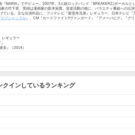
『MARIA』でデビュー。2007年、3人組ロックバンド「BREAKERZ｣ボーカルと
治家の竹下登、実姉は漫画家の影木栄貴。音楽活動の他に、バラエティ番組への出演
げている。主な出演作品に、フジテレビ『新堂本兄弟』レギュラー、日本テレビ『天
『
ラブシャッフル
』、CM『カードファイト!!ヴァンガード』『アメーバピグ』『グリ
』レギュラー
ド』
な彼女』（2014）
ランクインしているランキング