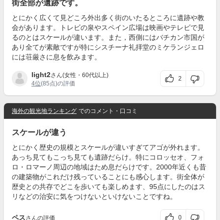
街全部が遺跡です。
とにかく広くて見どころ外出多く街のいたるところに遺跡や教
会があります。トレビの泉やスペイン広場は映画やテレビで見
るのとはスケールが違います。また，西側にはバチカン市国が
あり全てが素敵ですが特にシスチーナ礼拝堂のミケランジェロ
には荘厳さに息を飲みます。
light2
さん(女性・60代以上)
2
4位
(85点)の評価
海外の観光地ランキング
でのコメント・口コミ
スケールが違う
とにかく歴史の規模とスケールが違いすぎてアゴが外れます。
あっち見てもこっち見ても遺跡だらけ。特にコロッセオ、フォ
ロ・ロマーノ周辺の地域はため息だらけです。2000年近くも昔
の建築物がこれだけ残っていることにも感心します。街全体が
歴史との共存でどこを歩いても楽しめます、95点にしたのはス
リなどの治安に気をつけないといけないことですね。
ペス
0
さんの評価