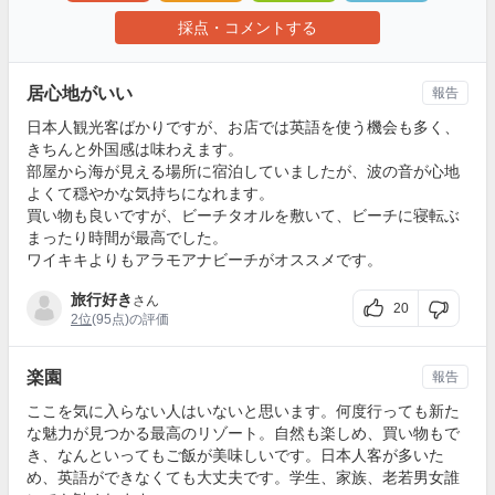
採点・コメントする
居心地がいい
報告
日本人観光客ばかりですが、お店では英語を使う機会も多く、
きちんと外国感は味わえます。
部屋から海が見える場所に宿泊していましたが、波の音が心地
よくて穏やかな気持ちになれます。
買い物も良いですが、ビーチタオルを敷いて、ビーチに寝転ぶ
まったり時間が最高でした。
ワイキキよりもアラモアナビーチがオススメです。
旅行好き
さん
20
2位
(95点)の評価
楽園
報告
ここを気に入らない人はいないと思います。何度行っても新た
な魅力が見つかる最高のリゾート。自然も楽しめ、買い物もで
き、なんといってもご飯が美味しいです。日本人客が多いた
め、英語ができなくても大丈夫です。学生、家族、老若男女誰