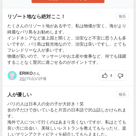
リゾート地なら絶対ここ！
報告
たくさんのリゾート地がある中で、私は物価が安く、海がより
綺麗なバリ島をお勧めします。
インドネシアなど途上国と聞くと、治安など不安に思う人も多
いですが、バリ島は観光地なので、治安は良いですし、とても
フレンドリーな人が多いです。
物価が安いので、マッサージやお土産や食事など、何でも躊躇
することなく贅沢に過ごせるのがポイントです。
ERIKO
さん
4
3位
(70点)の評価
人が優しい
報告
バリの人は日本人の女の子が大好き！笑
女の子だけで歩いていると片言の日本語で沢山話しかけられま
す。
海外で人について行くのはあまり良くないですが、私はとても
良い方に出会い、美味しいレストランを教えてもらったり、楽
しいマリンアクティビティを紹介してもらえました。