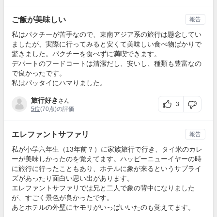
ご飯が美味しい
報告
私はパクチーが苦手なので、東南アジア系の旅行は懸念してい
ましたが、実際に行ってみると安くて美味しい食べ物ばかりで
驚きました。パクチーを食べずに満喫できます。
デパートのフードコートは清潔だし、安いし、種類も豊富なの
で良かったです。
私はパッタイにハマりました。
旅行好き
さん
3
5位
(70点)の評価
エレファントサファリ
報告
私が小学六年生（13年前？）に家族旅行で行き、タイ米のカレ
ーが美味しかったのを覚えてます。ハッピーニューイヤーの時
に旅行に行ったこともあり、ホテルに象が来るというサプライ
ズがあったり面白い思い出があります。
エレファントサファリでは兄と二人で象の背中になりました
が、すごく景色が良かったです。
あとホテルの外壁にヤモリがいっぱいいたのも覚えてます。