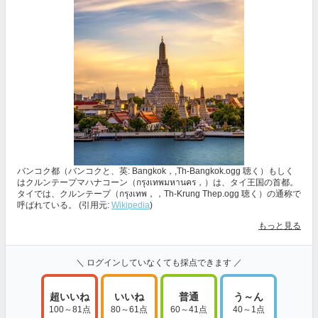
バンコク都（バンコクと、英: Bangkok，,Th-Bangkok.ogg 聴く）もしく
はクルンテープマハナコーン（กรุงเทพมหานคร，）は、タイ王国の首都。
タイでは、クルンテープ（กรุงเทพ，，Th-Krung Thep.ogg 聴く）の通称で
呼ばれている。 (引用元:
Wikipedia
)
もっと見る
＼ ログインしていなくても採点できます ／
超いいね
いいね
普通
う～ん
100～81点
80～61点
60～41点
40～1点