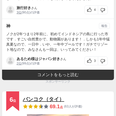
旅行好き
さん
4
3位
(90点)の評価
神
報告
ノクが2年つまり2年前に、初めてインドネシアの島に行った市
です．すごい自然豊かで、動物園があります！．しかも1年中猛
真夏なので、一日中．いや、一年中プールです！ガチでリゾー
ト地なので、みなさんも一回は、いってみてください！
あるため様はジャパン好き
さん
3
2位
(99点)の評価
コメントをもっと読む
スポンサーリンク
6
バンコク（タイ）
位
69.1
(63人が評価)
点