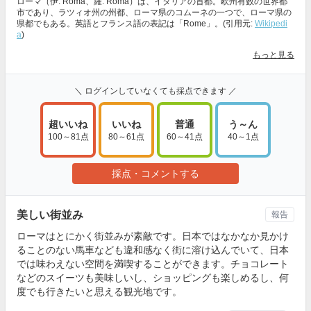
ローマ（伊: Roma、羅: Roma）は、イタリアの首都。欧州有数の世界都
市であり、ラツィオ州の州都、ローマ県のコムーネの一つで、ローマ県の
県都でもある。英語とフランス語の表記は「Rome」。(引用元:
Wikipedi
a
)
もっと見る
＼ ログインしていなくても採点できます ／
超いいね
いいね
普通
う～ん
100～81点
80～61点
60～41点
40～1点
採点・コメントする
美しい街並み
報告
ローマはとにかく街並みが素敵です。日本ではなかなか見かけ
ることのない馬車なども違和感なく街に溶け込んでいて、日本
では味わえない空間を満喫することができます。チョコレート
などのスイーツも美味しいし、ショッピングも楽しめるし、何
度でも行きたいと思える観光地です。