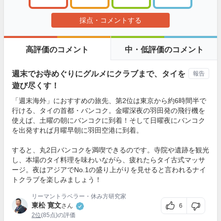
採点・コメントする
高評価のコメント
中・低評価のコメント
週末でお寺めぐりにグルメにクラブまで、タイを
報告
遊び尽くす！
「週末海外」におすすめの旅先、第2位は東京から約6時間半で
行ける、タイの首都・バンコク。金曜深夜の羽田発の飛行機を
使えば、土曜の朝にバンコクに到着！そして日曜夜にバンコク
を出発すれば月曜早朝に羽田空港に到着。
すると、丸2日バンコクを満喫できるのです。寺院や遺跡を観光
し、本場のタイ料理を味わいながら、疲れたらタイ古式マッサ
ージ。夜はアジアでNo.1の盛り上がりを見せると言われるナイ
トクラブを楽しみましょう！
リーマントラベラー・休み方研究家
東松 寛文
6
さん
2位
(85点)の評価