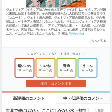
ヴェネツィア（イタリア語: Venezia ( 音声ファイル)）は、イタリア共和国
北東部に位置する都市で、その周辺地域を含む人口約26万人の基礎自治体
（コムーネ）。ヴェネト州の州都、ヴェネツィア県の県都である。ヴの表
記によりベネチアと表記されることもある。 中世にはヴェネツィア共和国
の首都として栄えた都市で、「アドリア海の女王」・「水の都」などの別
名をもつ。英語では「Venice」と呼ばれ、これに由来して日本語でもヴェ
ニス、ベニスと呼ばれることもある。 (引用元:
Wikipedia
)
もっと見る
＼ ログインしていなくても採点できます ／
超いいね
いいね
普通
う～ん
100～81点
80～61点
60～41点
40～1点
採点・コメントする
高評価のコメント
中・低評価のコメント
世界で他にはない、ここにしかない水上都市！
報告