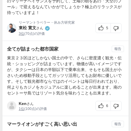
のマリーナベイサンズを予約して、土曜の朝をあの「天空のプ
ール」で迎えるなんていかがでしょうか？極上のリラックスが
待っていますよ！
リーマントラベラー・休み方研究家
東松 寛文
5
さん
3位
(70点)の評価
全てが詰まった都市国家
報告
東京２３区ほどしかない国土の中で、さらに密度濃く観光・伝
統・ショッピングが詰まっています。物価が高いイメージです
が、タクシーは日本の半額以下で乗車出来、そもそも国土が小
さいため移動手段としてガッツリ活用してもお財布に優しいで
す。そして観光都市ならではのイベントは毎日行われており、
何よりもカジノをカジュアルに楽しめることが出来ます。南の
セントーサ島ではリゾート気分を味わうことも出来ます。
Ken
さん
6
1位
(100点)の評価
マーライオンがすごく高い思い出
報告