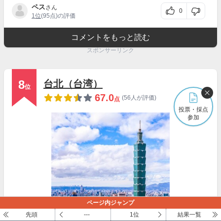
ペス
さん
0
1位
(95点)の評価
コメントをもっと読む
スポンサーリンク
8
台北（台湾）
位
67.0
(56人が評価)
点
投票・採点
参加
ページ内ジャンプ
先頭
---
1位
結果一覧