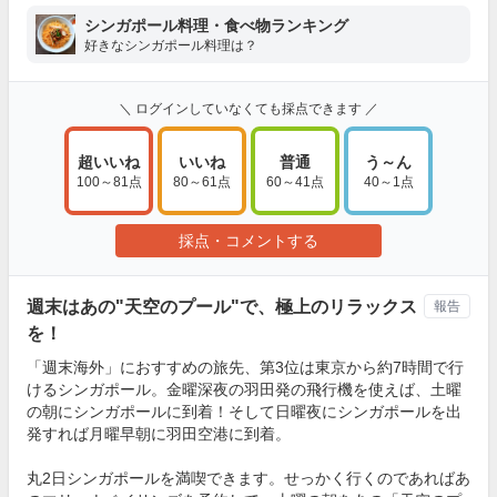
シンガポール料理・食べ物ランキング
好きなシンガポール料理は？
＼ ログインしていなくても採点できます ／
超いいね
いいね
普通
う～ん
100～81点
80～61点
60～41点
40～1点
採点・コメントする
週末はあの"天空のプール"で、極上のリラックス
報告
を！
「週末海外」におすすめの旅先、第3位は東京から約7時間で行
けるシンガポール。金曜深夜の羽田発の飛行機を使えば、土曜
の朝にシンガポールに到着！そして日曜夜にシンガポールを出
発すれば月曜早朝に羽田空港に到着。
丸2日シンガポールを満喫できます。せっかく行くのであればあ