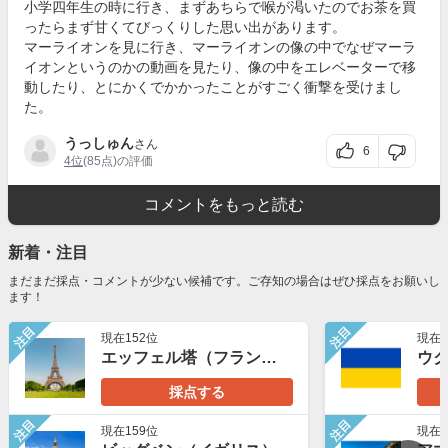
小学四年生の時に行き、まずあちらで喉が渇いたのでお茶を買
ったらまず甘くてびっくりした思い出があります。
マーライオンを見に行き、マーライオンの像の中でなぜマーラ
イオンというのかの動画を見たり、像の中をエレベーターで移
動したり、とにかくでかかったことがすごく衝撃を受けまし
た。
うっしゅん
さん
6
4位
(85点)の評価
コメントをもっと読む
新着・注目
まだまだ採点・コメントが少ない候補です。ご存知の場合はぜひ採点をお願いし
ます！
注目
注目
現在152位
現在1
エッフェル塔（フランス）
ウ
採点する
注目
注目
現在159位
現在3