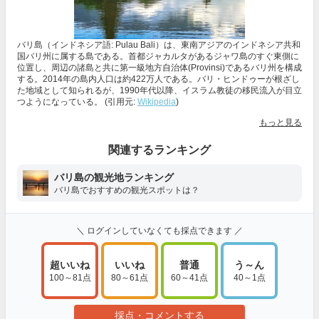
バリ島（インドネシア語: Pulau Bali）は、東南アジアのインドネシア共和
国バリ州に属する島である。首都ジャカルタがあるジャワ島のすぐ東側に
位置し、周辺の諸島と共に第一級地方自治体(Provinsi)であるバリ州を構成
する。2014年の島内人口は約422万人である。バリ・ヒンドゥーが根ざし
た地域として知られるが、1990年代以降、イスラム教徒の移民流入が目立
つようになっている。 (引用元:
Wikipedia
)
もっと見る
関連するランキング
バリ島の観光地ランキング
バリ島でおすすめの観光スポットは？
＼ ログインしていなくても採点できます ／
超いいね
いいね
普通
う～ん
100～81点
80～61点
60～41点
40～1点
採点・コメントする