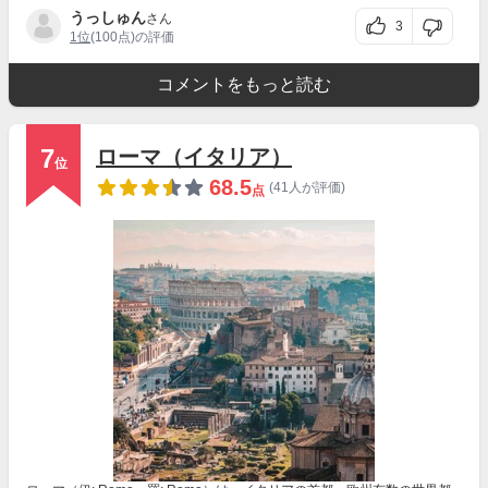
うっしゅん
さん
3
1位
(100点)の評価
コメントをもっと読む
7
ローマ（イタリア）
位
68.5
(41人が評価)
点