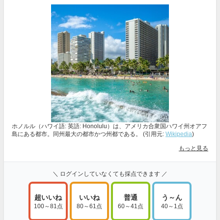
ホノルル（ハワイ語: 英語: Honolulu）は、アメリカ合衆国ハワイ州オアフ
島にある都市。同州最大の都市かつ州都である。 (引用元:
Wikipedia
)
もっと見る
＼ ログインしていなくても採点できます ／
超いいね
いいね
普通
う～ん
100～81点
80～61点
60～41点
40～1点