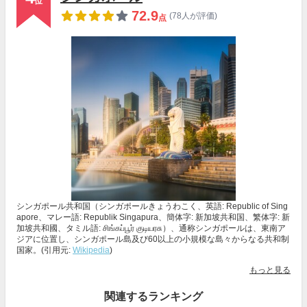
位
72.9
(78人が評価)
点
シンガポール共和国（シンガポールきょうわこく、英語: Republic of Sing
apore、マレー語: Republik Singapura、簡体字: 新加坡共和国、繁体字: 新
加坡共和國、タミル語: சிங்கப்பூர் குடியரசு）、通称シンガポールは、東南ア
ジアに位置し、シンガポール島及び60以上の小規模な島々からなる共和制
国家。(引用元:
Wikipedia
)
もっと見る
関連するランキング