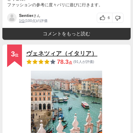
ファッションの参考に度々パリに遊びに行きます。
Sentier
さん
6
1位
(100点)の評価
コメントをもっと読む
3
ヴェネツィア（イタリア）
位
78.3
(91人が評価)
点