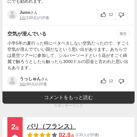
にでも勧めれます。
Juno
さん
12
1位
(100点)の評価
空気が澄んでいる
報告
小学5年の夏行った時にベタベタしない空気だったので、すごく
空気が澄んでていい国だなという思い出があります。あちらで
は星空ツアーに参加して、シルバーソードという花がすごく綺
麗で触ろうとしたら触ったら3000ドルの罰金と言われた思い出
もあります。
うっしゅん
さん
12
3位
(90点)の評価
コメントをもっと読む
スポンサーリンク
2
パリ（フランス）
位
82.8
(135人が評価)
点