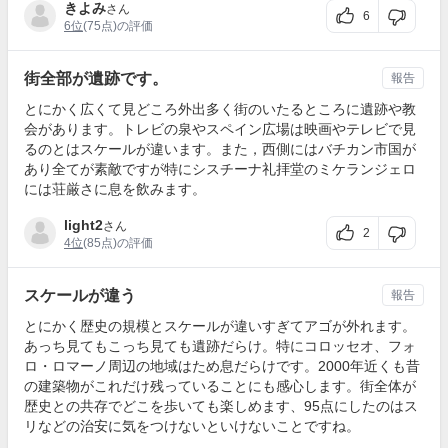
きよみ
さん
6
6位
(75点)の評価
街全部が遺跡です。
報告
とにかく広くて見どころ外出多く街のいたるところに遺跡や教
会があります。トレビの泉やスペイン広場は映画やテレビで見
るのとはスケールが違います。また，西側にはバチカン市国が
あり全てが素敵ですが特にシスチーナ礼拝堂のミケランジェロ
には荘厳さに息を飲みます。
light2
さん
2
4位
(85点)の評価
スケールが違う
報告
とにかく歴史の規模とスケールが違いすぎてアゴが外れます。
あっち見てもこっち見ても遺跡だらけ。特にコロッセオ、フォ
ロ・ロマーノ周辺の地域はため息だらけです。2000年近くも昔
の建築物がこれだけ残っていることにも感心します。街全体が
歴史との共存でどこを歩いても楽しめます、95点にしたのはス
リなどの治安に気をつけないといけないことですね。