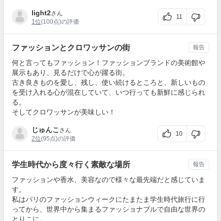
light2
さん
11
1位
(100点)の評価
ファッションとクロワッサンの街
報告
何と言ってもファッション！ファッションブランドの美術館や
展示もあり、見るだけで心が躍る街。
古き良きものを愛し、残し、使い続けるところと、新しいもの
を受け入れる心が混在していて、いつ行っても新鮮に感じられ
る。
そしてクロワッサンが美味しい！
じゅんこ
さん
10
2位
(95点)の評価
学生時代から度々行く素敵な場所
報告
ファッションや香水、美容なので様々な最先端だと感じていま
す。
私はパリのファッションウィークにたまたま学生時代旅行に行
ってから、世界中から集まるファッショナブルで自由な世界の
とりこに。