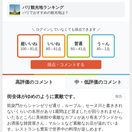
パリ観光地ランキング
パリでおすすめの観光地は？
＼ ログインしていなくても採点できます ／
超いいね
いいね
普通
う～ん
100～81点
80～61点
60～41点
40～1点
採点・コメントする
高評価のコメント
中・低評価のコメント
街全体がゆめのように素敵です。
報告
凱旋門からシャンゼリゼ通り，ルーブル，セーヌ川と書ききれ
ないくらいの名所があり1週間ほど居ましたが回りきれません。
いたるところに美術館や素敵なカフェがあり有名ブランドから
お洒落な雑貨屋さん，マルシェなど素敵なお店が溢れていま
す。レストランも豊富で世界中の料理が楽しめます。