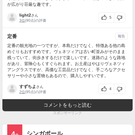
が広がり荘厳な趣です。
light2
さん
5
3位
(90点)の評価
定番
報告
定番の観光地の一つですが、本島だけでなく、特徴ある他の島
めぐりもおすすめです。ヴェネツィアは古い町並みがそのまま
残っていて、街歩きするだけで楽しいです。迷路のような路地
があり、冒険心もくすぐられます。お土産はやはりヴェネツィ
アングラスですが、高価な工芸品だけでなく、手ごろなアクセ
サリーや小さな置物もあるので、購入しやすいです。
すずちよ
さん
4
2位
(95点)の評価
コメントをもっと読む
スポンサーリンク
4
シンガポール