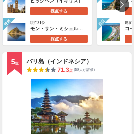
ビッグベン（イギリス）
採点する
注目
注目
現在31位
現在1
モン・サン・ミシェル（フランス）
採点する
5
バリ島（インドネシア）
位
71.3
(58人が評価)
点