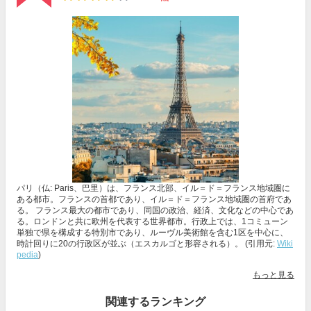
パリ（仏: Paris、巴里）は、フランス北部、イル＝ド＝フランス地域圏に
ある都市。フランスの首都であり、イル＝ド＝フランス地域圏の首府であ
る。 フランス最大の都市であり、同国の政治、経済、文化などの中心であ
る。ロンドンと共に欧州を代表する世界都市。行政上では、1コミューン
単独で県を構成する特別市であり、ルーヴル美術館を含む1区を中心に、
時計回りに20の行政区が並ぶ（エスカルゴと形容される）。 (引用元:
Wiki
pedia
)
もっと見る
関連するランキング