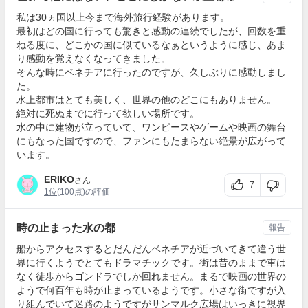
私は30ヵ国以上今まで海外旅行経験があります。
最初はどの国に行っても驚きと感動の連続でしたが、回数を重
ねる度に、どこかの国に似ているなぁというように感じ、あま
り感動を覚えなくなってきました。
そんな時にベネチアに行ったのですが、久しぶりに感動しまし
た。
水上都市はとても美しく、世界の他のどこにもありません。
絶対に死ぬまでに行って欲しい場所です。
水の中に建物が立っていて、ワンピースやゲームや映画の舞台
にもなった国ですので、ファンにもたまらない絶景が広がって
います。
ERIKO
さん
7
1位
(100点)の評価
時の止まった水の都
報告
船からアクセスするとだんだんベネチアが近づいてきて違う世
界に行くようでとてもドラマチックです。街は昔のままで車は
なく徒歩からゴンドラでしか回れません。まるで映画の世界の
ようで何百年も時が止まっているようです。小さな街ですが入
り組んでいて迷路のようですがサンマルク広場はいっきに視界