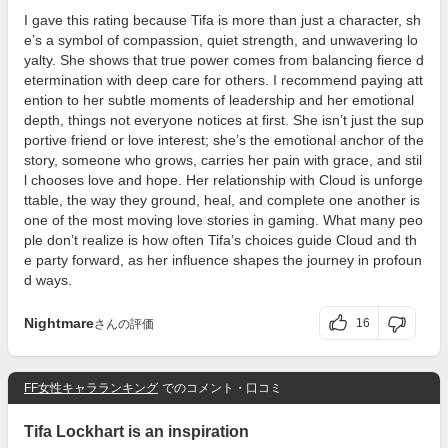
I gave this rating because Tifa is more than just a character, sh
e’s a symbol of compassion, quiet strength, and unwavering lo
yalty. She shows that true power comes from balancing fierce d
etermination with deep care for others. I recommend paying att
ention to her subtle moments of leadership and her emotional
depth, things not everyone notices at first. She isn’t just the sup
portive friend or love interest; she’s the emotional anchor of the
story, someone who grows, carries her pain with grace, and stil
l chooses love and hope. Her relationship with Cloud is unforge
ttable, the way they ground, heal, and complete one another is
one of the most moving love stories in gaming. What many peo
ple don’t realize is how often Tifa’s choices guide Cloud and th
e party forward, as her influence shapes the journey in profoun
d ways.
Nightmare
16
さんの評価
FF女性キャラランキング
でのコメント・口コミ
Tifa Lockhart is an inspiration