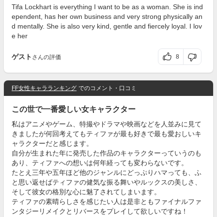
Tifa Lockhart is everything I want to be as a woman. She is ind
ependent, has her own business and very strong physically an
d mentally. She is also very kind, gentle and fiercely loyal. I lov
e her
ゲスト
8
さんの評価
FF女性キャラランキング
でのコメント・口コミ
この世で一番愛しい女キャラクター
私はアニメやゲーム、特撮やドラマや映画などを人並みに見て
きましたが何回考えてもティファが最も好きで最も愛おしいキ
ャラクターだと感じます。
自分が生まれた年に発売した作品のキャラクターっていうのも
あり、ティファへの想いは何年経っても変わらないです。
たとえ三年や五年ほど他のジャンルにどっぷりハマっても、ふ
と思い返せばティファの健気な振る舞いやルックスの美しさ、
そして彼女の格別な心に魅了されてしまいます。
ティファの素晴らしさを感じたい人は是非ともファイナルファ
ンタジーリメイクとリバースをプレイして欲しいですね！