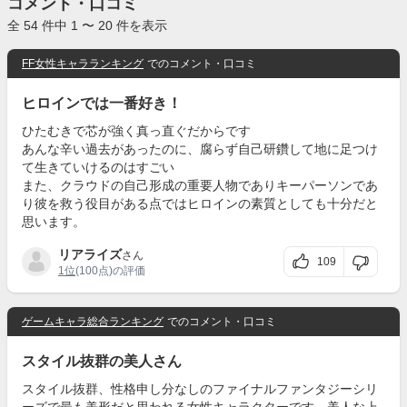
コメント・口コミ
全 54 件中 1 〜 20 件を表示
FF女性キャラランキング
でのコメント・口コミ
ヒロインでは一番好き！
ひたむきで芯が強く真っ直ぐだからです
あんな辛い過去があったのに、腐らず自己研鑽して地に足つけ
て生きていけるのはすごい
また、クラウドの自己形成の重要人物でありキーパーソンであ
り彼を救う役目がある点ではヒロインの素質としても十分だと
思います。
リアライズ
さん
109
1位
(100点)の評価
ゲームキャラ総合ランキング
でのコメント・口コミ
スタイル抜群の美人さん
スタイル抜群、性格申し分なしのファイナルファンタジーシリ