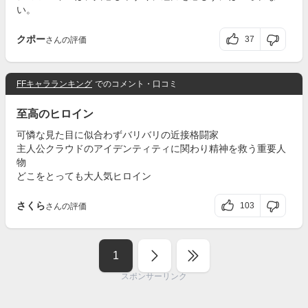
い。
クポー
37
さんの評価
FFキャラランキング
でのコメント・口コミ
至高のヒロイン
可憐な見た目に似合わずバリバリの近接格闘家
主人公クラウドのアイデンティティに関わり精神を救う重要人
物
どこをとっても大人気ヒロイン
さくら
103
さんの評価
1
スポンサーリンク