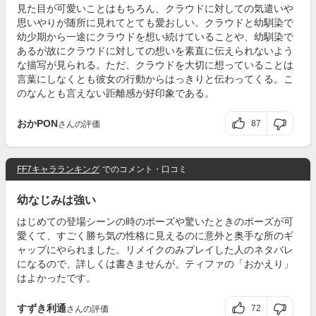
見た目が可愛いことはもちろん、クラウドに対しての気遣いや
思いやりが随所に見れてとても愛おしい。クラウドと幼馴染で
幼少期から一途にクラウドを想い続けていることや、幼馴染で
あるが故にクラウドに対しての想いを素直に伝えられないよう
な描写が見られる。ただ、クラウドを大切に想っていることは
言葉にしなくとも彼女の行動からはっきりと伝わってくる。こ
のなんとも言えない距離感が好印象である。
おかPON
87
さんの評価
FF7キャラランキング
でのコメント・口コミ
幼なじみは強い
はじめての登場シーンの時のポーズや驚いたときのポーズが可
愛くて、すごく勝ち気の性格に見えるのに意外と奥手な所のギ
ャップにやられました。リメイクのみプレイした人のネタバレ
になるので、詳しくは書きませんが、ティファの「おかえり」
はよかったです。
すずき利通
72
さんの評価