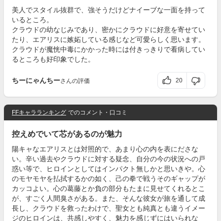
美人でスタイル抜群で、強そうだけどナイーブな一面を持って
いるところ。
クラウドの幼なじみであり、密かにクラウドに好意を寄せてい
たり、エアリスに嫉妬している感じなど可愛らしく思います。
クラウドが魔恍中毒にかかった時には付きっきりで看病してい
るところも好印象でした。
ちーにゃんちー
20
さんの評価
FFキャラランキング
でのコメント・口コミ
控えめでいて芯があるのが魅力
陽キャなエアリスとは対照的で、あまり心の内を表にださな
い。辛い過去やクラウドに対する疑念、自分の今の状況への戸
惑い等で、ヒロインとしてはインパクト無しかと思いきや。心
のモヤモヤを払拭するかの如く、己の拳で戦うそのギャップが
カッコよい。心の葛藤とか負の部分もたまに見せてくれるとこ
が、すごく人間臭さがある。また、そんな彼女が旅を通して成
長し、クラウドを救ったわけで、聖女とも純真とも違うイメー
ジのヒロインは、共感しやすく、魅力を感じずにはいられな