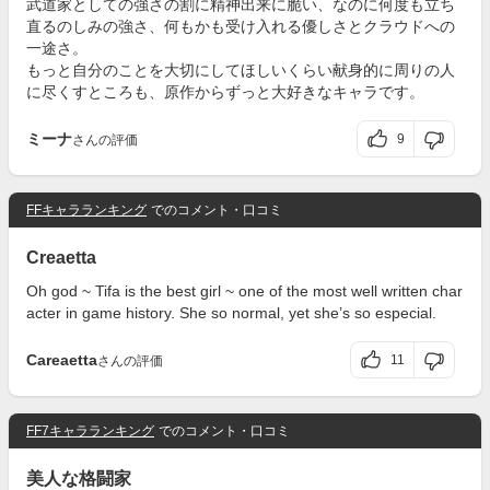
武道家としての強さの割に精神出来に脆い、なのに何度も立ち
直るのしみの強さ、何もかも受け入れる優しさとクラウドへの
一途さ。
もっと自分のことを大切にしてほしいくらい献身的に周りの人
に尽くすところも、原作からずっと大好きなキャラです。
ミーナ
9
さんの評価
FFキャラランキング
でのコメント・口コミ
Creaetta
Oh god ~ Tifa is the best girl ~ one of the most well written char
acter in game history. She so normal, yet she’s so especial.
Careaetta
11
さんの評価
FF7キャラランキング
でのコメント・口コミ
美人な格闘家