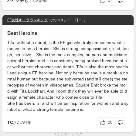
バイク好き
27
さんの評価
FF女性キャラランキング
でのコメント・口コミ
Best Heroine
Tifa, without a doubt, is the FF girl who truly embodies what it
means to be a heroine. She is strong, compassionate, kind, tou
gh, sensitive... She is the most complex, human and multidime
nsional heroine and it is constantly being praised because of h
er well written character and depth. Tifa is also the most specia
l and unique FF heroine. Not only because she is a monk, a no
rmal human but because she subverted (and still does) the ste
reotypes of women in videogames. Square Enix broke the mol
d with Tifa Lockhart. And I dont think they will ever be able to d
esign a female character who comes close to Tifa.
She has been, is, and will be an inspiration for women and a sy
mbol of what a strong female heroine is.
TC
20
さんの評価
スポンサーリンク