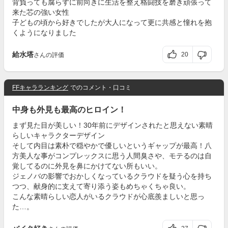
背負っても腐らずに前向きに生活を整え格闘技を磨き頑張って
来た芯の強い女性
子どもの頃から好きでしたが大人になって更に共感と憧れを抱
くようになりました
給水塔
20
さんの評価
FFキャラランキング
でのコメント・口コミ
中身も外見も最高のヒロイン！
まず見た目が美しい！30年前にデザインされたと思えない素晴
らしいキャラクターデザイン
そして内目は素朴で穏やかで優しいというギャップが最高！八
方美人な事がコンプレックスに思う人間臭さや、モテるのは自
覚してるのに外見を鼻にかけてない所もいい。
ジェノバの影響でおかしくなっているクラウドを疑う心を持ち
つつ、献身的に支えて寄り添う姿もめちゃくちゃ良い。
こんな素晴らしい恋人がいるクラウドが心底羨ましいと思っ
た…。