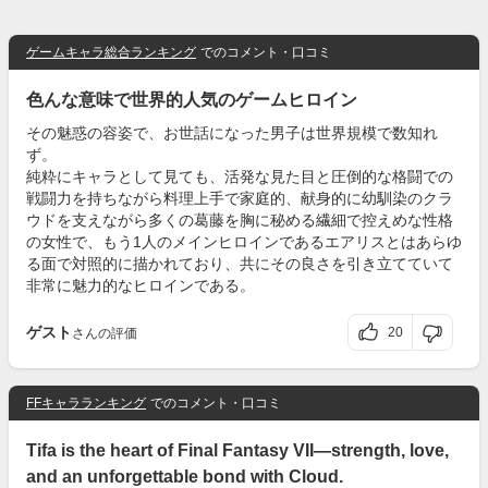
ゲームキャラ総合ランキング
でのコメント・口コミ
色んな意味で世界的人気のゲームヒロイン
その魅惑の容姿で、お世話になった男子は世界規模で数知れ
ず。
純粋にキャラとして見ても、活発な見た目と圧倒的な格闘での
戦闘力を持ちながら料理上手で家庭的、献身的に幼馴染のクラ
ウドを支えながら多くの葛藤を胸に秘める繊細で控えめな性格
の女性で、もう1人のメインヒロインであるエアリスとはあらゆ
る面で対照的に描かれており、共にその良さを引き立てていて
非常に魅力的なヒロインである。
ゲスト
20
さんの評価
FFキャラランキング
でのコメント・口コミ
Tifa is the heart of Final Fantasy VII—strength, love,
and an unforgettable bond with Cloud.