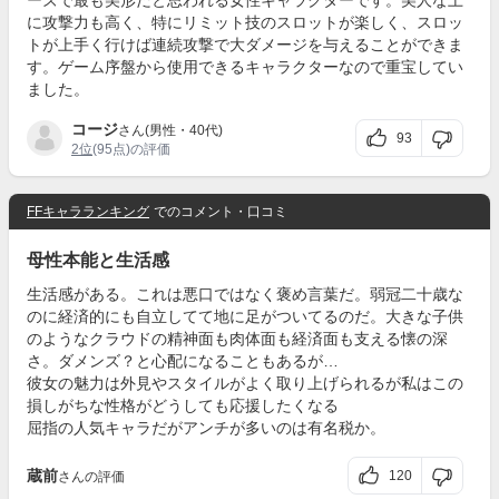
ーズで最も美形だと思われる女性キャラクターです。美人な上
に攻撃力も高く、特にリミット技のスロットが楽しく、スロッ
トが上手く行けば連続攻撃で大ダメージを与えることができま
す。ゲーム序盤から使用できるキャラクターなので重宝してい
ました。
コージ
さん(男性・40代)
93
2位
(95点)の評価
FFキャラランキング
でのコメント・口コミ
母性本能と生活感
生活感がある。これは悪口ではなく褒め言葉だ。弱冠二十歳な
のに経済的にも自立してて地に足がついてるのだ。大きな子供
のようなクラウドの精神面も肉体面も経済面も支える懐の深
さ。ダメンズ？と心配になることもあるが…
彼女の魅力は外見やスタイルがよく取り上げられるが私はこの
損しがちな性格がどうしても応援したくなる
屈指の人気キャラだがアンチが多いのは有名税か。
蔵前
120
さんの評価