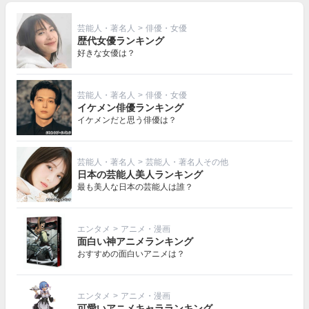
芸能人・著名人
>
俳優・女優
歴代女優ランキング
好きな女優は？
芸能人・著名人
>
俳優・女優
イケメン俳優ランキング
イケメンだと思う俳優は？
芸能人・著名人
>
芸能人・著名人その他
日本の芸能人美人ランキング
最も美人な日本の芸能人は誰？
エンタメ
>
アニメ・漫画
面白い神アニメランキング
おすすめの面白いアニメは？
エンタメ
>
アニメ・漫画
可愛いアニメキャラランキング