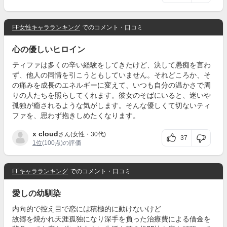
FF女性キャラランキング
でのコメント・口コミ
心の優しいヒロイン
ティファは多くの辛い経験をしてきたけど、決して愚痴を言わ
ず、他人の同情を引こうともしていません。それどころか、そ
の痛みを成長のエネルギーに変えて、いつも自分の温かさで周
りの人たちを照らしてくれます。彼女のそばにいると、迷いや
孤独が癒されるような気がします。そんな優しくて切ないティ
ファを、思わず抱きしめたくなります。
x cloud
さん(女性・30代)
37
1位
(100点)の評価
FFキャラランキング
でのコメント・口コミ
愛しの幼馴染
内向的で控え目で恋には積極的に動けないけど
故郷を焼かれ天涯孤独になり深手を負った治療費による借金を