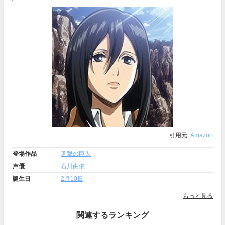
引用元:
Amazon
登場作品
進撃の巨人
声優
石川由依
誕生日
2月10日
もっと見る
関連するランキング