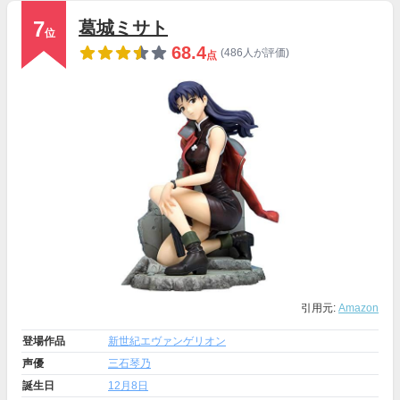
7
葛城ミサト
位
68.4
(486人が評価)
点
引用元:
Amazon
登場作品
新世紀エヴァンゲリオン
声優
三石琴乃
誕生日
12月8日