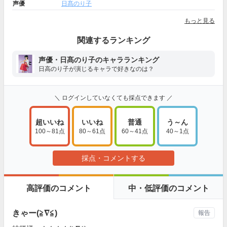
声優
日髙のり子
もっと見る
関連するランキング
声優・日髙のり子のキャラランキング
日高のり子が演じるキャラで好きなのは？
＼ ログインしていなくても採点できます ／
超いいね
いいね
普通
う～ん
100～81点
80～61点
60～41点
40～1点
採点・コメントする
高評価のコメント
中・低評価のコメント
きゃー(≧∇≦)
報告