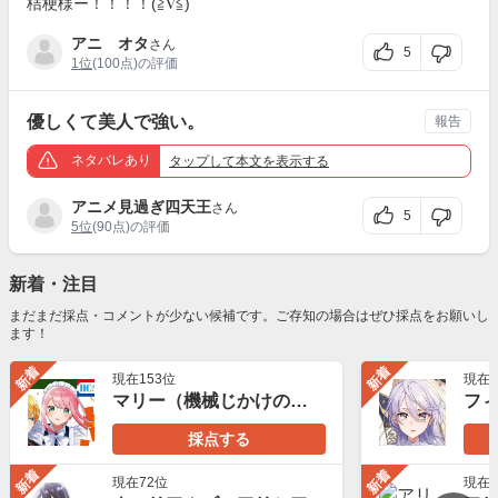
桔梗様ー！！！！(≧∇≦)
アニ オタ
さん
5
1位
(100点)の評価
優しくて美人で強い。
報告
ネタバレあり
タップ
して本文を表示する
アニメ見過ぎ四天王
さん
5
5位
(90点)の評価
新着・注目
まだまだ採点・コメントが少ない候補です。ご存知の場合はぜひ採点をお願いし
ます！
新着
新着
現在153位
現在1
マリー（機械じかけのマリー）
フ
採点する
新着
新着
現在72位
現在1