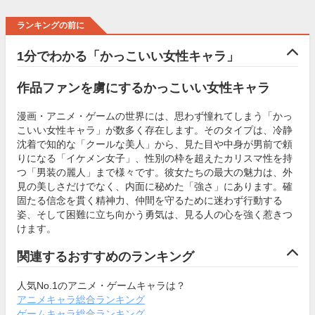
ランキングの前に
1分でわかる「かっこいい女性キャラ」
作品ファンを虜にするかっこいい女性キャラ
漫画・アニメ・ゲームの世界には、思わず憧れてしまう「かっ
こいい女性キャラ」が数多く存在します。そのタイプは、冷静
沈着で知的な「クールな美人」から、見た目や中身が男前で頼
りになる「イケメン女子」、性別の枠を超えたカリスマ性を持
つ「男装の麗人」まで様々です。彼女たちの最大の魅力は、外
見の美しさだけでなく、内面に秘めた「強さ」にあります。確
固たる信念を貫く精神力、仲間を守るために迷わず行動する
姿、そして困難に立ち向かう勇気は、見る人の心を強く惹きつ
けます。
関連するおすすめのランキング
人気No.1のアニメ・ゲームキャラは？
アニメキャラ総合ランキング
ゲームキャラ総合ランキング