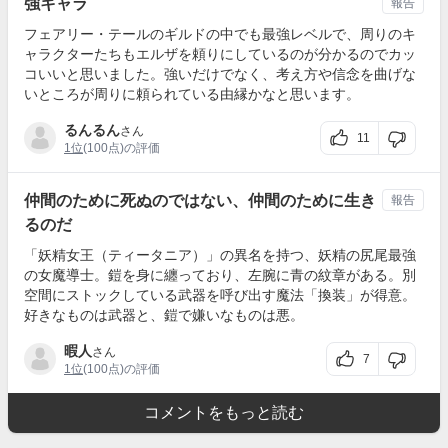
強キャラ
報告
フェアリー・テールのギルドの中でも最強レベルで、周りのキ
ャラクターたちもエルザを頼りにしているのが分かるのでカッ
コいいと思いました。強いだけでなく、考え方や信念を曲げな
いところが周りに頼られている由縁かなと思います。
るんるん
さん
11
1位
(100点)の評価
仲間のために死ぬのではない、仲間のために生き
報告
るのだ
「妖精女王（ティータニア）」の異名を持つ、妖精の尻尾最強
の女魔導士。鎧を身に纏っており、左腕に青の紋章がある。別
空間にストックしている武器を呼び出す魔法「換装」が得意。
好きなものは武器と、鎧で嫌いなものは悪。
暇人
さん
7
1位
(100点)の評価
コメントをもっと読む