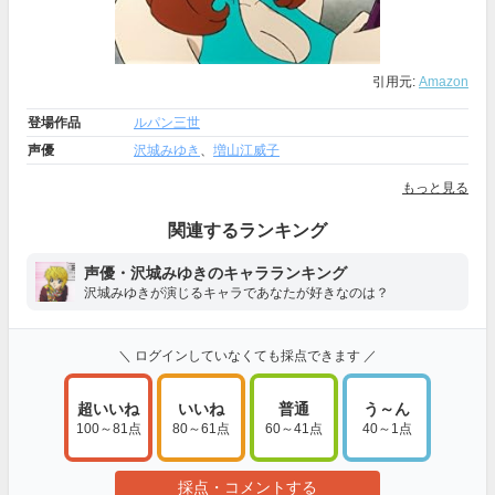
引用元:
Amazon
登場作品
ルパン三世
声優
沢城みゆき
、
増山江威子
もっと見る
関連するランキング
声優・沢城みゆきのキャラランキング
沢城みゆきが演じるキャラであなたが好きなのは？
＼ ログインしていなくても採点できます ／
超いいね
いいね
普通
う～ん
100～81点
80～61点
60～41点
40～1点
採点・コメントする