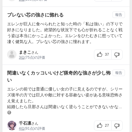
ブレない芯の強さに惚れる
報告
エレンが巨人に食べられたと知った時の「私は強い」の下りで
好きになりました。絶望的な状況下でも心が折れることなく戦
う姿は本当にかっこよかった。エレンをひたむきに想っていて
凄く健気な人。ブレない芯の強さに憧れます。
まきこ
さん
37
3位
(75点)の評価
間違いなくカッコいいけど猟奇的な強さが少し怖
報告
い
エレンの前では普通に優しい女の子に見えるのですが、シリー
ズ後半の方では巨人や敵に対する容赦ない姿がある意味恐怖さ
え覚えました。
結婚したら旦那さんは間違いなく逆らうことができないかな...
😅
千石凛
さん
27
4位
(91点)の評価