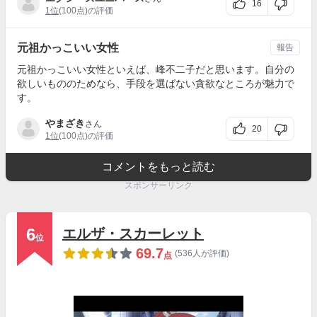
16
1位
(100点)の評価
元祖かっこいい女性
報告
元祖かっこいい女性といえば、峰不二子だと思います。自分の
欲しいもののためなら、手段を選ばない貪欲なところが魅力で
す。
やまざき
さん
20
1位
(100点)の評価
コメントをもっと読む
スポンサーリンク
6
エルザ・スカーレット
位
69.7
(536人が評価)
点