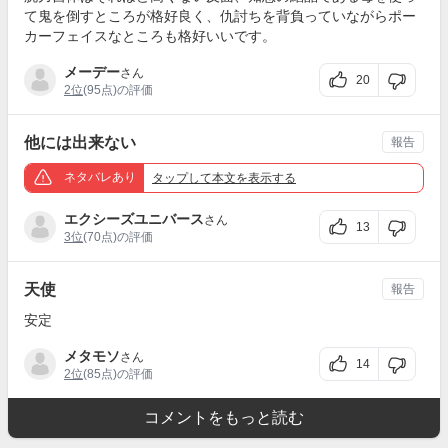
て鬼を倒すところが格好良く、仇討ちを背負っていながらポー
カーフェイスなところも格好いいです。
メーデー
さん
20
2位
(95点)の評価
他には出来ない
報告
ネタバレあり
タップ
して本文を表示する
エクシーズユニバース
さん
13
3位
(70点)の評価
天使
報告
安定
メタモソ
さん
14
2位
(85点)の評価
コメントをもっと読む