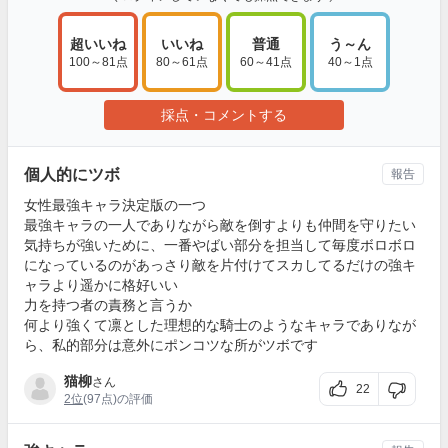
超いいね
いいね
普通
う～ん
100～81点
80～61点
60～41点
40～1点
採点・コメントする
個人的にツボ
報告
女性最強キャラ決定版の一つ
最強キャラの一人でありながら敵を倒すよりも仲間を守りたい
気持ちが強いために、一番やばい部分を担当して毎度ボロボロ
になっているのがあっさり敵を片付けてスカしてるだけの強キ
ャラより遥かに格好いい
力を持つ者の責務と言うか
何より強くて凛とした理想的な騎士のようなキャラでありなが
ら、私的部分は意外にポンコツな所がツボです
猫柳
さん
22
2位
(97点)の評価