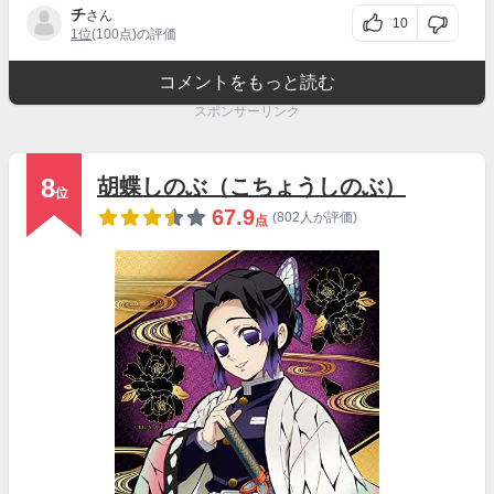
チ
さん
10
1位
(100点)の評価
コメントをもっと読む
スポンサーリンク
8
胡蝶しのぶ（こちょうしのぶ）
位
67.9
(802人が評価)
点