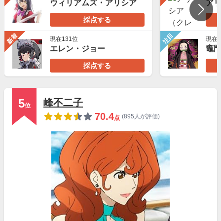
ウィリアムズ・アリシア
採点する
新着
注目
現在131位
現在3
エレン・ジョー
採点する
5
峰不二子
位
70.4
(895人が評価)
点