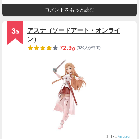
コメントをもっと読む
3
アスナ（ソードアート・オンライ
位
ン）
72.9
(520人が評価)
点
引用元:
Amazon