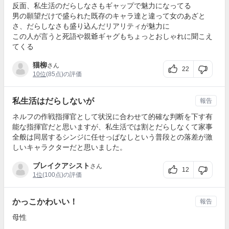
反面、私生活のだらしなさもギャップで魅力になってる
男の願望だけで盛られた既存のキャラ達と違って女のあざと
さ、だらしなさも盛り込んだリアリティが魅力に
この人が言うと死語や親爺ギャグもちょっとおしゃれに聞こえ
てくる
猫柳
さん
22
10位
(85点)の評価
私生活はだらしないが
報告
ネルフの作戦指揮官として状況に合わせて的確な判断を下す有
能な指揮官だと思いますが、私生活では割とだらしなくて家事
全般は同居するシンジに任せっぱなしという普段との落差が激
しいキャラクターだと思いました。
ブレイクアシスト
さん
12
1位
(100点)の評価
かっこかわいい！
報告
母性