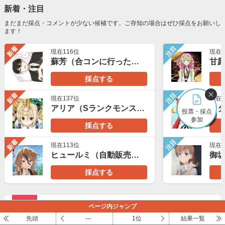
新着・注目
まだまだ採点・コメントが少ない候補です。ご存知の場合はぜひ採点をお願いし
ます！
新着
注目
現在116位
現在4
蘇芳（合コンに行ったら女がいなかった話）
採点する
新着
注目
現在137位
現在9
アリア（Sランクモンスターの《ベヒーモス》だけど、猫と間違われてエルフ娘の騎士として暮らしてます）
ウタ
投票・採点
参加
採点する
新着
注目
現在113位
現在5
ヒュールミ（自動販売機に生まれ変わった俺は迷宮を彷徨う）
御
採点する
ページ内ジャンプ
9
オリヴィエ・ミラ・アームストロン
位
先頭
---
1位
結果一覧
グ