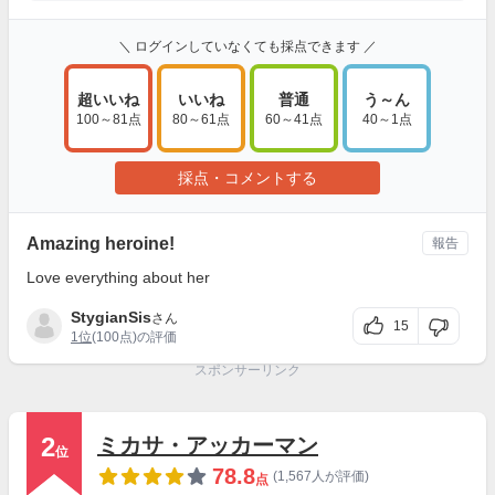
＼ ログインしていなくても採点できます ／
超いいね
いいね
普通
う～ん
100～81点
80～61点
60～41点
40～1点
採点・コメントする
Amazing heroine!
報告
Love everything about her
StygianSis
さん
15
1位
(100点)の評価
スポンサーリンク
2
ミカサ・アッカーマン
位
78.8
(1,567人が評価)
点