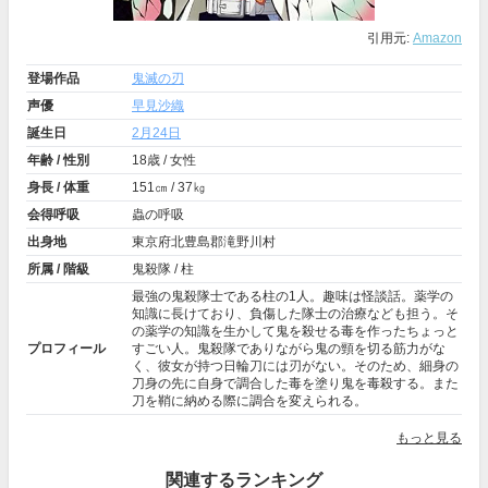
引用元:
Amazon
登場作品
鬼滅の刃
声優
早見沙織
誕生日
2月24日
年齢 / 性別
18歳 / 女性
身長 / 体重
151㎝ / 37㎏
会得呼吸
蟲の呼吸
出身地
東京府北豊島郡滝野川村
所属 / 階級
鬼殺隊 / 柱
最強の鬼殺隊士である柱の1人。趣味は怪談話。薬学の
知識に長けており、負傷した隊士の治療なども担う。そ
の薬学の知識を生かして鬼を殺せる毒を作ったちょっと
プロフィール
すごい人。鬼殺隊でありながら鬼の頸を切る筋力がな
く、彼女が持つ日輪刀には刃がない。そのため、細身の
刀身の先に自身で調合した毒を塗り鬼を毒殺する。また
刀を鞘に納める際に調合を変えられる。
もっと見る
関連するランキング