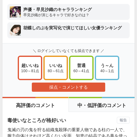
声優・早見沙織のキャラランキング
早見沙織が演じるキャラで好きなのは？
胡蝶しのぶを実写化で演じてほしい女優ランキング
＼ ログインしていなくても採点できます ／
超いいね
いいね
普通
う～ん
100～81点
80～61点
60～41点
40～1点
採点・コメントする
高評価のコメント
中・低評価のコメント
毒使いなところが格好いい
報告
鬼滅の刃の鬼を狩る組織鬼殺隊の重要人物である柱の一人で、
腕力自体はそれほど高くない反面、知恵の結晶である毒を使っ