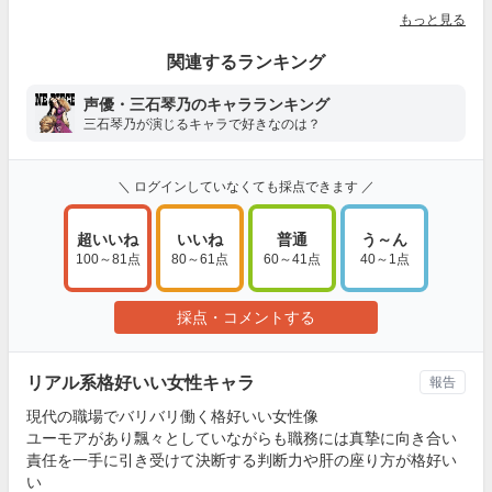
もっと見る
関連するランキング
声優・三石琴乃のキャラランキング
三石琴乃が演じるキャラで好きなのは？
＼ ログインしていなくても採点できます ／
超いいね
いいね
普通
う～ん
100～81点
80～61点
60～41点
40～1点
採点・コメントする
リアル系格好いい女性キャラ
報告
現代の職場でバリバリ働く格好いい女性像
ユーモアがあり飄々としていながらも職務には真摯に向き合い
責任を一手に引き受けて決断する判断力や肝の座り方が格好い
い