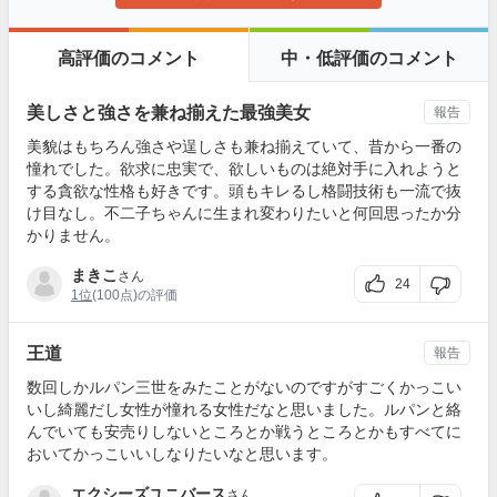
高評価のコメント
中・低評価のコメント
美しさと強さを兼ね揃えた最強美女
報告
美貌はもちろん強さや逞しさも兼ね揃えていて、昔から一番の
憧れでした。欲求に忠実で、欲しいものは絶対手に入れようと
する貪欲な性格も好きです。頭もキレるし格闘技術も一流で抜
け目なし。不二子ちゃんに生まれ変わりたいと何回思ったか分
かりません。
まきこ
さん
24
1位
(100点)の評価
王道
報告
数回しかルパン三世をみたことがないのですがすごくかっこい
いし綺麗だし女性が憧れる女性だなと思いました。ルパンと絡
んでいても安売りしないところとか戦うところとかもすべてに
おいてかっこいいしなりたいなと思います。
エクシーズユニバース
さん