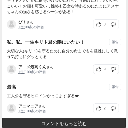
キリトとのために命をかけ会いに行ったり助けに行くのがかっ
こいい！お顔も可愛いし性格も乙女な時あるのにたまにアスナ
ちゃんの強さを感じるシーンがある！
ぴ！
さん
3
1位
(98点)の評価
私、私、一生キリト君の隣にいたい！
報告
大切な人(キリト)を守るために自分の命までもを犠牲にして戦
う気持ちにグッとくる
アニメ最高くん
さん
9
1位
(100点)の評価
最高
報告
主人公を守るヒロインかっこよすぎる❤️
アニマニア
さん
2
1位
(100点)の評価
コメントをもっと読む