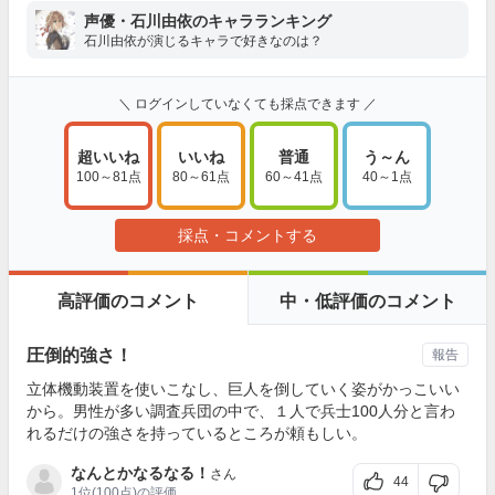
声優・石川由依のキャラランキング
石川由依が演じるキャラで好きなのは？
＼ ログインしていなくても採点できます ／
超いいね
いいね
普通
う～ん
100～81点
80～61点
60～41点
40～1点
採点・コメントする
高評価のコメント
中・低評価のコメント
圧倒的強さ！
報告
立体機動装置を使いこなし、巨人を倒していく姿がかっこいい
から。男性が多い調査兵団の中で、１人で兵士100人分と言わ
れるだけの強さを持っているところが頼もしい。
なんとかなるなる！
さん
44
1位
(100点)の評価