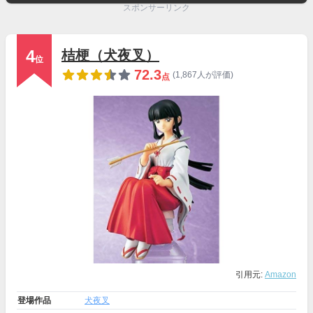
スポンサーリンク
4
桔梗（犬夜叉）
位
72.3
(1,867人が評価)
点
引用元:
Amazon
登場作品
犬夜叉