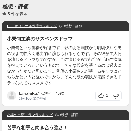
感想・評価
全 5 件を表示
Huluオリジナル作品ランキング
での感想・評価
小栗旬主演のサスペンスドラマ！
小栗旬という俳優が好きです。影のある演技から明朗快活な男
の役まで幅広く魅力的に演じられるからです。その彼が主人公
を演じるドラマなのですが、この演じる役の設定が『心の病気
を抱えている』というもので、そんな設定を演じるのは過去に
なかったかなと思います。普段の小栗さんが演じるキャラはど
ちらかというと強いですから。そんな彼の演技が堪能できるド
ラマなのでおススメです！
kanahika
さん(男性・40代)
1
1位
(100点)の評価
小栗旬出演ドラマランキング
での感想・評価
苦手な相手と向き合う強さ！