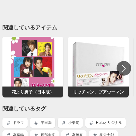
関連しているアイテム
花より男子（日本版）
リッチマン、プアウーマン
関連しているタグ
ドラマ
平田満
小栗旬
Huluオリジナル
高梨臨
堀部圭亮
高橋努
柳俊太郎