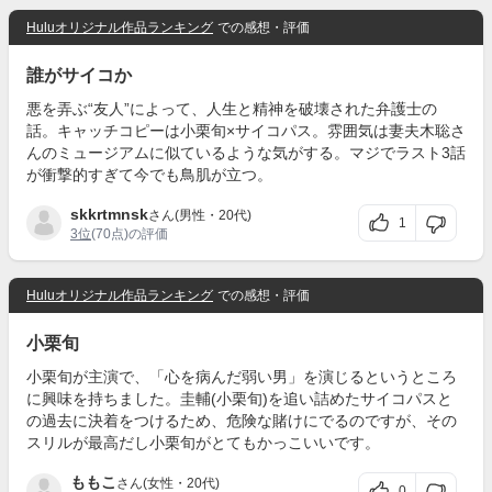
Huluオリジナル作品ランキング
での感想・評価
誰がサイコか
悪を弄ぶ“友人”によって、人生と精神を破壊された弁護士の
話。キャッチコピーは小栗旬×サイコパス。雰囲気は妻夫木聡さ
んのミュージアムに似ているような気がする。マジでラスト3話
が衝撃的すぎて今でも鳥肌が立つ。
skkrtmnsk
さん(男性・20代)
1
3位
(70点)の評価
Huluオリジナル作品ランキング
での感想・評価
小栗旬
小栗旬が主演で、「心を病んだ弱い男」を演じるというところ
に興味を持ちました。圭輔(小栗旬)を追い詰めたサイコパスと
の過去に決着をつけるため、危険な賭けにでるのですが、その
スリルが最高だし小栗旬がとてもかっこいいです。
ももこ
さん(女性・20代)
0