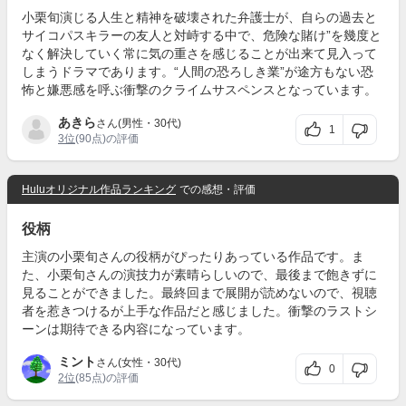
小栗旬演じる人生と精神を破壊された弁護士が、自らの過去と
サイコパスキラーの友人と対峙する中で、危険な賭け”を幾度と
なく解決していく常に気の重さを感じることが出来て見入って
しまうドラマであります。“人間の恐ろしき業”が途方もない恐
怖と嫌悪感を呼ぶ衝撃のクライムサスペンスとなっています。
あきら
さん(男性・30代)
1
3位
(90点)の評価
Huluオリジナル作品ランキング
での感想・評価
役柄
主演の小栗旬さんの役柄がぴったりあっている作品です。ま
た、小栗旬さんの演技力が素晴らしいので、最後まで飽きずに
見ることができました。最終回まで展開が読めないので、視聴
者を惹きつけるが上手な作品だと感じました。衝撃のラストシ
ーンは期待できる内容になっています。
ミント
さん(女性・30代)
0
2位
(85点)の評価