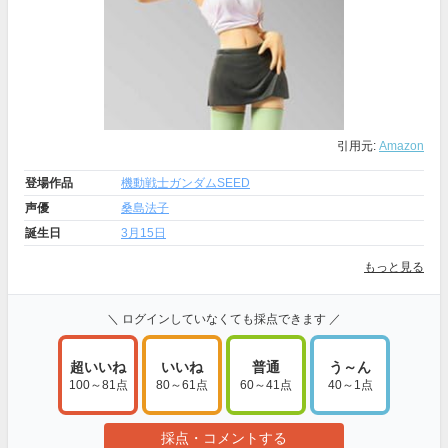
引用元:
Amazon
登場作品
機動戦士ガンダムSEED
声優
桑島法子
誕生日
3月15日
もっと見る
＼ ログインしていなくても採点できます ／
超いいね
いいね
普通
う～ん
100～81点
80～61点
60～41点
40～1点
採点・コメントする