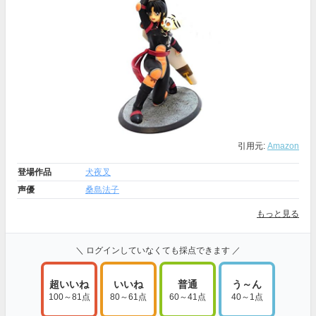
引用元:
Amazon
登場作品
犬夜叉
声優
桑島法子
もっと見る
＼ ログインしていなくても採点できます ／
超いいね
いいね
普通
う～ん
100～81点
80～61点
60～41点
40～1点