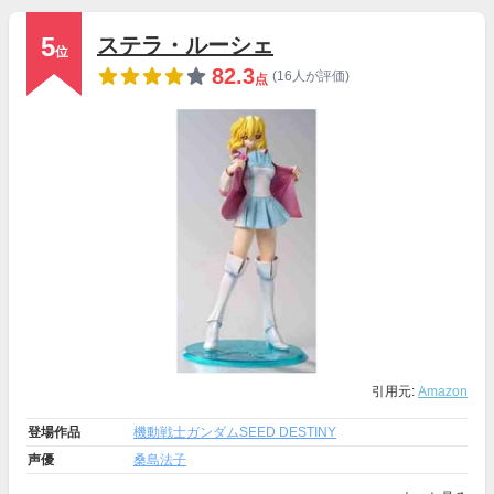
5
ステラ・ルーシェ
位
82.3
(16人が評価)
点
引用元:
Amazon
登場作品
機動戦士ガンダムSEED DESTINY
声優
桑島法子