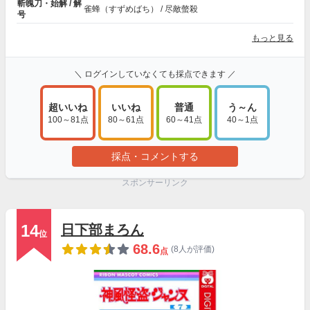
斬魄刀・始解 / 解
雀蜂（すずめばち） / 尽敵螫殺
号
もっと見る
＼ ログインしていなくても採点できます ／
超いいね
いいね
普通
う～ん
100～81点
80～61点
60～41点
40～1点
採点・コメントする
スポンサーリンク
14
日下部まろん
位
68.6
(8人が評価)
点