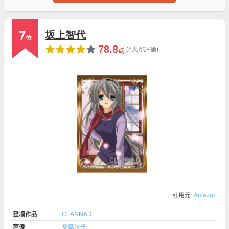
7
坂上智代
位
78.8
(8人が評価)
点
引用元:
Amazon
登場作品
CLANNAD
声優
桑島法子