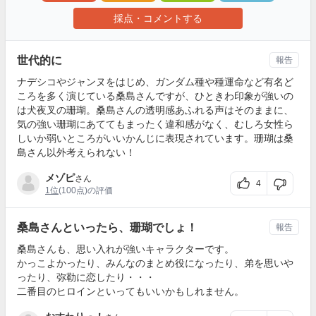
採点・コメントする
世代的に
報告
ナデシコやジャンヌをはじめ、ガンダム種や種運命など有名ど
ころを多く演じている桑島さんですが、ひときわ印象が強いの
は犬夜叉の珊瑚。桑島さんの透明感あふれる声はそのままに、
気の強い珊瑚にあててもまったく違和感がなく、むしろ女性ら
しいか弱いところがいいかんじに表現されています。珊瑚は桑
島さん以外考えられない！
メゾピ
さん
4
1位
(100点)の評価
桑島さんといったら、珊瑚でしょ！
報告
桑島さんも、思い入れが強いキャラクターです。
かっこよかったり、みんなのまとめ役になったり、弟を思いや
ったり、弥勒に恋したり・・・
二番目のヒロインといってもいいかもしれません。