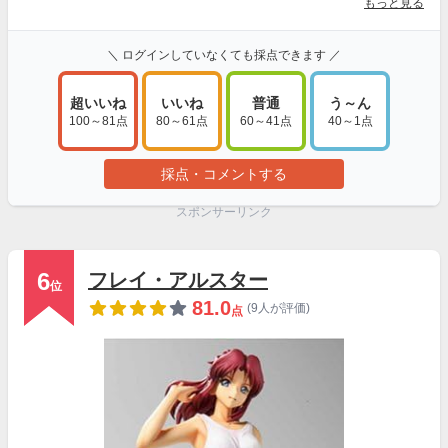
もっと見る
＼ ログインしていなくても採点できます ／
超いいね
いいね
普通
う～ん
100～81点
80～61点
60～41点
40～1点
採点・コメントする
スポンサーリンク
6
フレイ・アルスター
位
81.0
(9人が評価)
点