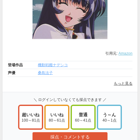
引用元:
Amazon
登場作品
機動戦艦ナデシコ
声優
桑島法子
もっと見る
＼ ログインしていなくても採点できます ／
超いいね
いいね
普通
う～ん
100～81点
80～61点
60～41点
40～1点
採点・コメントする