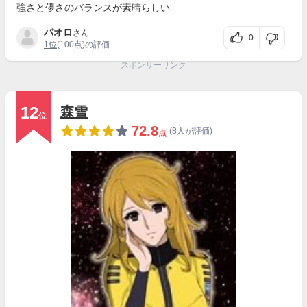
強さと儚さのバランスが素晴らしい
パオロ
さん
0
1位
(100点)の評価
スポンサーリンク
12
森雪
位
72.8
(8人が評価)
点