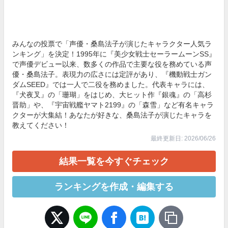
みんなの投票で「声優・桑島法子が演じたキャラクター人気ラ
ンキング」を決定！1995年に『美少女戦士セーラームーンSS』
で声優デビュー以来、数多くの作品で主要な役を務めている声
優・桑島法子。表現力の広さには定評があり、『機動戦士ガン
ダムSEED』では一人で二役を務めました。代表キャラには、
『犬夜叉』の「珊瑚」をはじめ、大ヒット作『銀魂』の「高杉
晋助」や、『宇宙戦艦ヤマト2199』の「森雪」など有名キャラ
クターが大集結！あなたが好きな、桑島法子が演じたキャラを
教えてください！
最終更新日: 2026/06/26
結果一覧を今すぐチェック
ランキングを作成・編集する