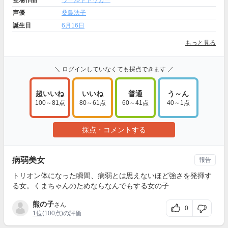
登場作品
ワールドトリガー
声優
桑島法子
誕生日
6月16日
もっと見る
＼ ログインしていなくても採点できます ／
超いいね
いいね
普通
う～ん
100～81点
80～61点
60～41点
40～1点
採点・コメントする
病弱美女
報告
トリオン体になった瞬間、病弱とは思えないほど強さを発揮す
る女。くまちゃんのためならなんでもする女の子
熊の子
さん
0
1位
(100点)の評価