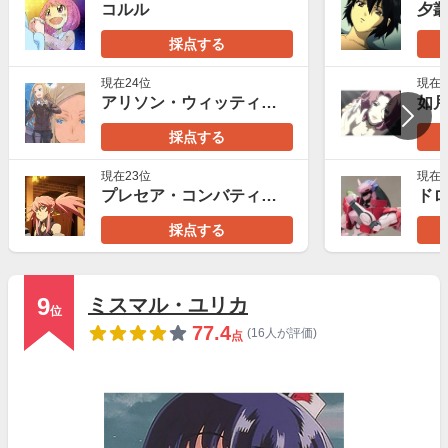
コルル
夕
採点する
現在24位
現在2
アリソン・ウィッティングトン（アリソンとリリア）
如
採点する
現在23位
現在3
プレセア・コンバティール
採点する
9
ミスマル・ユリカ
位
77.4
(16人が評価)
点