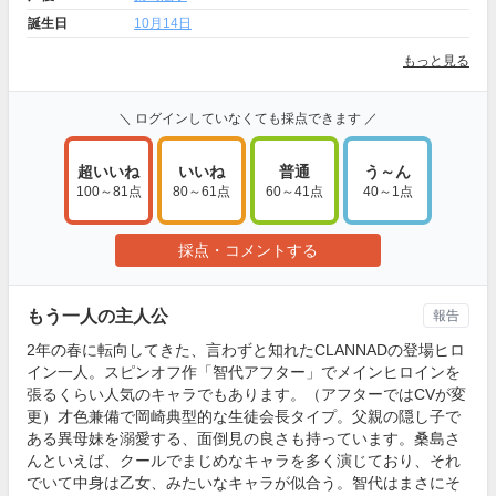
誕生日
10月14日
もっと見る
＼ ログインしていなくても採点できます ／
超いいね
いいね
普通
う～ん
100～81点
80～61点
60～41点
40～1点
採点・コメントする
もう一人の主人公
報告
2年の春に転向してきた、言わずと知れたCLANNADの登場ヒロ
イン一人。スピンオフ作「智代アフター」でメインヒロインを
張るくらい人気のキャラでもあります。（アフターではCVが変
更）才色兼備で岡崎典型的な生徒会長タイプ。父親の隠し子で
ある異母妹を溺愛する、面倒見の良さも持っています。桑島さ
んといえば、クールでまじめなキャラを多く演じており、それ
でいて中身は乙女、みたいなキャラが似合う。智代はまさにそ