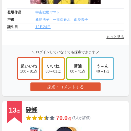
登場作品
宇宙戦艦ヤマト
声優
桑島法子
、
一龍斎春水
、
由愛典子
誕生日
12月24日
もっと見る
＼ ログインしていなくても採点できます ／
超いいね
いいね
普通
う～ん
100～81点
80～61点
60～41点
40～1点
採点・コメントする
13
砕蜂
位
70.0
(7人が評価)
点