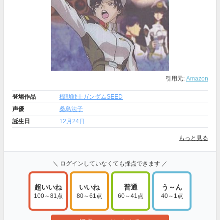
引用元:
Amazon
登場作品
機動戦士ガンダムSEED
声優
桑島法子
誕生日
12月24日
もっと見る
＼ ログインしていなくても採点できます ／
超いいね
いいね
普通
う～ん
100～81点
80～61点
60～41点
40～1点