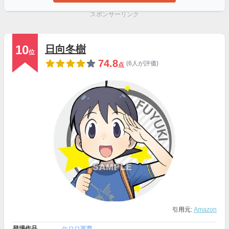
スポンサーリンク
10
日向冬樹
位
74.8
(6人が評価)
点
引用元:
Amazon
登場作品
ケロロ軍曹