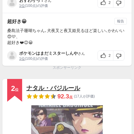
おすわりっ！
さん
2
1位
(100点)の評価
超好き😀
報告
桑島法子珊瑚ちゃん､犬夜叉と夜叉姫見るほど楽しい､かわいい
😍🩷、
超好き❤️😊😀
ポケモンはまだミスターしんや
さん
2
1位
(100点)の評価
スポンサーリンク
2
ナタル・バジルール
位
92.3
(17人が評価)
点