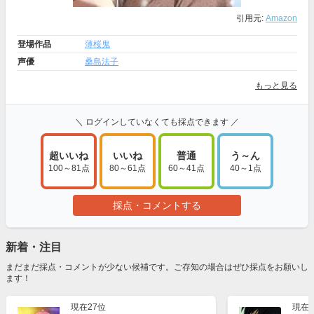
引用元:
Amazon
登場作品
薄桜鬼
声優
桑島法子
もっと見る
＼ ログインしていなくても採点できます ／
超いいね
いいね
普通
う～ん
100～81点
80～61点
60～41点
40～1点
採点・コメントする
新着・注目
まだまだ採点・コメントが少ない候補です。ご存知の場合はぜひ採点をお願いし
ます！
現在27位
現在2