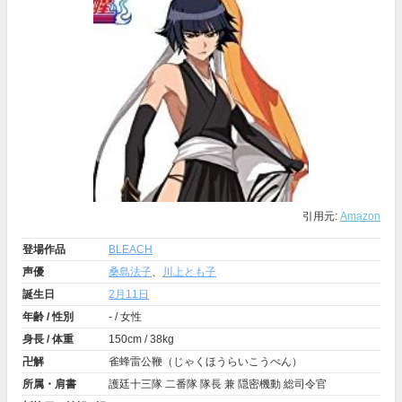
引用元:
Amazon
登場作品
BLEACH
声優
桑島法子
、
川上とも子
誕生日
2月11日
年齢 / 性別
- / 女性
身長 / 体重
150cm / 38kg
卍解
雀蜂雷公鞭（じゃくほうらいこうべん）
所属・肩書
護廷十三隊 二番隊 隊長 兼 隠密機動 総司令官