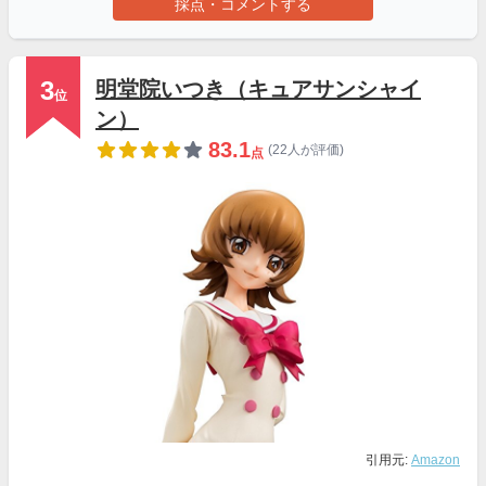
採点・コメントする
3
明堂院いつき（キュアサンシャイ
位
ン）
83.1
(22人が評価)
点
引用元:
Amazon