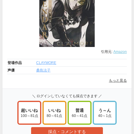
引用元:
Amazon
登場作品
CLAYMORE
声優
桑島法子
もっと見る
＼ ログインしていなくても採点できます ／
超いいね
いいね
普通
う～ん
100～81点
80～61点
60～41点
40～1点
採点・コメントする