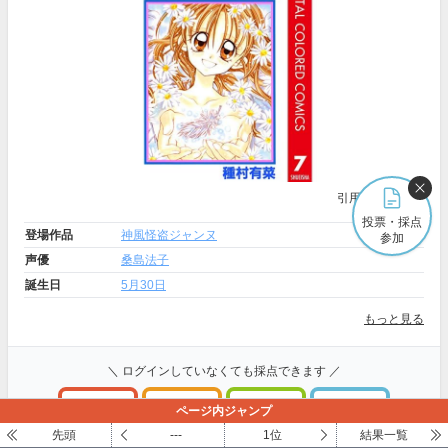
引用元:
Amazon
投票・採点
登場作品
神風怪盗ジャンヌ
参加
声優
桑島法子
誕生日
5月30日
もっと見る
＼ ログインしていなくても採点できます ／
ページ内ジャンプ
超いいね
いいね
普通
う～ん
先頭
---
1位
結果一覧
100～81点
80～61点
60～41点
40～1点