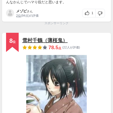
んなかんじでハマり役だと思います。
メゾピ
さん
1
2位
(94点)の評価
スポンサーリンク
8
雪村千鶴（薄桜鬼）
位
78.5
(22人が評価)
点