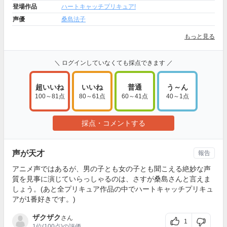
登場作品
ハートキャッチプリキュア!
声優
桑島法子
もっと見る
＼ ログインしていなくても採点できます ／
超いいね
いいね
普通
う～ん
100～81点
80～61点
60～41点
40～1点
採点・コメントする
声が天才
報告
アニメ声ではあるが、男の子とも女の子とも聞こえる絶妙な声
質を見事に演じていらっしゃるのは、さすが桑島さんと言えま
しょう。(あと全プリキュア作品の中でハートキャッチプリキュ
アが1番好きです。)
ザクザク
さん
1
1位
(100点)の評価