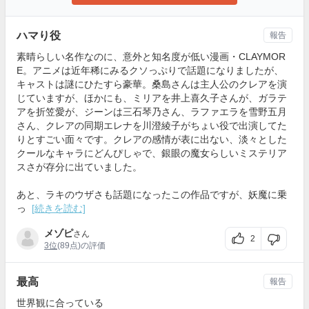
ハマり役
報告
素晴らしい名作なのに、意外と知名度が低い漫画・CLAYMOR
E。アニメは近年稀にみるクソっぷりで話題になりましたが、
キャストは謎にひたすら豪華。桑島さんは主人公のクレアを演
じていますが、ほかにも、ミリアを井上喜久子さんが、ガラテ
アを折笠愛が、ジーンは三石琴乃さん、ラファエラを雪野五月
さん、クレアの同期エレナを川澄綾子がちょい役で出演してた
りとすごい面々です。クレアの感情が表に出ない、淡々とした
クールなキャラにどんぴしゃで、銀眼の魔女らしいミステリア
スさが存分に出ていました。
あと、ラキのウザさも話題になったこの作品ですが、妖魔に乗
っ
[続きを読む]
メゾピ
さん
2
3位
(89点)の評価
最高
報告
世界観に合っている