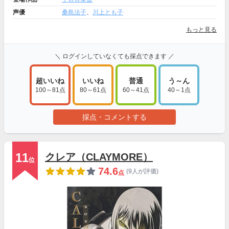
声優
桑島法子
、
川上とも子
もっと見る
＼ ログインしていなくても採点できます ／
超いいね
いいね
普通
う～ん
100～81点
80～61点
60～41点
40～1点
採点・コメントする
11
クレア（CLAYMORE）
位
74.6
(9人が評価)
点