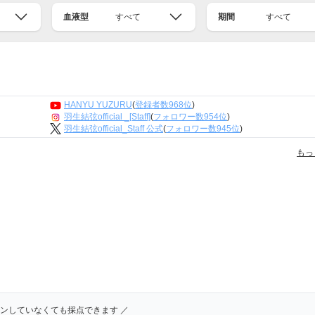
血液型
すべて
期間
すべて
HANYU YUZURU
(
登録者数968位
)
羽生結弦official _[Staff]
(
フォロワー数954位
)
羽生結弦official_Staff 公式
(
フォロワー数945位
)
もっ
インしていなくても採点できます ／