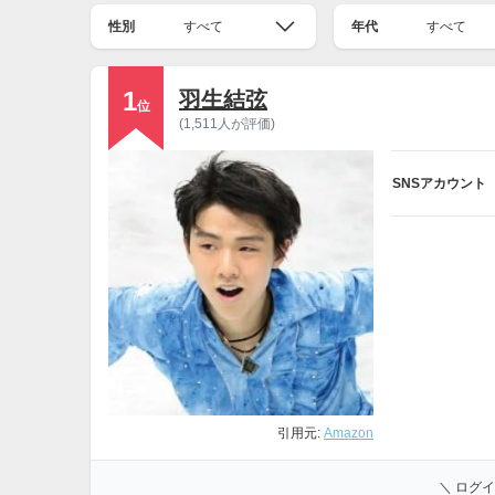
性別
すべて
年代
すべて
1
羽生結弦
位
(1,511人が評価)
SNSアカウント
引用元:
Amazon
＼ ログ