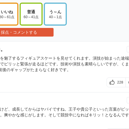
いいね
普通
う～ん
80～61点
60～41点
40～1点
採点・コメントする
力。
を魅了するフィギュアスケートを見せてくれます。演技が始まった途端
でピリッと緊張が走るほどです。技術や演技も素晴らしいですが、くま
技後のギャップがたまらなく好きです。
228
けど、成長してからはヤバイですね。王子や貴公子といった言葉がピッ
。爽やかな感じがします。そして競技中になればキリッ！となるんです