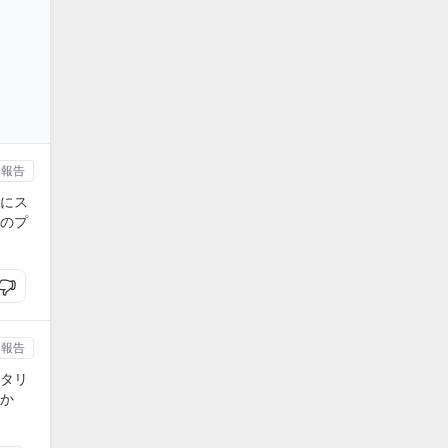
報告
にス
のプ
報告
タリ
か