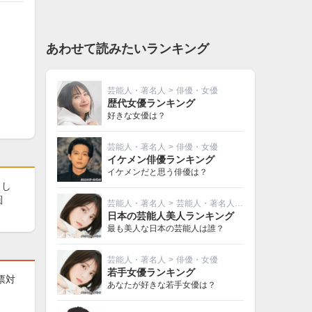
あわせて読みたいランキング
芸能人・著名人
>
俳優・女優
歴代女優ランキング
好きな女優は？
芸能人・著名人
>
俳優・女優
イケメン俳優ランキング
イケメンだと思う俳優は？
とし
圏
芸能人・著名人
>
芸能人・著名人その他
日本の芸能人美人ランキング
最も美人な日本の芸能人は誰？
芸能人・著名人
>
俳優・女優
若手女優ランキング
票対
あなたが好きな若手女優は？