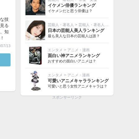
イケメン俳優ランキング
イケメンだと思う俳優は？
な技
芸能人・著名人
>
芸能人・著名人その他
見る
日本の芸能人美人ランキング
、知
最も美人な日本の芸能人は誰？
！
07/13
エンタメ
>
アニメ・漫画
面白い神アニメランキング
おすすめの面白いアニメは？
エンタメ
>
アニメ・漫画
可愛いアニメキャラランキング
可愛いと思う女性アニメキャラは？
スポンサーリンク