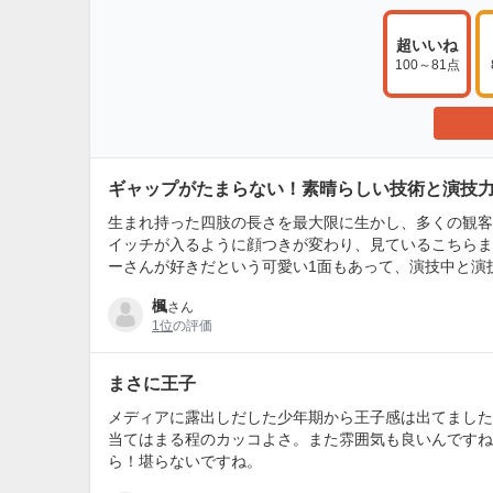
超いいね
100～81点
ギャップがたまらない！素晴らしい技術と演技
生まれ持った四肢の長さを最大限に生かし、多くの観客
イッチが入るように顔つきが変わり、見ているこちらま
ーさんが好きだという可愛い1面もあって、演技中と演
楓
さん
1位
の評価
まさに王子
メディアに露出しだした少年期から王子感は出てました
当てはまる程のカッコよさ。また雰囲気も良いんですね
ら！堪らないですね。