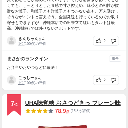
くても、しっとりとした食感で甘さ控えめ、緑茶との相性が抜
群なお菓子。和菓子とも洋菓子ともつかない点も、万人受けし
そうなポイントと言えそう。全国発送も行っているのでお取り
寄せもできますが、沖縄本店での出来立て紅いもタルトは最
高。沖縄旅行では外せないスポットです。
きんちゃん
さん
2
1位
(100点)の評価
まさかのランクイン
報告
お弁当やおやつなどに最適！
ごっしー
さん
2
1位
(100点)の評価
7
UHA味覚糖 おさつどきっ プレーン味
位
78.9
(15人が評価)
点