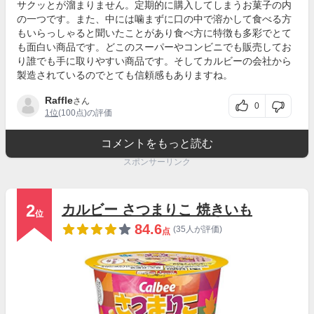
サクッとが溜まりません。定期的に購入してしまうお菓子の内
の一つです。また、中には噛まずに口の中で溶かして食べる方
もいらっしゃると聞いたことがあり食べ方に特徴も多彩でとて
も面白い商品です。どこのスーパーやコンビニでも販売してお
り誰でも手に取りやすい商品です。そしてカルビーの会社から
製造されているのでとても信頼感もありますね。
Raffle
さん
0
1位
(100点)の評価
コメントをもっと読む
スポンサーリンク
2
カルビー さつまりこ 焼きいも
位
84.6
(35人が評価)
点