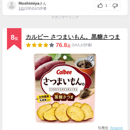
Hoshimiya
さん
1
1位
(100点)の評価
スポンサーリンク
8
カルビー さつまいもん。黒糖さつま
位
76.8
(14人が評価)
点
引用元:
Amazon