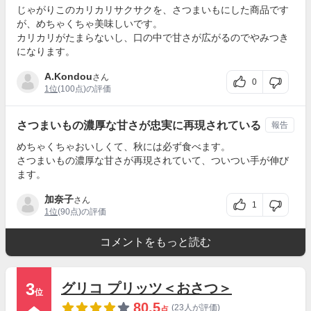
じゃがりこのカリカリサクサクを、さつまいもにした商品です
が、めちゃくちゃ美味しいです。
カリカリがたまらないし、口の中で甘さが広がるのでやみつき
になります。
A.Kondou
さん
0
1位
(100点)の評価
さつまいもの濃厚な甘さが忠実に再現されている
報告
めちゃくちゃおいしくて、秋には必ず食べます。
さつまいもの濃厚な甘さが再現されていて、ついつい手が伸び
ます。
加奈子
さん
1
1位
(90点)の評価
コメントをもっと読む
3
グリコ プリッツ＜おさつ＞
位
80.5
(23人が評価)
点