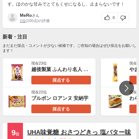
す。ほのかな甘みでとてもくせになるし、止まらないです！
MeRo
さん
0
1位
(100点)の評価
新着・注目
まだまだ採点・コメントが少ない候補です。ご存知の場合はぜひ採点をお願いし
ます！
現在23位
現在3
越後製菓 ふんわり名人 安納いも
採点する
現在22位
現在3
ブルボン ロアンヌ 安納芋
採点する
9
UHA味覚糖 おさつどきっ 塩バター味
位