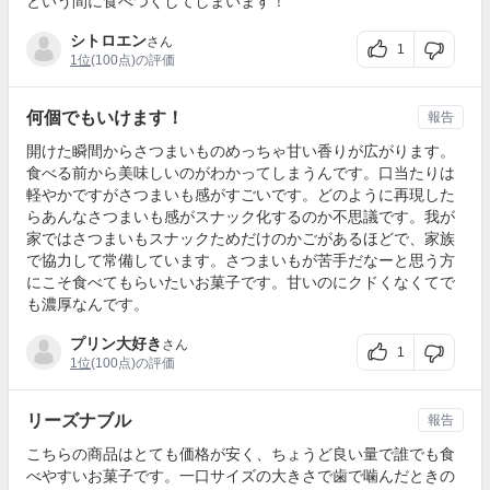
という間に食べつくしてしまいます！
シトロエン
さん
1
1位
(100点)の評価
何個でもいけます！
報告
開けた瞬間からさつまいものめっちゃ甘い香りが広がります。
食べる前から美味しいのがわかってしまうんです。口当たりは
軽やかですがさつまいも感がすごいです。どのように再現した
らあんなさつまいも感がスナック化するのか不思議です。我が
家ではさつまいもスナックためだけのかごがあるほどで、家族
で協力して常備しています。さつまいもが苦手だなーと思う方
にこそ食べてもらいたいお菓子です。甘いのにクドくなくてで
も濃厚なんです。
プリン大好き
さん
1
1位
(100点)の評価
リーズナブル
報告
こちらの商品はとても価格が安く、ちょうど良い量で誰でも食
べやすいお菓子です。一口サイズの大きさで歯で噛んだときの