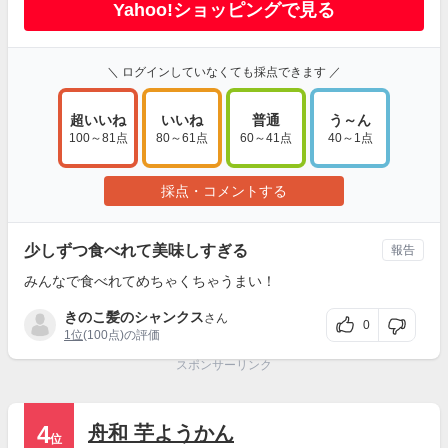
Yahoo!ショッピングで見る
＼ ログインしていなくても採点できます ／
超いいね
いいね
普通
う～ん
100～81点
80～61点
60～41点
40～1点
採点・コメントする
少しずつ食べれて美味しすぎる
報告
みんなで食べれてめちゃくちゃうまい！
きのこ髪のシャンクス
さん
0
1位
(100点)の評価
スポンサーリンク
4
舟和 芋ようかん
位