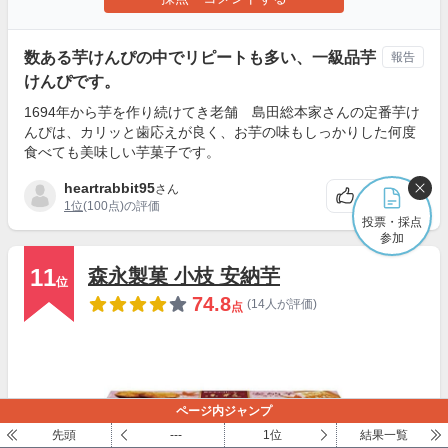
数ある芋けんぴの中でリピートも多い、一級品芋
報告
けんぴです。
1694年から芋を作り続けてき老舗 島田総本家さんの定番芋け
んぴは、カリッと歯応えが良く、お芋の味もしっかりした何度
食べても美味しい芋菓子です。
heartrabbit95
さん
1
1位
(100点)の評価
投票・採点
参加
11
森永製菓 小枝 安納芋
位
74.8
(14人が評価)
点
ページ内ジャンプ
先頭
---
1位
結果一覧