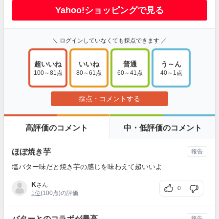
Yahoo!ショッピングで見る
＼ ログインしていなくても採点できます ／
超いいね
いいね
普通
う～ん
100～81点
80～61点
60～41点
40～1点
採点・コメントする
高評価のコメント
中・低評価のコメント
ほぼ焼き芋
報告
塩バター味だと焼き芋の感じを味わえて超いいよ
K
さん
0
1位
(100点)の評価
バターとのコラボが最高
報告