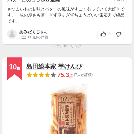
さつまいもの甘味とバターの風味がすごくあっていて大好きで
す。一枚の厚さも薄すぎず厚すぎずちょうどいい歯応えで絶品
です。
あみだくじ
さん
0
1位
(100点)の評価
スポンサーリンク
10
島田総本家 芋けんぴ
位
75.3
(7人が評価)
点