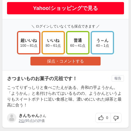
Yahoo!ショッピングで見る
＼ ログインしていなくても採点できます ／
超いいね
いいね
普通
う～ん
100～81点
80～61点
60～41点
40～1点
採点・コメントする
さつまいものお菓子の元祖です！
報告
こってりずっしりと食べごたえがある、舟和の芋ようかん。
「ようかん」と名付けられてはいるものの、ようかんというよ
りもスイートポテトに近い食感と味。濃いめにいれた緑茶と最
高に合う！
きんちゃん
さん
0
2位
(95点)の評価