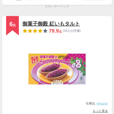
スポンサーリンク
6
御菓子御殿 紅いもタルト
位
79.9
(33人が評価)
点
引用元:
Amazon
もっと見る