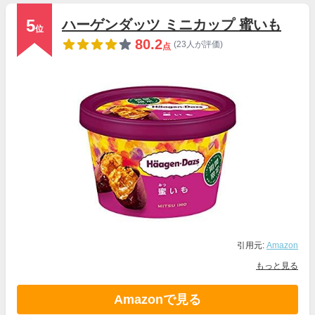
5
ハーゲンダッツ ミニカップ 蜜いも
位
80.2
(23人が評価)
点
引用元:
Amazon
もっと見る
Amazonで見る