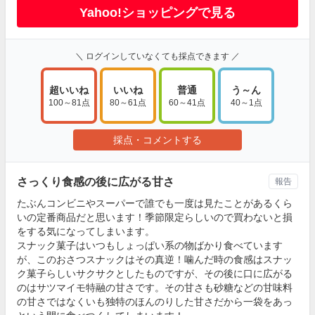
Yahoo!ショッピングで見る
＼ ログインしていなくても採点できます ／
超いいね
いいね
普通
う～ん
100～81点
80～61点
60～41点
40～1点
採点・コメントする
さっくり食感の後に広がる甘さ
報告
たぶんコンビニやスーパーで誰でも一度は見たことがあるくら
いの定番商品だと思います！季節限定らしいので買わないと損
をする気になってしまいます。
スナック菓子はいつもしょっぱい系の物ばかり食べています
が、このおさつスナックはその真逆！噛んだ時の食感はスナッ
ク菓子らしいサクサクとしたものですが、その後に口に広がる
のはサツマイモ特融の甘さです。その甘さも砂糖などの甘味料
の甘さではなくいも独特のほんのりした甘さだから一袋をあっ