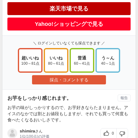
楽天市場で見る
Yahoo!ショッピングで見る
＼ ログインしていなくても採点できます ／
超いいね
いいね
普通
う～ん
100～81点
80～61点
60～41点
40～1点
採点・コメントする
お芋をしっかり感じれます。
報告
お芋の味がしっかりするので、お芋好きならたまりません。ア
イスのなかでは割とお値段もしますが、それでも買って何度も
食べたくなるおいしさです。
shimira
さん
0
1位
(100点)の評価