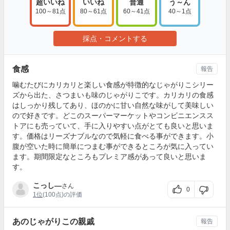
超いいね
いいね
普通
う～ん
100～81点
80～61点
60～41点
40～1点
採点・コメントする
食感
報告
噛むたびにカリカリと楽しい食感が特徴的なじゃがりこシリー
ズから出た、さつまいも味のじゃがりこです。カリカリの食感
はしっかり残してあり、ほのかに甘い自然な味がして美味しい
ので好きです。どこのスーパーマーケットやコンビニエンスス
トアにも売っていて、手に入りやすい点がとても良いと思いま
す。価格はリーズナブルなので気軽に食べる事ができます。小
腹が空いた時に簡単につまむ事ができるところが気に入ってい
ます。期間限定なところもプレミア感があって良いと思いま
す。
こっし―
さん
0
1位
(100点)の評価
あのじゃがりこの親戚
報告