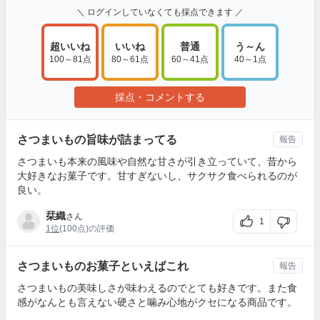
＼ ログインしていなくても採点できます ／
超いいね
いいね
普通
う～ん
100～81点
80～61点
60～41点
40～1点
採点・コメントする
さつまいもの旨味が詰まってる
報告
さつまいも本来の風味や自然な甘さが引き立っていて、昔から
大好きなお菓子です。甘すぎないし、サクサク食べられるのが
良い。
栞織
さん
1
1位
(100点)の評価
さつまいものお菓子といえばこれ
報告
さつまいもの美味しさが味わえるのでとても好きです。また食
感がなんとも言えない硬さと噛み心地がクセになる商品です。