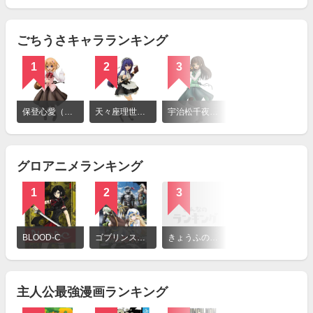
見
る
ごちうさキャラランキング
1
2
3
詳
細
保登心愛（ココア）
天々座理世（リゼ）
宇治松千夜（千夜）
を
見
る
グロアニメランキング
1
2
3
詳
細
BLOOD-C
ゴブリンスレイヤー
きょうふのキョーちゃん
を
見
る
主人公最強漫画ランキング