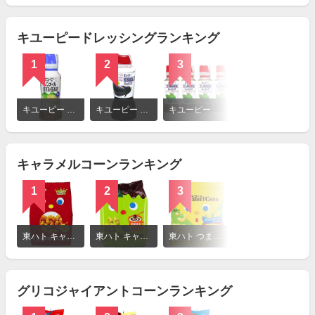
見
る
キユーピードレッシングランキング
1
2
3
詳
細
キユーピー ノンオイル きざみ玉ねぎ
キユーピー 和風醤油ゴマドレッシング
キユーピー だし香る和風ドレッシング
を
見
る
キャラメルコーンランキング
1
2
3
詳
細
東ハト キャラメルコーン
東ハト キャラメルコーン 黒蜜抹茶ラテ味
東ハト つまメルコーン 旨コーンポタージュ味
を
見
る
グリコジャイアントコーンランキング