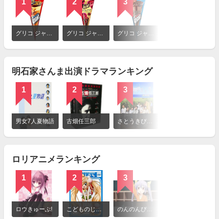
1
2
3
詳
細
グリコ ジャイアントコーン チョコナッツ
グリコ ジャイアントコーン 大人のショコラベリー
グリコ ジャイアントコーン クッキー＆チョコ
を
見
る
明石家さんま出演ドラマランキング
1
2
3
詳
細
男女7人夏物語
古畑任三郎
さとうきび畑の唄
を
見
る
ロリアニメランキング
1
2
3
詳
細
ロウきゅーぶ!
こどものじかん
のんのんびより
を