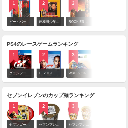
1
2
3
4
詳
細
ビー・バップ・ハイスクール
岸和田少年愚連隊
ROOKIES -卒業-
ぼくたちと駐在さんの700日戦争
を
見
る
PS4のレースゲームランキング
1
2
3
詳
細
グランツーリスモ SPORT
F1 2019
WRC 6 FIA ワールドラリーチャンピオンシップ
を
見
る
セブンイレブンのカップ麺ランキング
1
2
3
詳
細
セブンゴールド 一風堂 赤丸新味 博多とんこつ
セブンプレミアム 鴨だしそば
セブンプレミアム スープが決め手 中華そば