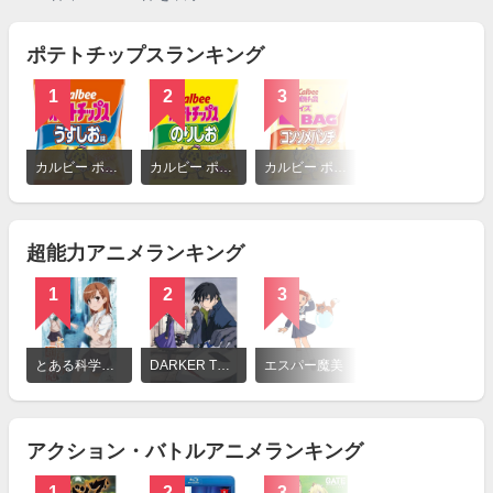
ポテトチップスランキング
1
2
3
4
詳
細
カルビー ポテトチップス うすしお味
カルビー ポテトチップス のりしお
カルビー ポテトチップス コンソメパンチ
カルビー 堅あげポテト うすしお味
を
見
る
超能力アニメランキング
1
2
3
4
詳
細
とある科学の超電磁砲
DARKER THAN BLACK
エスパー魔美
きまぐれオレンジ☆ロード
を
見
る
アクション・バトルアニメランキング
1
2
3