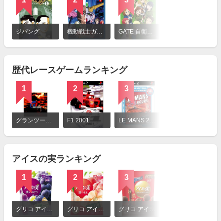
詳
細
ジパング
機動戦士ガンダムUC（OVA）
GATE 自衛隊 彼の地にて、斯く戦えり
を
見
る
歴代レースゲームランキング
1
2
3
詳
細
グランツーリスモ
F1 2001
LE MANS 24 HOURS SEGA THE BEST 2800
を
見
る
アイスの実ランキング
1
2
3
詳
細
グリコ アイスの実 濃いぶどう
グリコ アイスの実 濃いもも
グリコ アイスの実 大人のミルクショコラ
を