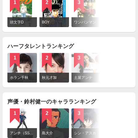
1
2
3
詳
細
頭文字D
BOY
ワンパンマン
を
見
る
ハーフタレントランキング
1
2
3
詳
細
ホラン千秋
秋元才加
土屋アンナ
を
見
る
声優・鈴村健一のキャラランキング
1
2
3
詳
細
アンチ（SSSS.GRIDMAN）
島大介
シン・アスカ