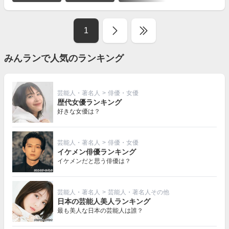
を
見
る
1
みんランで人気のランキング
芸能人・著名人
>
俳優・女優
歴代女優ランキング
好きな女優は？
芸能人・著名人
>
俳優・女優
イケメン俳優ランキング
イケメンだと思う俳優は？
芸能人・著名人
>
芸能人・著名人その他
日本の芸能人美人ランキング
最も美人な日本の芸能人は誰？