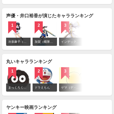
を
見
る
声優・井口裕香が演じたキャラランキング
1
2
3
詳
細
冷泉麻子（ガールズ＆パンツァー）
加賀（艦隊これくしょん -艦これ-）
インデックス（とある魔術の禁書目録）
を
見
る
丸いキャラランキング
1
2
3
詳
細
まっくろくろすけ
ドラえもん
ゲマ（デ・ジ・キャラット）
を
見
る
ヤンキー映画ランキング