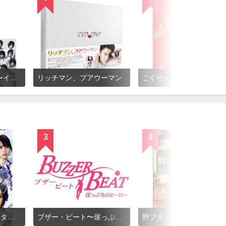
花ざかりの君たちへ〜イケメン♂パラダイス〜
リッチマン、プアウーマン
ごくせん
3
4
コード・ブルー -ドクターヘリ緊急救命-
ブザー・ビート〜崖っぷちのヒーロー〜
野ブタ。をプロデュース