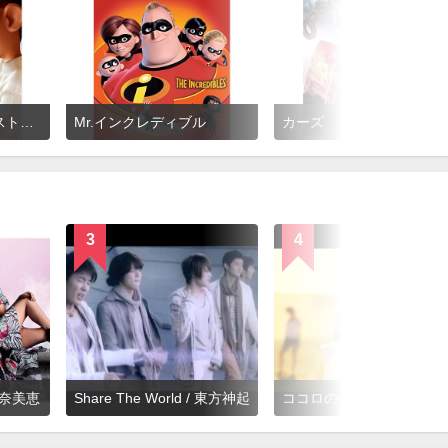
レミーのおいしいレストラン
Mr.インクレディブル
カーズ
3
4
 安室奈美恵
Share The World / 東方神起
ココロのちず / BOYSTYL