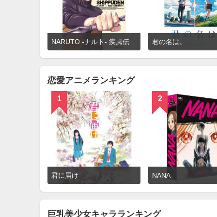
詳
NARUTO -ナルト- 疾風伝
君の名は。
細
を
見
る
恋愛アニメランキング
1
2
詳
君に届け
NANA
細
を
見
る
巨乳美少女キャラランキング