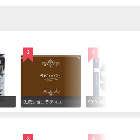
3
4
失恋ショコラティエ
99.9 -刑事専門弁護士-
3
4