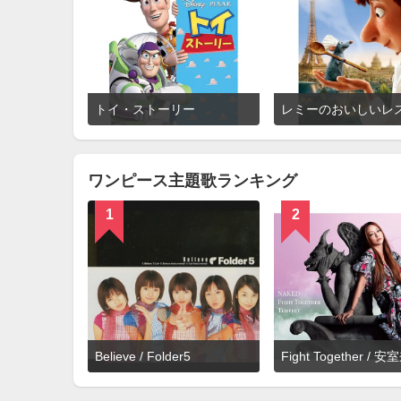
詳
トイ・ストーリー
細
を
見
る
ワンピース主題歌ランキング
1
2
詳
Believe / Folder5
Fight Together /
細
を
見