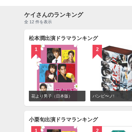
ケイさんのランキング
全 12 件を表示
松本潤出演ドラマランキング
1
2
詳
花より男子（日本版）
バンビ〜ノ!
細
を
見
る
小栗旬出演ドラマランキング
1
2