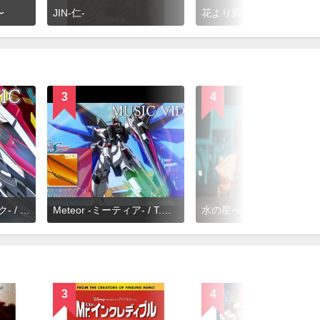
〜
JIN-仁-
花より男子
3
4
INVOKE -インヴォーク- / T.M.Revolution
Meteor -ミーティア- / T.M.Revolution
水の星へ愛をこめて / 森口博子
3
4