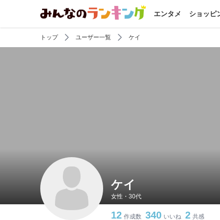
エンタメ
ショッピ
トップ
ユーザー一覧
ケイ
ケイ
女性・30代
12
340
2
作成数
いいね
共感