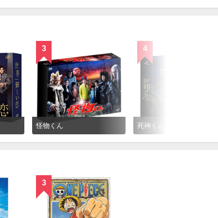
3
4
怪物くん
死神くん
3