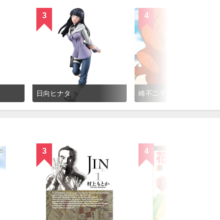
3
4
日向ヒナタ
峰不二子
3
4