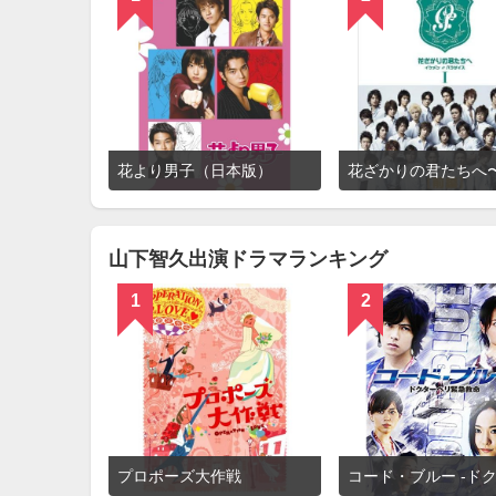
詳
花より男子（日本版）
細
を
見
る
山下智久出演ドラマランキング
1
2
詳
プロポーズ大作戦
細