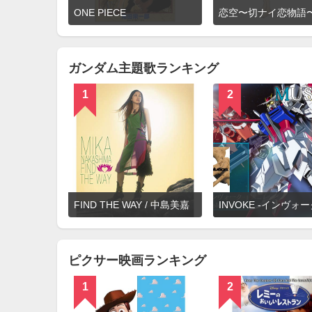
詳
ONE PIECE
恋空〜切ナイ恋物語
細
を
見
る
ガンダム主題歌ランキング
1
2
詳
FIND THE WAY / 中島美嘉
細
を
見
る
ピクサー映画ランキング
1
2