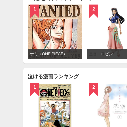
1
2
詳
ナミ（ONE PIECE）
ニコ・ロビン
細
を
見
る
泣ける漫画ランキング
1
2