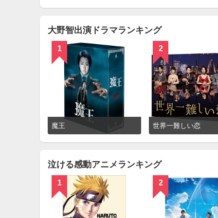
を
見
る
大野智出演ドラマランキング
1
2
詳
魔王
世界一難しい恋
細
を
見
る
泣ける感動アニメランキング
1
2