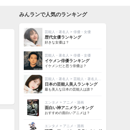
みんランで人気のランキング
芸能人・著名人
>
俳優・女優
歴代女優ランキング
好きな女優は？
芸能人・著名人
>
俳優・女優
イケメン俳優ランキング
イケメンだと思う俳優は？
芸能人・著名人
>
芸能人・著名人その他
日本の芸能人美人ランキング
最も美人な日本の芸能人は誰？
エンタメ
>
アニメ・漫画
面白い神アニメランキング
おすすめの面白いアニメは？
エンタメ
>
アニメ・漫画