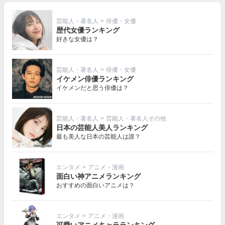
芸能人・著名人
>
俳優・女優
歴代女優ランキング
好きな女優は？
芸能人・著名人
>
俳優・女優
イケメン俳優ランキング
イケメンだと思う俳優は？
芸能人・著名人
>
芸能人・著名人その他
日本の芸能人美人ランキング
最も美人な日本の芸能人は誰？
エンタメ
>
アニメ・漫画
面白い神アニメランキング
おすすめの面白いアニメは？
エンタメ
>
アニメ・漫画