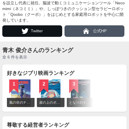
を設立し代表に就任。脳波で動くコミュニケーションツール「Neco
mimi（ネコミミ）」や、しっぽつきのクッション型セラピーロボッ
ト「Qoobo（クーボ）」をはじめとする家庭用ロボットを中心に開
発しています。
Twitter
公式HP
青木 俊介さんのランキング
全 6 件を表示
好きなジブリ映画ランキング
1
2
3
詳
細
風の谷のナウシカ
崖の上のポニョ
となりのトトロ
を
見
る
尊敬する経営者ランキング