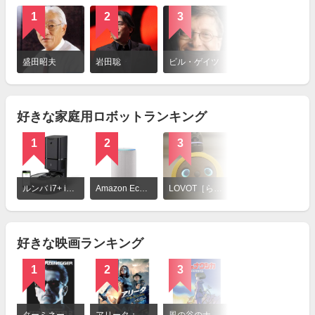
1
2
3
詳
細
盛田昭夫
岩田聡
ビル・ゲイツ
を
見
る
好きな家庭用ロボットランキング
1
2
3
詳
細
ルンバ i7+ i755060
Amazon Echo 第3世代
LOVOT［らぼっと］
を
見
る
好きな映画ランキング
1
2
3
詳