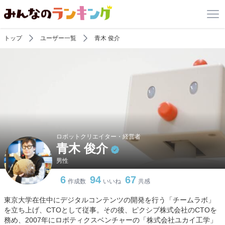
トップ
ユーザー一覧
青木 俊介
ロボットクリエイター・経営者
青木 俊介
男性
6
94
67
作成数
いいね
共感
東京大学在住中にデジタルコンテンツの開発を行う「チームラボ」
を立ち上げ、CTOとして従事。その後、ピクシブ株式会社のCTOを
務め、2007年にロボティクスベンチャーの「株式会社ユカイ工学」