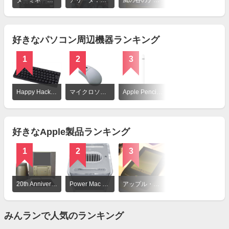
細
ターミネーター2
アリータ：バトル・エンジェル
風の谷のナウシカ
を
見
る
好きなパソコン周辺機器ランキング
1
2
3
詳
細
Happy Hacking Keyboard Professional HYBRID Type-S
マイクロソフト インテリマウス
Apple Pencil 初代（アップルペン）
を
見
る
好きなApple製品ランキング
1
2
3
詳
細
20th Anniversary Macintosh
Power Mac G4 Cube
アップル・ニュートン（MessagePad H1000）
を
見
る
みんランで人気のランキング