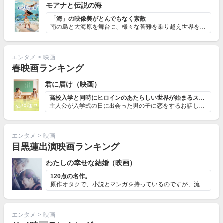
モアナと伝説の海
「海」の映像美がとんでもなく素敵
南の島と大海原を舞台に、様々な苦難を乗り越え世界を救う...
エンタメ
>
映画
春映画ランキング
君に届け（映画）
高校入学と同時にヒロインのあたらしい世界が始まるストーリー
主人公が入学式の日に出会った男の子に恋をするお話しです...
エンタメ
>
映画
目黒蓮出演映画ランキング
わたしの幸せな結婚（映画）
120点の名作。
原作オタクで、小説とマンガを持っているのですが、流石に...
エンタメ
>
映画