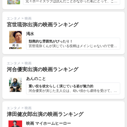
元々ボーイズラブは読んだことがなかった私にとって、こん...
エンタメ
>
映画
宮世琉弥出演の映画ランキング
渇水
頽廃的な雰囲気がぴったり！
宮世琉弥くんが演じている役柄はメインじゃないので登場時...
エンタメ
>
映画
河合優実出演の映画ランキング
あんのこと
重い役を彼女らしく演じている姿が魅力的
河合優実が演じた主人公は、幼い頃から虐待を受けて、やが...
エンタメ
>
映画
津田健次郎出演の映画ランキング
映画 マイホームヒーロー