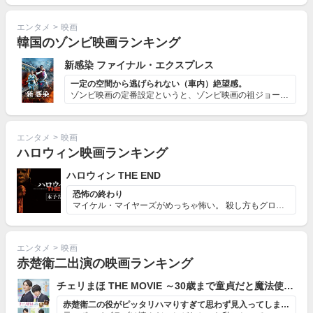
エンタメ
>
映画
韓国のゾンビ映画ランキング
新感染 ファイナル・エクスプレス
一定の空間から逃げられない（車内）絶望感。
ゾンビ映画の定番設定というと、ゾンビ映画の祖ジョージ・...
エンタメ
>
映画
ハロウィン映画ランキング
ハロウィン THE END
恐怖の終わり
マイケル・マイヤーズがめっちゃ怖い。 殺し方もグロい…
エンタメ
>
映画
赤楚衛二出演の映画ランキング
チェリまほ THE MOVIE ～30歳まで童貞だと魔法使いになれるらしい～
赤楚衛二の役がピッタリハマりすぎて思わず見入ってしまった