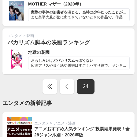
MOTHER マザー（2020年）
実際の事件の加害者を演じる、当時は少年だったことがポイ...
まだ奥平大兼が世に出てきていないときの作品で、作品の内...
エンタメ
>
映画
バカリズム脚本の映画ランキング
地獄の花園
おもしろいけどバカリズムっぽくない
広瀬アリスや菜々緒や川栄はすごくハマり役で、ヤンキーが...
24
エンタメの新着記事
エンタメ
>
アニメ・漫画
アニメおすすめ人気ランキング 投票結果発表！全
28ジャンル別・2026年版