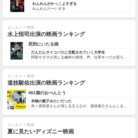
れんれんがかっこよすぎる
れんれんだーいすき
エンタメ
>
映画
水上恒司出演の映画ランキング
死刑にいたる病
だんだんサイコパスに支配されていく大学生
阿部サダヲが演じる榛村の表情、声、仕草すべてが恐ろしか...
エンタメ
>
映画
道枝駿佑出演の映画ランキング
461個のおべんとう
本物の親子みたいだった
井ノ原快彦さんが演じる主人公が、道枝俊介さんんじる息子...
エンタメ
>
映画
夏に見たいディズニー映画