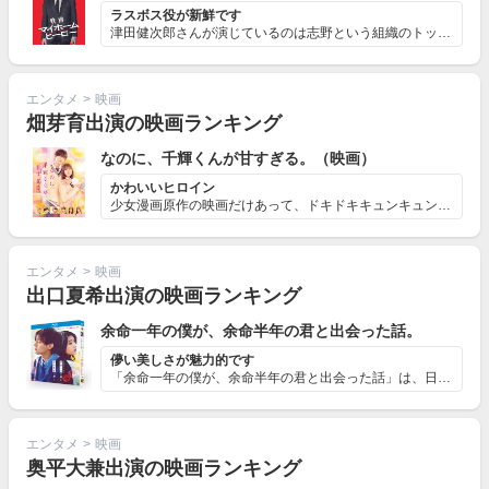
ラスボス役が新鮮です
津田健次郎さんが演じているのは志野という組織のトップに...
エンタメ
>
映画
畑芽育出演の映画ランキング
なのに、千輝くんが甘すぎる。（映画）
かわいいヒロイン
少女漫画原作の映画だけあって、ドキドキキュンキュンエピ...
エンタメ
>
映画
出口夏希出演の映画ランキング
余命一年の僕が、余命半年の君と出会った話。
儚い美しさが魅力的です
「余命一年の僕が、余命半年の君と出会った話」は、日々を...
エンタメ
>
映画
奥平大兼出演の映画ランキング