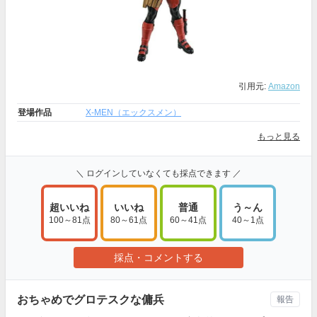
引用元:
Amazon
登場作品
X-MEN（エックスメン）
もっと見る
＼ ログインしていなくても採点できます ／
超いいね
いいね
普通
う～ん
100～81点
80～61点
60～41点
40～1点
採点・コメントする
おちゃめでグロテスクな傭兵
報告