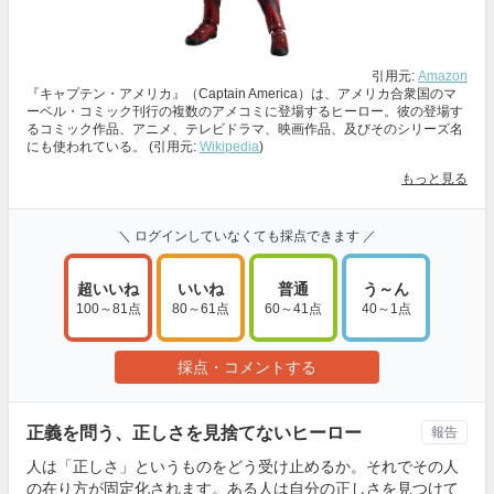
引用元:
Amazon
『キャプテン・アメリカ』（Captain America）は、アメリカ合衆国のマ
ーベル・コミック刊行の複数のアメコミに登場するヒーロー。彼の登場す
るコミック作品、アニメ、テレビドラマ、映画作品、及びそのシリーズ名
にも使われている。 (引用元:
Wikipedia
)
もっと見る
＼ ログインしていなくても採点できます ／
超いいね
いいね
普通
う～ん
100～81点
80～61点
60～41点
40～1点
採点・コメントする
正義を問う、正しさを見捨てないヒーロー
報告
人は「正しさ」というものをどう受け止めるか。それでその人
の在り方が固定化されます。ある人は自分の正しさを見つけて