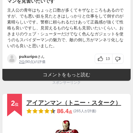
マンを見習いたいです
主人公の青年はちょっと口数が多くてキザなところもあるので
すが、でも悪い奴を見たときはしっかりと仕事をして倒すのが
素晴らしいです。警察に頼られるだけあって正義感が強くて性
格も良いですし、見習えるものなら私も見習いたいくらい。お
きまりのウェブ・シューターだけでなく色んなガジェットを使
うのもスパイダーマンの魅力で、敵の倒し方がマンネリ化しな
いのも良いと思いました。
pukuripo
さん
13
2位
(90点)の評価
コメントをもっと読む
スポンサーリンク
2
アイアンマン（トニー・スターク）
位
86.4
(265人が評価)
点