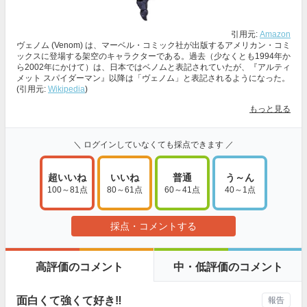
引用元:
Amazon
ヴェノム (Venom) は、マーベル・コミック社が出版するアメリカン・コミ
ックスに登場する架空のキャラクターである。過去（少なくとも1994年か
ら2002年にかけて）は、日本ではベノムと表記されていたが、『アルティ
メット スパイダーマン』以降は「ヴェノム」と表記されるようになった。
(引用元:
Wikipedia
)
もっと見る
＼ ログインしていなくても採点できます ／
超いいね
いいね
普通
う～ん
100～81点
80～61点
60～41点
40～1点
採点・コメントする
高評価のコメント
中・低評価のコメント
面白くて強くて好き‼️
報告