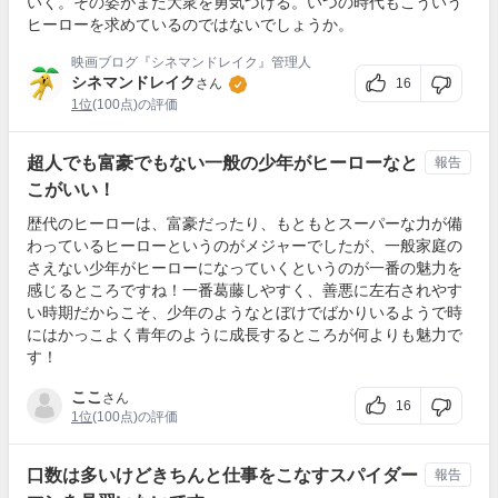
いく。その姿がまた大衆を勇気づける。いつの時代もこういう
ヒーローを求めているのではないでしょうか。
映画ブログ『シネマンドレイク』管理人
シネマンドレイク
16
さん
1位
(100点)の評価
超人でも富豪でもない一般の少年がヒーローなと
報告
こがいい！
歴代のヒーローは、富豪だったり、もともとスーパーな力が備
わっているヒーローというのがメジャーでしたが、一般家庭の
さえない少年がヒーローになっていくというのが一番の魅力を
感じるところですね！一番葛藤しやすく、善悪に左右されやす
い時期だからこそ、少年のようなとぼけでばかりいるようで時
にはかっこよく青年のように成長するところが何よりも魅力で
す！
ここ
さん
16
1位
(100点)の評価
口数は多いけどきちんと仕事をこなすスパイダー
報告