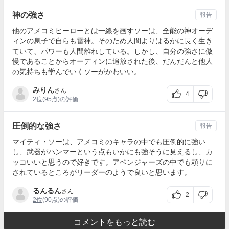
神の強さ
報告
他のアメコミヒーローとは一線を画すソーは、全能の神オーデ
ィンの息子で自らも雷神。そのため人間よりはるかに長く生き
ていて、パワーも人間離れしている。しかし、自分の強さに傲
慢であることからオーディンに追放された後、だんだんと他人
の気持ちも学んでいくソーがかわいい。
みりん
さん
4
2位
(95点)の評価
圧倒的な強さ
報告
マイティ・ソーは、アメコミのキャラの中でも圧倒的に強い
し、武器がハンマーという点もいかにも強そうに見えるし、カ
ッコいいと思うので好きです。アベンジャーズの中でも頼りに
されているところがリーダーのようで良いと思います。
るんるん
さん
2
2位
(90点)の評価
コメントをもっと読む