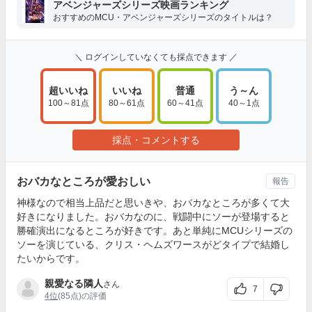
アベンジャーズシリーズ映画ランキング
おすすめのMCU・アベンジャーズシリーズのタイトルは？
＼ ログインしていなくても採点できます ／
超いいね
いいね
普通
う～ん
100～81点
80～61点
60～41点
40～1点
採点・コメントする
おバカなところが愛おしい
報告
神様なので相当上品だと思いきや、おバカなところが多くて大
好きになりました。おバカなのに、戦闘中にソーが登場すると
勝確演出になるところが好きです。あと単純にMCUシリーズの
ソーを演じている、クリス・ヘムズワースがどタイプで結婚し
たいからです。
親愛なる隣人
さん
7
4位
(85点)の評価