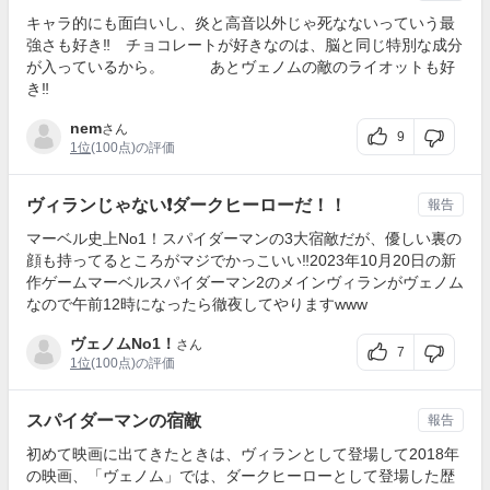
キャラ的にも面白いし、炎と高音以外じゃ死なないっていう最
強さも好き‼️ チョコレートが好きなのは、脳と同じ特別な成分
が入っているから。 あとヴェノムの敵のライオットも好
き‼️
nem
さん
9
1位
(100点)の評価
ヴィランじゃない❗️ダークヒーローだ！！
報告
マーベル史上No1！スパイダーマンの3大宿敵だが、優しい裏の
顔も持ってるところがマジでかっこいい‼️2023年10月20日の新
作ゲームマーベルスパイダーマン2のメインヴィランがヴェノム
なので午前12時になったら徹夜してやりますwww
ヴェノムNo1！
さん
7
1位
(100点)の評価
スパイダーマンの宿敵
報告
初めて映画に出てきたときは、ヴィランとして登場して2018年
の映画、「ヴェノム」では、ダークヒーローとして登場した歴