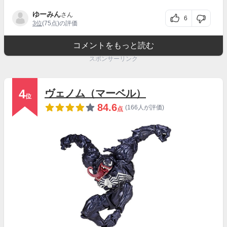
ゆーみん
さん
6
3位
(75点)の評価
コメントをもっと読む
スポンサーリンク
4
ヴェノム（マーベル）
位
84.6
(166人が評価)
点