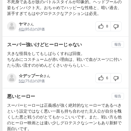
不死身であるが故のバトルスタイルが印象的。ヘッドプールの
姿もインパクト大。おちゃめでハッピーな性格と、暗い過去、
派手すぎてもはやグロテスクなアクションは必見。
ヤマ
さん
8
4位
(85点)の評価
スーパー強いけどヒーローじゃない
報告
大きな怪我をしてもしばらくすれば回復。
ちなみにコスチュームが赤い理由は、戦いで血がスーツに付い
たら洗い流すのがめんどくさいかららしい…
☆デップー☆
さん
6
5位
(75点)の評価
悪いヒーロー
報告
スーパーヒーローは正義感が強く絶対的なヒーローであるべき
という設定ではなく悪い一面も持ち合わせた主人公が自分を醜
くした悪と戦うのがとてもかっこいいです。また、戦い方も他
のヒーロー映画とは違い少しグロテスクなシーンもあり新鮮で
面白いです。