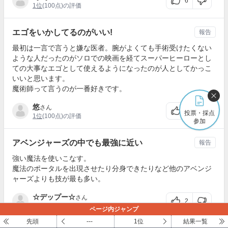
6
1位
(100点)の評価
エゴをいかしてるのがいい!
報告
最初は一言で言うと嫌な医者。腕がよくても手術受けたくない
ような人だったのがソロでの映画を経てスーパーヒーローとし
ての大事なエゴとして使えるようになったのが人としてかっこ
いいと思います。
魔術師って言うのが一番好きです。
悠
さん
0
投票・採点
1位
(100点)の評価
参加
アベンジャーズの中でも最強に近い
報告
強い魔法を使いこなす。
魔法のポータルを出現させたり分身できたりなど他のアベンジ
ャーズよりも技が最も多い。
☆デップー☆
さん
2
1位
(100点)の評価
ページ内ジャンプ
先頭
---
1位
結果一覧