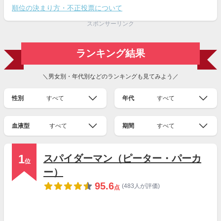
順位の決まり方・不正投票について
スポンサーリンク
ランキング結果
＼男女別・年代別などのランキングも見てみよう／
性別
すべて
年代
すべて
血液型
すべて
期間
すべて
1
スパイダーマン（ピーター・パーカ
位
ー）
95.6
(483人が評価)
点