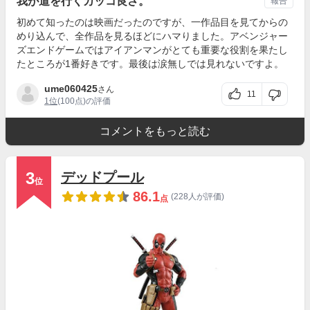
我が道を行くカッコ良さ。
報告
初めて知ったのは映画だったのですが、一作品目を見てからの
めり込んで、全作品を見るほどにハマりました。アベンジャー
ズエンドゲームではアイアンマンがとても重要な役割を果たし
たところが1番好きです。最後は涙無しでは見れないですよ。
ume060425
さん
11
1位
(100点)の評価
コメントをもっと読む
3
デッドプール
位
86.1
(228人が評価)
点