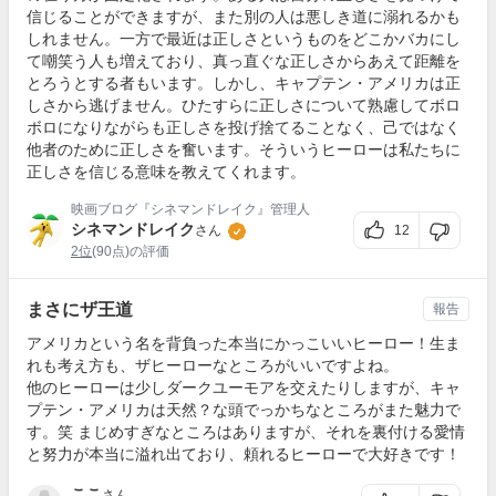
信じることができますが、また別の人は悪しき道に溺れるかも
しれません。一方で最近は正しさというものをどこかバカにし
て嘲笑う人も増えており、真っ直ぐな正しさからあえて距離を
とろうとする者もいます。しかし、キャプテン・アメリカは正
しさから逃げません。ひたすらに正しさについて熟慮してボロ
ボロになりながらも正しさを投げ捨てることなく、己ではなく
他者のために正しさを奮います。そういうヒーローは私たちに
正しさを信じる意味を教えてくれます。
映画ブログ『シネマンドレイク』管理人
シネマンドレイク
12
さん
2位
(90点)の評価
まさにザ王道
報告
アメリカという名を背負った本当にかっこいいヒーロー！生ま
れも考え方も、ザヒーローなところがいいですよね。
他のヒーローは少しダークユーモアを交えたりしますが、キャ
プテン・アメリカは天然？な頭でっかちなところがまた魅力で
す。笑 まじめすぎなところはありますが、それを裏付ける愛情
と努力が本当に溢れ出ており、頼れるヒーローで大好きです！
ここ
さん