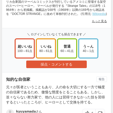
リカ合衆国のマーベルコミックスが刊行しているアメコミに登場する架空
のスーパーヒーロー。 マーベルが発行する『Strange Tales』の118号（1
964年）から初掲載。掲載誌が168号（1968年）以降の169号から雑誌名
を『DOCTOR STRANGE』に改めて単独刊行された。 (引用元:
Wikipedia
)
もっと見る
＼ ログインしていなくても採点できます ／
超いいね
いいね
普通
う～ん
100～81点
80～61点
60～41点
40～1点
採点・コメントする
知的な自信家
報告
元々が医者ということもあり、人の命を大切にする一方で極度
の自信家であるため、傲慢な態度をとることもある。しかし、
並々ならない努力家で、他の人には習得できなかった技を習得
するといったところが、ヒーローとして交換を持てる。
kyuyamada
さん