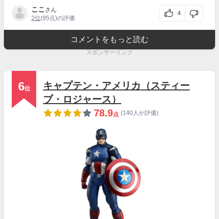
ここ
さん
4
2位
(95点)の評価
コメントをもっと読む
スポンサーリンク
6
キャプテン・アメリカ（スティー
位
ブ・ロジャース）
78.9
(140人が評価)
点