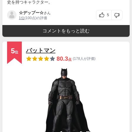
史を持つキャラクター。
☆デップー☆
さん
5
1位
(100点)の評価
コメントをもっと読む
5
バットマン
位
80.3
(178人が評価)
点