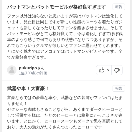
バットマンとバットモービルが格好良すぎます
報告
ファン以外は知らないと思いますが実はバットマンは進化して
います。見た目は同じですが新しい性能のスーツを着たりガジ
ェットも新しくなったりしてファンを飽きさせません。そして
バットモービルがとても格好良くて、今は進化しすぎてほぼ戦
車のような感じで何でもありの状態になりつつありますが、そ
れでもこういうクルマが欲しいとファンに思わせてくれます。
とにかく魅力ではアメコミではバットマンがピカイチです。全
てが格好良すぎます。
pukuripo
さん
5
1位
(100点)の評価
武器や車！大富豪！
報告
富豪ならではの豪華な車や、武器などの装飾がファンにはたま
りません！
セクシーな肉体もさることながら、あくまでダークヒーローと
して活躍する様は、ただのヒーローとは格別にかっこよさが違
います。とにかく、ヒーロースーツもダークで黒を基調として
おり、大人の魅力がたくさんつまったヒーローです！