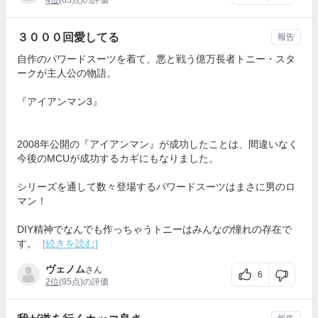
３０００回愛してる
報告
自作のパワードスーツを着て、悪と戦う億万長者トニー・スタ
ークが主人公の物語。
『アイアンマン3』
2008年公開の『アイアンマン』が成功したことは、間違いなく
今後のMCUが成功するカギにもなりました。
シリーズを通して数々登場するパワードスーツはまさに男のロ
マン！
DIY精神でなんでも作っちゃうトニーはみんなの憧れの存在で
す。
[続きを読む]
ヴェノム
さん
6
2位
(95点)の評価