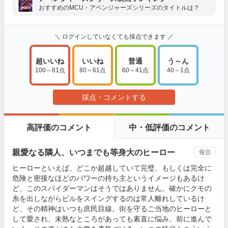
おすすめのMCU・アベンジャーズシリーズのタイトルは？
＼ ログインしていなくても採点できます ／
超いいね
いいね
普通
う～ん
100～81点
80～61点
60～41点
40～1点
採点・コメントする
高評価のコメント
中・低評価のコメント
親愛なる隣人、いつまでも等身大のヒーロー
報告
ヒーローといえば、どこか超越していて完璧、もしくは完全に
危険と密接なほどのパワーの持ち主というイメージもあるけ
ど、このスパイダーマンはそうではありません。確かにクモの
糸を出しながらビルをスイングするのは常人離れしているけ
ど、その精神はいつも庶民目線。街を守るご当地のヒーローと
して愛され、未熟なところがあっても素直に悩み、前に進んで